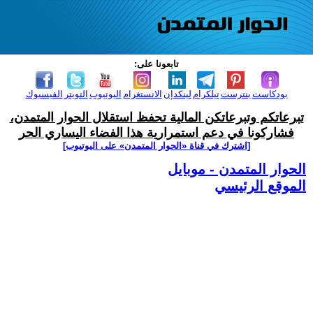
تابعونا على:
بودكاست
بنترست
تيلكرام
لينكدإن
الانستغرام
اليوتيوب
التويتر
الفيسبوك
تبرعاتكم وتبرعاتكن المالية تحفظ استقلال الحوار المتمدن،
فشاركونا في دعم استمرارية هذا الفضاء اليساري الحر
[اشترك في قناة ‫«الحوار المتمدن» على اليوتيوب]
الحوار المتمدن - موبايل
الموقع الرئيسي