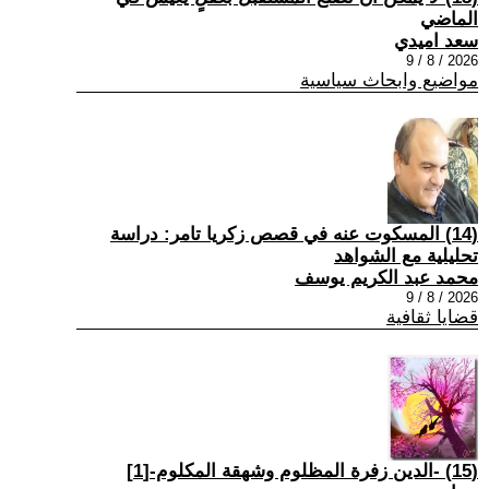
الماضي
سعد اميدي
2026 / 8 / 9
مواضيع وابحاث سياسية
(14) المسكوت عنه في قصص زكريا تامر: دراسة
تحليلية مع الشواهد
محمد عبد الكريم يوسف
2026 / 8 / 9
قضايا ثقافية
(15) -الدين زفرة المظلوم وشهقة المكلوم-[1]