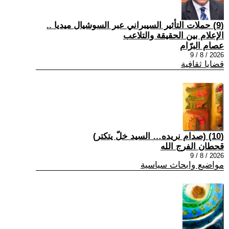
(9) حملات التأثير السيبراني عبر السوشيال ميديا ..
الإعلام بين الحقيقة والتلاعب
عصام البرّام
2026 / 8 / 9
قضايا ثقافية
(10) (صدام نريده… السيد خلّ يتكتر)
قحطان الفرج الله
2026 / 8 / 9
مواضيع وابحاث سياسية