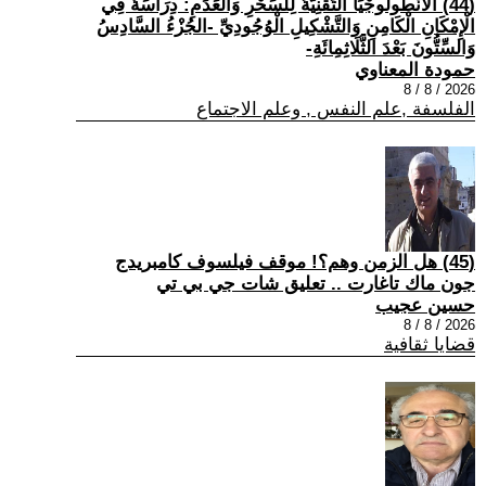
(44) الْأَنْطُولُوجْيَا التِّقْنِيَّةُ لِلسِّحْرِ وَالْعَدَمِ: دِرَاسَةٌ فِي
الْإِمْكَانِ الْكَامِنِ وَالتَّشْكِيلِ الْوُجُودِيِّ -الجُزْءُ السَّادِسُ
وَالسِّتُّونَ بَعْدَ الثَّلَاثِمِائَةِ-
حمودة المعناوي
2026 / 8 / 8
الفلسفة ,علم النفس , وعلم الاجتماع
(45) هل الزمن وهم؟! موقف فيلسوف كامبريدج
جون ماك تاغارت .. تعليق شات جي بي تي
حسين عجيب
2026 / 8 / 8
قضايا ثقافية