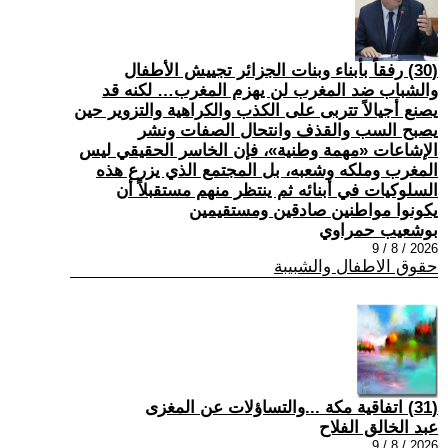
(30) رفقاً بأبناء وبنات الجزائر تجييش الأطفال
والشباب ضد المغرب لن يهزم المغرب… لكنه قد
يصنع أجيالاً تتربى على الكذب والكراهية والتزوير حين
يصبح السب والقذف وانتحال الصفات ونشر
الإشاعات «مهمة وطنية»، فإن الخاسر الحقيقي ليس
المغرب وملكه وشعبه، بل المجتمع الذي يزرع هذه
السلوكيات في أبنائه ثم ينتظر منهم مستقبلاً أن
يكونوا مواطنين صادقين ومستقيمين
بوشعيب حمراوي
2026 / 8 / 9
حقوق الاطفال والشبيبة
(31) اتفاقية مكة ...والتساؤلات عن المغزى
عبد الخالق الفلاح
2026 / 8 / 9