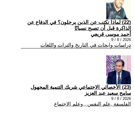
(22) لماذا نكتب عن الذين يرحلون؟ في الدفاع عن
الذاكرة قبل أن تصبح نسيانًا
أحمد موسى قريعي
2026 / 8 / 9
دراسات وابحاث في التاريخ والتراث واللغات
(23) الأخصائي الاجتماعي شريك التنمية المجهول
سامح سعيد عبد العزيز
2026 / 8 / 9
الفلسفة ,علم النفس , وعلم الاجتماع