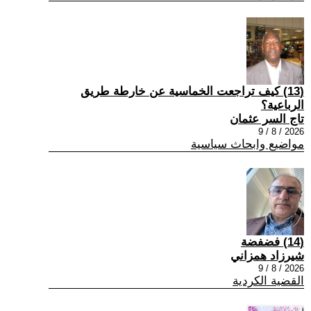
(13) كيف تراجعت الخماسية عن خارطة طريق
الرباعية؟
تاج السر عثمان
2026 / 8 / 9
مواضيع وابحاث سياسية
(14) فضفضة
شيرزاد همزاني
2026 / 8 / 9
القضية الكردية