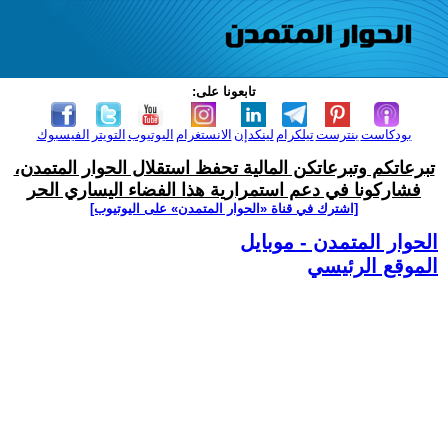
تابعونا على:
بودكاست
بنترست
تيلكرام
لينكدإن
الانستغرام
اليوتيوب
التويتر
الفيسبوك
تبرعاتكم وتبرعاتكن المالية تحفظ استقلال الحوار المتمدن،
فشاركونا في دعم استمرارية هذا الفضاء اليساري الحر
[اشترك في قناة ‫«الحوار المتمدن» على اليوتيوب]
الحوار المتمدن - موبايل
الموقع الرئيسي