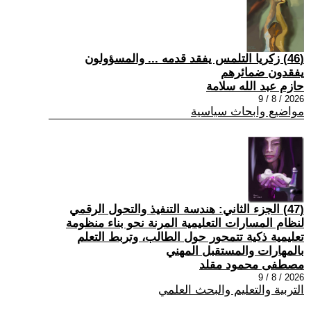
(46) زكريا التلمس يفقد قدمه ... والمسؤولون
يفقدون ضمائرهم
حازم عبد الله سلامة
2026 / 8 / 9
مواضيع وابحاث سياسية
(47) الجزء الثاني: هندسة التنفيذ والتحول الرقمي
لنظام المسارات التعليمية المرنة نحو بناء منظومة
تعليمية ذكية تتمحور حول الطالب، وتربط التعلم
بالمهارات والمستقبل المهني
مصطفى محمود مقلد
2026 / 8 / 9
التربية والتعليم والبحث العلمي