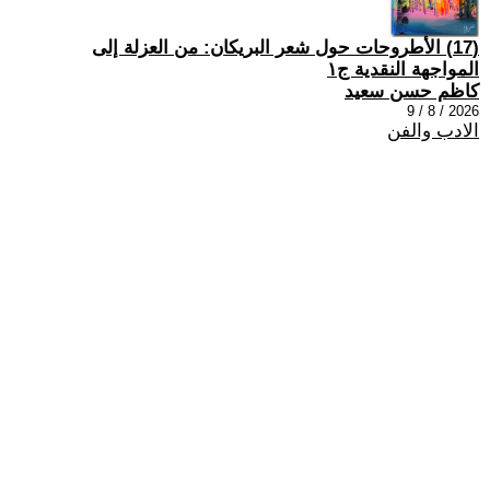
(17) الأطروحات حول شعر البريكان: من العزلة إلى
المواجهة النقدية ج١
كاظم حسن سعيد
2026 / 8 / 9
الادب والفن