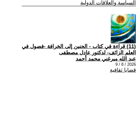
السياسة والعلاقات الدولية
(11) قراءة في كتاب - الحنين إلى الخرافة -فصول في
العلم الزائف- لدكتور عادل مصطفى
عبد الله ميرغني محمد أحمد
2026 / 8 / 9
قضايا ثقافية