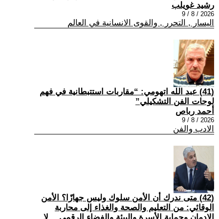
رشيد غويلب
2026 / 8 / 9
اليسار , التحرر , والقوى الانسانية في العالم
(41) عبد الله اتهومي: “مقاربات استتبطانية في فهم
لوحات الفن التشكيلي”
أحمد رباص
2026 / 8 / 9
الادب والفن
(42) متى ندرك أن الأمن سلوك وليس جهازًا؟ الأمن
الوقائي: من التعليم والصحة والغذاء إلى محاربة
الإدمان وحماية الأسرة والبيئة والفضاء الرقمي… لا