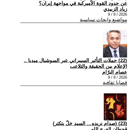
عن حدود القوة الأميركية في مواجهة إيران؟
زياد الزبيدي
2026 / 8 / 9
مواضيع وابحاث سياسية
(22) حملات التأثير السيبراني عبر السوشيال ميديا ..
الإعلام بين الحقيقة والتلاعب
عصام البرّام
2026 / 8 / 9
قضايا ثقافية
(23) (صدام نريده… السيد خلّ يتكتر)
قحطان الفرج الله