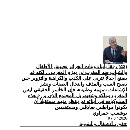
(43) رفقاً بأبناء وبنات الجزائر تجييش الأطفال
والشباب ضد المغرب لن يهزم المغرب… لكنه قد
يصنع أجيالاً تتربى على الكذب والكراهية والتزوير حين
يصبح السب والقذف وانتحال الصفات ونشر
الإشاعات «مهمة وطنية»، فإن الخاسر الحقيقي ليس
المغرب وملكه وشعبه، بل المجتمع الذي يزرع هذه
السلوكيات في أبنائه ثم ينتظر منهم مستقبلاً أن
يكونوا مواطنين صادقين ومستقيمين
بوشعيب حمراوي
2026 / 8 / 9
حقوق الاطفال والشبيبة