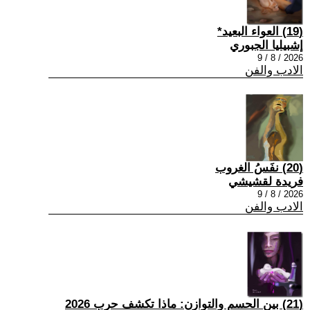
(19) العواء البعيد*
إشبيليا الجبوري
2026 / 8 / 9
الادب والفن
(20) نفَسُ الغروب
فريدة لقشيشي
2026 / 8 / 9
الادب والفن
(21) بين الحسم والتوازن: ماذا تكشف حرب 2026