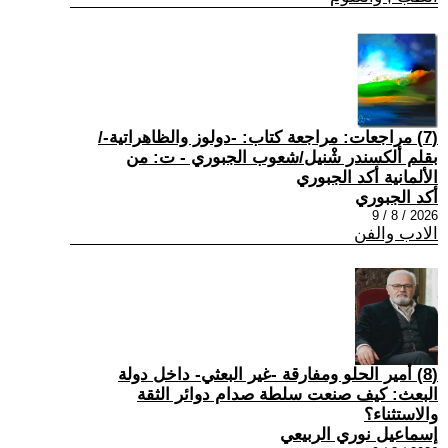
(7) مراجعات: مراجعة كتاب: -دولوز والظاهراتية-/
بقلم ألكسندر شْنيل/شعوب الجبوري - ت: من
الألمانية أكد الجبوري
أكد الجبوري
2026 / 8 / 9
الادب والفن
(8) أمير الحلو ومفارقة -غير البعثي- داخل دولة
البعث: كيف صنعت سلطة صدام دوائر الثقة
والاستثناء؟
إسماعيل نوري الربيعي