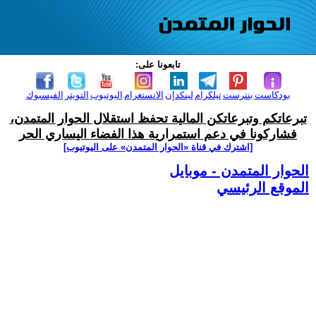
تابعونا على:
بودكاست
بنترست
تيلكرام
لينكدإن
الانستغرام
اليوتيوب
التويتر
الفيسبوك
تبرعاتكم وتبرعاتكن المالية تحفظ استقلال الحوار المتمدن،
فشاركونا في دعم استمرارية هذا الفضاء اليساري الحر
[اشترك في قناة ‫«الحوار المتمدن» على اليوتيوب]
الحوار المتمدن - موبايل
الموقع الرئيسي