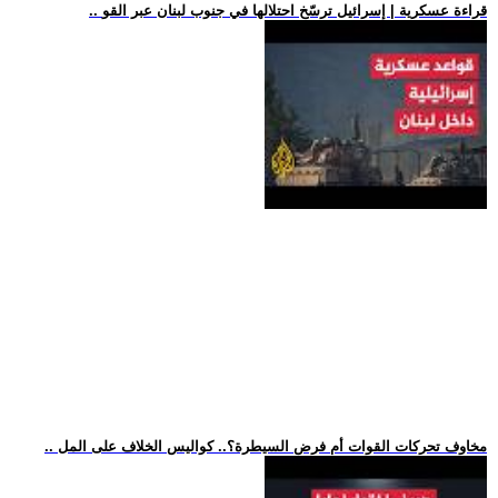
.. قراءة عسكرية | إسرائيل ترسّخ احتلالها في جنوب لبنان عبر القو
.. مخاوف تحركات القوات أم فرض السيطرة؟.. كواليس الخلاف على المل