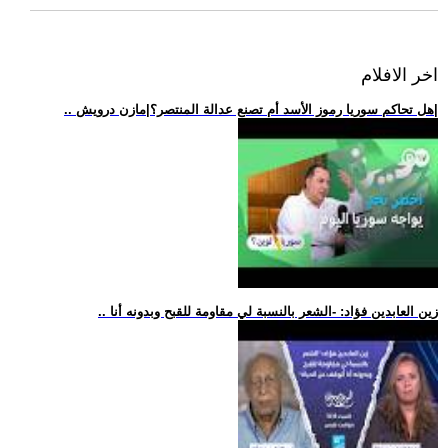
اخر الافلام
.. هل تحاكم سوريا رموز الأسد أم تصنع عدالة المنتصر؟|مازن درويش|
.. زين العابدين فؤاد: -الشعر بالنسبة لي مقاومة للقبح وبدونه أنا