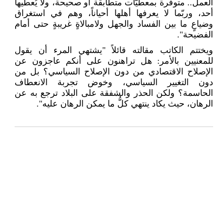
العمل.. متوفّرة بمعطيّات متطابقة أو صحيحة، ولا يُعطيها
أحد، وربّما لا يعرفها أهلها أحياناً، وهم في استغراق
وضياعٍ ما بين الفساد والجهل ولامبالاةٍ غريبةٍ حتى أمام
الفضيحة".
ويختتم الكاتب مقالته قائلاً "يشتهي المرء أن يقول
للمعنيين بالأمر: هل تراهنون على أنكم عاجزون عن
الإصلاح الاقتصادي من دون الإصلاح السياسي؟ بل من
دون التغيير السياسي، وخوض تجربة الانعطاف
الحاسمة؟ ولكن الحذر والشفقة على البلاد ترجع به عن
الرهان، حيث يكاد ينتهي كلُّ ما يمكن الرهان عليه".