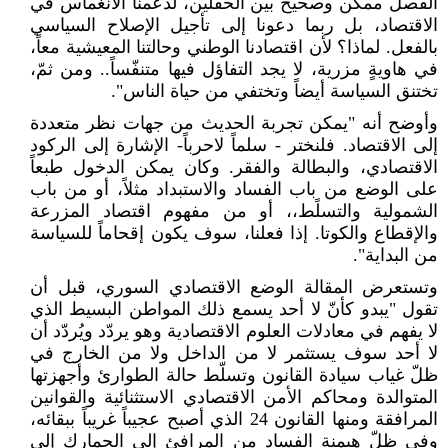
الفصل ممكن وصحيح بين الحقلين، لدعمنا الانغماس في
الاقتصاد، بل ربما دعونا إلى تأجيل الإصلاح السياسي
بالفعل. لماذا؟ لأن اقتصادنا الوطني وحالتنا المعيشية معاً،
في هاويةٍ مزرية، لا يجد التفاؤل فيها متنفّساً.. ومن ثمّ،
تختنق السياسة أيضاً وتختفي من حياة الناس".
وأوضح أنه "يمكن تجربة الحديث من جهات نظر متعددة
إلى الاقتصاد. فلنختر - سلماً لاحرباً- الإشارة إلى الركود
الاقتصادي، والبطالة والفقر. وكان يمكن الدخول طبعاً
على الوضع من باب الفساد والاستبداد مثلاً، أو من باب
الشمولية والتسلًط،، أو من مفهوم اقتصاد المزرعة
والإقطاع والكوتا. إذا فعلنا، سوف يكون إقحاماً للسياسة
من البداية".
وتستعرض المقالة الوضع الاقتصادي السوري، قبل أن
تقول "يبدو كأنّ لا أحد يسمع ذلك المواطن البسيط الذي
لا يفهم في معادلات العلوم الاقتصادية وهو يردّد ويُردّد أن
لا أحد سوف يستثمر لا من الداخل ولا من الخارج في
ظلّ غياب سيادة القانون وتسلّط حالة الطوارئ وأجهزتها
المتوالدة ومحاكم الأمن الاقتصادي الاستثنائية والقوانين
المرافقة ومنها القانون 24 الذي أصبح عجيباً غريباً ببقائه،
وفي ظلّ هيمنة الفساد من المرافئ إلى الجمارك إلى