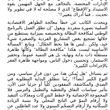
الإدارات المختصة، بالتحالف مع الجهل المهيمن بقوة
الاستبداد و"الإقطاع" الذي لا مصلحة له لا في تطوير ولا
تحديث .. فما أدراك بتغيير!!".
ويتحدث الكاتب عن خطأ معالجة الظواهر الاقتصادية
السلبية بصورة منفردة. ويقول "إن تطوّر العمل بالبرنامج
الوطني لمكافحة البطالة وتخصيصه بميزانية يستطيع من
خلالها تشجيع بعض المشاريع الفردية والصغيرة شيءٌ
جيد، ولكن ..ليس ها هنا يحطّ الجمّال". ويتابع "المسألة
الأساسية ليست هكذا "مكافحة البطالة" وكأنّها ظاهرة
مستقلّة ذات بداية ونهاية، بل هي التنمية عموماً، وتحفيز
الاستثمار، وتحسين دخول الناس، ومواجهة ظاهرة الفقر
بالإجراءات الكبيرة".
ثم يتساءل "هل يُمكن هذا من دون قرارٍ سياسي، ومن
النوع الكبير أيضاً؟! ربّما تنطلق البداية المطلوبة في
الصدق والمكاشفة، المفقودين كلّياً أو جزئياً حتى الآن،
بتأثير سياسات النفاق والتغطية والتطبيل والتزمير. فلا
المجموعة الإحصائية ولا خطط الشركات ومعدّلات التنفيذ
ولا أرقام النموّ في الناتج المحلّي ولا نسبة الزيادة
السكّانية ولا أرقام التضخّم السنوي ولا عدد العاطلين عن