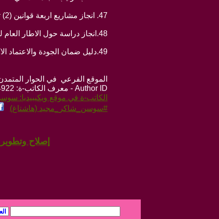
47. انجاز مشاريع اربعة قوانين (2) تتعلق بتأسيس هيئة عربية وعراقية لضمان الجودة، و(2) تأسيس هيئة عربية وعراقية للبحث العلمي
48.انجاز دراسة حول الاطار العام لتأسيس هيئة عربية لضمان الجودة وفق منظور الاتحاد الاوروبي ( بتكليف من اليونسكو)
49.دليل ضمان الجودة والاعتماد الاكاديمي للغة الانكليزية، 2011
الموقع الفرعي في الحوار المتمدن: ps://www.ahewar.org/m.asp?i=4922
Author ID - معرف الكاتب-ة: 4922
الكاتب-ة في موقع ويكيبيديا: سوس
#سوسن_شاكر_مجيد (هاشتاغ)
إصلاح وتطوير و