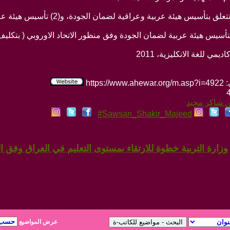
htt
ن شاكر مجيد
Sawsan_Shakir_Majeed#
زارة التربية خطوة للارتقاء بمستوى التعليم في العراق وفق الم
عرض المواضيع