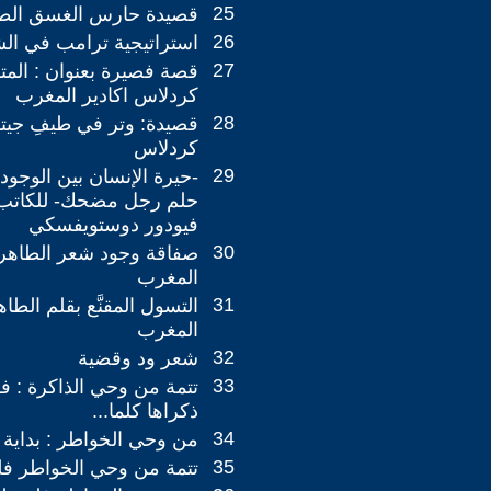
25
قصيدة حارس الغسق الط
26
استراتيجية ترامب في ال
27
قصة فصيرة بعنوان : المت
كردلاس اكادير المغرب
28
قصيدة: وتر في طيفِ جيتا
كردلاس
29
-حيرة الإنسان بين الوجو
حلم رجل مضحك- للكاتب 
فيودور دوستويفسكي
30
صفاقة وجود شعر الطاهر 
المغرب
31
التسول المقنَّع بقلم الطا
المغرب
32
شعر ود وقضية
33
تتمة من وحي الذاكرة : ف
ذكراها كلما...
34
من وحي الخواطر : بداية 
35
تتمة من وحي الخواطر ف