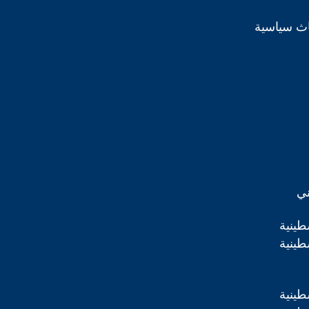
اث سياسية
ني
طينية
طينية
طينية