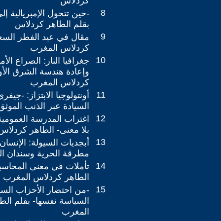
كردلاس
8
-حين تتحول الإمبريالية إل
بقلم الطاهر كردلاس
9
مقال في عيد الفطر السعي
كردلاس المغرب
10
جغرافيا النار: الصراع الأ
وإعادة هندسة الشرق الأ
كردلاس المغرب
11
أونتولوجيا الابتزاز: -جيف
السيادة عبر الذنب الموثق
12
اغتراب المدرسة العمومية: 
بلا معنى- الطاهر كردلاس
13
​أبجديات السيولة: الإنسان
مطرقة الحرية وسندان ال
14
تأملات في معنى المحاسبة
الطاهر كردلاس المغرب
15
-من احتضار الأحزاب السي
السياسة نفسها- بقلم الط
المغرب