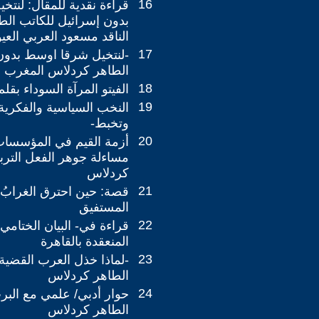
16
قراءة نقدية للمقال: لنت
بدون إسرائيل للكاتب الط
الناقد مسعود العربي العي
17
-لنتخيل شرقا اوسط بدون 
الطاهر كردلاس المغرب
18
الفيتو المرآة السوداء بق
19
النخب السياسية والفكرية 
وتخبط-
20
أزمة القيم في المؤسسات 
مساءلة جوهر الفعل الترب
كردلاس
21
قصة: حين احترق الغرابُ 
المستفيق
22
قراءة في- البيان الختامي
المنعقدة بالقاهرة
23
-لماذا خذل العرب القضية 
الطاهر كردلاس
24
حوار أدبي/ علمي مع البرت
الطاهر كردلاس