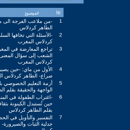
1
-من ملاعب الفرجة الى مل
الطاهر كردلاس
2
-الأسئلة التي تخافها السل
كردلاس المغرب
3
تراجع المعارضة في الم
الشعب إلى سؤال المعنى 
كردلاس المغرب
4
الأول من ماي: -حين يصي
صراع- الطاهر كردلاس ا
5
أزمة التعليم الخصوصي با
الواجهة والحقيقة بقلم ا
6
-اغتراب الطفولة في المنظ
حين تُستبدل الكينونة بثقاف
بقلم الطاهر كردلاس
7
التفسير والتأويل في الحض
جدلية الثبات والصيرورة- 