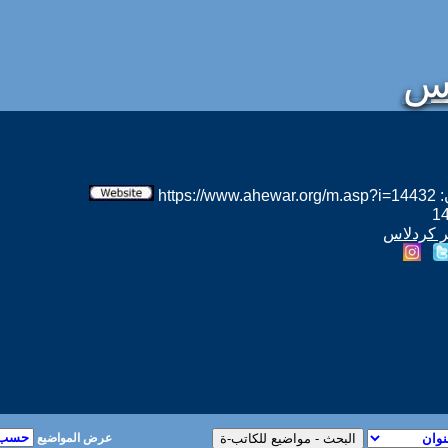
اس
htt
هر كردلاس
عرض المواضيع