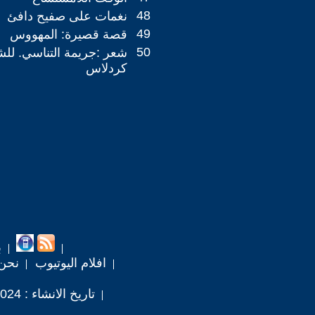
48
نغمات على صفيح دافئ
49
قصة قصيرة: المهووس
50
شعر :جريمة التناسي. للش
كردلاس
ب
افلام اليوتيوب
نحن
تاريخ الانشاء : 2024 / 1 / 19