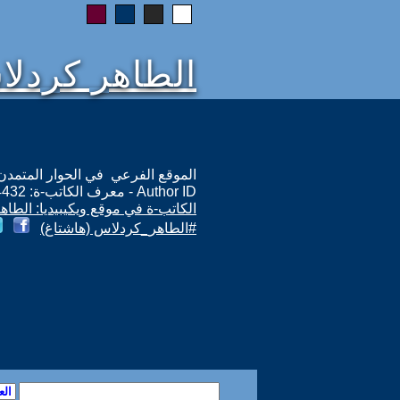
الطاهر كردل
الموقع الفرعي في الحوار المتمدن: ps://www.ahewar.org/m.asp?i=14432
Author ID - معرف الكاتب-ة: 14432
الكاتب-ة في موقع ويكيبيديا: الطا
#الطاهر_كردلاس (هاشتاغ)