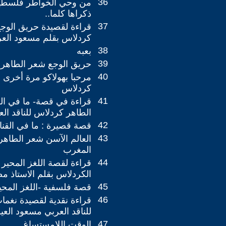
36
من وحي الخواطر فلسطين
ذكراها كلما..
37
قراءة لقصيدة حريق الوجع
كردلاس بقلم مسعود الع
38
بعبه
39
حريق الوجع شعر الطاهر 
40
مرحبا بهولاكو مرة أخرى 
كردلاس
41
قراءة في قصة- ما في الق
الطاهر كردلاس للناقد ال
42
قصة قصيرة : ما في القنا
43
العالم الآسن شعر الطاهر
المغرب
44
قراءة لقصة اللغز المحير 
الكردلاس بقلم الاستاذ م
45
قصة فلسفية -اللغز المحي
46
قراءة نقدية لقصيدة نغم
للناقد العربي مسعود العي
47
الوقت اللامستساغ