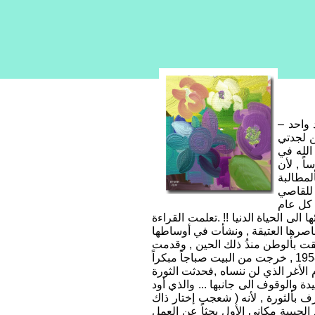
 واحد –
ام عليكم ) .ولدت في بغداد عام 1940 م , ولكن لجدتي
الله في
اً , لأن
لمطالبة
 للقاصي
ز ) عيداً لميلادي من كل عام
لى الحياة الدنيا !! .تعلمت القراءة
صرها العتيقة , ونشأت في أوساطها
علقت بألوطن منذُ ذلك الحين , وقدمت
كما قدم الآلاف غيري نصيبهم من الإعتقال والسجن والفصل .وصبيحة يوم الإثنين المصادف 14 تموز عام 1958 , خرجت من البيت صباجاً مبكراً
م الأغر الذي لن ننساه ,فحدثت الثورة
يدة والوقوف الى جانبها ... والذي أود
رف بألثورة , لأنه ( شعجب إختار ذاك
الحبيبة مكاني الأول بحثاً عن العمل