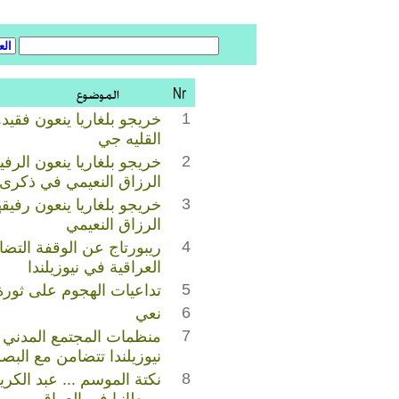
1
خريجو بلغاريا ينعون فقي
القليه جي
2
خريجو بلغاريا ينعون الرفي
الرزاق النعيمي في ذكرى و
3
خريجو بلغاريا ينعون رفيقه
الرزاق النعيمي
4
ريبورتاج عن الوقفة التضام
العراقية في نيوزيلندا
5
تداعيات الهجوم على ثورة ١٤ تموز ٩٥٨
6
نعي
7
منظمات المجتمع المدني ا
نيوزيلندا تتضامن مع البص
8
نكتة الموسم ... عبد الك