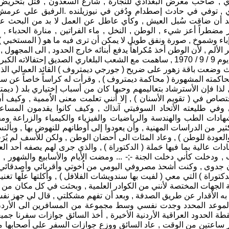
دي , صاحب معرض البغدادي للنجارة , شارع السعدون , قُتل بتحريض 
 , توفي في حادث إصطدام ودُفن في نيوزيلنده .الرفيق علي عرمش ش
 بعد أن ضاقت سُبل العيش , وكأي عاطل عن العمل لا بد من البحث ع
 مضطراً أعز شيء , الوطن , النخل , ماء الفراتين , منارة الحدباء ,
باء وشموخ , صورة ونفق طويل لا يمكن أن ترى فيه ما هو ( المستخبي ) 
م , لأن الوطن أخذ مُكراهاً يدفع أبنائه خارج الحدود , الى المجهول 
إلى بلغاريا يوم 7 / 9 / 1970 , وفي يوم 9 / 9 / 1970 , ساهمت مع الشعب البلغاري ال
 وضعت باقة زهور على ضريح ( جورجي ديمتروف ) القائد العمالي الذي ق
ذا فإن الأسترشاد بتعاليمهم وحبها كان من أسباب إختياري بلد ( ديم
صاص في ( تقويم الأسنان ) , إلا أنني تعلمت معنى الاُممية , وكيف أ
وفي طليعته الأتحاد السوفيتي آنذاك , وكيف كانوا يقدمون المساع
ت الطب والهندسة والرياضيات والفيزياء والكيمياء والزراعة ومختل
ر من الدراسات المهنية , وأن يعودوا إلى أوطانهم للنهوض بها , وبأل
لعودة للوطن ) , وعاد المئات الى أحضان الوطن , ولكن للأسف لم يُرَح
ت عالية بما فيها حَملة ( الدكتوراة ) , والذي جرى لهم يصفه أحد ال
, ودخلت كأني دخلت الجنة -;- ... ومضت الأيام والأسابيع والشهور , 
ن جدوى , وكنت أشحذ مصروفي اليومي من اُخوتي وأقربائي وأصدقائي 
كتوراة ) التي معي ( لفيت بها سندويشات الفلافل ) , وأكلتها علّها تغ
لجهات المختصة لأنني من الكوادر العلمية , وبحثت في كل مكان من دوا
به الأقدار عن طريق الصدفة , وبعد أن تفهم مشكلتي , قال لي جهز نفسك 
 الموعد المحدد وجدت نفسي وسط مجموعة من المسافرين الى الأردن , 
ة الحدود العراقية الأردنية الأخيرة , أخذ السائق جوازات سفرنا جميع
ر ساعتين من الوقت , عاد السائق ووزع جوازات السفر على أصحابها 