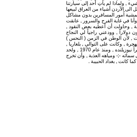
, ولماذا لم يأتِ أحد إلى سيارتنا
ل الى الأردن أشياء من العراق لبيعها
 بتمشية اُمور المسافرين بدون مشاكل
وأنا في غاية الفرح والسرور , عانقت
 , وحاولت أن أعطيه بعض النقود ,
لاراً , وودعني راجياً لي النجاح
ت , لأن الوطن في الزمن ( النحس )
هجرة , وكانت على التوالي , بلغاريا ,
الكويت , الإمارات العربية المتحدة , اليمن الديمقراطية الشعبية , الجزائر , تونس , ليبيا , وأخيراً وليس آخراً نيوزيلنده , ومنذ عام 1970 , ولحد
مائه -;- ومياهه العذبة , وأن تخرج
ا كانت , بغداد الحبيبة .