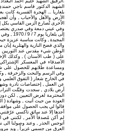
.الرفيق الشهيد حليم أحمد البغدا
الشهيد الدكتور قاسم ناجي حمندي
بلغاريا ... الهجرة القسرية كانت
الأرض والأهل والأحباب , وأن أهجر
الاُخرى تُصارع الزمن القاسي بكل إ
وفي عيني دمعة وفي صدري يعتصر الأل
المجيدة , وكانت مناسبة عزيزة حيث
الوطن شيء مقدس عند الثوريين , ل
على ( طب الأسنان ) , وكذلك الإخت
الأصدقاء في المعسكر الإشتراكي 
ومساعدة طلابهم للحصول على شهادا
وفي الرسم والنحت والزخرفة , وكثي
في الخارج شعار ( التفوق العلمي وا
عن العمل , إختصاصات نادرة وشهادا
أرض بلادي , سجدت وقبَّلت التراب 
المحترمة لغرض التعيين , لكن دو
العودة من حيث أتيت , وشهادة ( الد
قالوا لي يجب الحصول على موافقة ا
أجدها إلا عند سائق تاكسي عرّفتني 
لم أكن مُصدقاً الأمر , لكنني في
أتوجس الحذر , وعند وصولنا الى نقط
العرق من جسمي غزيراً , وبد مرو