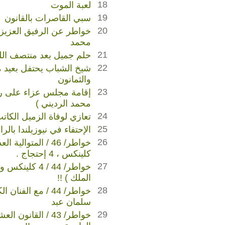
18
لعبة الموت
19
سبي القاصرات بالقانون
20
خواطر عن الرفيق العزيز 
محمد
21
حلم جميل بعد منتصف الل
22
شيخ الشباب يحتفل بعيد مي
والثمانون
23
إقامة مجلس عزاء على روح
محمد الرديني )
24
تعازي لوفاة الزميل الكات
25
الإحتفاء في نيوزيلندا بال
26
كلينكس ، 4 إحتجاج .
27
خواطر/ 44 / 4 ك
الملك ) !!
28
خواطر/ 44 / مع الفنا
سلمان عبد
29
خواطر/ 43 / القانون