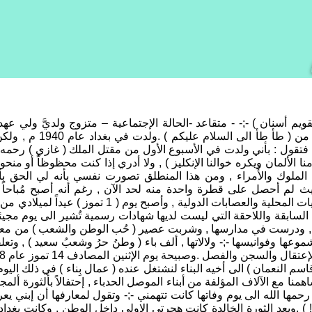
يم أسنان ) -;- - متقاعد -الحالة الإجتماعية – متزوج ولديَّ ولي عهد
والله الواحد , وإليكم أصل الحكاية من ( طأ طأ الى السل
فتقول : بأني ولدت في الأسبوع الأول من مقتل الملك ( غازي ) رحمه 
 الألمان ويكره خوالنا الإنكليز ) , ولا أدري إذا كنت محظوظاً أو منحوس
 الملوك والأٌمراء , ومن هذا المنطلق تصورت نفسي بأنه لي الحق بأ
يث لم أحصل على قطرة واحدة منه لحد الآن , رغم أنه أصبح مُباحاً
والداني من تجار الحروب والميليشيات المحلية والعصابات الدولية , وأصبح يوم ( 1 تمو
لسابقة واللاحقة التي ليست لديها شهادات رسمية تُشير الى يوم مجيئها ا
ء , ودرست في مدارسها , وشربت عصير ( حُب الوطن والشعب ) من معا
عها وفوانيسها -;- ولالاتها , ألف باء ( وطنُ حرُ وشعبُ سعيد ) , وت
سم النعمان ) الى أخيه البناء لنشتغل عنده ( عمال بِناء ) في ذلك اليو
همنا مع الآلاف المؤلفة من أبناء الموصل الحدباء , إحتفالاً بألثورة ألمج
رحمها الله الى يوم وفاتها كانت تتهمني -;- وتقول لمعارفها أن إبني يع
! ) .وبعد الثورة الخالدة كانت هجرتي الاولى داخل الوطن , وكانت بغداد 