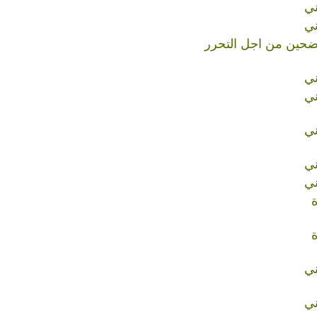
ني
ني
ضحين من اجل التحرر
ني
ني
ني
ني
ني
ني
ني