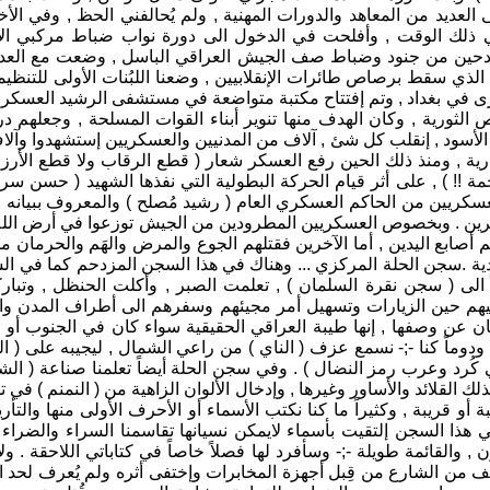
العديد من المعاهد والدورات المهنية , ولم يُحالفني الحظ , وفي الأخ
ة في ذلك الوقت , وأفلحت في الدخول الى دورة نواب ضباط مركبي ا
ادحين من جنود وضباط صف الجيش العراقي الباسل , وضعت مع العدي
الذي سقط برصاص طائرات الإنقلابيين , وضعنا اللبُنات الأولى للتنظي
ى في بغداد , وتم إفتتاح مكتبة متواضعة في مستشفى الرشيد العسك
ب الفاشي الأسود , إنقلب كل شئ , آلاف من المدنيين والعسكريين إستشهدوا و
رية , ومنذ ذلك الحين رفع العسكر شعار ( قطع الرقاب ولا قطع الأرز
رين . وبخصوص العسكريين المطرودين من الجيش توزعوا في أرض الله الو
 أصابع اليدين , أما الآخرين فقتلهم الجوع والمرض والهَم والحرمان 
دية .سجن الحلة المركزي ... وهناك في هذا السجن المزدحم كما في الس
لاً الى ( سجن نقرة السلمان ) , تعلمت الصبر , وأكلت الحنظل , وتبار
يهم حين الزيارات وتسهيل أمر مجيئهم وسفرهم الى أطراف المدن والقرى
ن عن وصفها , إنها طيبة العراقي الحقيقية سواء كان في الجنوب أو 
, ودوماً كنا -;- نسمع عزف ( الناي ) من راعي الشمال , ليجيبه على ( ال
كُرد وعرب رمز النضال ) . وفي سجن الحلة أيضاً تعلمنا صناعة ( الشن
ك القلائد والأساور وغيرها , وإدخال الألوان الزاهية من ( النمنم ) في تش
ة أو قريبة , وكثيراً ما كنا نكتب الأسماء أو الأحرف الأولى منها والت
هذا السجن إلتقيت بأسماء لايمكن نسيانها تقاسمنا السراء والضراء ,
ون , والقائمة طويلة -;- وسأفرد لها فصلاً خاصاً في كتاباتي اللاحقة .
ف من الشارع من قِبل أجهزة المخابرات وإختفى أثره ولم يُعرف لحد الآن