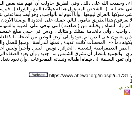
ء , وحمدت الله على ذلك . وفي الطريق حاولت أن أفهم منه بعض الشيء 
ي بحسابه ! ) , الشخص المسؤول هنا له هوايَّة ( البيع والشراء ) , فيرس
 سوكها بالعراق ليبيعها , وأنا أقوم له بألواجب , وهو أيضاً يساعدني
ا يعرفون هذا الطريق ينامون ليالي جميلة على الحدود !! .وصلنا الأردن 
 ولن أنساه , وقبلته من ( صلعته ) التي توحي على الطيبة والشهامة
واجب , وآني بألخدمة لمثلك وأمثالك , ودس في جيبي مبلغ خمسون دو
للذين يعتبون على الذين لم يعودوا إلى أرض الوطن من أصحاب الكفاءا
يبكونه دماً -;- . المحطات كانت عديدة , فمنها للدراسة , ومنها للعمل وال
 , والجميع بإنتظار أن تشرق الشمس من جديد , وأن يعود الصفاء الى س
ن تعود البسمة الى شِفاه أطفاله ونسائه المفجوعات , وأن تعود بغداد كم
htt
لجنابي