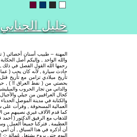
خليل الجنابي
المهنة – طبيب أسنان أخصائي ( تقو
رحمها الله القول الفصل في ذلك , 
حادث سيارة , لأنه كان يحب ( عمامنا
تأريخ ميلادي تزامن مع تأريخ قتل
بحصتي من ( نفط العراق !! ) , ح
كحال العراقيين من جيلي والأجيال ا
والكتابة في مدينة الموصل الحدبا
العمالية المسحوقة , وقرأت على شمو
للذهاب مع الرفيق الدكتور ( أحمد قا
العظيمة , فتركنا جميعاً العمل , وسا
أن أذكره في هذا السياق , أن اُمي 
اليوم حتى يروح يشتغل عَمالة -;- !