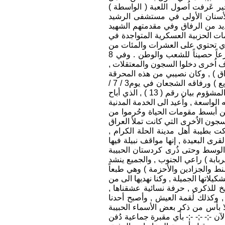
ير عَرفت اُصول اللعبة ( الواسطة )
لأسنان الأولى في مستشفى الرشيد
د من الرفاق وفي مقدمتهم الشهيد
مات الحزبية العسكرية المتواجدة في
ري تحتوي على العشرات والمئات من
الصحف والمجلات والكتب والقصص الثورية , وكان الهدف منها تنوير أبناء القوات المسلحة , وجعلهم درعاً حصيناً للشعب والوطن . وفي 8
آلاف اُخرى دخلوا السجون والمعتقلات ,
اق ) , وكان نصيبي من هذه المحرقة
سنتين سجن زائد ستة أشهر ( مرحمة !! ) , على أثر قيام الحركة البطولية التي نفذها الشهيد ( حسن سريع ) ورفاقه الشجعان في يوم3 / 7 /
1963 , وجاءت هذه الزيادة لكل العسكريين من الحاكم العسكري العام ( رشيد مُصلح ) والمعروف ببيانه المشؤوم بيان رقم ( 13 ) , الذي أباح
اسعة , واُعيد الى الخدمة المدنية
من أبسط مقومات الحياة وحُرموا من
جون الاُخرى التي كانت تملأ العراق
كت بطيبة أهل مدينة الحلة الكرام ,
 البعيدة , إنها مواقف نبيلة فيها
الوسط وحتى ذُرى كردستان الحبيبة
ربابة ) راعي الجنوب , والجميع ينشد
ط والجزادين والأحزمة ) وهي طبعاً
كيلاتها الجميلة , وكنا نهديها الى من
أريخ للذكرى , حرفة نسائية عشقناها ,
 وكذلك لُقمة العيش , وأصبح أحدنا
 ولا بأس من ذكر بعض الأسماء الحبيبة
 -;- -;- -;- بأي مقبرة جماعية دُفن