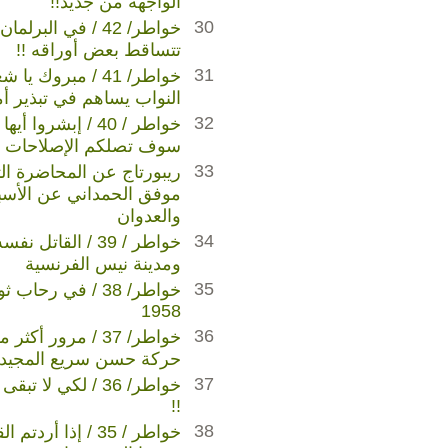
الواجهة من جديد!!
30
خواطر/ 42 / في الب
تتساقط بعض أوراقه !!
31
خواطر/ 41 / مبروك
النواب يساهم في تبذير أم
32
خواطر / 40 / إبشروا 
سوف تصلكم الإصلاحات !
33
ريبورتاج عن المحاضرة الث
موفق الحمداني عن الأسب
والعدوان
34
خواطر / 39 / القات
ومدينة نيس الفرنسية
35
1958
36
خواطر/ 37 / مرور 
حركة حسن سريع المجيد
37
خواطر/ 36 / لكي لا 
!!
38
خواطر / 35 / إذا أ