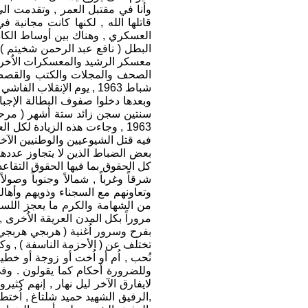
وأنا في مقتبل العمر , وتقدمت الى 
قاتلها الله , لكنها كانت مجاني
العسكري , وهناك بين أوساط الك
البطل ( نافع عبد الرحمن شخيتم ) 
معسكر الرشيد والمعسكرات الاُخر
شباط 1963 , يوم الإنقلا
وبعدها دخلوا صفوف البطالة الإجبا
فيه قتل الشيوعيين والوطنيين الآخ
بعض الضباط الذين لا يتجاوز عددهم
كل الحقوق بما فيها الحقوق التقاع
شرقاً وغرباً , شمالاً وجنوباً وصو
وتعاونهم مع السجناء وذويهم وأهال
من الشهامة والكرم ما يعجز اللسا
مروراً بكل المدن العريقة الاُخرى 
بفرح وسرور اُغنية ( هربجي هربجي 
تختلف عن ( الأحزمة الناسفة ) , وكذل
نُحب , اُم أو اُخت أو زوجة أو خطيب
وللضرورة أحكام كما يقولون . وفي 
لايفارق الآخر ليل نهار , إنهم كثير
,الرفيق الشهيد حميد شلتاغ , اُختط