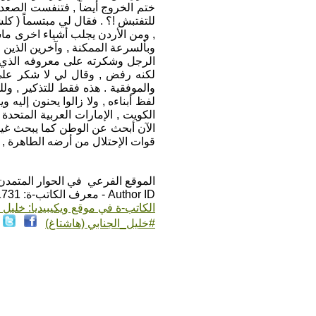
ختم الخروج أيضاً , فتنفست الصعدا
للتفتبش !؟ . فقال لي مبتسماً ( كلش
, ومن الأردن يجلب أشياء اخرى ماشي
وبألسرعة الممكنة , وآخرين الذين ل
الرجل وشكرته على معروفه الذي لم
لكنه رفض , وقال لي لا شكر على 
والموفقية . هذه فقط للتذكير , و
لفظ أبناءه , ولا زالوا يحنون إليه و
الآن أبحث عن الوطن كما يبحث غيري
قوات الإحتلال من أرضه الطاهرة , وأ
الموقع الفرعي في الحوار المتمدن: ps://www.ahewar.org/m.asp?i=1731
Author ID - معرف الكاتب-ة: 1731
الكاتب-ة في موقع ويكيبيديا: خليل ا
#خليل_الجنابي (هاشتاغ)