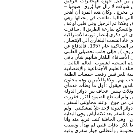
من قِبل أجهزة المخابرات .الرفيق
وكت لا زال حياً يُرزق .صوفيا –
ن مخرج , وكان هذه المرة أن أهجر
 التي طالما تطلعت في إنحنائها وهي
, وهكذا تم الرحيل وفي قلبي لوعة ,
, والتسكع بقارعة الطريق !! . سافرت
صديق إحتفالاته الكبرى في ذكرى إنتصار ثورته الأشتراكية
اد الشعب البلغاري الى الإنتصار ,
والذي فضح النازية والهتلرية إبان محاكمته المشهورة ( محاكمة ديمتروف ) , وقرأت له كراساً خاصاً عن سير المحاكمة عام 1957 , فألدفاع عن
تروف ) , فإلى جانب تحصيلي العلمي
ن الأصدقاء البلغار شأنهم شأن باقي
دة السخية لشعوب العالم الثالث ,
ف العلوم الأجتماعية والإقتصادية
نسبة للعراقيين رفعت جمعيات الطلبة
ب بهم , ولاقوا الأمرين وهم يبحثون
عائدين فيقول : أول ما وطأت قدماي
وثلاث سنين عجاف بين دوائر الدولة
, ولم أستطع الصمود أكثر , فقررت
نيني من جوع . وعند محاولتي السفر ,
ئر الدولة لإجد حلاً لمشكلتي , ولم
للسفر بعد ثلاثة أيام , وفي البداية
وفي الحافلة كنت قريباً منه وأنا
اً ,لكن دقات قلبي لم تهدأ , وتصبب
مختومة , وأعطاني جواز سفري وفيه