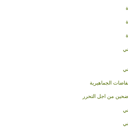
ني
ني
تفاضات الجماهيرية
ضحين من اجل التحرر
ني
ني