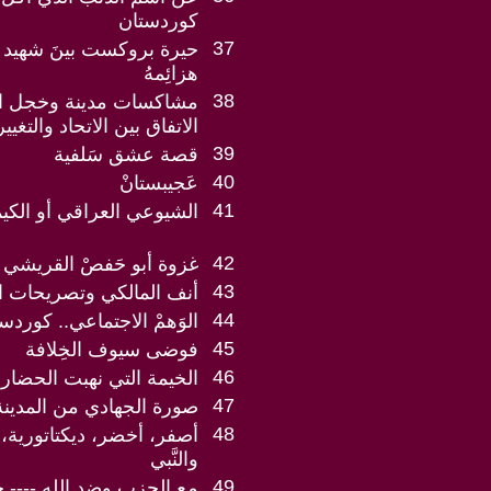
كوردستان
37
حيرة بروكست بينَ شهيد ال
هزائِمهُ
38
مشاكسات مدينة وخجل ال
الاتفاق بين الاتحاد والتغيير
39
قصة عشق سَلفية
40
عَجيبستانْ
41
الشيوعي العراقي أو الكيم
42
غزوة أبو حَفصْ القريشي ف
43
أنف المالكي وتصريحات ال
44
الوَهمْ الاجتماعي.. كوردست
45
فوضى سيوف الخِلافة
46
الخيمة التي نهبت الحضار
47
صورة الجهادي من المدينة 
48
أصفر، أخضر، ديكتاتورية، د
والنَّبي
49
مع الحزب وضد الله ----