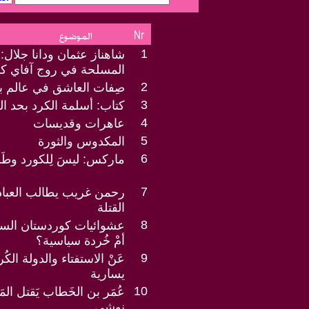
1
شاهناز عثمان ودانا جلال: 
المسلحة في روج آفاي كو
2
صِفات العاشق في عالم ب
3
كتاب: أسلمة الكرد بحد ا
4
عاهرات وقديسات
5
المكدوس والثورة
6
ماركس: ليسَ لِلكورد وطَن
7
رحمن غريب يطالب العبا
القتلة
8
عشوائيات كوردستان السيا
أمْ خُردة سياسية؟
9
عَنْ الاستفتاء والدولة الك
يسارية
10
عُمَر بن الخَطاب يَقتل ا
نوشي