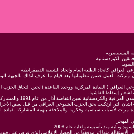
عة المستنصرية
لسويد
لعراقي كاتحاد الطلبة العام واتحاد الشبيبة الديمقراطية
 وتركت العمل ضمن تنظيماتها بعد قيام ما عرف آنذاك بالجبهة الو
 العراقي ( القيادة المركزية ووحدة القاعدة ) لحين التحاق الحزب 
 لشعار إسقاط الفاشية.
ية والكردستانية لحين انتفاضة آذار من عام 1991 والمشاركة فيها.
اشان التي ارتكبت بحق الحزب الشيوعي العراقي من قبل بعض الأحزاب
 مرات لأسباب سياسية وفكرية والملاحقة بتهمة المشاركة بقيادة
ي المهجر
ويد ونائبه منذ تأسيسه ولغاية عام 2008
الاستقالة منها اثر موقفها من الحصار الإعلامي الذي فرض على قنديل