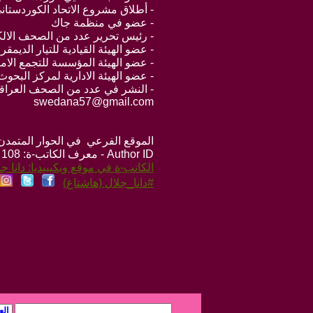
- أطلاق مشروع الاتحاد الكوردستاني 
- عضو في منظمة جاك
- رئيس تحرير عدد من الصحف الالكت
- عضو الهيئة القيادية للتيار الدي
- عضو الهيئة المؤسسة للتجمع الام
- عضو الهيئة الادارية لمركز البحو
- النشر في عدد من الصحف العراقية
swedana57@gmail.com
الموقع الفرعي في الحوار المتمدن: ps://www.ahewar.org/m.asp?i=108
Author ID - معرف الكاتب-ة: 108
الكاتب-ة في موقع ويكيبيديا: دانا ج
#دانا_جلال (هاشتاغ)