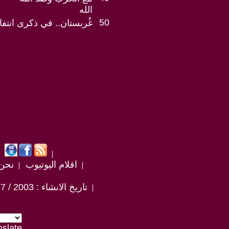
الله
50
غُربستان.. في ذكرى انتفا
افلام اليوتيوب
نحن
تاريخ الانشاء : 2003 / 7 / 30
nslate