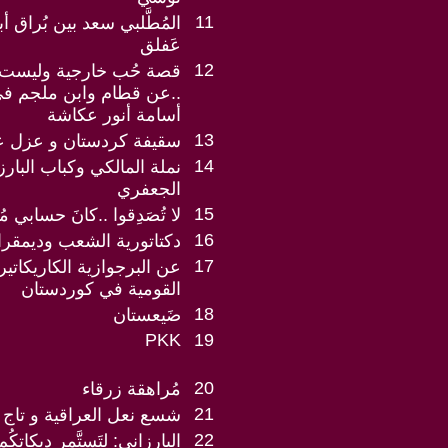
11
المُطَّلبي سعد بين بُراق أ
عَفلق
12
قصة حُب خارجية وليست ص
..عن قطام وابن ملجم ف
أسامة أنور عكاشة
13
سقيفة كردستان و عزل ع
14
نملة المالكي وكباب البار
الجعفري
15
لا تُصَدِقوا ..كانَ حسابي مُخت
16
دكتاتورية الشعب وديمقرا
17
عن البرجوازية الكاريكاتير
القومية في كوردستان
18
ضَيعستان
PKK
19
20
مُراهقة زرقاء
21
شسع نعل العراقية و تاج ا
22
البارزاني: لِتَستَّمر دبكاتِكُ