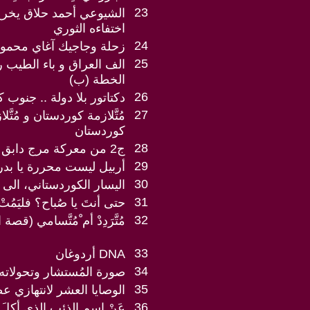
23
الشيوعي أحمد حلاق يخ
اختفاءه الثوري
24
زحلة وجاجيك آغاي محمود
25
الف العراق و باء الطيب 
الخطة (ب)
26
دكتاتور بلا دولة .. جنوب 
27
مُتَّلازمة كوردستان و مُتّ
كوردستان
28
ج2 من معركة مرج دابق في كركميش
29
أربيل ليست محررة يا بدر 
30
اليسار الكوردستاني، الى الي
31
حتى أنتَ يا صُباح؟ فليَمُتْ كَ
32
مُتَّرَدِدْ أم ْمُتَّسامي (ق
33
DNA أردوغان
34
صورة المُستشار وتحولاته
35
الوصايا العشر لانتهازي ع
36
عَنْ اسم الذئب الذي أكل