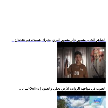
.. الشاعر الشاب منصور جابر منصور المري يشارك بقصيدته في «قدها ج
.. لبنان Online | الجنوب في مواجهة الرواية: الأرض تحكي والحدود