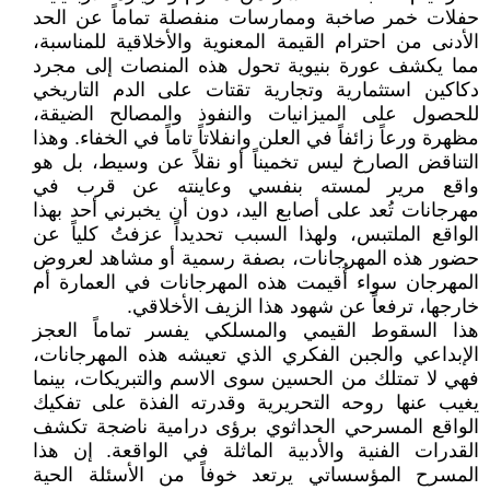
حفلات خمر صاخبة وممارسات منفصلة تماماً عن الحد
الأدنى من احترام القيمة المعنوية والأخلاقية للمناسبة،
مما يكشف عورة بنيوية تحول هذه المنصات إلى مجرد
دكاكين استثمارية وتجارية تقتات على الدم التاريخي
للحصول على الميزانيات والنفوذ والمصالح الضيقة،
مظهرة ورعاً زائفاً في العلن وانفلاتاً تاماً في الخفاء. وهذا
التناقض الصارخ ليس تخميناً أو نقلاً عن وسيط، بل هو
واقع مرير لمسته بنفسي وعاينته عن قرب في
مهرجانات تُعد على أصابع اليد، دون أن يخبرني أحد بهذا
الواقع الملتبس، ولهذا السبب تحديداً عزفتُ كلياً عن
حضور هذه المهرجانات، بصفة رسمية أو مشاهد لعروض
المهرجان سواء أُقيمت هذه المهرجانات في العمارة أم
خارجها، ترفعاً عن شهود هذا الزيف الأخلاقي.
هذا السقوط القيمي والمسلكي يفسر تماماً العجز
الإبداعي والجبن الفكري الذي تعيشه هذه المهرجانات،
فهي لا تمتلك من الحسين سوى الاسم والتبريكات، بينما
يغيب عنها روحه التحريرية وقدرته الفذة على تفكيك
الواقع المسرحي الحداثوي برؤى درامية ناضجة تكشف
القدرات الفنية والأدبية الماثلة في الواقعة. إن هذا
المسرح المؤسساتي يرتعد خوفاً من الأسئلة الحية