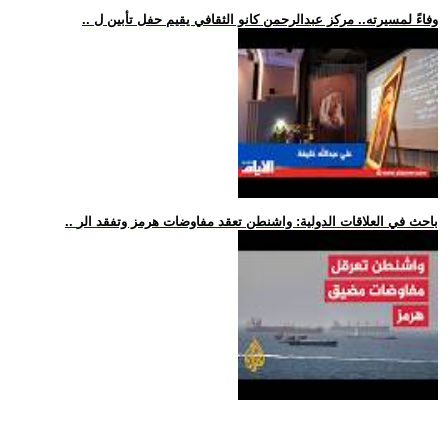
.. وفاءً لمسيرته.. مركز عبدالرحمن كانو الثقافي يقيم حفل تأبين ل
.. باحث في العلاقات الدولية: واشنطن تعقد مفاوضات هرمز وتفقد الر