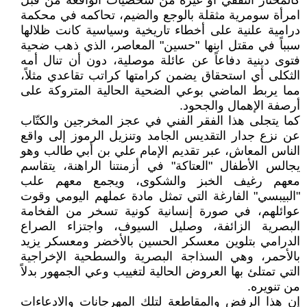
كالمختار الثقفي أو غيره من شخصيات الواقعة من قبل
امرأة سومرية مثقلة بالوجع والضيم، تحاكمه في محكمة
درامية علنية على أخطاء تاريخية وسياسية كانت ظلالها
سبباً في مقتل ابنها "حسين" المعاصر، الذي ذهب ضحية
فتوى دينية دفاعاً عن عائلة موصلية، دون أن تنال أمه
الثكلى أي استحقاق يضمن كرامتها كراتب تقاعدي مثلاً،
مما يربط الماضي بوعي الضحية الحالية المتروكة على
أرصفة الإهمال والجحود.
كما يتجلى هذا الفقر الفني في عجز المخرجين والكتّاب
عن نزع جدار التقديس الجامد وتنزيل الرموز إلى واقع
الناس المعاش، عبر تقديم الإمام علي بن أبي طالب وهو
يجالس الأطفال "العتاكة" في أزمنتنا الراهنة، يتقاسم
معهم رغيف الخبز والشكوى، ويجمع معهم علب
"البيبسي" الفارغة التي تمثل مادة عملهم اليومي وقوت
عوائلهم، في صورة إنسانية كونية تسخر من الفخامة
البصرية الزائفة، وصليل السيوف، واجتزاء الصراع
الدرامي بتلوين معسكر الحسين بالأخضر ومعسكر يزيد
بالأحمر، وهي السذاجة البصرية والسطحية الإخراجية
التي تمتلئ بها العروض الحالية لتغييب وعي الجمهور بدلاً
من تنويره.
إن هذا الرفض والمقاطعة لتلك المهرجانات والادعاءات