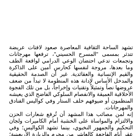
تشهد الساحة الثقافية المعاصرة صعود لافتات عريضة
تتدثر بمسمى "المسرح الحسيني"، ترفعها مهرجانات
وتجمعات تدعي احتضان الوعي الدرامي لواقعة الطف
وما بعدها، مروجة لنفسها كحارس أمين على الذاكرة
والقيم الإنسانية والعقائدية. غير أن الصدمة الحقيقية
والمدخل الأساس لإدانة هذه المنظومة لا تبدأ من ضعف
عروضها نصاً وتمثيلاً وتقنيات وإخراجاً، بل من تلك الفجوة
الأخلاقية العميقة والانفصام السلوكي الفاضح الذي يعيشه
المنظمون أو ضيوفهم خلف الستار وفي كواليس الفنادق
والمهرجانات.
إنه لمن مصائب هذا المشهد أن تُرفع شعارات الحزن
والالتزام والمواساة على الخشبة أمام الكاميرات ولجان
التحكيم والجمهور النخبوي، بينما تشهد الكواليس؛ وفي
عقر أيام الفاجعة كالعاشر من محرم والزيارة الأربعينية؛