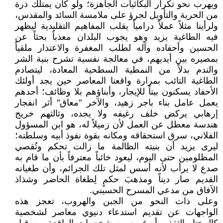
ويهرب نحو تكرار البكائيات الجاهزة؛ ولو كان يمتلك ذرة
من الحرية والتأويل لجرؤ على ملامسة السائد والمقدس،
ولرأينا مثلاً عملاً درامياً يقلب المفاهيم التقليدية ليظهر
فيه الطاغية يزيد وهو يجوب البلدان معذباً بحثاً عن
الحسين وأحفاده وآله لطلب المغفرة والاعتذار ملقياً
بمصيره بين أيديهم، في معالجة نفسية تشرح بنية الشر
والندم بدلاً من النمطية السطحية المعادة، ليتصادم
الطاغية التائب بمرارة واقعنا المعاصر حين يجد أولئك
الأحفاد يسكنون بيتاً للإيجار، وأبناؤهم بلا وظائف؛ أحدهم
يعمل عامل بناء باجر زهيد، والآخر "معاق" أثر انفجار
إرهابي يركض خلف رغيفه ولا يجده، وثالثهم خريج
هندسة معطل عن العمل لأن زميلاً له، هو ابن المسؤول
الفلاني، سرق استحقاقه ومكانه بقوة نفوذ أبيه وسلطته؛
ليرى يزيد أن بنيته الظالمة ما زالت تحكم وتُقصي
المظلومين حتى اليوم، ليعود خائباً معترفاً بأن ما قام به
صدع لا يرأب لأنه أسس لمثل تلك الجرائم، وأن طغيانه
القديم صار ديناً ومذهبَ حكمٍ لِطغاة الحاضر وشذاذ
الآفاق من مدعي المسرح الحسيني.
وعلى ذات النحو من الجبن والهروب، تعجز هذه
الواجهات عن تقديم استدعاء دنيوي معاصر لشخصية