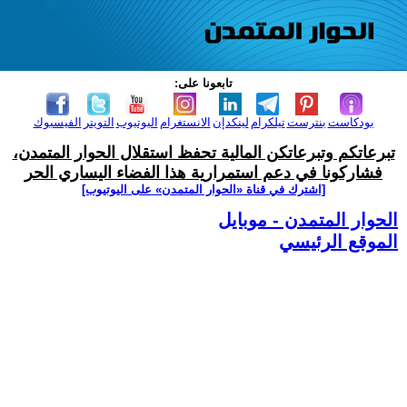
تابعونا على:
بودكاست
بنترست
تيلكرام
لينكدإن
الانستغرام
اليوتيوب
التويتر
الفيسبوك
تبرعاتكم وتبرعاتكن المالية تحفظ استقلال الحوار المتمدن،
فشاركونا في دعم استمرارية هذا الفضاء اليساري الحر
[اشترك في قناة ‫«الحوار المتمدن» على اليوتيوب]
الحوار المتمدن - موبايل
الموقع الرئيسي