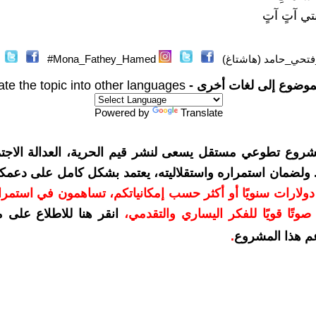
تي آتٍ آتٍ
تحي_حامد (هاشتاغ)
Mona_Fathey_Hamed#
موضوع إلى لغات أخرى -
ate the topic into other languages
Powered by
Translate
شروع تطوعي مستقل يسعى لنشر قيم الحرية، العدالة الاجتم
. ولضمان استمراره واستقلاليته، يعتمد بشكل كامل على دعمك
دعمكم بمبلغ 10 دولارات سنويًا أو أكثر حسب إمكانياتكم، تساهمون في استم
وتًا قويًا للفكر اليساري والتقدمي
،
انقر هنا للاطلاع على 
م هذا المشروع
.