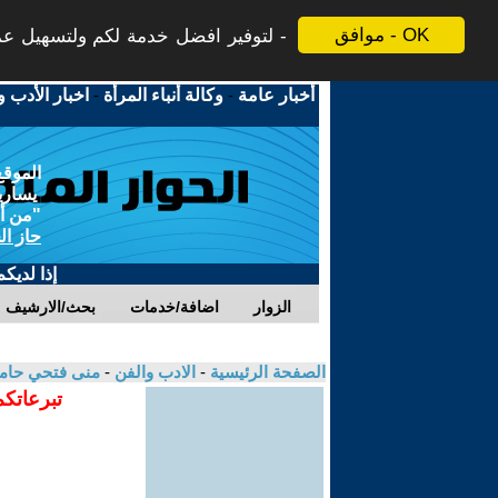
موافق - OK
لتوفير افضل خدمة لكم ولتسهيل عملي
أخبار عامة
-
وكالة أنباء المرأة
-
اخبار الأدب و
الموقع
يسارية
"من أج
حاز ال
إذا لديك
الزوار
اضافة/خدمات
بحث/الارشيف
الصفحة الرئيسية
-
الادب والفن
-
منى فتحي حام
تبرعاتكم