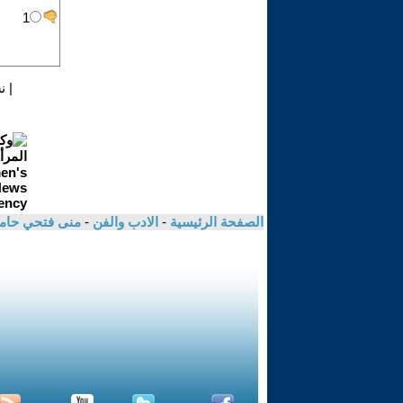
|
ن
الصفحة الرئيسية
-
الادب والفن
-
منى فتحي حام