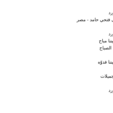
رد
 فتحي حامد - مصر
رد
نا مباح
الصباح
ا فدوّه
جميلات
رد