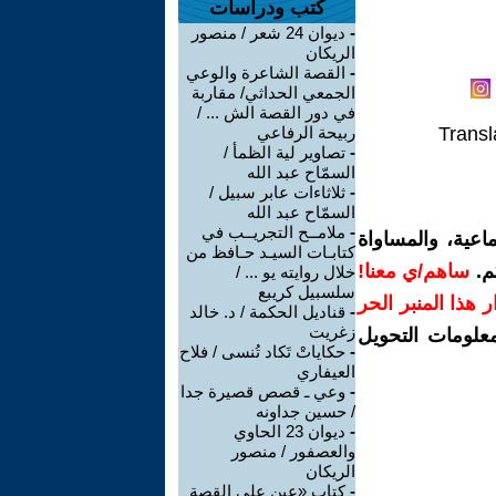
كتب ودراسات
-
ديوان 24 شعر / منصور
الريكان
-
القصة الشاعرة والوعي
الجمعي الحداثي/ مقاربة
في دور القصة الش ... /
Transl
ربيحة الرفاعي
-
تصاوير لية الظمأ /
السمّاح عبد الله
-
ثلاثاءات عابر سبيل /
السمّاح عبد الله
-
ملامــح التجريــب في
اعية، والمساواة
كتابـات السيـد حـافظ من
م.
ساهم/ي معنا!
خلال روايته يو ... /
سلسبيل كريبع
رار هذا المنبر الحر
-
قناديل الحكمة / د. خالد
زغريت
معلومات التحويل
-
حكاياتْ تَكاد تُنسى / فلاح
العيفاري
-
وعي ـ قصص قصيرة جدا
/ حسين جداونه
-
ديوان 23 الحاوي
والعصفور / منصور
الريكان
-
كتاب «عين على القصة