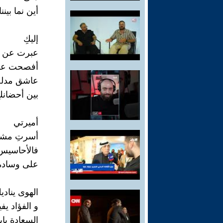
أين نما بينن
إليكِ
عبرت عن 
أفصحت عن
عاشق مدل
بين أحضانك
أميرتي
أسرتِ مش
فالأحاسيس
على وسادة
الهوى يناديك
و الفؤاد يف
السعادة باب