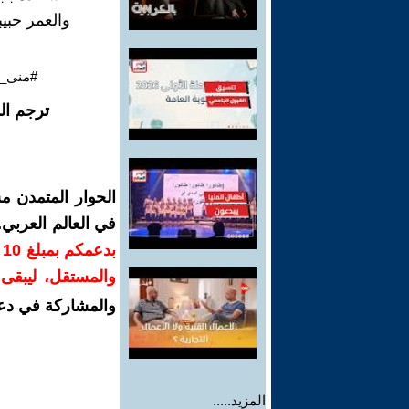
والعمر حبيب
#منى_ف
ترجم ال
الحوار المتمدن م
في العالم العربي
ب
والمستقل، ليبقى ص
والمشاركة في دع
المزيد.....