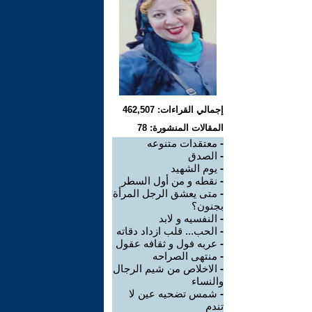
إجمالي القراءات: 462,507
المقالات المنشورة: 78
-
معتقدات متنوعه
-
الصدق
-
يوم الشهيد
-
نقطه و من أول السطر
-
متى يعشق الرجل المرأة
بجنون؟
-
النفسيه و لابد
-
الحب... قلب ازداد دقاته
-
عربه فول و ثقافه عقول
-
منتهى الصراحه
-
الاخلاص من شيم الرجال
والنساء
-
شمس تضحيه عين لا
تندم