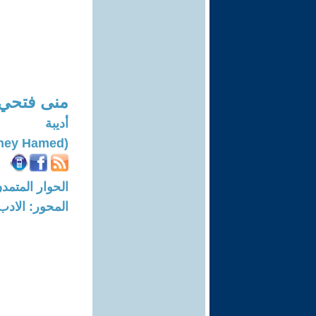
منى فتحي 
أديبة
(Mona Fathey Hamed)
الحوار المتمدن-العدد: 8735 - 26
المحور: الادب