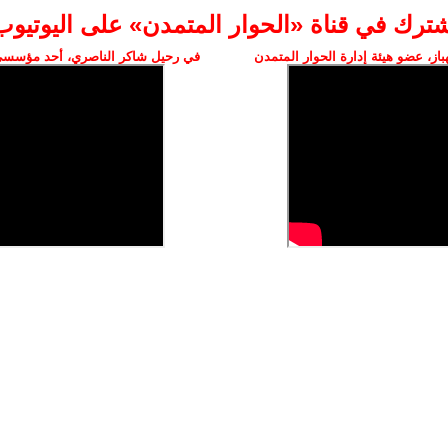
شترك في قناة «الحوار المتمدن» على اليوتيوب
ز، عضو هيئة إدارة الحوار المتمدن
في رحيل شاكر الناصري، أحد مؤسسي 