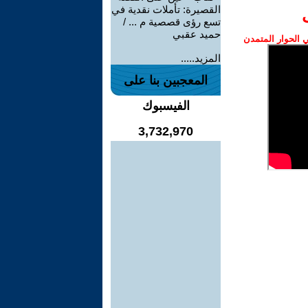
القصيرة: تأملات نقدية في
تسع رؤى قصصية م ... /
حميد عقبي
الحوار المتمدن
المزيد.....
المعجبين بنا على
الفيسبوك
3,732,970