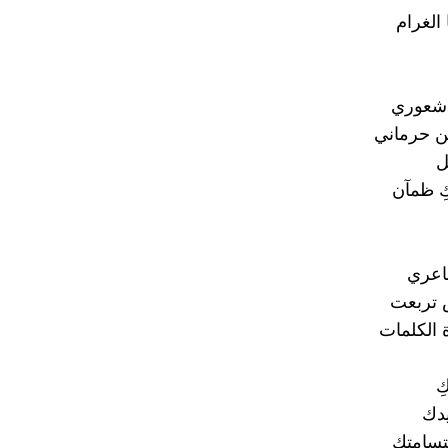
ا الغرام
شعوري
 حرماني
ل
ِ ظمآن
اعري
 تربعت
 الكلمات
ِ
يدك
تسامتكِ