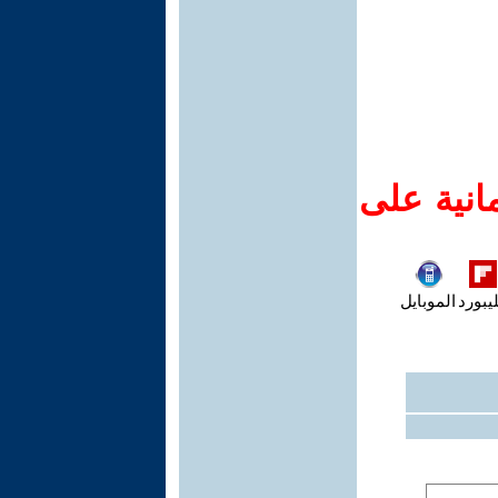
انية على
يبورد
الموبايل