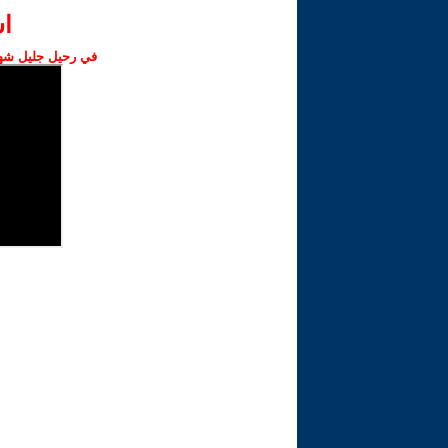
ا‫
في رحيل جليل شهبا