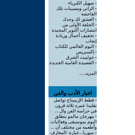
-
صهيل الكبرياء
-
الزاني ومسببات تلك
الفاحشة
-
العشق لك وحدك
-
الحلقة الأولى من
انتصارات أكتوبر المجيدة
-
تخفيف أحمال وزيادة
إنجاب
-
اليوم العالمي للكتاب
-
إكسبريس
-
جولييت الشرق
-
القصيدة العامية الجديدة
المزيد.....
اخبار الأدب والفن
-
قطط الإرميتاج تواصل
تقليدا عمره ثلاثة قرون
في حراسة الفن وال ...
-
مهرجان مالمو ينطلق
اليوم بموسيقى وفعاليات
وأطعمة من مختلف أن ...
-
سوريا...عبارة -المعازف