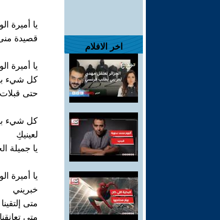
يا أميرة الو
قصيدة منى
اخر الافلام
يا أميرة الو
كل شيء بين
حتى قبلات 
كل شيء بينن
لعينيكِ
يا جميلة ال
يا أميرة الو
خبريني
متى إلتقينا
متى تعانقنا