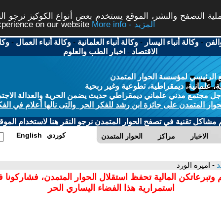
ة التصفح والنشر، الموقع يستخدم بعض أنواع الكوكيز نرجو النق
More info - المزيد
experience on our website
الفن
-
وكالة أنباء اليسار
-
وكالة أنباء العلمانية
-
وكالة أنباء العمال
-
وكا
الاقتصاد
-
اخبار الطب والعلوم
 الرئيسي لمؤسسة الحوار المتمدن
، علمانية، ديمقراطية، تطوعية وغير ربحية
ل مجتمع مدني علماني ديمقراطي حديث يضمن الحرية والعدالة الاجتم
حوار المتمدن على جائزة ابن رشد للفكر الحر والتى نالها أعلام في الفك
م مشاكل تقنية في تصفح الحوار المتمدن نرجو النقر هنا لاستخدام الموقع
كوردي
English
الاخبار
مراكز
الحوار المتمدن
د
- اميره الورد
 وتبرعاتكن المالية تحفظ استقلال الحوار المتمدن، فشاركونا 
استمرارية هذا الفضاء اليساري الحر