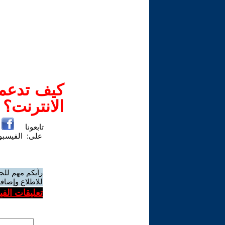
كيف تدعم-
الانترنت؟
تابعونا
على:
الفيسب
رأيكم مهم للج
للاطلاع وإضافة
تعليقات الف