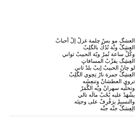
العشگ مو بسْ چلمة غزلْ إلْ أحبابْ
العِشِگْ ونَّة تُدُكْ بالگلِبْ
وكُلْ ساعة تُمرْ ويّة الحبيبْ ثواني
العِشِگ يقرِّبْ المسافاتٍ
لو چانْ الحبيبْ إيبْ بلدْ ثاني
العِشِگْ جمرة نارْ تِچوي الگَلِبْ
تروي العطشانْ وتنعِشَه
وتخلّيه سهرانْ ويَّه الگُمَرْ
يشْهَدْ عليه بُحُبْ مالَه تالي
والنسيمْ يرَفْرِفْ على وجنِتَه
الِعِشگْ جنَّه جنَّه