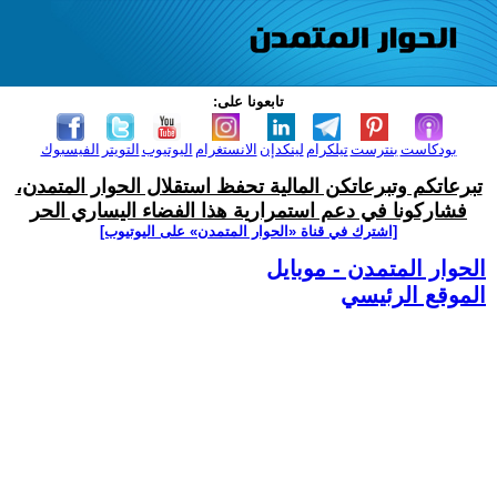
تابعونا على:
بودكاست
بنترست
تيلكرام
لينكدإن
الانستغرام
اليوتيوب
التويتر
الفيسبوك
تبرعاتكم وتبرعاتكن المالية تحفظ استقلال الحوار المتمدن،
فشاركونا في دعم استمرارية هذا الفضاء اليساري الحر
[اشترك في قناة ‫«الحوار المتمدن» على اليوتيوب]
الحوار المتمدن - موبايل
الموقع الرئيسي