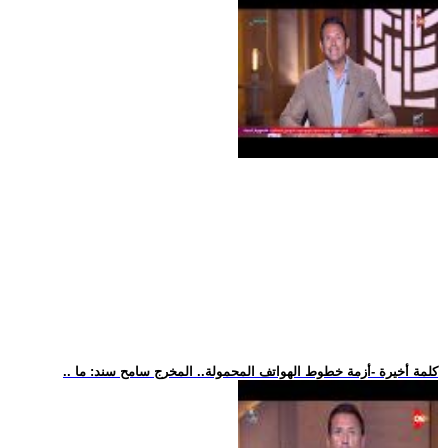
.. كلمة أخيرة -أزمة خطوط الهواتف المحمولة.. المخرج سامح سند: ما