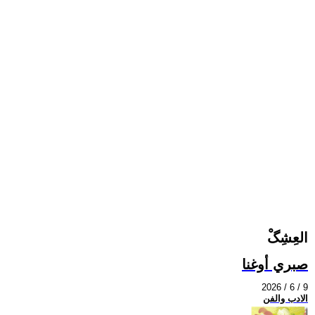
العِشِگْ
صبري أوغنا
2026 / 6 / 9
الادب والفن