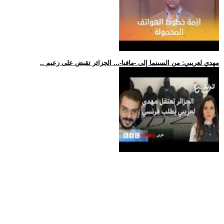
.. مهدي لعريبي: من السينما إلى -مافيا-... الجزائر تقبض على زعيم