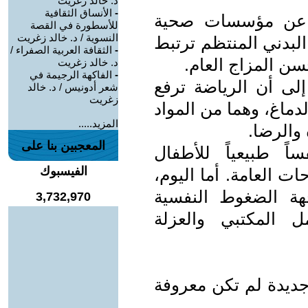
د. خالد زغريت
-
الأنساق الثقافية
 عن مؤسسات صحية
للأسطورة في القصة
النسوية / د. خالد زغريت
لبدني المنتظم ترتبط
-
الثقافة العربية الصفراء /
سن المزاج العام.
د. خالد زغريت
-
الفاكهة الرجيمة في
لى أن الرياضة ترفع
شعر أدونيس / د. خالد
زغريت
دماغ، وهما من المواد
المزيد.....
 والرضا.
المعجبين بنا على
ً طبيعياً للأطفال
الفيسبوك
ت العامة. أما اليوم،
ة الضغوط النفسية
3,732,970
ل المكتبي والعزلة
جديدة لم تكن معروفة