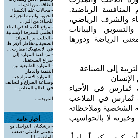
الطاقة: من الدينا ...
 المنافسة الرياضية.
-
مجالات علم الكيمياء
الحيوية والبنية الجزيئية
اء والشرف الرياضي،
للحياة: من التر ...
-
موقع الكيمياء في البناء
التسويق والبيانات
العلمي للمعرفة الإنسانية
عنى الرياضة ودورها
-
الحليب بين الفوائد
الصحية ومخاطر الإفراط
في الاستهلاك: مقارب ...
-
من لعنة الموارد إلى
صراع المستقبل
-
الموارد الطبيعية بين
لتربية إلى الصناعة
التنمية والدمار
-
الموارد الاستراتيجية
وصناعة الصراع والتحالف
 تُمارس في الأحياء
في العالم المعاص ...
 تُمارس في الملاعب
المزيد.....
ه الشخصية وملاحظاته
وخبرته لا بالحواسيب
أخبار عامة
-
بزشكيان: التواصل مع
مجتبى خامنئي -صعب
ن يكون مكسباً مادياً.
للغاية- حاليا