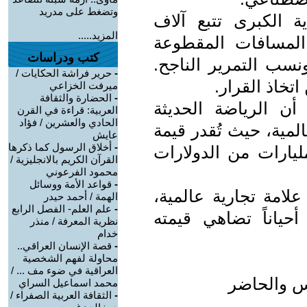
وتضغط على مدريد
ية الكبرى تتبع آلاف
المزيد.....
المسافات المقطوعة
كتب ودراسات
ب التمرير الناجح.
-
حرير فراشة الحكايات /
تخاذ القرار.
ميرفت الخزاعي
-
الحضارة والثقافة
 أن الرياضة الحديثة
العربية: قراءة في القرن
الحادي والعشرين / فؤاد
مية، حيث تُقدر قيمة
عايش
-
أخلاق الرسول كما ذكرها
ليارات من الدولارات
القرآن الكريم بالانجليزية /
محمود الفرعوني
-
قواعد الأمة ووسائل
امة تجارية عالمية،
الهمة / أحمد حيدر
-
علم العلم- الفصل الرابع
حياناً تضاهي قيمته
نظرية المعرفة / منذر
خدام
-
قصة الإنسان العراقي..
محاولة لفهم الشخصية
العراقية في ضوء مف ... /
أمس والحاضر
محمد اسماعيل السراي
-
الثقافة العربية الصفراء /