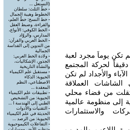
(النستعل ...
-
خطّ الثلث: سلطان
الخطوط وهيبة الجمال
-
خط النسخ: خطّ العلم،
والقراءة، وضبط العقل
-
الخط الكوفي: الأنواع،
المدارس، والروّاد
-
الخط العربي والقرآن:
من التدوين إلى القداسة
الجمالية
م تكن يوماً مجرد لعبة
-
ولادة الخط العربي:
الجذور، الإشكاليات،
دقيقاً لحركة المجتمع
والنشأة التاريخية
-
مستقبل علم الكيمياء
لآباء والأجداد لم تكن
الحيوية: الذكاء
 الشاشات العملاقة
الاصطناعي، النظم
المعقدة ...
نتقلت من فضاء محلي
-
تطبيقات علم الكيمياء
الحيوية: من التشخيص
ة إلى منظومة عالمية
الطبي إلى الهندسة ا ...
-
التقنيات والأدوات
كات والاستثمارات
الحديثة في علم الكيمياء
الحيوية: من الرصد ...
-
التفاعلات الكيموحيوية
رة اللاعب والمدرب
وتنظيم الأيض ومسارات