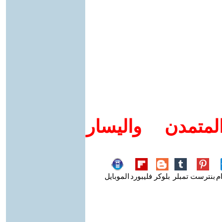
متمدن واليسار
م
بنترست
تمبلر
بلوكر
فليبورد
الموبايل