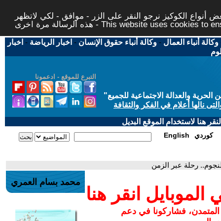
 أنواع الكوكيز نرجو النقر على الزر - موافق - لكي لاتظهر
This website uses cookies to ensure you ge
وكالة أنباء العمال
-
وكالة أنباء حقوق الإنسان
-
اخبار الرياضة
-
اخبار
لوم
التبرع للموقع - ادعمونا
حرية والعدالة الاجتماعية للجميع
"
تى نالها أعلام في الفكر والثقافة
قر هنا لاستخدام الموقع البديل
كوردي
English
جوم.. رحلة عبر الزمن
محمد بسام العمري
لموبايل انقر هنا
 المتمدن، فشاركونا في دعم