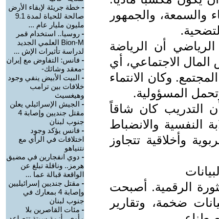
-
خطة جريئة لإبقاء الأرض
ء والسمعة، والجمهور
صالحة للحياة لمدة 9.1
مليون مليار عام ...
لتضحية.
-
روسيا.. استخدام قمر
Bion-M العلمي الجديد
لرياضي أن الرياضة
لدراسة تأثيرات الإش ...
س المال الاجتماعي، أي
-
فانس: التفاوض مع إيران
-معقد وشائك-
لمجتمع. وكان الانتماء
-
البيت الأبيض ينفي وجود
خلافات بين ترامب
وتحمل المسؤولية.
وهيغسيث
-
الجيش الإسرائيلي يعلن
ن التدريب كان شاقاً
مقتل جنديين وإصابة 4
ة النفسية والانضباط
جنوب لبنان
-
فانس يؤكد وجود
وية وأخلاقية تتجاوز
اختلافات في الرأي مع
نتنياهو
-
دوي انفجارين في مضيق
هرمز.. وناقلة تبلغ عن
الواقعة قبالة عما ...
-
مقتل جنديين إسرائيليين
ثورة الرقمية. أصبحت
وإصابة 4 بمعارك في
يانات ضخمة، وتقارير
جنوب لبنان
-
مئات القاصرين بلا
لاصطناعي.
مأوى.. أزمة سبتة تتصاعد