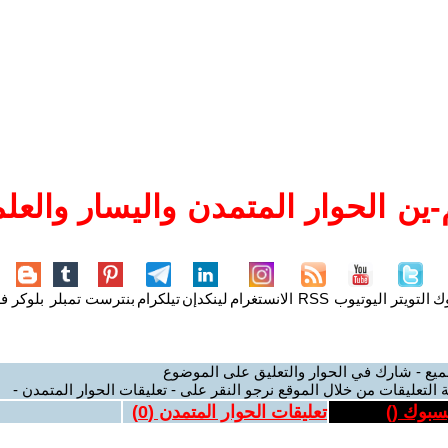
ين الحوار المتمدن واليسار والعلم
وك
التويتر
اليوتيوب
RSS
الانستغرام
لينكدإن
تيلكرام
بنترست
تمبلر
بلوكر
فل
ميع - شارك في الحوار والتعليق على الموضوع
 التعليقات من خلال الموقع نرجو النقر على - تعليقات الحوار المتمدن -
يسبوك (
)
تعليقات الحوار المتمدن (
0
)