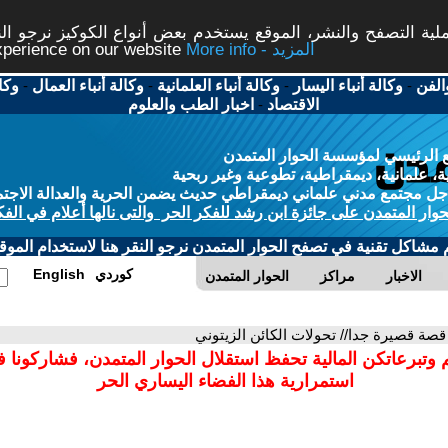
ة التصفح والنشر، الموقع يستخدم بعض أنواع الكوكيز نرجو النق
More info - المزيد
experience on our website
الفن
-
وكالة أنباء اليسار
-
وكالة أنباء العلمانية
-
وكالة أنباء العمال
-
وكا
الاقتصاد
-
اخبار الطب والعلوم
 الرئيسي لمؤسسة الحوار المتمدن
، علمانية، ديمقراطية، تطوعية وغير ربحية
ل مجتمع مدني علماني ديمقراطي حديث يضمن الحرية والعدالة الاجتم
حوار المتمدن على جائزة ابن رشد للفكر الحر والتى نالها أعلام في الفك
م مشاكل تقنية في تصفح الحوار المتمدن نرجو النقر هنا لاستخدام الموقع
كوردي
English
الاخبار
مراكز
الحوار المتمدن
قصة قصيرة جدا// تحولات الكائن الزيتوني
 وتبرعاتكن المالية تحفظ استقلال الحوار المتمدن، فشاركونا 
استمرارية هذا الفضاء اليساري الحر