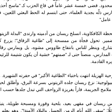
للامحدود. قضى خمسة عشر عاماً في قاع الحزب كـ "ماسح أحذ
رس ذلّه بجدية العلماء، حتى ابتسم له الحظ البعثي اللعين، 
عامل"
ظة الكافكاوية، انسلخ ريسان من آدميته وارتدى "البدلة الزيتون
مير. تحول فجأة من ممسحة إلى "طاغية الزقاق"؛ يزرع 
ارع، وينظر للناس بانتفاخ طاووس مشوه، بل ويمارس رقابته
لمدارس، منصتاً حتى لـ "صمتهم" خشية أن يكون شتيمة للرئي
ره القادمة.
ة الهزيلة انتهت باختباء "الطاغية الأكبر" في حفرته الشهيرة. 
بيولوجية: نزع ريسان جلده الزيتوني بسرعة البرق، وأطلق ل
لامح الجريمة، فاراً بغريزة الزواحف التي تبدل جلدها حسب ا
لس ريسان في مقهى بعيد، بلحية وقورة ومسبحة طويلة، يتب
ًا: "سقى الله أيام الزمن الجميل والبلاد الآمنة!". وهو يعلم