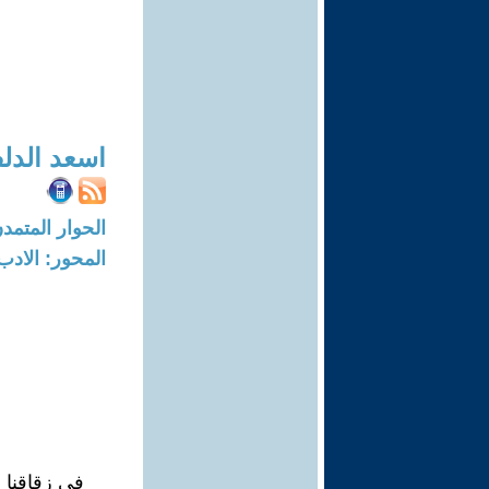
اسعد الدل
الحوار المتمدن-العدد: 8710 - 26
المحور: الادب
في زقاقنا ا