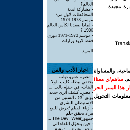
العالم؟
رة مجيدة
-
مشاركة اندية
المحافظات لاول مرة
موسم 1973-1974
-
لماذا صعدنا لكأس العالم
1986 ؟
-
موسم 1970-1971 دوري
فقط لاربع وزارات
Transl
المزيد.....
اخبار الأدب والفن
اعية، والمساواة
-
مصر.. عمرو دياب
م.
ساهم/ي معنا!
يحتفي ببطلة كليب -لولا
البنات- في حفله بالعل ...
رار هذا المنبر الحر
-
مصر.. كشف أثري جديد
معلومات التحويل
يوثق آلاف السنين من
الاستيطان البشري
-
أزياء الفيلم تُعرض للبيع..
مزاد يحقق حلم
جمهورThe Devil Wear ...
-
حين يتحوّل اللقاء إلى
-زحف بشري-.. دمشق