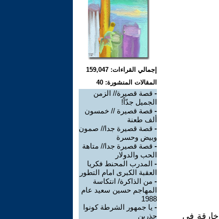
إجمالي القراءات: 159,047
المقالات المنشورة: 40
-
قصة قصيرة// الزمن
الجميل جدّاً!
-
قصة قصيرة // خمسون
ألف طعنة
-
قصة قصيرة جدا// صمون
وبيض وحسرة
-
قصة قصيرة جدا// متاهة
الحب والدولار
-
المدرب المحنط فكريا
العقبة الكبرى امام التطور
-
من الذاكرة/ انتكاسة
المهاجم حسين سعيد عام
1988
-
يا جمهور الشرطة كونوا
 خارقة في
حذرين