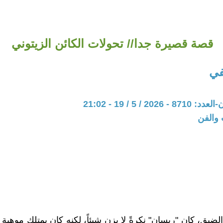
قصة قصيرة جدا// تحولات الكائن الزيتوني
في
20 / 5 / 19 - 21:02
 والفن
لضيق، كان "ريسان" نكرةً لا يزن شيئاً، لكنه كان يمتلك موهبة