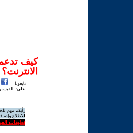
كيف تدعم-
الانترنت؟
تابعونا
على:
الفيسب
رأيكم مهم للج
للاطلاع وإضافة
تعليقات الف