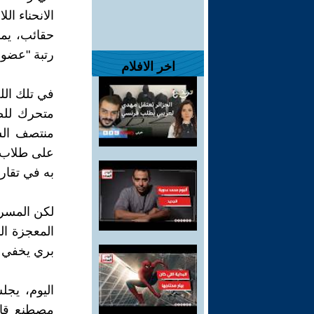
الانحناء ا
حقائب، يما
رتبة "عضو 
اخر الافلام
في تلك اللح
متحرك للض
منتصف الش
على طلاب ا
به في تقاري
لكن المسرحي
المعجزة ال
بري يخفي م
اليوم، يج
مصطنع قائل