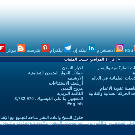
RSS
الانستغرام
لينكد إن
تيلكرام
بنترست
بلوكر
ث الماركسية واليسار
اخبار التمدن
ة
حملات الحوار المتمدن التضامنية
حاث العلمانية في العالم
الارشيف
أرشيف الاستفتاءات
اهضة عقوبة الاعدام
مروج التمدن
الحركة العمالية والنقابية
القائمة البريدية
المعجبين بنا على الفيسبوك: 3,732,970
English
حقوق النسخ واعادة النشر متاحة للجميع مع الإشا
ا بواسطة البريد الكتروني
الموضوعات المنشورة لاعضاء هيئة الادارة لا تعبر