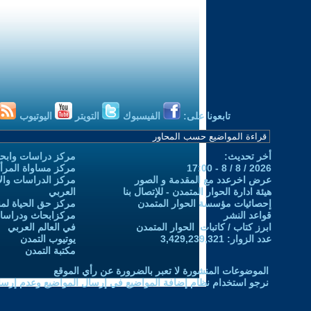
تابعونا على:
الفيسبوك
التويتر
اليوتيوب
أخر تحديث:
مركز دراسات وابحا
2026 / 8 / 8 - 17:00
مركز مساواة المرأ
عرض اخرعدد مع المقدمة و الصور
مركز الدراسات والاب
هيئة ادارة الحوار المتمدن - للإتصال بنا
العربي
إحصائيات مؤسسة الحوار المتمدن
مركز حق الحياة لمن
قواعد النشر
مركزابحاث ودراسات 
ابرز كتاب / كاتبات الحوار المتمدن
في العالم العربي
عدد الزوار: 3,429,239,321
يوتيوب التمدن
مكتبة التمدن
الموضوعات المنشورة لا تعبر بالضرورة عن رأي الموقع
نرجو استخدام نظام إضافة المواضيع في إرسال المواضيع وعدم إرساله