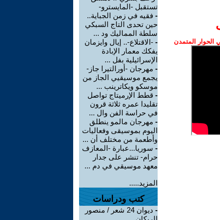
تستقبل -المايسترو-
-
فقيه في زمن الجباية..
حين تحدى التاج السبكي
سلطة المماليك ود ...
الحوار المتمدن
-
-الاقتلاع-.. إيال وايزمان
يفكك معمار الإبادة
الإسرائيلية بفل ...
-
مهرجان -أورالتيرا جاز-
يجمع موسيقيي الجاز من
موسكو ويكاترينب ...
-
قطط الإرميتاج تواصل
تقليدا عمره ثلاثة قرون
في حراسة الفن وال ...
-
مهرجان مالمو ينطلق
اليوم بموسيقى وفعاليات
وأطعمة من مختلف أن ...
-
سوريا...عبارة -المعازف
حرام- تنشر على جدار
معهد موسيقي في دم ...
المزيد.....
كتب ودراسات
-
ديوان 24 شعر / منصور
الريكان