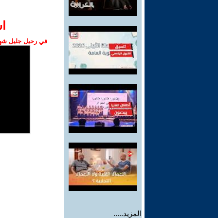
ا‫
في رحيل جليل شهبا
المزيد.....