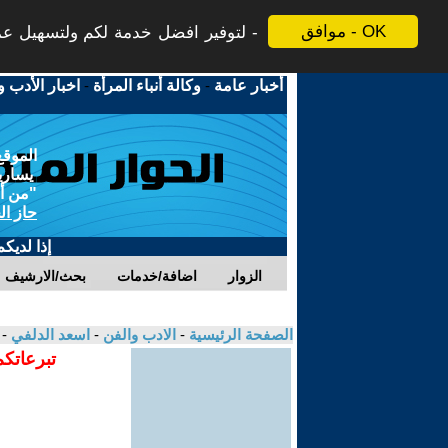
موافق - OK
لتوفير افضل خدمة لكم ولتسهيل عملي
أخبار عامة
-
وكالة أنباء المرأة
-
اخبار الأدب و
الموقع
يسارية
"من أج
حاز ال
إذا لديك
الزوار
اضافة/خدمات
بحث/الارشيف
الصفحة الرئيسية
-
الادب والفن
-
اسعد الدلفي
- 
تبرعاتكم