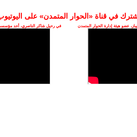
شترك في قناة «الحوار المتمدن» على اليوتيوب
ز، عضو هيئة إدارة الحوار المتمدن
في رحيل شاكر الناصري، أحد مؤسسي 