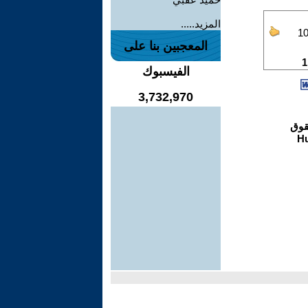
المزيد.....
المعجبين بنا على
الفيسبوك
3,732,970