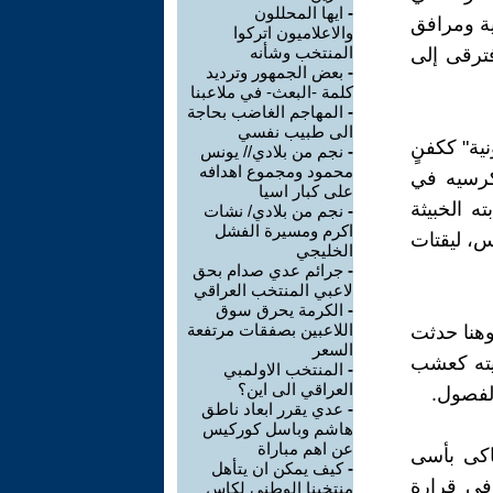
-
ايها المحللون
ية ومرافق
والاعلاميون اتركوا
المنتخب وشأنه
فترقى إلى
-
بعض الجمهور وترديد
كلمة -البعث- في ملاعبنا
-
المهاجم الغاضب بحاجة
الى طبيب نفسي
ية" ككفنٍ
-
نجم من بلادي// يونس
محمود ومجموع اهدافه
كرسيه في
على كبار اسيا
 الخبيثة
-
نجم من بلادي/ نشات
اكرم ومسيرة الفشل
س، ليقتات
الخليجي
-
جرائم عدي صدام بحق
لاعبي المنتخب العراقي
-
الكرمة يحرق سوق
اللاعبين بصفقات مرتفعة
وهنا حدثت
السعر
حيته كعشب
-
المنتخب الاولمبي
العراقي الى اين؟
لفصول.
-
عدي يقرر ابعاد ناطق
هاشم وباسل كوركيس
عن اهم مباراة
اكى بأسى
-
كيف يمكن ان يتأهل
 في قرارة
منتخبنا الوطني لكاس