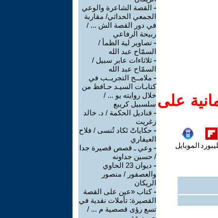
-
القصة الشاعرة والوعي
الجمعي الحداثي/ مقاربة
في دور القصة الش ... /
ربيحة الرفاعي
-
تصاوير لية الظمأ /
السمّاح عبد الله
-
ثلاثاءات عابر سبيل /
السمّاح عبد الله
-
ملامــح التجريــب في
كتابـات السيـد حـافظ من
خلال روايته يو ... /
انية على
سلسبيل كريبع
-
قناديل الحكمة / د. خالد
زغريت
-
حكاياتْ تَكاد تُنسى / فلاح
العيفاري
يبورد
الموبايل
-
وعي ـ قصص قصيرة جدا
/ حسين جداونه
-
ديوان 23 الحاوي
والعصفور / منصور
الريكان
-
كتاب «عين على القصة
القصيرة: تأملات نقدية في
تسع رؤى قصصية م ... /
حميد عقبي