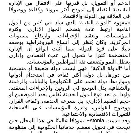
الدعم أو التمويل، بل قدرتها على الانتقال من الإدارة
التقليدية الثقيلة إلى نموذج أكثر مرونة وكفاءة ووضوحًا
في العلاقة بين الدولة والاقتصاد.
فمفهوم “الدولة الثقيلة” الذي ساد في كثير من الدول
النامية ارتبط عادة بتضخم الجهاز الإداري، وكثرة
المؤسسات، وتعقيد الإجراءات، وارتفاع مستويات
المركزية. وكان يُنظر إلى اتساع البيروقراطية بوصفه
دليلًا على قوة الدولة، بينما أثبت الواقع أن الإدارة
المتضخمة كثيرًا ما تتحول إلى عبء اقتصادي وإداري
يعطل النمو ويُضعف ثقة المواطنين بالمؤسسات.
أما “الدولة الذكية”، فهي ليست دولة ضعيفة أو منسحبة
من دورها، بل دولة أكثر كفاءة في استخدام أدواتها
ومواردها. دولة تعتمد على التكنولوجيا والبيانات والرقمنة
والشفافية بدل التوسع في الروتين والإجراءات المعقدة.
ولهذا لم تعد قوة الدول الحديثة تُقاس بعدد الموظفين أو
حجم التعقيد الإداري، بل بسرعة الخدمة، وكفاءة القرار،
ووضوح القوانين، وقدرة المؤسسات على الاستجابة
للتغيرات الاقتصادية والاجتماعية.
وقد قدمت Estonia نموذجًا عالميًا في هذا المجال حين
نجحت في تحويل معظم خدماتها الحكومية إلى منظومة