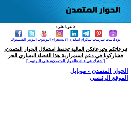
تابعونا على:
بودكاست
بنترست
تيلكرام
لينكدإن
الانستغرام
اليوتيوب
التويتر
الفيسبوك
تبرعاتكم وتبرعاتكن المالية تحفظ استقلال الحوار المتمدن،
فشاركونا في دعم استمرارية هذا الفضاء اليساري الحر
[اشترك في قناة ‫«الحوار المتمدن» على اليوتيوب]
الحوار المتمدن - موبايل
الموقع الرئيسي