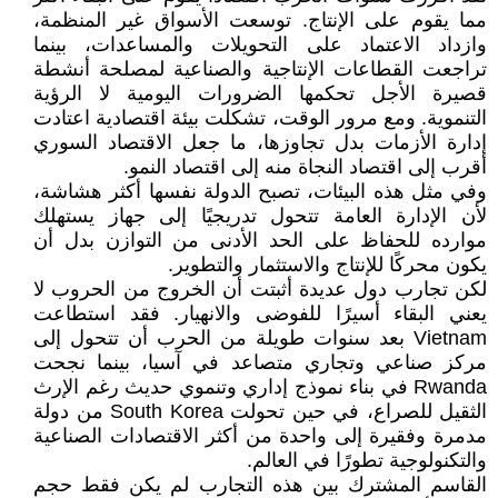
مما يقوم على الإنتاج. توسعت الأسواق غير المنظمة،
وازداد الاعتماد على التحويلات والمساعدات، بينما
تراجعت القطاعات الإنتاجية والصناعية لمصلحة أنشطة
قصيرة الأجل تحكمها الضرورات اليومية لا الرؤية
التنموية. ومع مرور الوقت، تشكلت بيئة اقتصادية اعتادت
إدارة الأزمات بدل تجاوزها، ما جعل الاقتصاد السوري
أقرب إلى اقتصاد النجاة منه إلى اقتصاد النمو.
وفي مثل هذه البيئات، تصبح الدولة نفسها أكثر هشاشة،
لأن الإدارة العامة تتحول تدريجيًا إلى جهاز يستهلك
موارده للحفاظ على الحد الأدنى من التوازن بدل أن
يكون محركًا للإنتاج والاستثمار والتطوير.
لكن تجارب دول عديدة أثبتت أن الخروج من الحروب لا
يعني البقاء أسيرًا للفوضى والانهيار. فقد استطاعت
Vietnam بعد سنوات طويلة من الحرب أن تتحول إلى
مركز صناعي وتجاري متصاعد في آسيا، بينما نجحت
Rwanda في بناء نموذج إداري وتنموي حديث رغم الإرث
الثقيل للصراع، في حين تحولت South Korea من دولة
مدمرة وفقيرة إلى واحدة من أكثر الاقتصادات الصناعية
والتكنولوجية تطورًا في العالم.
القاسم المشترك بين هذه التجارب لم يكن فقط حجم