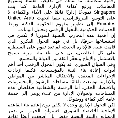
رقمية متكاملة، ما ساهم في تقليص الفساد وتسريع
المعاملات ورفع كفاءة الإدارة العامة. كما بنت
Singapore نموذجًا إداريًا قائمًا على الأداء والكفاءة لا
على التوسع البيروقراطي، بينما اتجهت United Arab
Emirates إلى تطوير مفهوم الحكومة الذكية وربط
الخدمات الحكومية بالتحول الرقمي وتحليل البيانات.
إن أهمية هذه التجارب بالنسبة لسوريا لا تكمن في
استنساخها حرفيًا، بل في فهم التحول الفكري الذي
قامت عليه. فالإدارة الحديثة لم تعد تقوم على السيطرة
على كل التفاصيل، بل على بناء بيئة مرنة تسمح
بالاستثمار والإنتاج وتحفّز الثقة بين الدولة والمجتمع.
وفي السياق السوري، قد يكون التحول الرقمي أحد أهم
أدوات إعادة بناء الثقة بالمؤسسات. فكلما ازدادت
الإجراءات المعقدة والاحتكاك المباشر بين المواطن
والإدارة، توسعت تلقائيًا مساحات الرشوة والمحسوبيات
والاقتصاد الخفي. أما الرقمنة والشفافية فتقلصان هذه
المساحات، وتحولان الإدارة من عبء يومي إلى خدمة
عامة أكثر كفاءة ووضوحًا.
لكن التحول الإداري وحده لا يكفي دون إعادة بناء القاعدة
الإنتاجية للاقتصاد السوري. فسنوات الحرب لم تدمر
المصانع والبنية التحتية فقط، بل أضعفت أيضًا ثقافة