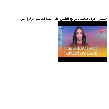
.. تعمير - اعرف تفاصيل برامج التأمين على العقارات ضد الزلازل من