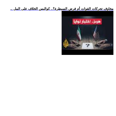
.. مخاوف تحركات القوات أم فرض السيطرة؟.. كواليس الخلاف على المل