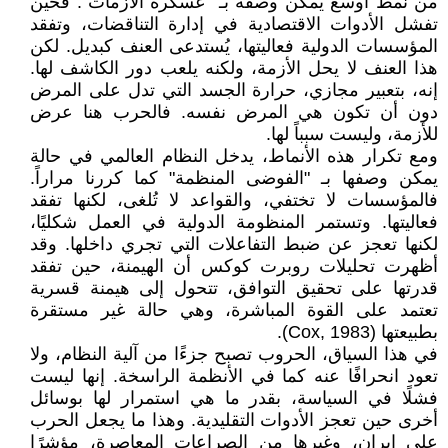
من نمط أوسع يمكن وصفه بـ "عسكرة الأزمات". فحين
تفشل الأدوات الاقتصادية في إدارة التناقضات، وتفقد
المؤسسات الدولية فعاليتها، يُستدعى العنف كبديل. لكن
هذا العنف لا يحل الأزمة، ولكنه يلعب دور الكاشف لها.
إنه، بتعبير مجازي، حرارة الجسد التي تدل على المرض
دون أن تكون هي المرض نفسه. فالحرب هنا عرض
للأزمة، وليست سبباً لها.
ومع تكرار هذه الأنماط، يدخل النظام العالمي في حالة
يمكن وصفها بـ "الفوضى المنظمة" كما كررنا مراراً.
فالمؤسسات لا تختفي، والقواعد لا تُلغى، لكنها تفقد
فعاليتها. وتستمر المنظومة الدولية في العمل شكليًا،
لكنها تعجز عن ضبط التفاعلات التي تجري داخلها. وقد
أظهرت تحليلات روبرت كوكس أن الهيمنة، حين تفقد
قدرتها على تحقيق التوافق، تتحول إلى هيمنة قسرية
تعتمد على القوة المباشرة، وهي حالة غير مستقرة
بطبيعتها (Cox, 1983).
في هذا السياق، الحروب تصبح جزءًا من آلية النظام، ولا
تعود انحرافًا عنه كما في الأنظمة الراسخة. إنها ليست
فشلًا في السياسة، بقدر ما هي استمرار لها بوسائل
أخرى حين تعجز الأدوات التقليدية. وهذا ما يجعل الحرب
على إيران، وغيرها من الصراعات المعاصرة، مؤشرًا