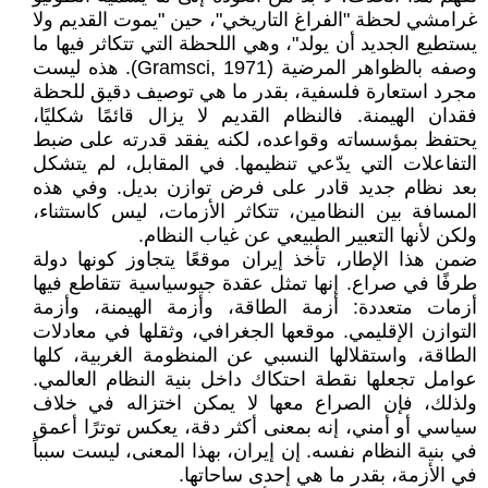
غرامشي لحظة "الفراغ التاريخي"، حين "يموت القديم ولا
يستطيع الجديد أن يولد"، وهي اللحظة التي تتكاثر فيها ما
وصفه بالظواهر المرضية (Gramsci, 1971). هذه ليست
مجرد استعارة فلسفية، بقدر ما هي توصيف دقيق للحظة
فقدان الهيمنة. فالنظام القديم لا يزال قائمًا شكليًا،
يحتفظ بمؤسساته وقواعده، لكنه يفقد قدرته على ضبط
التفاعلات التي يدّعي تنظيمها. في المقابل، لم يتشكل
بعد نظام جديد قادر على فرض توازن بديل. وفي هذه
المسافة بين النظامين، تتكاثر الأزمات، ليس كاستثناء،
ولكن لأنها التعبير الطبيعي عن غياب النظام.
ضمن هذا الإطار، تأخذ إيران موقعًا يتجاوز كونها دولة
طرفًا في صراع. إنها تمثل عقدة جيوسياسية تتقاطع فيها
أزمات متعددة: أزمة الطاقة، وأزمة الهيمنة، وأزمة
التوازن الإقليمي. موقعها الجغرافي، وثقلها في معادلات
الطاقة، واستقلالها النسبي عن المنظومة الغربية، كلها
عوامل تجعلها نقطة احتكاك داخل بنية النظام العالمي.
ولذلك، فإن الصراع معها لا يمكن اختزاله في خلاف
سياسي أو أمني، إنه بمعنى أكثر دقة، يعكس توترًا أعمق
في بنية النظام نفسه. إن إيران، بهذا المعنى، ليست سبباً
في الأزمة، بقدر ما هي إحدى ساحاتها.