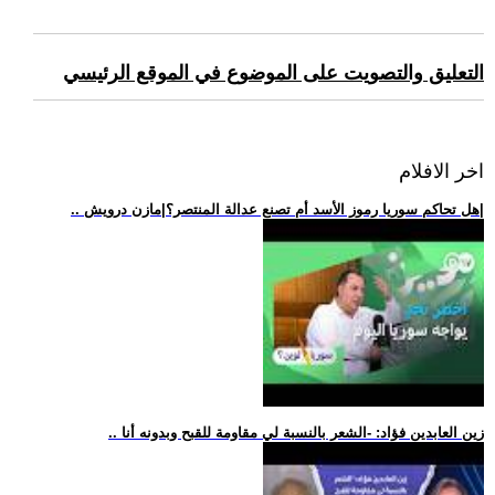
التعليق والتصويت على الموضوع في الموقع الرئيسي
اخر الافلام
.. هل تحاكم سوريا رموز الأسد أم تصنع عدالة المنتصر؟|مازن درويش|
.. زين العابدين فؤاد: -الشعر بالنسبة لي مقاومة للقبح وبدونه أنا