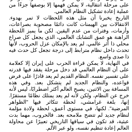
على مرحلة انتقالية، لا يمكن فهمها إلا بوصفها جزءًا من
عملية إعادة تشكيل النظام العالمي.
التاريخ يخبرنا أن مثل هذه اللحظات لا تمر بهدوء.
الانتقالات بين الهيمنات كانت دائمًا مصحوبة بصراعات،
وأزمات، وفترات من عدم اليقين. لكن ما يميز اللحظة
الراهنة هو عمق التشابك العالمي، الذي يجعل كل صراع
محلي ذا أثر عالمي. لم يعد بالإمكان عزل الحروب، لأنها
تحدث داخل نظام مترابط إلى درجة تجعل كل حدث فيه
ذا صدى واسع.
في النهاية، لا يمكن قراءة الحرب على إيران إلا كعلامة
على أن النظام العالمي قد دخل مرحلة يفقد فيها قدرته
على تفسير نفسه. النظام القديم لم يعد قادرًا على فرض
قواعده، والنظام الجديد لم يتشكل بعد. وفي هذه
المسافة بين الاثنين، يصبح العالم أكثر اضطرابًا، ليس لأنه
خرج عن النظام، ولكن لأنه لم يعد يمتلك نظامًا مستقرًا.
إنها، بلغة غرامشي، لحظة تتكاثر فيها "الظواهر
المرضية". لكنها، في مستوى أعمق، لحظة ولادة مؤلمة
لنظام جديد لم تتضح ملامحه بعد. فالحروب، مهما بدت
عبثية، قد تكون في سياقها التاريخي تعبيرًا عن محاولة
العالم إعادة تنظيم نفسه، ولو عبر الألم.