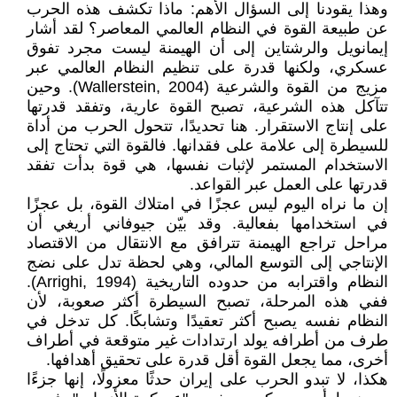
وهذا يقودنا إلى السؤال الأهم: ماذا تكشف هذه الحرب
عن طبيعة القوة في النظام العالمي المعاصر؟ لقد أشار
إيمانويل والرشتاين إلى أن الهيمنة ليست مجرد تفوق
عسكري، ولكنها قدرة على تنظيم النظام العالمي عبر
مزيج من القوة والشرعية (Wallerstein, 2004). وحين
تتآكل هذه الشرعية، تصبح القوة عارية، وتفقد قدرتها
على إنتاج الاستقرار. هنا تحديدًا، تتحول الحرب من أداة
للسيطرة إلى علامة على فقدانها. فالقوة التي تحتاج إلى
الاستخدام المستمر لإثبات نفسها، هي قوة بدأت تفقد
قدرتها على العمل عبر القواعد.
إن ما نراه اليوم ليس عجزًا في امتلاك القوة، بل عجزًا
في استخدامها بفعالية. وقد بيّن جيوفاني أريغي أن
مراحل تراجع الهيمنة تترافق مع الانتقال من الاقتصاد
الإنتاجي إلى التوسع المالي، وهي لحظة تدل على نضج
النظام واقترابه من حدوده التاريخية (Arrighi, 1994).
ففي هذه المرحلة، تصبح السيطرة أكثر صعوبة، لأن
النظام نفسه يصبح أكثر تعقيدًا وتشابكًا. كل تدخل في
طرف من أطرافه يولد ارتدادات غير متوقعة في أطراف
أخرى، مما يجعل القوة أقل قدرة على تحقيق أهدافها.
هكذا، لا تبدو الحرب على إيران حدثًا معزولًا، إنها جزءًا