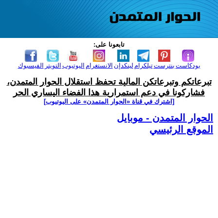
تابعونا على:
بودكاست
بنترست
تيلكرام
لينكدإن
الانستغرام
اليوتيوب
التويتر
الفيسبوك
تبرعاتكم وتبرعاتكن المالية تحفظ استقلال الحوار المتمدن،
فشاركونا في دعم استمرارية هذا الفضاء اليساري الحر
[اشترك في قناة ‫«الحوار المتمدن» على اليوتيوب]
الحوار المتمدن - موبايل
الموقع الرئيسي