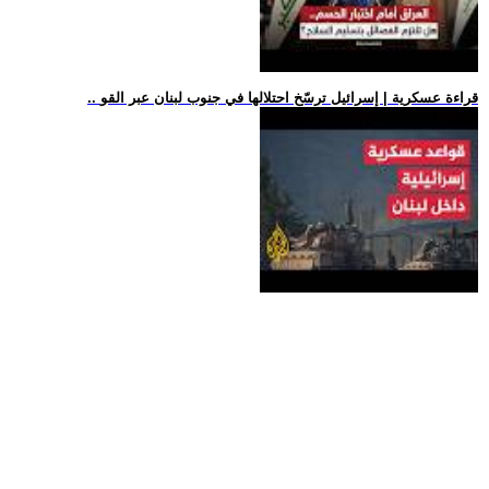
.. قراءة عسكرية | إسرائيل ترسّخ احتلالها في جنوب لبنان عبر القو