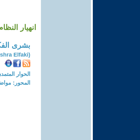
انهيار النظا
بشرى الف
(Bushra Elfaki)
الحوار المتمدن-العدد: 8689 - 26
المحور: مواض