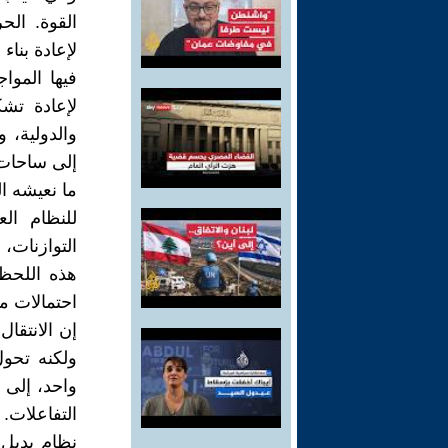
القوة. الح
لإعادة بناء
فيها الموا
لإعادة تشك
والدولية، 
إلى ساحات ا
ما نعيشه ال
للنظام ال
التوازنات، 
هذه اللحظ
احتمالات مت
إن الانتقال
ولكنه تحول
واحد، إلى ع
التفاعلات.
نظام بديل 