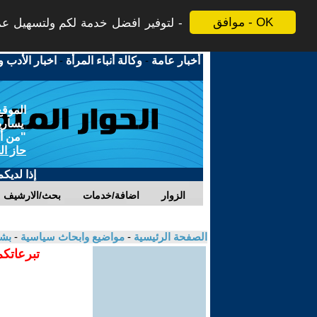
موافق - OK
لتوفير افضل خدمة لكم ولتسهيل عملي
أخبار عامة
-
وكالة أنباء المرأة
-
اخبار الأدب و
الموقع
يسارية
"من أج
حاز ال
إذا لديك
الزوار
اضافة/خدمات
بحث/الارشيف
الصفحة الرئيسية
-
مواضيع وابحاث سياسية
-
بش
تبرعاتكم