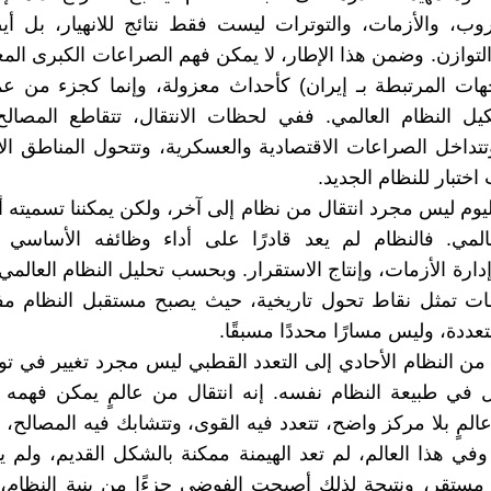
روب، والأزمات، والتوترات ليست فقط نتائج للانهيار، بل أي
 التوازن. وضمن هذا الإطار، لا يمكن فهم الصراعات الكبرى المع
جهات المرتبطة بـ إيران) كأحداث معزولة، وإنما كجزء من ع
يل النظام العالمي. ففي لحظات الانتقال، تتقاطع المصالح 
وتتداخل الصراعات الاقتصادية والعسكرية، وتتحول المناطق الا
ختبار للنظام الجديد.
يوم ليس مجرد انتقال من نظام إلى آخر، ولكن يمكننا تسميته أز
عالمي. فالنظام لم يعد قادرًا على أداء وظائفه الأساس
إدارة الأزمات، وإنتاج الاستقرار. وبحسب تحليل النظام العالمي
ات تمثل نقاط تحول تاريخية، حيث يصبح مستقبل النظام مفت
عددة، وليس مسارًا محددًا مسبقًا.
 من النظام الأحادي إلى التعدد القطبي ليس مجرد تغيير في توز
 في طبيعة النظام نفسه. إنه انتقال من عالمٍ يمكن فهمه 
المٍ بلا مركز واضح، تتعدد فيه القوى، وتتشابك فيه المصالح، و
 وفي هذا العالم، لم تعد الهيمنة ممكنة بالشكل القديم، ولم 
مستقر، ونتيجة لذلك أصبحت الفوضى جزءًا من بنية النظام، لا