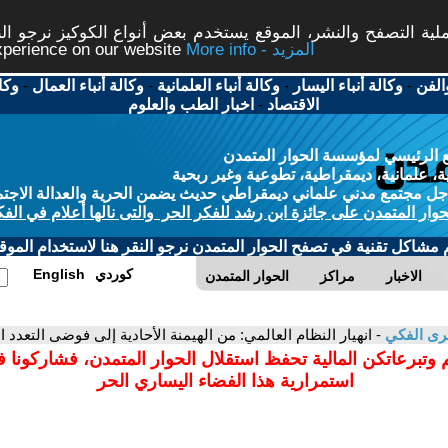
ة التصفح والنشر، الموقع يستخدم بعض أنواع الكوكيز نرجو النق
More info - المزيد
experience on our website
الفن
-
وكالة أنباء اليسار
-
وكالة أنباء العلمانية
-
وكالة أنباء العمال
-
وكا
الاقتصاد
-
اخبار الطب والعلوم
 الرئيسي لمؤسسة الحوار المتمدن
، علمانية، ديمقراطية، تطوعية وغير ربحية
ل مجتمع مدني علماني ديمقراطي حديث يضمن الحرية والعدالة الاجتم
حوار المتمدن على جائزة ابن رشد للفكر الحر والتى نالها أعلام في الفك
م مشاكل تقنية في تصفح الحوار المتمدن نرجو النقر هنا لاستخدام الموقع
كوردي
English
الاخبار
مراكز
الحوار المتمدن
رى الفكي
- انهيار النظام العالمي: من الهيمنة الأحادية إلى فوضى التعدد ا
 وتبرعاتكن المالية تحفظ استقلال الحوار المتمدن، فشاركونا 
استمرارية هذا الفضاء اليساري الحر