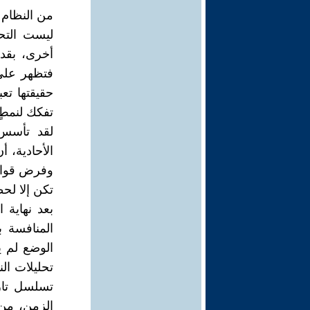
من النظام ا
ليست التحو
أخرى، بقدر
فتظهر على
حقيقتها تع
تفكك لنمطٍ
لقد تأسس 
الأحادية، 
وفرض قواعد
تكن إلا لح
بعد نهاية 
المنافسة 
الوضع لم يك
تحليلات ال
تسلسل تار
الزمن، من 