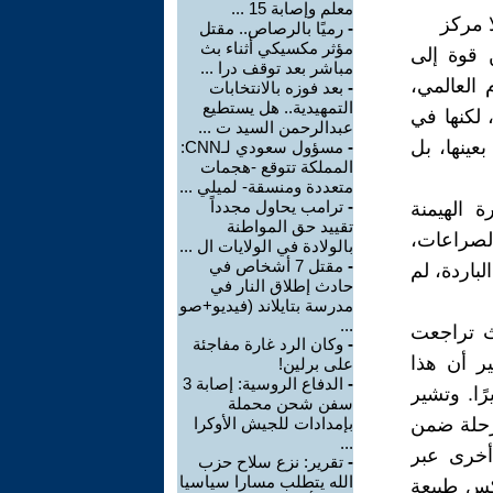
معلم وإصابة 15 ...
ا مركز
-
رميًا بالرصاص.. مقتل
مؤثر مكسيكي أثناء بث
 قوة إلى
مباشر بعد توقف درا ...
 العالمي،
-
بعد فوزه بالانتخابات
التمهيدية.. هل يستطيع
لكنها في
عبدالرحمن السيد ت ...
عينها، بل
-
مسؤول سعودي لـCNN:
المملكة تتوقع -هجمات
متعددة ومنسقة- لميلي ...
-
ترامب يحاول مجدداً
 الهيمنة
تقييد حق المواطنة
الصراعات،
بالولادة في الولايات ال ...
-
مقتل 7 أشخاص في
باردة، لم
حادث إطلاق النار في
مدرسة بتايلاند (فيديو+صو
...
ث تراجعت
-
وكان الرد غارة مفاجئة
ر أن هذا
على برلين!
-
الدفاع الروسية: إصابة 3
رًا. وتشير
سفن شحن محملة
مرحلة ضمن
بإمدادات للجيش الأوكرا
...
أخرى عبر
-
تقرير: نزع سلاح حزب
الله يتطلب مسارا سياسيا
عكس طبيعة