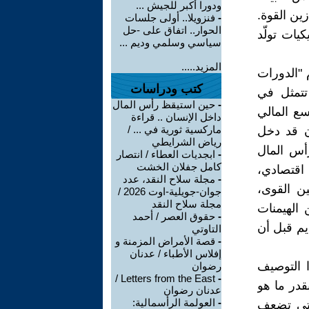
ودورا أكبر للجيش ...
ين القوة.
-
فنزويلا.. أولى جلسات
الحوار.. اتفاق على -حل
كيات تولّد
سياسي وسلمي وديم ...
المزيد.....
 "الدورات
كتب ودراسات
 تتمثل في
-
حين استيقظ رأس المال
سع المالي
داخل الإنسان .. قراءة
ماركسية ثورية في ... /
ون قد دخل
رياض الشرايطي
رأس المال
-
ابجديات العطاء / انتصار
كامل جفلان الخشت
اقتصادي،
-
مجلة سلاح النقد، عدد
ين القوى،
جوان-جويلية-اوت 2026 /
مجلة سلاح النقد
 الهيمنات
-
حقوق العصر / أحمد
يم قبل أن
التاوتي
-
قصة الأمراض المزمنة و
إفلاس الأطباء / عدنان
ا التوصيف
رضوان
Letters from the East /
-
قدر ما هو
عدنان رضوان
-
العولمة الرأسمالية:
التي تضعف