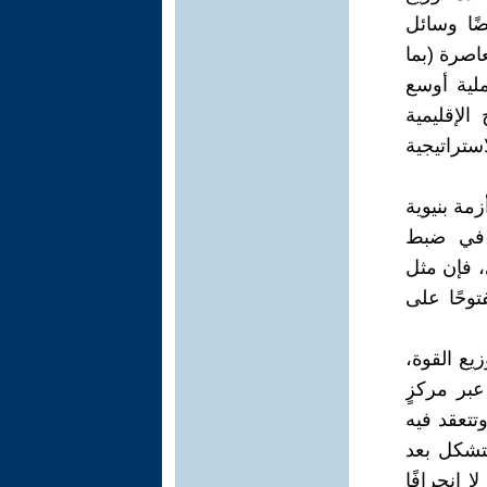
ضًا وسائل
اصرة (بما
ملية أوسع
الإقليمية
ستراتيجية
مة بنيوية
ي في ضبط
، فإن مثل
وحًا على
يع القوة،
عبر مركزٍ
تتعقد فيه
يتشكل بعد
 انحرافًا