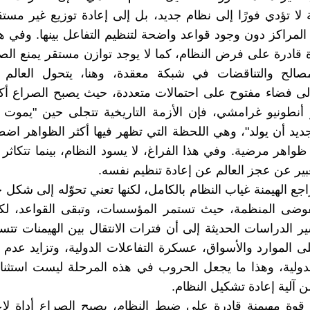
ة لا تؤدي فورًا إلى نظام جديد، بل إلى إعادة توزيع غير مستق
المراكز دون وجود قواعد واضحة لتنظيم التفاعل بينها. وفي هذ
ة قادرة على فرض النظام، كما لا يوجد توازن مستقر يمنع الصر
مصالح والتناقضات في شبكة معقدة، وهنا، يتحول العالم
ى فضاء مفتوح على احتمالات متعددة، حيث يصبح الصراع أكثر 
أنطونيو غرامشي، فإن الأزمة التاريخية تتجلى حين "يموت ا
ديد أن يولد"، وهي اللحظة التي تظهر فيها أكثر الظواهر اضطر
ظواهر مرضية. وفي هذا الفراغ، لا يسود النظام، بينما تتكاثر
بير عن عجز العالم عن إعادة تنظيم نفسه.
اجع الهيمنة غياب النظام بالكامل، لكنها تعني تحوّله إلى شكل 
فوضى المنظمة، حيث تستمر المؤسسات، وتبقى القواعد، لكن 
ير الدراسات الحديثة إلى أن فترات الانتقال بين الهيمنات تتس
ى الموارد والأسواق، عسكرة التفاعلات الدولية، وتزايد عدم 
لدولية، وهذا ما يجعل الحروب في هذه المرحلة ليست استثناءً
 آلية إعادة تشكيل النظام.
وة مهيمنة قادرة على ضبط النظام، يصبح الصراع أداة لإعا