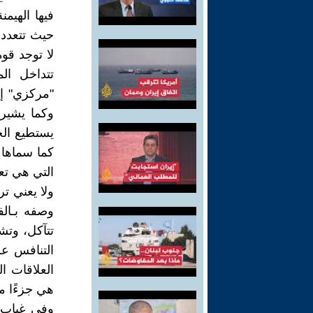
فيها الهيمن
حيث تتعدد 
لا توجد قو
تتداخل ال
"مركزي" إل
وكما يشير 
يستطيع الج
كما سماها 
التي هي تع
ولا يعني تر
وصفه بـال
تتآكل، وتش
التنافس عل
العلاقات ا
هي جزءًا من
وفي غياب ق