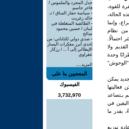
جدل المجرد والملموس /
رة للقوة،
فاخر جاسم
-
سياسة حفار الساق / د.
ه الحالة،
خالد زغريت
اع، وإنما
-
الطائفية المتغلغلة في
لبنان / حسين محمود
 من نظام
صالح
احتمالًا.
-
صدى دولي لكتاباتي: من
إحدى أبرز مفكرات اليسار
لقديم ولا
الإيطالي إلى أ ... / رزكار
ابًا وحدة
عقراوي
 "الوحوش"
المزيد.....
المعجبين بنا على
جديد يمكن
الفيسبوك
فعاليتها
م بـتصاعد
3,732,970
اليقين في
، بقدر ما
دة توزيع