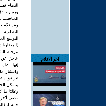
النظام نفسه
وبعبارة أدق
المنافسة ب
وقد قدّم ج
النظامية ل
التوسع الم
(المضاربات
مرحلة الشي
عاجزًا عن 
اخر الافلام
إنها إشارة
وانتشار ما
تترافق دائ
يتشكل الجد
وغالبًا ما 
يخفي أكثر 
حالة انتقا