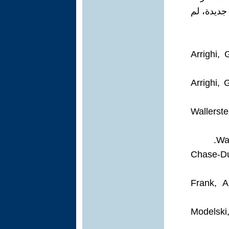
جديدة، لم
Arrighi,
• Arrighi
• Wallers
• Chase-
• Frank,
• Models