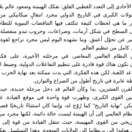
لأحادي إلى التعدد القطبي القلق: تفكك الهيمنة وصعود عالم بل
لات الكبرى في التاريخ الدولي مجرد انتقالٍ ميكانيكي من
 ما هي لحظات كثيفة تتكثف فيها التناقضات البنيوية للنظام
 السطح في شكل أزمات، وصراعات، وحروب تبدو منفصلة، 
بير عن تحوّل أعمق. وما نشهده اليوم ليس مجرد تراجع لقوة ب
 كامل من تنظيم العالم.
النظام العالمي المعاصر، في مرحلته الأخيرة، على فكرة
أن تكون هناك قوة قادرة على تنظيم التفاعلات الدولية، وضبط 
 اللعبة. لكن هذه الفكرة، التي بدت ممكنة بعد نهاية الحرب ال
ظة عابرة في تاريخ أطول من الصراع والتوازن.
القرن العشرين، بدا وكأن العالم قد دخل مرحلة جديدة، حي
بين القوى الكبرى، وظهرت قوة واحدة في موقع القيادة. غي
ن "نهاية التاريخ" كما رُوّج له، وإنما كان استثناءً تاريخيًا قصي
نظام العالمي إلى أن الهيمنة ليست حالة دائمة، لكنها مجرد 
يخي من القوى المهيمنة، حيث تنتقل القيادة من قوة إلى 
هولندا إلى بريطانيا إلى الولايات المتحدة. وهذا التسلسل ي