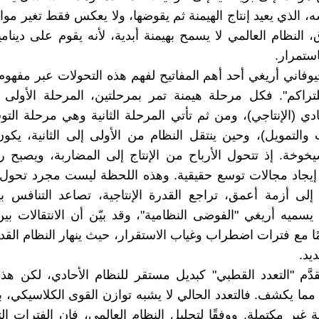
، الذي يعيد إنتاج الهيمنة ثم يقوضها، ولا يعكس فقط تغير مواز
، النظام العالمي لا يسمح بهيمنة أبدية، لأنه يقوم على دينامي
استمرار.
يوفاني أريغي أحد أهم المفاتيح لفهم هذه التحولات عبر مفهوم
لتراكم". فكل مرحلة هيمنة تمر بمرحلتين، المرحلة الأولى
ادي (الإنتاجي)، ومن ثم تأتي المرحلة الثانية وهي مرحلة التو
 والتمويل)، وحين ينتقل النظام من الأولى إلى الثانية، يك
خوخة. إذ تتحول الأرباح من الإنتاج إلى المضاربة، ويصبح 
إيجاد مجالات توسع حقيقية. وهذه اللحظة ليست مجرد تحول 
 إلى أزمة أعمق، تراجع القدرة الإنتاجية، تصاعد التنافس ب
 يسميه أريغي "الفوضى النظامية"، وقد بيّن أن الانتقالات بين
مًا مع فترات اضطراب وغياب الاستقرار، حيث ينهار النظام القد
يد.
يُقدَّم "التعدد القطبي" كبديل مستقر للنظام الأحادي، لكن هذ
مما يكشف. فالتعدد الحالي لا يشبه توازن القوى الكلاسيكي، ب
لية غير مكتملة. ووفقًا لتحليل النظام العالمي، فإن الفترات 