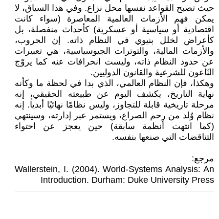
حيث تصبح القواعد نفسها محل نزاع. وفي هذا السياق، لا
يمكن فهم الأزمات العالمية المعاصرة (سواء كانت
اقتصادية أو سياسية أو عسكرية) كأحداث منفصلة، بل
كأعراض لخلل بنيوي في النظام ذاته. إن الحروب،
والأزمات المالية، والتوترات الجيوسياسية، هي تعبيرات
عن حدود النظام ذاته، وليست انحرافات عنه كما يروّج
النّاعون للشرعية والقانون الدوليين.
وهكذا، فإن النظام العالمي، الذي بدا في لحظة ما وكأنه
نهاية التاريخ، يكشف اليوم عن طبيعته الحقيقي، إنه
مرحلة تاريخية قابلة للتجاوز، وليس نظامًا نهائيًا أبدياً. إنه
نظام وُلد من رحم الصراع، ويستمر عبر إدارته، وسينتهي
(كما انتهت أنظمة سابقة) حين يعجز عن احتواء
التناقضات التي صنعها بنفسه.
مرجع:
Wallerstein, I. (2004). World-Systems Analysis: An
Introduction. Durham: Duke University Press