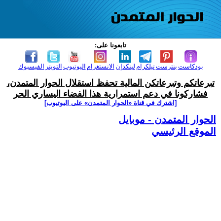
تابعونا على:
بودكاست
بنترست
تيلكرام
لينكدإن
الانستغرام
اليوتيوب
التويتر
الفيسبوك
تبرعاتكم وتبرعاتكن المالية تحفظ استقلال الحوار المتمدن،
فشاركونا في دعم استمرارية هذا الفضاء اليساري الحر
[اشترك في قناة ‫«الحوار المتمدن» على اليوتيوب]
الحوار المتمدن - موبايل
الموقع الرئيسي