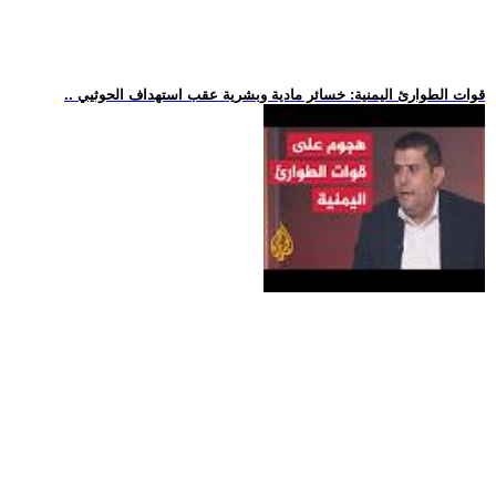
.. قوات الطوارئ اليمنية: خسائر مادية وبشرية عقب استهداف الحوثيي