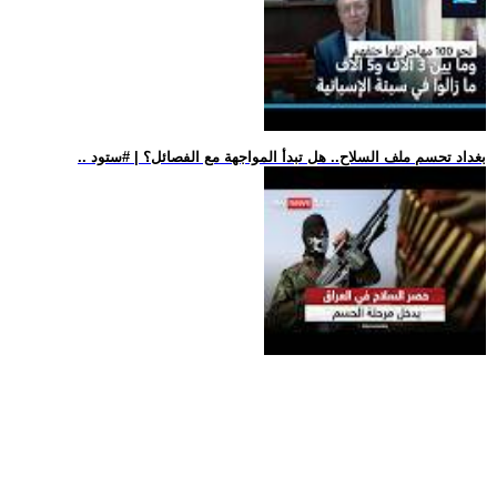
.. بغداد تحسم ملف السلاح.. هل تبدأ المواجهة مع الفصائل؟ | #ستود