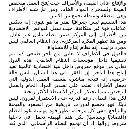
والإنتاج عالي القيمة، والأطراف حيث يُنتج العمل منخفض
القيمة وتُستخرج المواد الخام، ومن ثمّ شبه الأطراف
وهي منطقة وسيطة تجمع بين الاثنين.
هذا التقسيم ليس جغرافيًا بقدر ما هو بنيوي؛ إنه يعكس
علاقات قوة غير متكافئة، حيث تنتقل الفوائض الاقتصادية
من الأطراف إلى المركز ضمن نظام تبادل غير عادل.
ومن هنا تظهر الفكرة المركزية، بأن النظام العالمي ليس
مجرد ترتيب، إنه نظام إنتاج للامساواة.
فالدول في الأطراف لا تعاني من تأخر طبيعي كما يتم
تصنيفها داخل مؤسسات النظام العالمي، هذه الدول
تعاني من موقع مفروض داخل بنية اقتصادية عالمية تعيد
إنتاج هذا التأخر. إن الفقر، في هذا السياق، ليس حالة
عرضية، إنه نتيجة مباشرة لقسمة العمل الدولية التي
تجعل الأطراف تعتمد على تصدير المواد الخام والعمل
الرخيص، بينما يحتكر المركز الأنشطة الأكثر ربحية.
لكن هذا النظام، رغم قدرته على الاستمرار لقرون، ليس
ثابتًا. فهو يخضع لدورات تاريخية من الصعود والهيمنة
والتراجع. ففي كل مرحلة، تظهر قوة مهيمنة تقود النظام
(اقتصاديًا وسياسيًا) لكن هذه الهيمنة تحمل في داخلها
شروط زوالها. إذ أن توسع النظام الرأسمالي، الذي يُعد