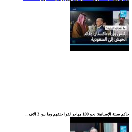
.. حاكم سبتة الإسبانية: نحو 100 مهاجر لقوا حتفهم وما بين 3 آلاف