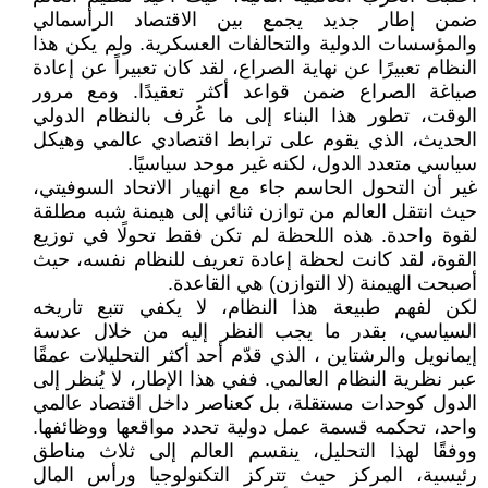
ضمن إطار جديد يجمع بين الاقتصاد الرأسمالي
والمؤسسات الدولية والتحالفات العسكرية. ولم يكن هذا
النظام تعبيرًا عن نهاية الصراع، لقد كان تعبيراً عن إعادة
صياغة الصراع ضمن قواعد أكثر تعقيدًا. ومع مرور
الوقت، تطور هذا البناء إلى ما عُرف بالنظام الدولي
الحديث، الذي يقوم على ترابط اقتصادي عالمي وهيكل
سياسي متعدد الدول، لكنه غير موحد سياسيًا.
غير أن التحول الحاسم جاء مع انهيار الاتحاد السوفيتي،
حيث انتقل العالم من توازن ثنائي إلى هيمنة شبه مطلقة
لقوة واحدة. هذه اللحظة لم تكن فقط تحولًا في توزيع
القوة، لقد كانت لحظة إعادة تعريف للنظام نفسه، حيث
أصبحت الهيمنة (لا التوازن) هي القاعدة.
لكن لفهم طبيعة هذا النظام، لا يكفي تتبع تاريخه
السياسي، بقدر ما يجب النظر إليه من خلال عدسة
إيمانويل والرشتاين ، الذي قدّم أحد أكثر التحليلات عمقًا
عبر نظرية النظام العالمي. ففي هذا الإطار، لا يُنظر إلى
الدول كوحدات مستقلة، بل كعناصر داخل اقتصاد عالمي
واحد، تحكمه قسمة عمل دولية تحدد مواقعها ووظائفها.
ووفقًا لهذا التحليل، ينقسم العالم إلى ثلاث مناطق
رئيسية، المركز حيث تتركز التكنولوجيا ورأس المال