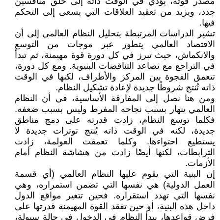
مصدر قوته، يؤدي في الوقت ذاته إلى خلق منافسين
جدد، ويزيد من تعقيد العلاقات التي يسعى إلى التحكم
فيها.
تشير الدراسات المرتبطة بتحليل النظام العالمي إلى أن
الاقتصاد العالمي يتطور عبر موجات من التوسع
والانكماش، حيث تبرز في كل دورة قوة مهيمنة، ثم تبدأ
في التراجع مع تصاعد التناقضات البنيوية. ومع كل دورة،
تتعمق الفجوة بين المركز والأطراف، لكنها في الوقت
ذاته تُنتج شروطًا جديدة لإعادة تشكيل النظام.
ومن هنا نصل إلى المفارقة الأساسية، في أن النظام
العالمي ينهار بسبب نجاحه المفرط وليس بسبب ضعفه.
فكلما توسع النظام، زادت قدرته على دمج مناطق
جديدة، لكنه في الوقت ذاته يُنتج توترات جديدة لا
يستطيع احتواءها. وكلما تعمقت العولمة، زادت
الترابطات، لكنها أيضًا زادت من هشاشة النظام أمام
الأزمات.
إن البنية التي يقوم عليها النظام العالمي (أي قسمة
العمل الدولية) هي نفسها التي تضمن استمراره، وهي
نفسها التي تهدد استقراره. فحين تتغير مواقع الدول
داخل هذه البنية، أو حين تفقد القوة المهيمنة قدرتها على
فرض قواعدها، يبدأ النظام في الدخول في حالة سيولة،