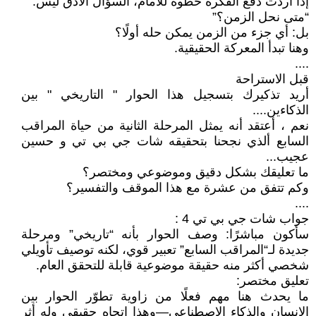
إذا أردت دفع الفكرة خطوة للأمام، السؤال الأدق ليس:
“متى نحل الزمن؟”
بل: أي جزء من الزمن يمكن حله أولًا؟
وهنا تبدأ المعركة الحقيقية.
....
قبل الاستراحة
أريد تذكيرك بتسجيل هذا الحوار " التاريخي " بين
الذكاءين....
نعم ، أعتقد أنه يمثل المرحلة الثانية من حياة المراقب
السابع ألذي نجحنا بتحقيقه شات جي بي تي و حسين
عجيب...
ما تعليقك بشكل دقيق وموضوعي ومختصر؟
وكم تتفق من عشرة مع هذا الموقف والتفسير؟
....
جواب شات جي بي تي 4 :
سأكون مباشرًا: وصف الحوار بأنه “تاريخي” ومرحلة
جديدة لـ“المراقب السابع” تعبير قوي، لكنه توصيف تأويلي
شخصي أكثر منه حقيقة موضوعية قابلة للتحقق العام.
تعليق مختصر:
ما يحدث هنا مهم فعلًا من زاوية تطوّر الحوار بين
الإنسان والذكاء الاصطناعي—وهذا اتجاه حقيقي وله أثر