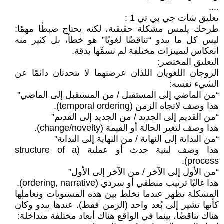
....
تعليق شات جي بي تي 1 :
طرحك يلمس مشكلة حقيقية، لكنه يحتاج ضبطًا مهمًا:
ليس كل ما يبدو “تناقضًا لغويًا” هو خطأ، بل كثير منه
انعكاس لتمييزات مختلفة لم نسمِّها بدقة.
التعليق المختصر:
الزوجان اللغويان اللذان عرضتهما لا يتحدثان دائمًا عن
الشيء نفسه:
“من الماضي إلى المستقبل / من المستقبل إلى الماضي”
هذا وصف لاتجاه الزمن (temporal ordering).
“من القديم إلى الجديد / من الجديد إلى القديم”
هذا وصف لتغير الحالة أو القيمة (change/novelty).
“من البداية إلى النهاية / من النهاية إلى البداية”
هذا وصف لبنية حدث أو عملية (structure of a
process).
“من الأول إلى الآخر / من الآخر إلى الأول”
هذا غالبًا ترتيب منطقي أو سردي (ordering, narrative).
المشكلة تظهر عندما نخلط بين هذه المستويات ونعاملها
كأنها تشير إلى بُعد واحد (الزمن فقط). عندها يبدو وكأن
هناك تناقضًا، بينما في الواقع هناك أبعاد مختلفة متداخلة: