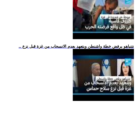
.. نتنياهو يرفض خطة واشنطن ويتعهد بعدم الانسحاب من غزة قبل نزع