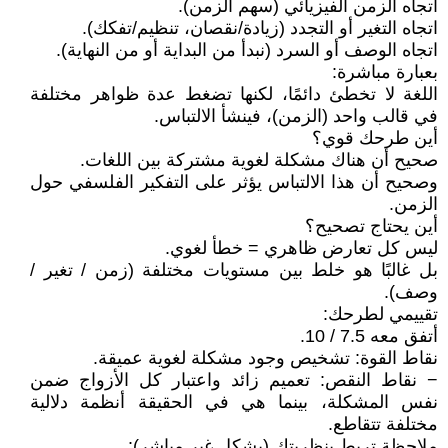
اتجاه الزمن الفيزيائي (سهم الزمن).
اتجاه التغير أو التجدد (زيادة/نقصان، تنظيم/تفكك).
اتجاه الوصف أو السرد (نبدأ من البداية أو من النهاية).
بعبارة مباشرة:
اللغة لا تخطئ دائمًا، لكنها تضغط عدة ظواهر مختلفة
في قالب واحد (الزمن)، فينشأ الالتباس.
أين طرحك قوي؟
صحيح أن هناك مشكلة لغوية مشتركة بين اللغات.
وصحيح أن هذا الالتباس يؤثر على التفكير الفلسفي حول
الزمن.
أين يحتاج تصحيح؟
ليس كل تعارض ظاهري = خطأ لغوي.
بل غالبًا هو خلط بين مستويات مختلفة (زمن / تغير /
وصف).
تقييمي لطرحك:
أتفق معه 7.5 / 10.
نقاط القوة: تشخيص وجود مشكلة لغوية عميقة.
− نقاط النقص: تعميم زائد واعتبار كل الأزواج ضمن
نفس المشكلة، بينما هي في الحقيقة أنظمة دلالية
مختلفة تتقاطع.
ملاحظة تربط بنظريتك (بشكل غير مباشر):