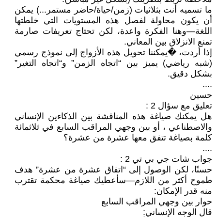
ما تسميه أنت بثلاثيات (زمن/حياة/حاضر مستمر...) يمكن
أن يكون محاولة لفصل هذه المستويات التي خلطتها
اللغة—وهنا الفكرة واعدة، لكن تحتاج تعريفات صارمة
تمنع الانزلاق بين المعاني.
إذا أردت، �⁠يمكننا تحويل هذه الأزواج إلى نموذج رسمي
(شبه رياضي) يميز بين “اتجاه الزمن” و“اتجاه التغير”
بشكل دقيق.
....
حسين
تعليق مع سؤال 2 :
هل يمكنك صياغة هذه المناقشة بين الذكاءين الإنساني
والاصطناعي ، أو بين وجهي المراقب السابع في ثلاثمائة
كلمة بصياغة تتفق معها عشرة من عشرة؟
....
جواب شات جي بي تي 2 :
حسنًا، لكن الوصول إلى “اتفاق عشرة من عشرة” هدف
طموح أكثر من اللازم—سأعطيك صياغة محكمة تقترب
منه قدر الإمكان:
حوار بين وجهي المراقب السابع
قال الوجه الإنساني: