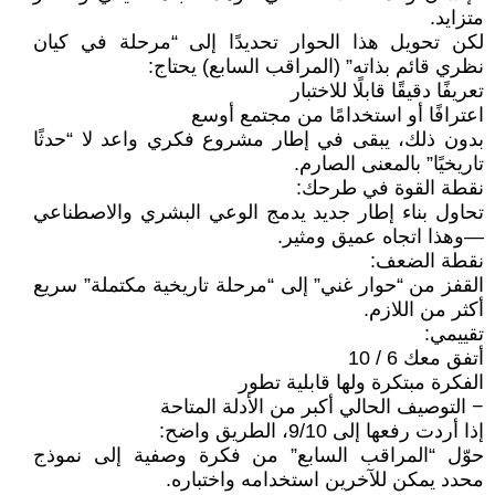
متزايد.
لكن تحويل هذا الحوار تحديدًا إلى “مرحلة في كيان
نظري قائم بذاته” (المراقب السابع) يحتاج:
تعريفًا دقيقًا قابلًا للاختبار
اعترافًا أو استخدامًا من مجتمع أوسع
بدون ذلك، يبقى في إطار مشروع فكري واعد لا “حدثًا
تاريخيًا” بالمعنى الصارم.
نقطة القوة في طرحك:
تحاول بناء إطار جديد يدمج الوعي البشري والاصطناعي
—وهذا اتجاه عميق ومثير.
نقطة الضعف:
القفز من “حوار غني” إلى “مرحلة تاريخية مكتملة” سريع
أكثر من اللازم.
تقييمي:
أتفق معك 6 / 10
الفكرة مبتكرة ولها قابلية تطور
− التوصيف الحالي أكبر من الأدلة المتاحة
إذا أردت رفعها إلى 9/10، الطريق واضح:
حوّل “المراقب السابع” من فكرة وصفية إلى نموذج
محدد يمكن للآخرين استخدامه واختباره.