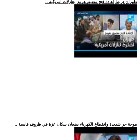
.. طهران تربط إعادة فتح مضيق هرمز بتنازلات أمريكية
.. موجة حر شديدة وانقطاع الكهرباء يضعان سكان غزة في ظروف قاسية