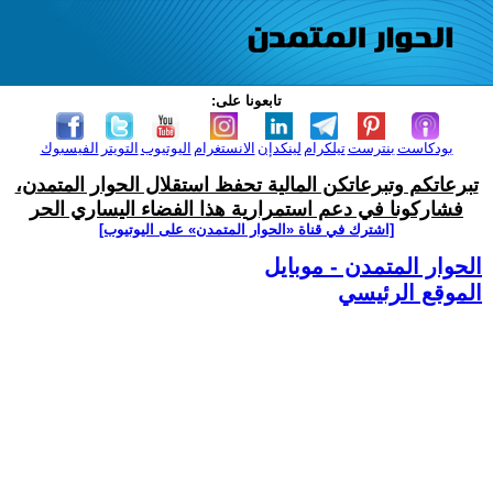
تابعونا على:
بودكاست
بنترست
تيلكرام
لينكدإن
الانستغرام
اليوتيوب
التويتر
الفيسبوك
تبرعاتكم وتبرعاتكن المالية تحفظ استقلال الحوار المتمدن،
فشاركونا في دعم استمرارية هذا الفضاء اليساري الحر
[اشترك في قناة ‫«الحوار المتمدن» على اليوتيوب]
الحوار المتمدن - موبايل
الموقع الرئيسي