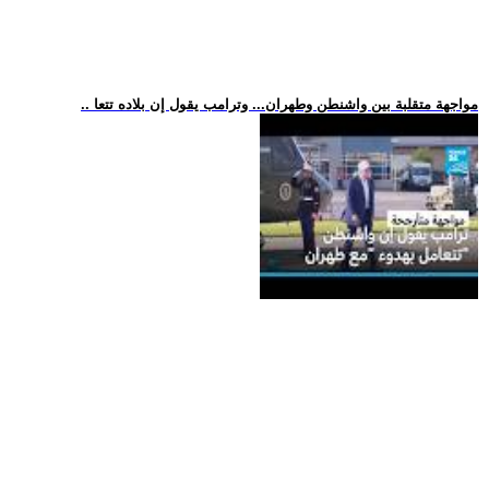
.. مواجهة متقلبة بين واشنطن وطهران... وترامب يقول إن بلاده تتعا