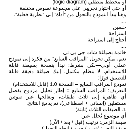
أو مخطط منطقي (logic diagram)
أو حتى اختبار تجريبي على مجموعة نصوص مختلفة
وهنا يبدأ النموذج بالتحول من “أداة” إلى “نظرية فعلية”.
....
حسين
استراحة
أحتاج إلى استراحة
....
خاتمة بصياغة شات جي بي تي
نعم، يمكن تحويل “المراقب السابع” من فكرة إلى نموذج
عملي أولي—لكن بشرط: نبدأ بنسخة بسيطة قابلة
للاستخدام، لا بنظام مكتمل. إليك صياغة دقيقة قابلة
للتطبيق فورًا:
نموذج المراقب السابع – النسخة 1.0 (قابل للاستخدام)
التعريف: المراقب السابع = إطار تحليل مزدوج يفصل
أي ظاهرة إلى ثلاث طبقات، ويعالجها عبر صوتين
مستقلين (إنساني + اصطناعي)، ثم يدمج النتائج.
1. الطبقات الثلاث (ثابتة)
أي موضوع يُحلل عبر:
طبقة الزمن: ترتيب (قبل / بعد / الآن)
طبقة التغير: (قديم / جديد / اتجاه التحول)