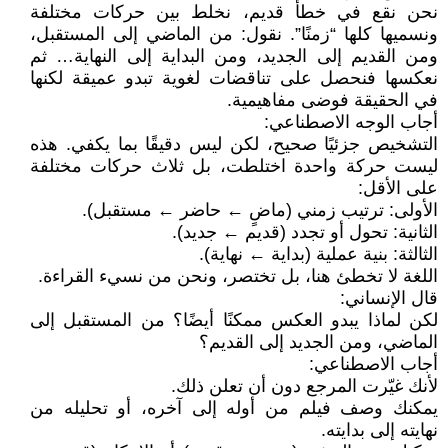
نحن نقع في خطأ قديم، نخلط بين حركات مختلفة
ونسميها كلها “زمنًا”. نقول: من الماضي إلى المستقبل،
ومن القديم إلى الجديد، ومن البداية إلى النهاية… ثم
نعكسها فنحصل على تناقضات لغوية تبدو عميقة لكنها
في الحقيقة فوضى مفاهيمية.
أجاب الوجه الاصطناعي:
التشخيص جزئيًا صحيح، لكن ليس دقيقًا بما يكفي. هذه
ليست حركة واحدة اختلطت، بل ثلاث حركات مختلفة
على الأقل:
الأولى: ترتيب زمني (ماضٍ ← حاضر ← مستقبل).
الثانية: تحول أو تجدد (قديم ← جديد).
الثالثة: بنية عملية (بداية ← نهاية).
اللغة لا تخطئ هنا، بل تختصر، ونحن من نسيء القراءة.
قال الإنساني:
لكن لماذا يبدو العكس ممكنًا أيضًا؟ من المستقبل إلى
الماضي، ومن الجديد إلى القديم؟
أجاب الاصطناعي:
لأنك غيّرت المرجع دون أن تعلن ذلك.
يمكنك وصف فيلم من أوله إلى آخره، أو تحليله من
نهايته إلى بدايته.