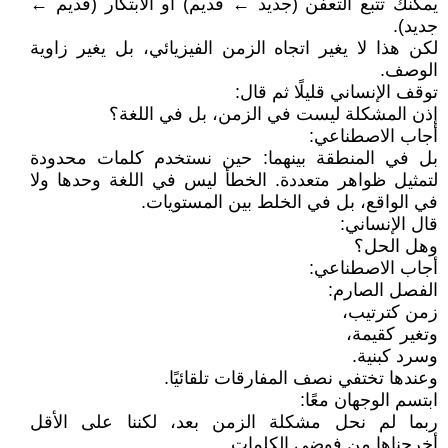
يمكنك تتبع التعفن (جديد ← قديم) أو الابتكار (قديم ←
جديد).
لكن هذا لا يغير اتجاه الزمن الفيزيائي، بل يغير زاوية
الوصف.
توقف الإنساني قليلًا ثم قال:
إذن المشكلة ليست في الزمن، بل في اللغة؟
أجاب الاصطناعي:
بل في المنطقة بينهما: حين نستخدم كلمات محدودة
لتمثيل ظواهر متعددة. الخطأ ليس في اللغة وحدها ولا
في الواقع، بل في الخلط بين المستويات.
قال الإنساني:
وهل الحل؟
أجاب الاصطناعي:
الفصل الصارم:
زمن كترتيب،
وتغير كقيمة،
وسرد كبنية.
وعندها تختفي نصف المفارقات تلقائيًا.
ابتسم الوجهان معًا:
ربما لم نحل مشكلة الزمن بعد، لكننا على الأقل
أخرجناها من فوضى الكلمات.