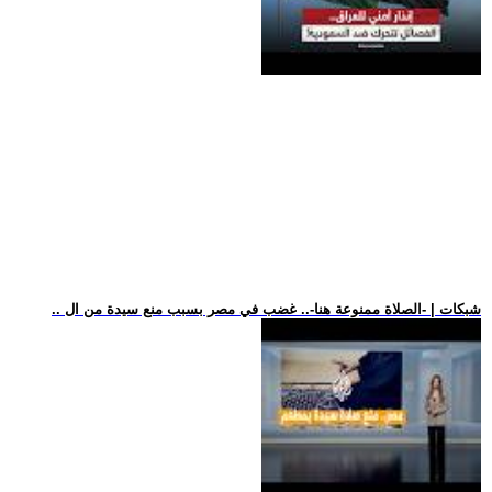
.. شبكات | -الصلاة ممنوعة هنا-.. غضب في مصر بسبب منع سيدة من ال