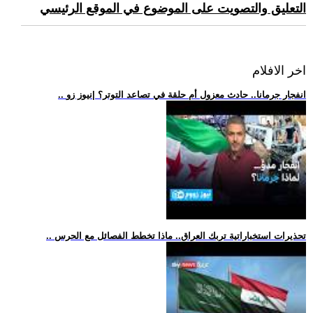
التعليق والتصويت على الموضوع في الموقع الرئيسي
اخر الافلام
.. انفجار جرمانا.. حادث معزول أم حلقة في تصاعد التوتر؟ |نيوز زو
.. تحذيرات استخباراتية تربك العراق.. ماذا تخطط الفصائل مع الحرس