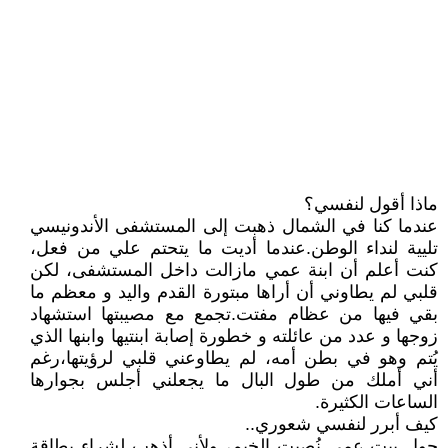
ماذا أقول لنفسي؟
عندما كنا في الشمال ذهبت إلى المستشفى الأندونيسي
تليية لنداء الوطن.عندما أديت ما يتحتم علي من فعل،
كنت أعلم أن ابنة عمي مازالت داخل المستشفى، لكن
قلبي لم يطاوني أن أراها مبتورة القدم واليد و معظم ما
بقي فيها من عظام مفتت.تجمع مع مصيبتها استشهاد
زوجها و عدد من عائلته و خطورة إصابة ابنتيها وابنها الذي
يُتم وهو في بطن أمه، لم يطاوعني قلبي لرؤيتها،رغم
أني أملك من طول البال ما يجعلني أجلس بجوارها
الساعات الكثيرة.
كيف أبرر لنفسي شعوري..
حول بيت عمي نُصبت الخيم، ولأني أذهب لشراء بطاقة