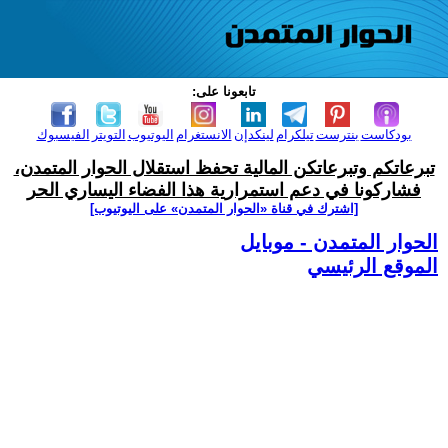
تابعونا على:
بودكاست
بنترست
تيلكرام
لينكدإن
الانستغرام
اليوتيوب
التويتر
الفيسبوك
تبرعاتكم وتبرعاتكن المالية تحفظ استقلال الحوار المتمدن،
فشاركونا في دعم استمرارية هذا الفضاء اليساري الحر
[اشترك في قناة ‫«الحوار المتمدن» على اليوتيوب]
الحوار المتمدن - موبايل
الموقع الرئيسي