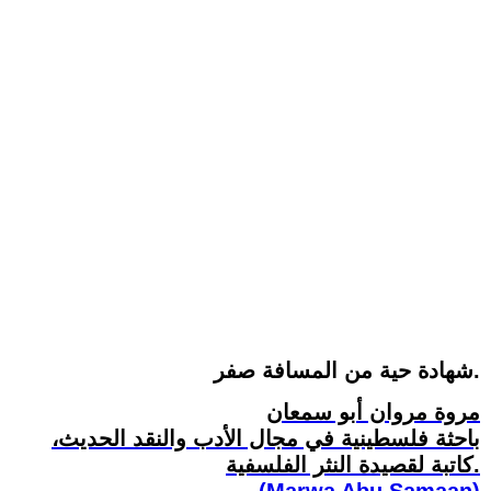
شهادة حية من المسافة صفر.
مروة مروان أبو سمعان
باحثة فلسطينية في مجال الأدب والنقد الحديث،
كاتبة لقصيدة النثر الفلسفية.
(Marwa Abu Samaan)