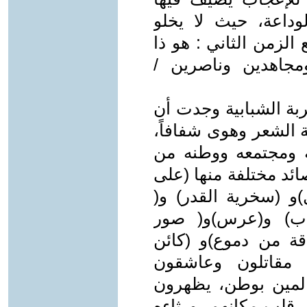
لوداعة، حيث لا يخلو
الزمن الثاني : هو ذا
مجاهدين وناصرين /
بة الشبابية وجدت أن
ة الشعر وهوى شفافاً،
ه ومجتمعه ووطنه من
د مختلفة منها (على
و (سخرية القدر) و(
ياب) و(عرس)و( صور
قة من دموع)و (كائن
 مقاتلون وعاشقون
المين بوطن، يظهرون
 قلب مكانهم. ورثاءه