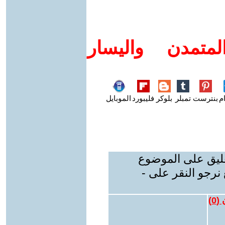
متمدن واليسار
م
بنترست
تمبلر
بلوكر
فليبورد
الموبايل
عليق على الموضوع
نرجو النقر على -
 (
0
)