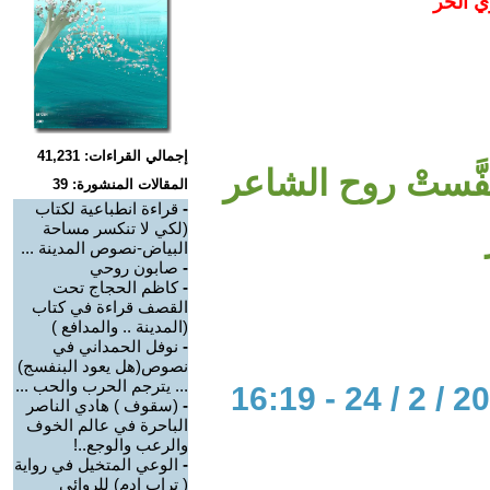
ي الحر
إجمالي القراءات: 41,231
فَّستْ روح الشاعر
المقالات المنشورة: 39
-
قراءة انطباعية لكتاب
(لكي لا تنكسر مساحة
البياض-نصوص المدينة ...
-
صابون روحي
-
كاظم الحجاج تحت
القصف قراءة في كتاب
(المدينة .. والمدافع )
-
نوفل الحمداني في
نصوص(هل يعود البنفسج)
... يترجم الحرب والحب ...
-
(سقوف ) هادي الناصر
الباحرة في عالم الخوف
والرعب والوجع..!
-
الوعي المتخيل في رواية
( تراب ادم) للروائي