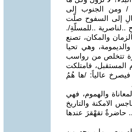
 / ومن الجنوب إلى
مالِ إلى السفوح صلّت
.لناصرية ..للمسلّةِ/.
الزمان والمكان، تصنع
والديمومة، وهي تحيا
 حرة تتخلص من رواسب
 المستقبل، فامتلكت
يصرخ عالياً: /ها هُمُ
عاناة والهموم، فهي
اجس الامكنة والتاريخ
 حاضرةٌ تقهْقرَ عندها
ه يبصر ما يريحه من