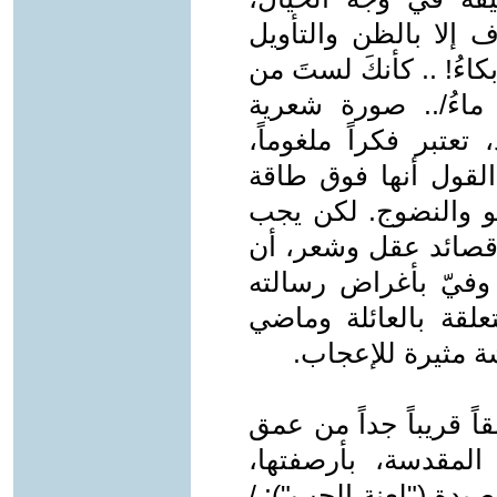
 إلا بالظن والتأويل
بكاءُ! .. كأنكَ لستَ من
 ماءُ/.. صورة شعرية
تعتبر فكراً ملغوماً،
القول أنها فوق طاقة
و والنضوج. لكن يجب
ه قصائد عقل وشعر، أن
وفيّ بأغراض رسالته
لقة بالعائلة وماضي
ة مثيرة للإعجاب.
 قريباً جداً من عمق
 المقدسة، بأرصفتها،
يدة ("لعنة الحب"): /