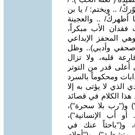
ركْ/ .. ويختم: / يا بن
 أطهركْ/ .. والعجينة
 فقدان الأب مبكراً،
 وهي المحفز الإبداعي
(صحفي وأدبي).. وظل
ارعة قلبه، ولا تزال
أعلى قدر من التوتر
ذابات ومحكوماً بالسرد
 الذي لا يؤتى به إلا
 هذا الكلام في قصائد
) و("رب بلا سحرة")،
 أو أب الإنسانية")،
 و("باحثاً عنك في
 متشظية")، و("أحلام