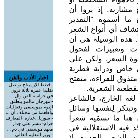
 مشاربه. إذ يروا أن
ج ما أسموه "التقدير
شاف أي أنواع الشعر
. هذه الوسيلة هي أن
يات وتعبيرات لفحول
ة الشعر. ولكن على
 خاص ودراية فطرية
تذوق للقراءة، متفتح
اخبار الأدب والفن
-
قطط الإرميتاج تواصل
قطعية الشعرية.
تقليدا عمره ثلاثة قرون
في حراسة الفن وال ...
لغة الخارج، فالشاعر
-
مهرجان مالمو ينطلق
تبتكر لِنفسها وسائل
اليوم بموسيقى وفعاليات
وأطعمة من مختلف أن ...
هنا ما نسمّيه شعراً
-
سوريا...عبارة -المعازف
حرام- تنشر على جدار
فيه الاستقلالية في
معهد موسيقي في دم ...
-
وزير التعليم العالي
ن للشعر الحديث لا