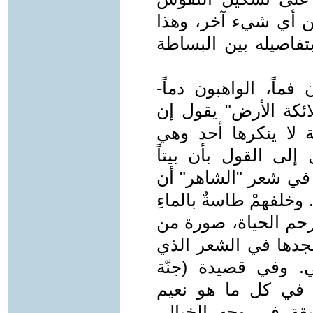
من أي شيء آخر، وهذا
تفاصيله بين البساطة
 فماً، الواهبون دماً-
ائكة الأرض" يقول إن
 لا ينكرها أحد وهي
إلى القول بأن بيتاً
ن في شعر "الشاهر" أن
.. وخلفهمْ طاسةٌ بالماءِ
رحم الحياة، صورة من
 نجدها في الشعر الذي
ي. وفي قصيدة (جنّة
 في كل ما هو نعيم
يقة في وجه الخيال،