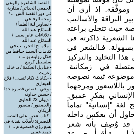
-
القصة الشاعرة والوعي
وموفَّقة. إذ أرى أن
الجمعي الحداثي/ مقاربة
في دور القصة الش ... /
ر البراقة والأساليب
ربيحة الرفاعي
-
تصاوير لية الظمأ /
خاصة حيث تتجلى براعته
السمّاح عبد الله
-
ثلاثاءات عابر سبيل /
 الشعرية ذاكرته في
السمّاح عبد الله
 بسهولة. فـالشعر في
-
ملامــح التجريــب في
كتابـات السيـد حـافظ من
هذا التخليد والتركيز
خلال روايته يو ... /
سلسبيل كريبع
متصلة في -زمكانية-
-
قناديل الحكمة / د. خالد
زغريت
موضوعة ثيمة نصوصه
-
حكاياتْ تَكاد تُنسى / فلاح
العيفاري
ور باللاشعور ومزجهما
-
وعي ـ قصص قصيرة جدا
إنساني بفكرٍ عميق.
/ حسين جداونه
-
ديوان 23 الحاوي
غة "إنسانية" تماماً
والعصفور / منصور
الريكان
حاول أن يعكس داخله
-
كتاب «عين على القصة
القصيرة: تأملات نقدية في
قد وُصِف بأنه شعر
تسع رؤى قصصية م ... /
أول مرة أقرأ مجموعة
حميد عقبي