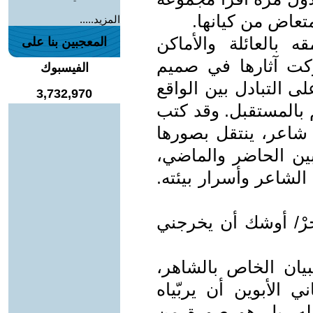
تعاض من كيانها.
المزيد.....
بالعائلة والأماكن
المعجبين بنا على
ركت آثارها في صميم
الفيسبوك
 التبادل بين الواقع
3,732,970
 بالمستقبل. وقد كتب
 شاعر، ينتقل بصورها
بين الحاضر والماضي،
الشاعر وأسرار بيئته.
احرْ/ أوشك أن يخرجني
بيان الخاص بالشاهر،
 الأبوين أن يربّياه
لله، بل هو صورة من