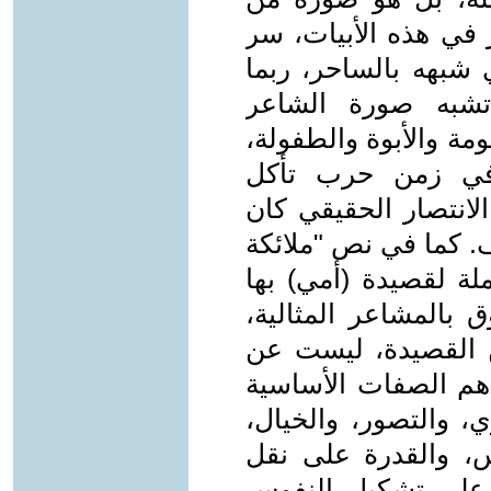
في هذه الأبيات، سر
 شبهه بالساحر، ربما
تشبه صورة الشاعر
مة والأبوة والطفولة،
في زمن حرب تأكل
لانتصار الحقيقي كان
ف. كما في نص "ملائكة
ة لقصيدة (أمي) بها
 بالمشاعر المثالية،
ن القصيدة، ليست عن
هم الصفات الأساسية
، والتصور، والخيال،
س، والقدرة على نقل
 على تشكيل النفوس