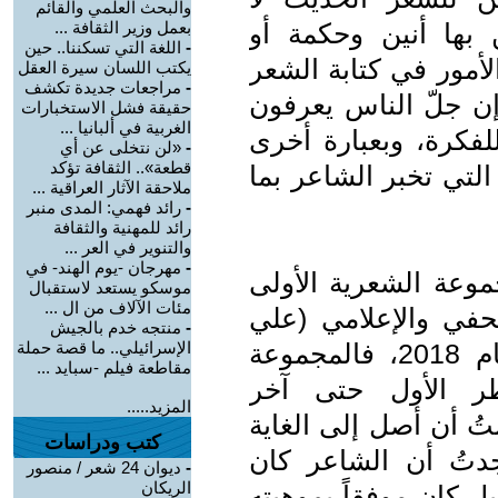
والبحث العلمي والقائم
 بها أنين وحكمة أو
بعمل وزير الثقافة ...
-
اللغة التي تسكننا.. حين
لأمور في كتابة الشعر
يكتب اللسان سيرة العقل
-
مراجعات جديدة تكشف
ن جلّ الناس يعرفون
حقيقة فشل الاستخبارات
الغربية في ألبانيا ...
للفكرة، وبعبارة أخرى
-
«لن نتخلى عن أي
قطعة».. الثقافة تؤكد
التي تخبر الشاعر بما
ملاحقة الآثار العراقية ...
-
رائد فهمي: المدى منبر
رائد للمهنية والثقافة
والتنوير في العر ...
-
مهرجان -يوم الهند- في
موعة الشعرية الأولى
موسكو يستعد لاستقبال
مئات الآلاف من ال ...
صحفي والإعلامي (علي
-
منتجه خدم بالجيش
الشاهر)، الصادرة عن دار الفؤاد عام 2018، فالمجموعة
الإسرائيلي.. ما قصة حملة
مقاطعة فيلم -سبايد ...
ر الأول حتى آخر
المزيد.....
تُ أن أصل إلى الغاية
كتب ودراسات
جدتُ أن الشاعر كان
-
ديوان 24 شعر / منصور
الريكان
 كان موفقاً بموهبته