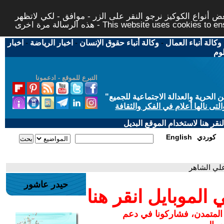
 أنواع الكوكيز نرجو النقر على الزر - موافق - لكي لاتظهر
This website uses cookies to ensure you ge
وكالة أنباء العمال
-
وكالة أنباء حقوق الإنسان
-
اخبار الرياضة
-
اخبار
لوم
التبرع للموقع - ادعمونا
حرية والعدالة الاجتماعية للجميع
"
تى نالها أعلام في الفكر والثقافة
قر هنا لاستخدام الموقع البديل
كوردي
English
علي الشاهر
حيدر عاشور
لموبايل انقر هنا
 المتمدن، فشاركونا في دعم