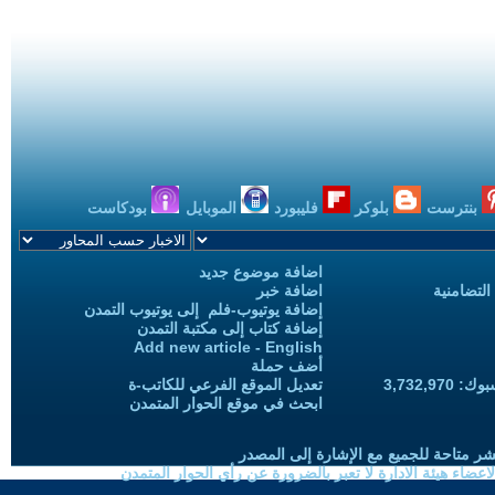
بنترست
بلوكر
فليبورد
الموبايل
بودكاست
اضافة موضوع جديد
التضامنية
اضافة خبر
إضافة يوتيوب-فلم إلى يوتيوب التمدن
إضافة كتاب إلى مكتبة التمدن
Add new article - English
أضف حملة
3,732,97
تعديل الموقع الفرعي للكاتب-ة
ابحث في موقع الحوار المتمدن
شر متاحة للجميع مع الإشارة إلى المصدر
ضاء هيئة الادارة لا تعبر بالضرورة عن رأي الحوار المتمدن