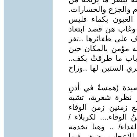
م والجزع والخسارات.
 العيون بكماء فليس
وغاب هن قصد ابتعاد
اف على ظفائرها ..تفز
أنه مؤمن بالمكان حين
 باب ما طرقتْ بكف..
ري السنين لها ..وراح
يدة (همسةٌ في أذنِ
ر نظرة شعرية، تشبه
ع زمنين زمن الوفاء
الوفاء.... لكربلاء /
داء/ .. وهنا تخدمه
 للإعجاب يضيف فيها