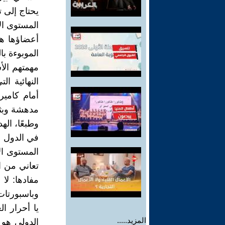
يحتاج إلى ت
المستوى ال
أعضاؤها ه
الموبوءة با
مهمتهم الأ
النهائية ا
أمام كامير
مدهشة وبثق
وطبعًا، ال
في الدول ا
المستوى ال
تعاني من ال
مفادها: لا
وباسبورتات
يا أحرار ا
المزيد.....
الدولي هو