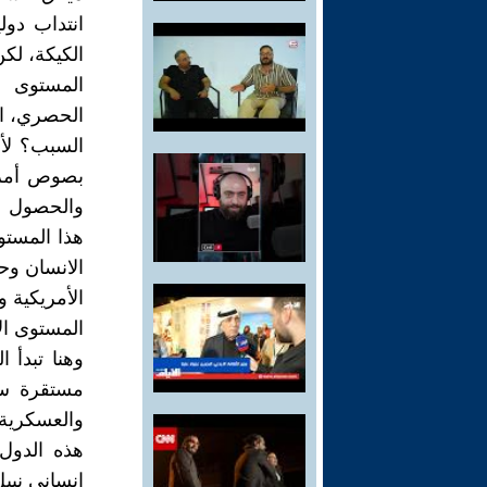
انتداب دو
الكيكة، لك
المستوى ا
الحصري، ال
السبب؟ لأن
بصوص أمري
والحصول بل
هذا المستوى
الانسان وح
الأمريكية و
المستوى ال
وهنا تبدأ
مستقرة سيا
والعسكرية 
هذه الدول
انساني نبي