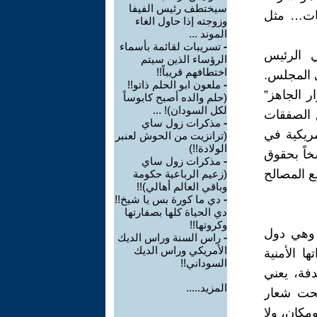
سيختطف رئيس الفيفا
قات… مثل
وزوجته إذا حاول الغاء
الموند ...
-
تسريبات لقائمة بأسماء
ي الرئيس
الرؤساء الذين سيتم
اختطافهم قريباً!!
ي المجلس.
-
ملعون ابو الحلم ذاتو!!
ر الجاهز”
(حلم والده أصبح كابوساً
لكل السودان)! ...
 الصفقات
-
مذكرات زول ساي
مريكية في
(ترانزيت من الحوش لعنبر
الولادة!!)
خاً بحقوق
-
مذكرات زول ساي
 المصالح
(زعيم الرباعية حكومة
وباقي العالم أهالي)!!
-
دي ما كورة بس يا شيخ!!
دي الحياة كلها بصفارتها
وكروتها!!
 وهي دول
-
راس السنة وراس الديك
الأمريكي وراس الديك
ا الأمنية
السوداني!!
دفة، يعني
المزيد.....
تحت شعار
مكان، ولا