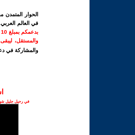
الحوار المتمدن م
في العالم العربي
ب
والمستقل، ليبقى ص
والمشاركة في دع
ا‫
في رحيل جليل شهبا