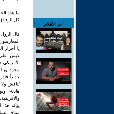
ما هذه الحي
كل الرفـاق
اخر الافلام
قال الزول 
المعارضون 
يا أحرار ال
لابس أغلى 
مجرد ورقة 
جديداً قادر
يُناقَش ولا
هادئة، وبو
والأفريقية
يؤكد هذا ا
ميثاق السل