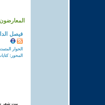
المعارضون 
فيصل الدا
الحوار المتمدن-العدد: 8604 - 26
المحور: كتاب
بيت شعر س