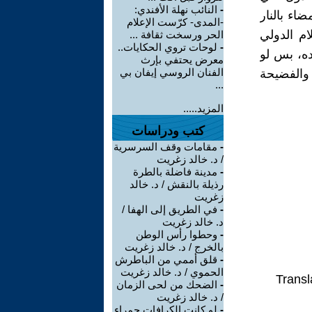
-
النائب نهلة الأفندي:
اء بالنار
-المدى- كرّست الإعلام
م الدولي
الحر ورسخت ثقافة ...
-
لوحات تروي الحكايات..
ده، بس لو
معرض يحتفي بإرث
الفنان الروسي إيفان بي
والفضيحة
...
المزيد.....
كتب ودراسات
-
مقامات وقف السرسرية
/ د. خالد زغريت
-
مدينة فاضلة بالطرة
رذيلة بالنقش / د. خالد
زغريت
-
في الطريق إلى الهفا /
د. خالد زغريت
-
وحطوا رأس الوطن
بالخرج / د. خالد زغريت
-
قلق أممي من الباطرش
الحموي / د. خالد زغريت
Transl
-
الضحك من لحى الزمان
/ د. خالد زغريت
-
لو كانت الكرافات حمراء