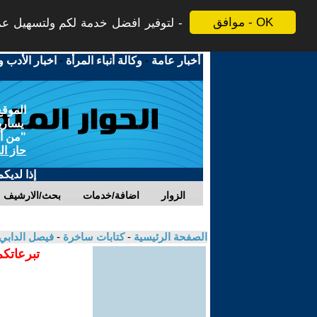
موافق - OK
لتوفير افضل خدمة لكم ولتسهيل عملي
أخبار عامة
-
وكالة أنباء المرأة
-
اخبار الأدب و
الموقع
يسارية
"من أج
حاز ال
إذا لديك
الزوار
اضافة/خدمات
بحث/الارشيف
الصفحة الرئيسية
-
كتابات ساخرة
-
فيصل الدابي
تبرعاتكم