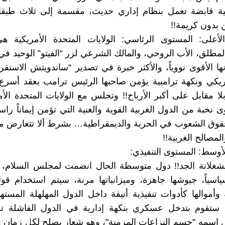
لية قابضة تعمل بنظام إداري حديث، مقسمة إلى ثلاث طب
ن بدون كريمة!!
لأعلى: المستوى الرئاسي: الولايات المتحدة الأمريكية ه
مطلق، الأب الروحي، والمالك الشرعي لزر “الفيتو” الوحيد ف
ها الأقوى نووياً، والأكثر خبرة في تصدير “ساندويتش الاستقرا
كي ونكهة ترامبية يؤمن صاحبها الرئيس ترامب بعقد أسرع
ا مقابل على أكبر الأرباح!! وتجلس مع الولايات المتحدة الأ
 نخبة من الدول الغربية القوية والغنية التي تؤمن إيماناً راس
قوق الشعوب في الحرية والديمقراطية… بشرط ألا تتعارض مع
المصالح الغربية!!
أوسط: المستوى التنفيذي:
 الشغلانة الجد!! دول متوسطة الحال انضمت لمجلس السلام،
سياً، جيوشها جاهزة، وميزانياتها مرنة، سيتم استخدام قواته
وأموالها كأدوات تنفيذية أنيقة داخل الدول المهلهلة المسته
 ستقوم بتدخل عسكري بنكهة إدارية في الدول الفاشلة 
ل اسمه "حسم النزاعات المزمنة"، وهو شعار يصلح لكل زمان و