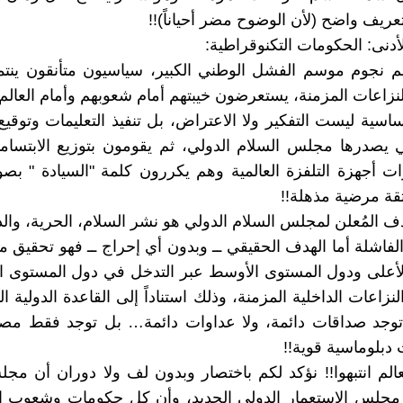
عريف واضح (لأن الوضوح مضر أحياناً)!!
أدنى: الحكومات التكنوقراطية:
م نجوم موسم الفشل الوطني الكبير، سياسيون متأنقون ينتم
لنزاعات المزمنة، يستعرضون خيبتهم أمام شعوبهم وأمام العالم 
ساسية ليست التفكير ولا الاعتراض، بل تنفيذ التعليمات وتوقيع
لتي يصدرها مجلس السلام الدولي، ثم يقومون بتوزيع الابتساما
ات أجهزة التلفزة العالمية وهم يكررون كلمة "السيادة " بصور
ة مرضية مذهلة!!
هدف المُعلن لمجلس السلام الدولي هو نشر السلام، الحرية، وال
لفاشلة أما الهدف الحقيقي ــ وبدون أي إحراج ــ فهو تحقيق 
أعلى ودول المستوى الأوسط عبر التدخل في دول المستوى ال
نزاعات الداخلية المزمنة، وذلك استناداً إلى القاعدة الدولية ال
 توجد صداقات دائمة، ولا عداوات دائمة… بل توجد فقط مصا
 دبلوماسية قوية!!
لعالم انتبهوا!! نؤكد لكم باختصار وبدون لف ولا دوران أن مج
 مجلس الاستعمار الدولي الجديد، وأن كل حكومات وشعوب ال