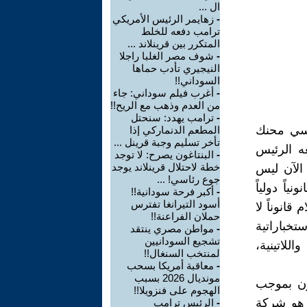
ال ...
-
زهايمر الرئيس الأمريكي
ترامب دفعه للخلط
المتكرر بين قرينلاند ...
-
شوف مصر الغلبا راجلا
النيجيري تأدب حماها
السوداني!!
-
أغرب فيلم سوداني: جاء
من العدم وذهب مع الريح!!
-
ترامب يهدد: سنحتل
ياسي محنك
المطعم الدنماركي إذا
تأخر تسليم وجبة قرينل ...
ه الرئيس
-
البنتاغون يصرح: لا توجد
خطة لاحتلال قرينلاند يوجد
20 وانضمت له 26 دولة حتى الآن ليس
جوع رئاسي! ...
اً دولياً
-
أكبر فرحة سودانية!!
أسود التيرانغا تفترس
قانوناً لا
حملان الفراعنة!!
ستخباراتية
-
مواطن مصري ينتقد
تشجيع السودانيين
للاتينية،
لمنتخب السنغال!!
-
معاقبة أمريكا بسحب
مونديال 2026 بسبب
ون بموجب
الهجوم على فنزويلا!!
ل هو شركة
-
الرئيس ترامب