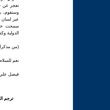
تعجز عن حل
وستقوم، ب
عبر لسان ح
سمحت خلّي
الدولية وكد
(من مذكرا
نعم للسلام
فيصل علي س
ترجم ال