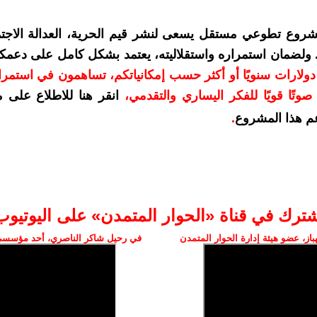
شروع تطوعي مستقل يسعى لنشر قيم الحرية، العدالة الاجتم
. ولضمان استمراره واستقلاليته، يعتمد بشكل كامل على دعمك
دعمكم بمبلغ 10 دولارات سنويًا أو أكثر حسب إمكانياتكم، تساهمون في استم
وتًا قويًا للفكر اليساري والتقدمي
،
انقر هنا للاطلاع على 
م هذا المشروع
.
شترك في قناة «الحوار المتمدن» على اليوتيوب
ز، عضو هيئة إدارة الحوار المتمدن
في رحيل شاكر الناصري، أحد مؤسسي 