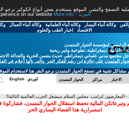
ة التصفح والنشر، الموقع يستخدم بعض أنواع الكوكيز نرجو النق
More info - المزيد
experience on our website
الفن
-
وكالة أنباء اليسار
-
وكالة أنباء العلمانية
-
وكالة أنباء العمال
-
وكا
الاقتصاد
-
اخبار الطب والعلوم
 الرئيسي لمؤسسة الحوار المتمدن
، علمانية، ديمقراطية، تطوعية وغير ربحية
ل مجتمع مدني علماني ديمقراطي حديث يضمن الحرية والعدالة الاجتم
حوار المتمدن على جائزة ابن رشد للفكر الحر والتى نالها أعلام في الفك
م مشاكل تقنية في تصفح الحوار المتمدن نرجو النقر هنا لاستخدام الموقع
كوردي
English
الاخبار
مراكز
الحوار المتمدن
- المعارضون لترامب: مجلس السلام سيشعل الحرب العالمية الثالثة!!
 وتبرعاتكن المالية تحفظ استقلال الحوار المتمدن، فشاركونا 
استمرارية هذا الفضاء اليساري الحر