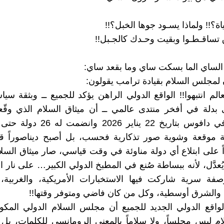
اة؟!! ولماذا يسـود جوها الخبل؟!!
 تساقـطـوا وبقيت وحـدك كالجـبل!!
الساي الما بسكت ساي وما بقعد ساي:
لمجلس السلام بقيادة ترامب يقولون:
عالم انتبهوا!! الواقع الدولي الراهن يؤكد للجميع ــ وبثقة س
بدلة في أفخر منتدى عالمي ــ أن ميثاق السلام الذي وقّع
الأمريكي في دافوس بتاريخ 22 يناير 26
موقعة وشوية صور تذكارية فحسب، بل أصبح ديناصوراً قانوني
اً على ابتلاع أي دولة مناوئة في وقت قياسي، صار ميثاق السلام 
 يُعدَّل، لأنه ببساطة صُنع في المطبخ الدولي الكبير… على نار ا
صفة سرية شاركت فيها الاستخبارات الأمريكية، والغربية، وا
، والشرق أوسطية، وكل من كان فاضي ومتوفر وقتها!!
لواقع الدولي الجديد للجميع أن مجلس السلام الدولي المك
ام ليس مجلساً، ولا سلاماً بالمعني الرومانسي للكلمات، ب