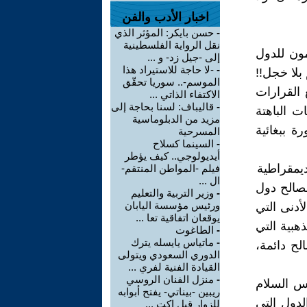
اخبار الأدب والفن
-
حسن بايكر: المؤثر الذي
نقل الرواية الفلسطينية
ون للدول
إلى -جيل زد- و ...
-
-لا حاجة للاستيراد هذا
بلا خجل!!
الموسم-.. سوريا تحقّق
 القرارات
الاكتفاء الذاتي ...
-
قاليباف: لسنا بحاجة إلى
ت الباهتة
مزيد من الدبلوماسية
ة ببغائية
المسرحية
-
السينما كسلاح
أيديولوجي.. كيف يؤطر
ديمقراطية
فيلم -المواطن المنتقم-
ال ...
مصالح دول
-
وزير التربية والتعليم
ورئيس مؤسسة اليابان
أدنى التي
يوقعان اتفاقية تعا ...
ذهبية التي
-
الطاغوت
-
ماتياس يايسله يترك
لح دائمة،
الدوري السعودي ويتولى
القيادة الفنية لفري ...
-
منزل الفنان الروسي
لس السلام
ريبين -بيناتي- يفتح أبوابه
دول التي
للزوار قبل اكت ...