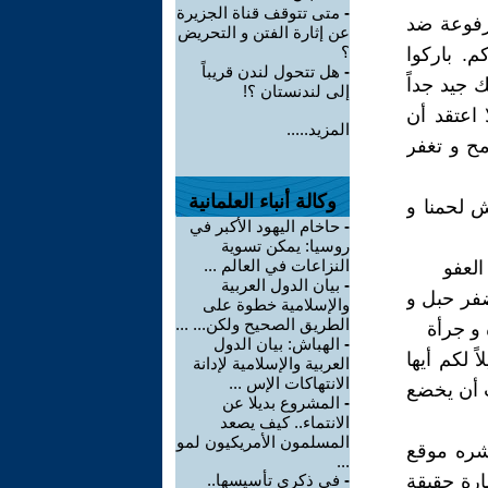
-
متى تتوقف قناة الجزيرة
مرفوعة ضد
عن إثارة الفتن و التحريض
؟
. باركوا
-
هل تتحول لندن قريباً
 جيد جداً
إلى لندنستان ؟!
 اعتقد أن
المزيد.....
ح و تغفر
وكالة أنباء العلمانية
ش لحمنا و
-
حاخام اليهود الأكبر في
روسيا: يمكن تسوية
النزاعات في العالم ...
العفو
-
بيان الدول العربية
ضفر حبل و
والإسلامية خطوة على
الطريق الصحيح ولكن... ...
و جرأة
-
الهباش: بيان الدول
 لكم أيها
العربية والإسلامية لإدانة
الانتهاكات الإس ...
ب أن يخضع
-
المشروع بديلا عن
الانتماء.. كيف يصعد
المسلمون الأمريكيون لمو
شره موقع
...
ارة حقيقة
-
في ذكرى تأسيسها..