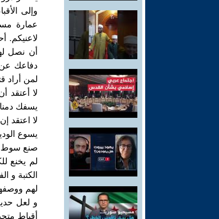
وإلى الأقب
عمارة مست
لاعنيكم. أ
أن نصل لهذ
دفاعك عن 
لمن أراد قت
لا أعتقد أن
يسفك دمنا 
لا اعتقد إن
يسوع الودي
صنع سوط و 
لم يخنع لل
الكتبة و ا
لهم ووصفهم
و لعل حدي
أقباط متحد