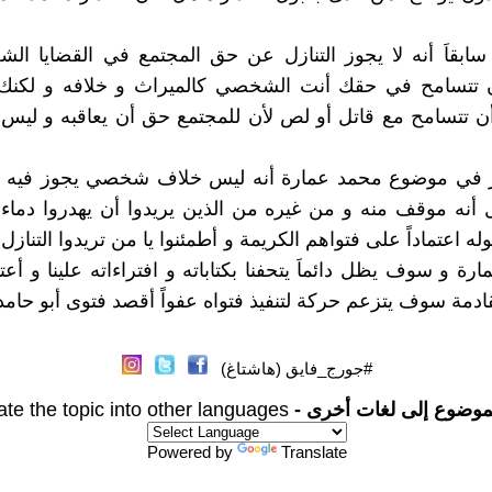
ابقاَ أنه لا يجوز التنازل عن حق المجتمع في القضايا ال
 تتسامح في حقك أنت الشخصي كالميراث و خلافه و لكن
أن تتسامح مع قاتل أو لص لأن للمجتمع حق أن يعاقبه و لي
ر في موضوع محمد عمارة أنه ليس خلاف شخصي يجوز فيه ا
 أنه موقف منه و من غيره من الذين يريدوا أن يهدروا دما
له اعتماداً على فتواهم الكريمة و أطمئنوا يا من تريدوا التنازل
رة و سوف يظل دائماَ يتحفنا بكتاباته و افتراءاته علينا و أعت
قادمة سوف يتزعم حركة لتنفيذ فتواه عفواً أقصد فتوى أبو حامد
#جورج_فايق (هاشتاغ)
موضوع إلى لغات أخرى -
ate the topic into other languages
Powered by
Translate