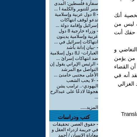
سفارة فلسطين: المدى
منبر للتنوير والكلمة ا ...
-
8 دول عربية وإسلامية
شخصية أنك
تدعو لوقف انتهاكات
ك ليس من
إسرائيل وإقامة دولة ...
-
وزراء خارجية 8 دول
س حقك أنت
عربية وإسلامية يدينون
انتهاكات إسرائيل في ...
-
-بيان إدانة بأشد
لتغاضي و
العبارات- لـ8 دول إسلامية
ء من يؤمن
ضد انتهاكات إسرائ ...
-
الرئيس الإيراني يقول إن
 أن القضاء
التواصل مع المرشد
قد أنه في
الأعلى مجتبى خامنئ ...
-
-لا يحب الشعب
 الغزالي
اليهودي-.. ترامب يشن
هجومًا لاذعًا على عبدالرح
...
المزيد.....
Transl
كتب ودراسات
-
حقوق العصر. تحقيقات
في جريمة ازدراء العقل و
معاداة الإنسان / أحمد