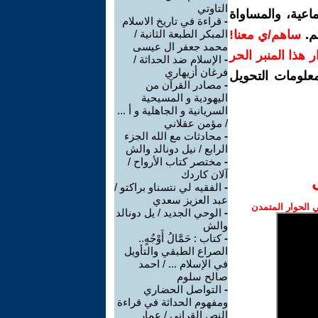
التاوتي
اعية، والمساواة
-
قراءة في تاريخ الاسلام
م.
ساهم/ي معنا!
المبكر الطبعة الثانية /
محمد جعفر ال عيسى
رار هذا المنبر الحر
-
الإسلام ضد الحداثة /
فرغان أزيهاري
معلومات التحويل
-
مصادر القرآن من
اليهودية و المسيحية
السريانية و الجاهلية و أ ...
/ مؤمن عقلاني
-
محادثات مع الله الجزء
الرابع / نيل دونالد والش
-
مختصر كتاب الأرواح /
آلان كاردك
-
الفقيه لي نتسناو براكتو /
عبد العزيز سعدي
الحوار المتمدن
-
الوحي الجديد / يل دونالد
والش
-
كتاب : حَمَّالُ أَوْجُهٍ..
الصراع الطبقي والتأويل
في الإسلام ... / احمد
صالح سلوم
-
التواصل الحضاري
ومفهوم الحداثة في قراءة
النص القراني / عمار