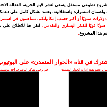
شروع تطوعي مستقل يسعى لنشر قيم الحرية، العدالة الاجتم
. ولضمان استمراره واستقلاليته، يعتمد بشكل كامل على دعمك
دعمكم بمبلغ 10 دولارات سنويًا أو أكثر حسب إمكانياتكم، تساهمون في استم
وتًا قويًا للفكر اليساري والتقدمي
،
انقر هنا للاطلاع على 
م هذا المشروع
.
شترك في قناة «الحوار المتمدن» على اليوتيوب
ز، عضو هيئة إدارة الحوار المتمدن
في رحيل شاكر الناصري، أحد مؤسسي 