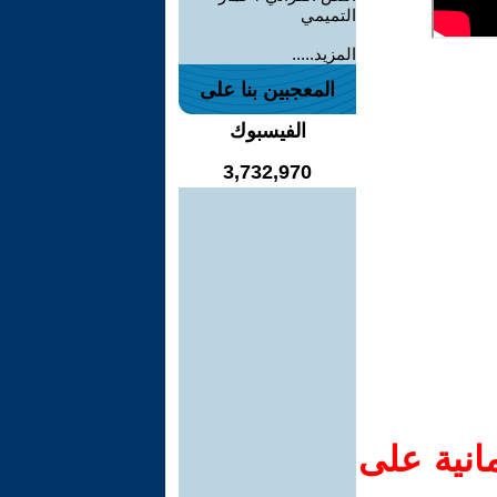
التميمي
المزيد.....
المعجبين بنا على
الفيسبوك
3,732,970
انية على