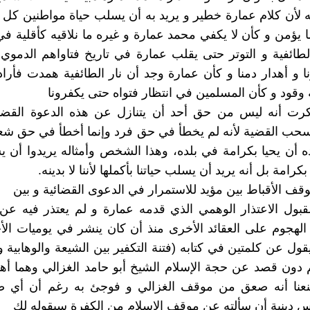
لأن كلام عمارة خطير و يريد به أن يسلب حياة مواطنين كل ذ
ما يؤمن و كأن لا يكفي محمد عمارة و غيره ما نلاقيه كأقلية ف
ائفية و التوتر حتى يقلب عمارة في تاريخ فتاواهم الدموي و
ا و أهدار دمنا و كأن عمارة وجد أن نار الطائفية همدت فأراد
قود و كأن المسلمين في انتظار فتواه حتى يكفرونا
كرت أنه ليس من حق أحد أن يتنازل عن هذه الدعوة القضائ
يسحب القضية لأنه لم يخطأ في حق فرد وإنما أخطأ في حق ش
ه أن يحيا بكرامة في بلده، وهذا الشخص وأمثاله يريدوا أن يس
رامة بل أنه يريد أن يسلب حياتنا بأكملها لأننا لا بدينه.
قف الأقباط بين مؤيد للاستمرار في الدعوى القضائية و بين
قبول الاعتذار الوهمي الذي قدمه عمارة و لم يعتذر فيه عن
لهجوم على العقائد الأخرى منذ أن كان ينشر في يوميات الأخب
قول عن كلمتين في كتابه (فتنة التكفير بين الشيعة والوهابية و
م دون قصد عن حجة الإسلام الشيخ أبو حامد الغزالي وهما أهد
قنعنا أنه صعق من موقف الغزالي و فوجئ به رغم أن أي 
دينية أن سألته عن موقف الإسلام من الكفرة سيقوله لك