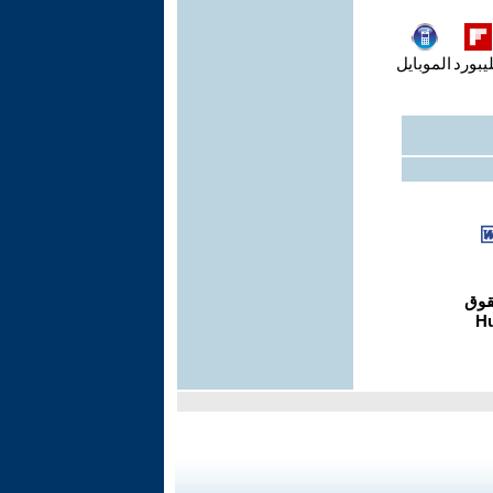
يبورد
الموبايل