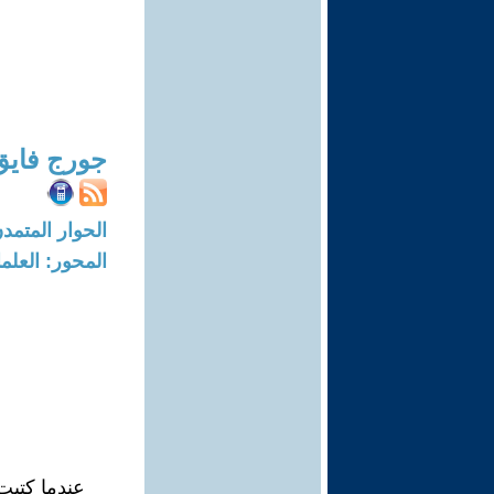
جورج فايق
الحوار المتمدن-العدد: 1828 - 07
المحور: العلما
عندما كتبت 