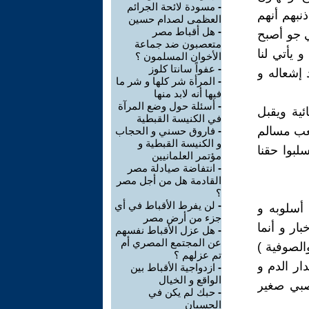
-
مسودة لائحة الجرائم
نبهم أنهم
العظمى لصدام حسين
-
هل أقباط مصر
ي جو أصبح
متعصبون ضد جماعة
 يأتي لنا
الأخوان المسلمون ؟
-
عفواً سانتا كلوز
 إشعاله و
-
المرأة شر كلها و شر ما
فيها أنه لابد منها
-
أسئلة حول وضع المرآة
ية ويقبل
في الكنيسة القبطية
عب مسالم
-
فاروق حسني و الحجاب
و الكنيسة القبطية و
لبوا حقنا
مؤتمر العلمانيين
-
انتفاضة صيادلة مصر
القادمة هل من أجل مصر
؟
-
لن يفرط الأقباط في أي
 أسلوبه و
جزء من أرض مصر
ار و أنما
-
هل عزل الأقباط نفسهم
عن المجتمع المصري أم
الصوفية )
تم عزلهم ؟
ار الدم و
-
ازدواجية الأقباط بين
الواقع و الخيال
صبي صغير
-
حبك لم يكن في
الحسبان