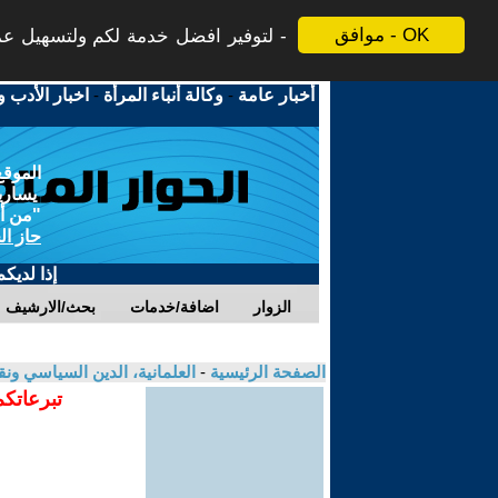
موافق - OK
لتوفير افضل خدمة لكم ولتسهيل عملي
أخبار عامة
-
وكالة أنباء المرأة
-
اخبار الأدب و
الموقع
يسارية
"من أج
حاز ال
إذا لديك
الزوار
اضافة/خدمات
بحث/الارشيف
الصفحة الرئيسية
-
العلمانية، الدين السياسي ونق
تبرعاتكم