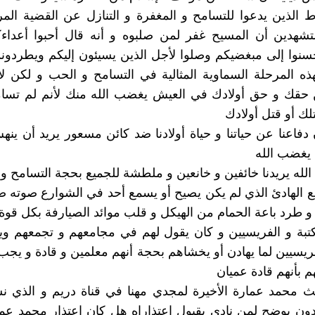
اط الذين يدعوا للتسامح و المغفرة و التنازل عن القضية ال
شهدين أن المسيح غفر لمن صلبوه و أنه قال أحبوا أعداءكم
حسنوا إلى مبغضيكم وصلوا لأجل الذين يسيئون إليكم ويطردونك
ه المرحلة السماوية المثالية في التسامح و الحب و لكن لا
حقك و حق أولادك في العيش يغضب الله منك لأنم لم تسام
لك أو قتل أولادك
 دفاعنا عن حياتنا و حياة أولادنا ضد كائن مسعور يريد أن ينه
يغضب الله
 الله يريدنا خائفين و خانعين و ملطشة للجميع بحجة التسامح و 
ع الهادئ الذي لم يكن يصيح أو يسمع أحد في الشوارع صوته 
طرد باعة الحمام من الهيكل و قلب موائد الصيارفة بكل قوة 
كتبة و الفريسيين و كان يقول لهم في مجامعهم و تجمعهم ويلاً
لفريسيين لما يهادن أو يخشاهم بحجة أنهم معلمين و قادة و يج
 بأنهم قادة عميان
ث محمد عمارة الأخيرة لمجدي مهنا في قناة دريم و الذي ن
ون يوضح لمن نادى بقبول اعتذاراه هل كان اعتذار محمد عم