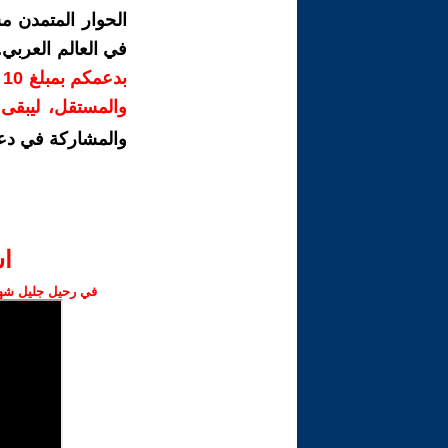
الحوار المتمدن م
في العالم العربي
ب
والمستقل، ليبقى ص
والمشاركة في دع
ا‫
في رحيل جليل شهبا