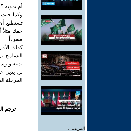
أم تمويه ؟
وكما قلت س
تستطيع أن
حقك مثلاً 
منفرداً
كذلك الأم
التسامح بل
بدينه و رسو
لن يدين عما
المرحلة ال
ترجم ال
المزيد.....