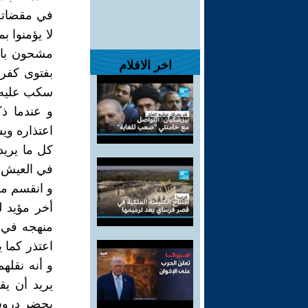
في مقضاته 
لا يؤمنوا ب
مشحون بالط
اخر الافلام
بفتوى كفرن
سكب عليه و
و عندما ذ
اعتذاره و
كل ما يريد
في العيش بك
و انقسم مو
أخر مؤيد ل
منهجه في ا
اعتذر كما ي
و أنه نقله
يريد أن ي
يحضر دروس 