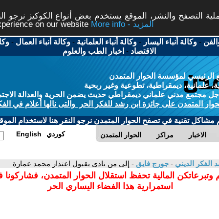
ة التصفح والنشر، الموقع يستخدم بعض أنواع الكوكيز نرجو النق
More info - المزيد
experience on our website
الفن
-
وكالة أنباء اليسار
-
وكالة أنباء العلمانية
-
وكالة أنباء العمال
-
وكا
الاقتصاد
-
اخبار الطب والعلوم
 الرئيسي لمؤسسة الحوار المتمدن
، علمانية، ديمقراطية، تطوعية وغير ربحية
ل مجتمع مدني علماني ديمقراطي حديث يضمن الحرية والعدالة الاجتم
حوار المتمدن على جائزة ابن رشد للفكر الحر والتى نالها أعلام في الفك
م مشاكل تقنية في تصفح الحوار المتمدن نرجو النقر هنا لاستخدام الموقع
كوردي
English
الاخبار
مراكز
الحوار المتمدن
د الفكر الديني
-
جورج فايق
- إلى من نادى بقبول اعتذار محمد عمارة
 وتبرعاتكن المالية تحفظ استقلال الحوار المتمدن، فشاركونا 
استمرارية هذا الفضاء اليساري الحر