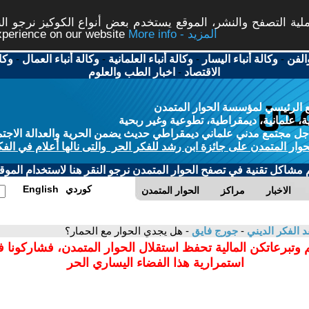
ة التصفح والنشر، الموقع يستخدم بعض أنواع الكوكيز نرجو النق
More info - المزيد
experience on our website
الفن
-
وكالة أنباء اليسار
-
وكالة أنباء العلمانية
-
وكالة أنباء العمال
-
وكا
الاقتصاد
-
اخبار الطب والعلوم
 الرئيسي لمؤسسة الحوار المتمدن
، علمانية، ديمقراطية، تطوعية وغير ربحية
ل مجتمع مدني علماني ديمقراطي حديث يضمن الحرية والعدالة الاجتم
حوار المتمدن على جائزة ابن رشد للفكر الحر والتى نالها أعلام في الفك
م مشاكل تقنية في تصفح الحوار المتمدن نرجو النقر هنا لاستخدام الموقع
كوردي
English
الاخبار
مراكز
الحوار المتمدن
د الفكر الديني
-
جورج فايق
- هل يجدي الحوار مع الحمار؟
 وتبرعاتكن المالية تحفظ استقلال الحوار المتمدن، فشاركونا 
استمرارية هذا الفضاء اليساري الحر