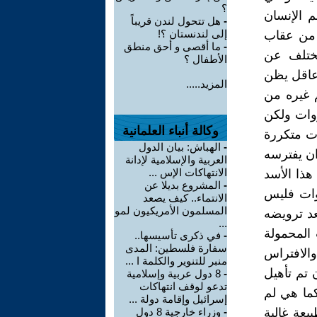
؟
 الإنسان
-
هل تتحول لندن قريباً
إلى لندنستان ؟!
من عقاب
-
ما أقصى و أحق منطق
يختلف عن
الأطفال ؟
 عاقل يظن
المزيد.....
م غيره من
روات ولكن
وكالة أنباء العلمانية
ت متكررة
-
الهباش: بيان الدول
ان يفترسه
العربية والإسلامية لإدانة
الانتهاكات الإس ...
ذا الأسد
-
المشروع بديلا عن
وات فليس
الانتماء.. كيف يصعد
المسلمون الأمريكيون لمو
عد ترويضه
...
 المحمولة
-
في ذكرى تأسيسها..
سفارة فلسطين: المدى
الافتراس
منبر للتنوير والكلمة ا ...
 تم تأهيل
-
8 دول عربية وإسلامية
تدعو لوقف انتهاكات
كما هي لم
إسرائيل وإقامة دولة ...
عة غالبة
-
وزراء خارجية 8 دول