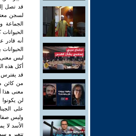
قد تصل إل
لسجن معت
الجماعة و
الحيوانات 
أنه قادر ع
الحيوانات 
ليس معنى 
أكل هذه ال
قد يفترس 
من كائن م
معنى هذا أ
لن يكونوا 
على الجين
وليس صفات 
الأسد لا ي
تتغير و سو