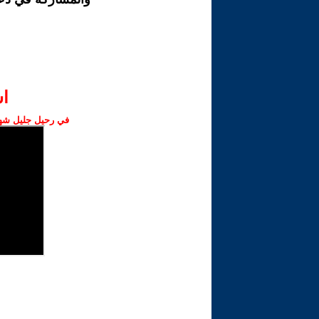
ا‫
في رحيل جليل شهبا