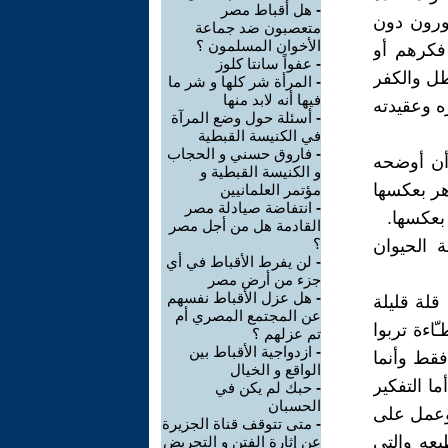
-
هل أقباط مصر
اورون دون
متعصبون ضد جماعة
الأخوان المسلمون ؟
فكرهم أو
-
عفواً سانتا كلوز
طل والكفر
-
المرأة شر كلها و شر ما
فيها أنه لابد منها
ه وعقيدته
-
أسئلة حول وضع المرآة
في الكنيسة القبطية
-
فاروق حسني و الحجاب
أن أوضحه
و الكنيسة القبطية و
هر بعكسها
مؤتمر العلمانيين
-
انتفاضة صيادلة مصر
بعكسها.
القادمة هل من أجل مصر
؟
 الحيوان
-
لن يفرط الأقباط في أي
جزء من أرض مصر
-
هل عزل الأقباط نفسهم
قلة قليلة
عن المجتمع المصري أم
اءة تربوا
تم عزلهم ؟
-
ازدواجية الأقباط بين
فقط وأنما
الواقع و الخيال
ا التفكير
-
حبك لم يكن في
الحسبان
 وعمل على
-
متى تتوقف قناة الجزيرة
عه والتي
عن إثارة الفتن و التحريض