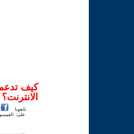
كيف تدعم-
الانترنت؟
تابعونا
على:
الفيسب