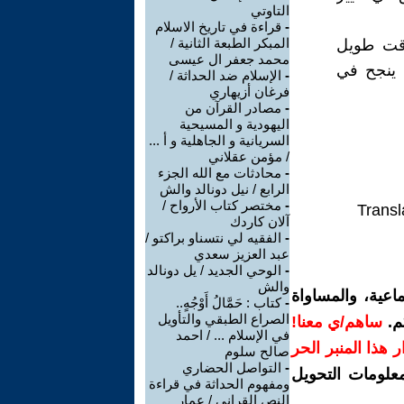
التاوتي
-
قراءة في تاريخ الاسلام
المبكر الطبعة الثانية /
لوقت طويل
محمد جعفر ال عيسى
ن ينجح في
-
الإسلام ضد الحداثة /
فرغان أزيهاري
-
مصادر القرآن من
اليهودية و المسيحية
السريانية و الجاهلية و أ ...
/ مؤمن عقلاني
-
محادثات مع الله الجزء
الرابع / نيل دونالد والش
-
مختصر كتاب الأرواح /
Transl
آلان كاردك
-
الفقيه لي نتسناو براكتو /
عبد العزيز سعدي
-
الوحي الجديد / يل دونالد
والش
اعية، والمساواة
-
كتاب : حَمَّالُ أَوْجُهٍ..
الصراع الطبقي والتأويل
م.
ساهم/ي معنا!
في الإسلام ... / احمد
رار هذا المنبر الحر
صالح سلوم
-
التواصل الحضاري
معلومات التحويل
ومفهوم الحداثة في قراءة
النص القراني / عمار