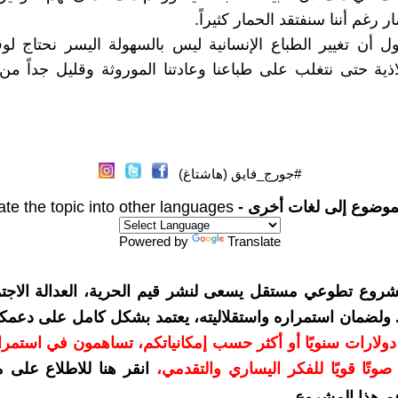
ر رغم أننا سنفتقد الحمار كثيراً.
ل أن تغيير الطباع الإنسانية ليس بالسهولة اليسر نحتاج 
اذية حتى نتغلب على طباعنا وعادتنا الموروثة وقليل جداً م
#جورج_فايق (هاشتاغ)
موضوع إلى لغات أخرى -
ate the topic into other languages
Powered by
Translate
شروع تطوعي مستقل يسعى لنشر قيم الحرية، العدالة الاجتم
. ولضمان استمراره واستقلاليته، يعتمد بشكل كامل على دعمك
دعمكم بمبلغ 10 دولارات سنويًا أو أكثر حسب إمكانياتكم، تساهمون في استم
وتًا قويًا للفكر اليساري والتقدمي
،
انقر هنا للاطلاع على 
م هذا المشروع
.