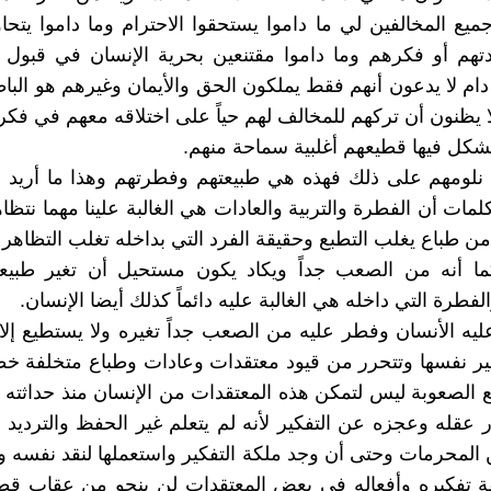
ميع المخالفين لي ما داموا يستحقوا الاحترام وما داموا يتح
هم أو فكرهم وما داموا مقتنعين بحرية الإنسان في قبول 
ام لا يدعون أنهم فقط يملكون الحق والأيمان وغيرهم هو البا
لا يظنون أن تركهم للمخالف لهم حياً على اختلاقه معهم في فكر
كل فيها قطيعهم أغلبية سماحة منهم.
 نلومهم على ذلك فهذه هي طبيعتهم وفطرتهم وهذا ما أريد 
مات أن الفطرة والتربية والعادات هي الغالبة علينا مهما نتظا
من طباع يغلب التطبع وحقيقة الفرد التي بداخله تغلب التظاهر 
ا أنه من الصعب جداً ويكاد يكون مستحيل أن تغير طبيعة
لفطرة التي داخله هي الغالبة عليه دائماً كذلك أيضا الإنسان.
ليه الأنسان وفطر عليه من الصعب جداً تغيره ولا يستطيع إلا 
ر نفسها وتتحرر من قيود معتقدات وعادات وطباع متخلفة خطـّ
ع الصعوبة ليس لتمكن هذه المعتقدات من الإنسان منذ حداثته 
 عقله وعجزه عن التفكير لأنه لم يتعلم غير الحفظ والترديد أم
ن المحرمات وحتى أن وجد ملكة التفكير واستعملها لنقد نفسه
ة تفكيره وأفعاله في بعض المعتقدات لن ينجو من عقاب قطي