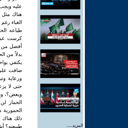
عليه ويجب
هناك مثل ح
الغباء رغم 
طباعه الحم
كرست عمرك
أفضل من ال
بدلاً من ا
يكتفي بواح
ضاقت على 
ورعاية وتب
حتى لا يز
ويعض؟، وغي
الحمار لن
الحمورية ه
ذلك هناك ك
المزيد.....
طبيعته؟ أش