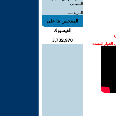
التميمي
المزيد.....
المعجبين بنا على
الفيسبوك
3,732,970
الحوار المتمدن