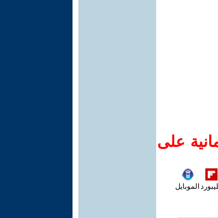
انية على
يبورد
الموبايل