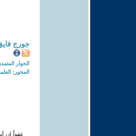
جورج فايق
الحوار المتمدن-العدد: 1822 - 07
المحور: العلما
عفواً إن أ