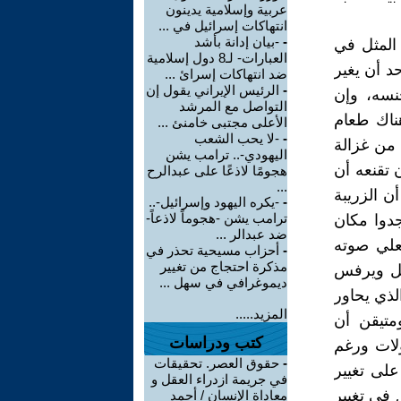
عربية وإسلامية يدينون
انتهاكات إسرائيل في ...
-
-بيان إدانة بأشد
 المثل في
العبارات- لـ8 دول إسلامية
د أن يغير
ضد انتهاكات إسرائ ...
-
الرئيس الإيراني يقول إن
جنسه، وإن
التواصل مع المرشد
ناك طعام
الأعلى مجتبى خامنئ ...
-
-لا يحب الشعب
 من غزالة
اليهودي-.. ترامب يشن
 تقنعه أن
هجومًا لاذعًا على عبدالرح
...
ن الزريبة
-
-يكره اليهود وإسرائيل-..
ترامب يشن -هجوماً لاذعاً-
دوا مكان
ضد عبدالر ...
علي صوته
-
أحزاب مسيحية تحذر في
مذكرة احتجاج من تغيير
كل ويرفس
ديموغرافي في سهل ...
لذي يحاور
المزيد.....
متيقن أن
كتب ودراسات
ولات ورغم
-
حقوق العصر. تحقيقات
على تغيير
في جريمة ازدراء العقل و
 في تغيير
معاداة الإنسان / أحمد