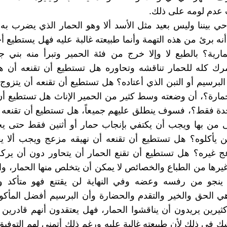
 عدم لومه على ذلك.
ي بيننا وليس بعيد مثل الأسد ألا وهو الحمار الذي يضرب به
أنه برئ من هذه التهمة وأنما طبيعته غالبة عليه فهل يستطيع أح
ارية؟ بالطبع لا وإلا خرج من فئة الحمير وتبرأ منه بني 
 كله للحمار تناقشه وتحاوره هل تستطيع أن تقنعه أن ه
برسيم أو التبن الذي أعتاده؟ هل تستطيع أن تقنعه أن يتزوج
لحمارة؟، أن وضعته وسط كثير من الحمير الإناث هل تستطيع أن
دة فقط؟، فسوف ينطلق عليهم جميعاً، هل تستطيع أن تقنعه أ
من بها ويجب أن يكتفي بإنجاب حمار أو أثنين فقط حتى يج
ن يأكلوه؟ هل تستطيع أن تقنعه أن نهيقه مزعج ويجب ألا ي
عج غيره؟ هل تستطيع أن تقنع الحمار أن يتحاور دون أن ير
رها من الطباع والخصائص لا يمكن أن يتخلص منها الحمار، وا
 ينجو من رفسه وعضه وفي النهاية لن يقتنع فهو متأكد و
ي الحق والخير والتقدم والحضارة وأن البرسيم أفضل المأك
ثيرين يريدون أن يناقشوا الحمار، فهل يعتقدون أنهم قادرين 
ك في ذلك لأن طبيعته غالبة عليه ورغم ذلك أتمنى لهم التوفيق