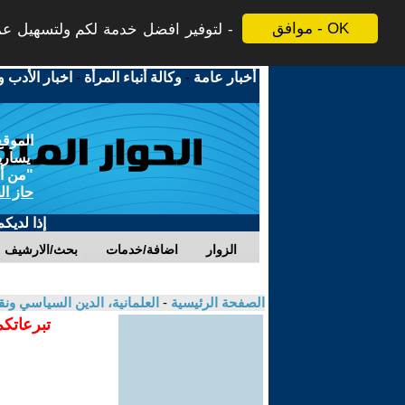
موافق - OK
لتوفير افضل خدمة لكم ولتسهيل عملي
أخبار عامة
-
وكالة أنباء المرأة
-
اخبار الأدب و
الموقع
يسارية
"من أج
حاز ال
إذا لديك
الزوار
اضافة/خدمات
بحث/الارشيف
الصفحة الرئيسية
-
العلمانية، الدين السياسي ونق
تبرعاتكم