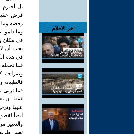
بل أحترم ج
فرض عقيدت
رفضه وما د
اخر الافلام
وما داموا 
في مكان يش
يجب أن لا
في هذه الكل
فما نحمله 
وصراحة كم
فالطبيعة وا
فما تربى ع
فقط أن تغي
عليها وترج
أيضاً لقصور
والتغيير م
تغيير طريق