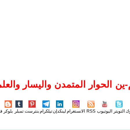
ين الحوار المتمدن واليسار والعلم
وك
التويتر
اليوتيوب
RSS
الانستغرام
لينكدإن
تيلكرام
بنترست
تمبلر
بلوكر
فل