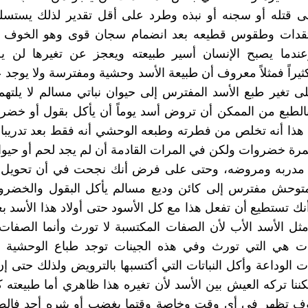
ى قتله أو سجنه أو نبذه وطرد على أقل تقدير لذلك يستسلم
قدات وطقوس قطيعه بعد انضمام سجان قوى وهو الخوف 
عندما يصبح الإنسان أسير طبيعته ويعجز عن تغيرها لن 
كثيراً فمثلاً معروف أن طبيعة الأسد وحشية ومفترسة ولا يوجد
لى تغير طبع الأسد المفترس إلى حيوان نباتي مسالم لا يلته
بالطبع من الممكن أن تروض أسد يوماً أن يأكل بقول أو خض
هذا أنه تخلص من فطرته وطبعه الوحشي أنه فقط بعد تدريبا
مرة خضروات ولكن في المرات القادمة أن لم يجد لحم أو حيو
مدربه ومروضه، وحتى على فرض أنك نجحت في أن تحويل ه
توحش مفترس إلى كائن وديع مسالم يأكل البقول والخضر
نك تستطيع أن تفعل هذا مع كل الأسود حتى أولاد هذا الأسد ب
مثل الأسد الأب لأن الصفات المكتسبة لا تورث وأنما الصفات
ات هي التي تورث وفي هذه الجينات توجد طباع الوحشية و
الوداعة وأكل النباتات التي أكتسبها بالترويض ولذلك حتى إن
مكننا تركه العيش بين الأسد لأن تغيره هذا ظاهري أما طبيعته 
ف تظهر في أي وقت وخاصة وقتما يغضب أو يثيره أحد فالطبي