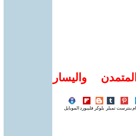
متمدن واليسار
م
بنترست
تمبلر
بلوكر
فليبورد
الموبايل