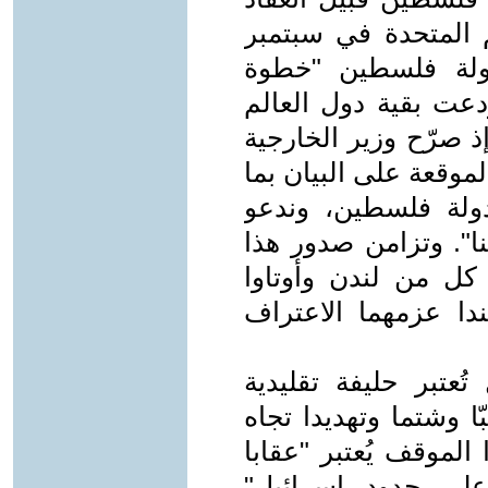
م المتحدة في سبتمبر
بدولة فلسطين "خطوة
دعت بقية دول العالم
ذ صرّح وزير الخارجية
وقعة على البيان بما
ولة فلسطين، وندعو
نا". وتزامن صدور هذا
 كل من لندن وأوتاوا
ندا عزمهما الاعتراف
ُعتبر حليفة تقليدية
ا وشتما وتهديدا تجاه
الموقف يُعتبر "عقابا
على حدود إسرائيل"