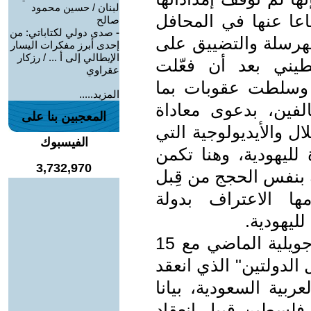
لبنان / حسين محمود
فاعا عنها في المحافل
صالح
-
صدى دولي لكتاباتي: من
لهرسلة والتضييق على
إحدى أبرز مفكرات اليسار
الإيطالي إلى أ ... / رزكار
يني بعد أن فعّلت
عقراوي
ا وسلطت عقوبات بما
المزيد.....
لفين، بدعوى معاداة
المعجبين بنا على
ال والأيديولوجية التي
الفيسبوك
لليهودية، وهنا تكمن
3,732,970
ه بنفس الحجج من قِبل
ها الاعتراف بدولة
لليهودية.
وكانت فرنسا قد أصدرت بتاريخ 30 جويلية الماضي مع 15
الدولتين" الذي انعقد
بية السعودية، بيانا
 فلسطين قبيل انعقاد