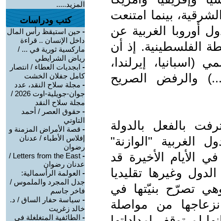
المزيد.....
لشرقية، بينما امتنعت
كتب ودراسات
ول أوروبا الغربية عن
-
حين استيقظ رأس المال
داخل الإنسان .. قراءة
 الفلسطينية. إذ أن
ماركسية ثورية في ... /
رياض الشرايطي
 (اسبانيا، إيرلندا،
-
ابجديات العطاء / انتصار
ا...) والرفض الصريح
كامل جفلان الخشت
-
مجلة سلاح النقد، عدد
جوان-جويلية-اوت 2026 /
مجلة سلاح النقد
-
حقوق العصر / أحمد
التاوتي
رفت بالفعل بالدولة
-
قصة الأمراض المزمنة و
إفلاس الأطباء / عدنان
 الغربية "الوازنة"
رضوان
 في الأيام الأخيرة قد
Letters from the East /
-
عدنان رضوان
الدول وغيرها تقليديا
-
العولمة الرأسمالية:
جدل المجرد والملموس /
هي تصرّح بنيّتها في
فاخر جاسم
-
سياسة حفار الساق / د.
نزعاجها من مواصلة
خالد زغريت
ا لم توقف إمداداتها
-
الطائفية المتغلغلة في