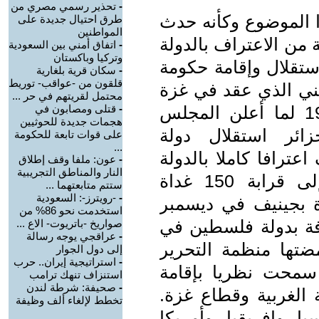
-
تحذير رسمي مصري من
ا الموضوع وكأنه حدث
طرق احتيال جديدة على
المواطنين
 من الاعتراف بالدولة
-
اتفاق أمني بين السعودية
وتركيا وباكستان
استقلال وإقامة حكومة
-
سكان قرية بلغارية
قلقون من -عواقب- توريط
ي الذي عقد في غزة
محتمل لقريتهم في حر ...
في سبتمبر 1948، وثانيها سنة 1988 لما أعلن المجلس
-
قتلى ومصابون في
هجمات جديدة للحوثيين
زائر استقلال دولة
على قوات تابعة للحكومة
...
بالاعتراف اعترافا كاملا بالدولة
-
عون: ملفا وقف إطلاق
النار والمناطق التجريبية
الفلسطينية الوليدة وارتفع العدد إلى قرابة 150 غداة
ستتم متابعتهما ...
-
-رويترز-: السعودية
دة بجينيف في ديسمبر
استخدمت نحو 86% من
ترفة بدولة فلسطين في
صواريخ -باتريوت- الاع ...
-
عراقجي يوجه رسالة
مضتها منظمة التحرير
إلى دول الجوار
-
استراتيجية إيران.. حرب
 سمحت نظريا بإقامة
استنزاف تنهك ترامب
-
صحيفة: شرطة لندن
لغربية وقطاع غزة.
تخطط لإلغاء ألف وظيفة
 وإفريقيا وأمريكا