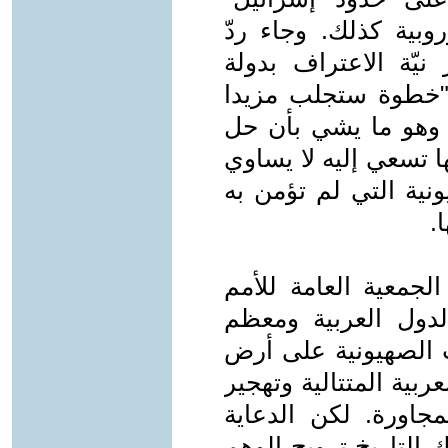
وبية كذلك. وجاء ردّ
نيّة الاعتراف بدولة
و"خطوة ستجلب مزيدا
. وهو ما يشي بأن حل
ها تسعي إليه لا يساوي
نية التي لم تؤمن به
.
لجمعية العامة للأمم
194، ورفضته الدول العربية ومعظم
ت الصهيونية على أرض
بية المتتالية وتهجير
مجاورة. لكن الدعاية
ك التاريخ ترويج الوهم