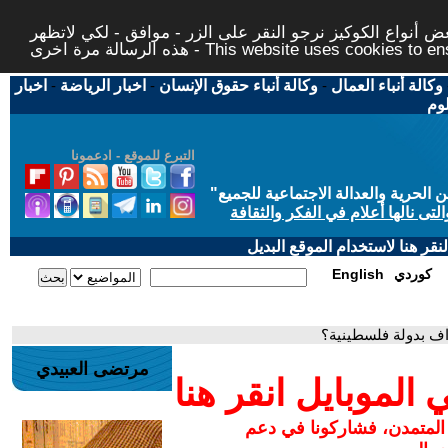
 أنواع الكوكيز نرجو النقر على الزر - موافق - لكي لاتظهر
This website uses cookies to ensure you ge
وكالة أنباء العمال
-
وكالة أنباء حقوق الإنسان
-
اخبار الرياضة
-
اخبار
لوم
التبرع للموقع - ادعمونا
حرية والعدالة الاجتماعية للجميع
"
تى نالها أعلام في الفكر والثقافة
قر هنا لاستخدام الموقع البديل
كوردي
English
تراف بدولة فلسطينية؟
مرتضى العبيدي
لموبايل انقر هنا
 المتمدن، فشاركونا في دعم