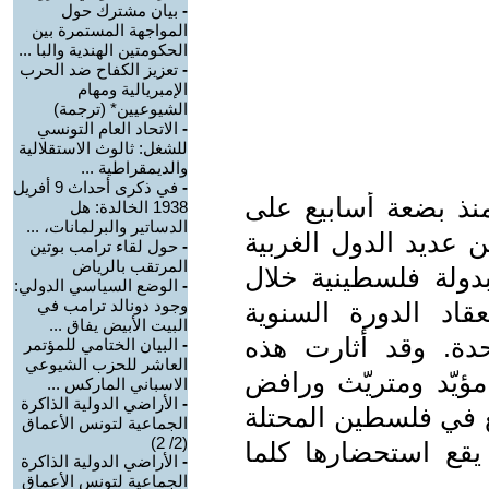
-
بيان مشترك حول
المواجهة المستمرة بين
الحكومتين الهندية والبا ...
-
تعزيز الكفاح ضد الحرب
الإمبريالية ومهام
الشيوعيين* (ترجمة)
-
الاتحاد العام التونسي
للشغل: ثالوث الاستقلالية
والديمقراطية ...
-
في ذكرى أحداث 9 أفريل
منذ بضعة أسابيع على
1938 الخالدة: هل
الدساتير والبرلمانات، ...
 عديد الدول الغربية
-
حول لقاء ترامب بوتين
المرتقب بالرياض
بدولة فلسطينية خلال
-
الوضع السياسي الدولي:
وجود دونالد ترامب في
اد الدورة السنوية
البيت الأبيض يفاق ...
حدة. وقد أثارت هذه
-
البيان الختامي للمؤتمر
العاشر للحزب الشيوعي
ؤيّد ومتريّث ورافض
الاسباني الماركس ...
-
الأراضي الدولية الذاكرة
ع في فلسطين المحتلة
الجماعية لتونس الأعماق
(2/ 2)
يقع استحضارها كلما
-
الأراضي الدولية الذاكرة
الجماعية لتونس الأعماق