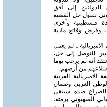
 الدولتين إلى أفق
وني بقبول حل القضية
دة فلسطينية وأخرى
ت وفرض وقائع مادية
لامبريالية ـ لم يعمل
نيين للتوصل إلى حل،
عتقد أنه لم يرغب يوما
قتلاعهم من أرضهم.
 الامبريالية الغربية
لوطن العربي وضمان
 الصراع ضده سيبقى
الي الصهيوني برمته.
ق ضمن إطار موازين