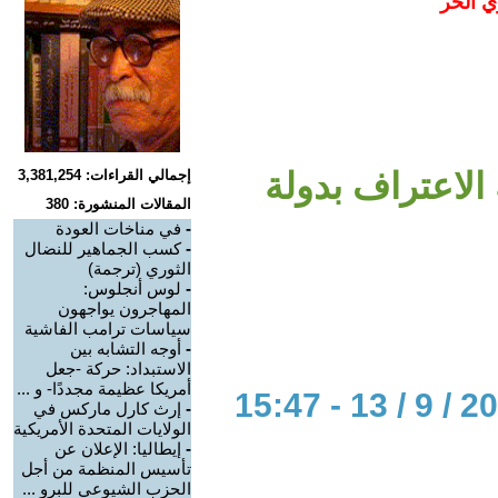
ي الحر
ة الاعتراف بدولة
إجمالي القراءات: 3,381,254
المقالات المنشورة: 380
-
في مناخات العودة
-
كسب الجماهير للنضال
الثوري (ترجمة)
-
لوس أنجلوس:
المهاجرون يواجهون
سياسات ترامب الفاشية
-
أوجه التشابه بين
الاستبداد: حركة -جعل
أمريكا عظيمة مجددًا- و ...
-
إرث كارل ماركس في
الولايات المتحدة الأمريكية
-
إيطاليا: الإعلان عن
تأسيس المنظمة من أجل
الحزب الشيوعي للبرو ...