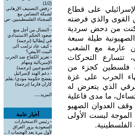
(1/2)
لإسرائيلي على قطاع
-
رفض التصنيف الإرهابي
لشبكة التضامن مع
ن القوى والذي فرضته
السجناء الفلسطينيين -ص
...
تمكنت من دحض سردية
-
النضال من أجل منع
صعود الحكم الاستبدادي
الصهيونية طيلة سبعة
في إيطاليا (ترجمة)
ن عارمة مع الشعب
-
كيف عاد ترامب الى
البيت الأبيض؟
 تتسارع التحركات
-
تعزيز الكفاح ضد الحرب
الإمبريالية ومهام
ولة فلسطين كجزء من
الشيوعيين (ترجمة)
-
دعم الهند لإسرائيل
هاء الحرب على غزة
يفضح حكومة مودي/ بقلم
كاران فارما (ترجمة)
لعرقي الذي يتعرض له
ساءل، ما مدى فاعلية
المزيد.....
 وقف العدوان الصهيو
 الموجة ليست الأولى
أخبار عامة
-
رئيس الاستخبارات
 الفلسطينية.
السعودية يزور العراق
لأول مرة بعد الهجمات ا ...