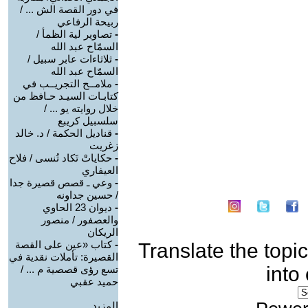
في دور القصة الش ... /
ربيحة الرفاعي
-
تصاوير لية الظمأ /
السمّاح عبد الله
-
ثلاثاءات عابر سبيل /
السمّاح عبد الله
-
ملامــح التجريــب في
كتابـات السيـد حـافظ من
خلال روايته يو ... /
سلسبيل كريبع
-
قناديل الحكمة / د. خالد
زغريت
-
حكاياتْ تَكاد تُنسى / فلاح
العيفاري
-
وعي ـ قصص قصيرة جدا
/ حسين جداونه
-
ديوان 23 الحاوي
والعصفور / منصور
الريكان
-
كتاب «عين على القصة
Translate the topic
القصيرة: تأملات نقدية في
into
تسع رؤى قصصية م ... /
حميد عقبي
المزيد.....