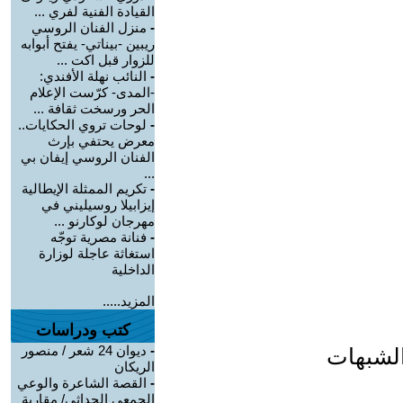
القيادة الفنية لفري ...
-
منزل الفنان الروسي
ريبين -بيناتي- يفتح أبوابه
للزوار قبل اكت ...
-
النائب نهلة الأفندي:
-المدى- كرّست الإعلام
الحر ورسخت ثقافة ...
-
لوحات تروي الحكايات..
معرض يحتفي بإرث
الفنان الروسي إيفان بي
...
-
تكريم الممثلة الإيطالية
إيزابيلا روسيليني في
مهرجان لوكارنو ...
-
فنانة مصرية توجّه
استغاثة عاجلة لوزارة
الداخلية
المزيد.....
كتب ودراسات
-
ديوان 24 شعر / منصور
الشبهات
الريكان
-
القصة الشاعرة والوعي
الجمعي الحداثي/ مقاربة