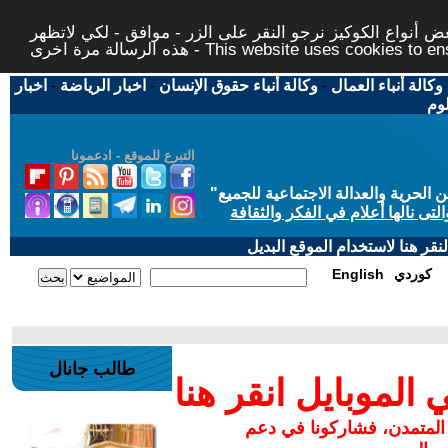
 أنواع الكوكيز نرجو النقر على الزر - موافق - لكي لاتظهر
This website uses cookies to ensure you ge
وكالة أنباء العمال
-
وكالة أنباء حقوق الإنسان
-
اخبار الرياضة
-
اخبار
لوم
التبرع للموقع - ادعمونا
حرية والعدالة الاجتماعية للجميع
"
تى نالها أعلام في الفكر والثقافة
قر هنا لاستخدام الموقع البديل
كوردي
English
طالب جانال
لموبايل انقر هنا
 المتمدن، فشاركونا في دعم