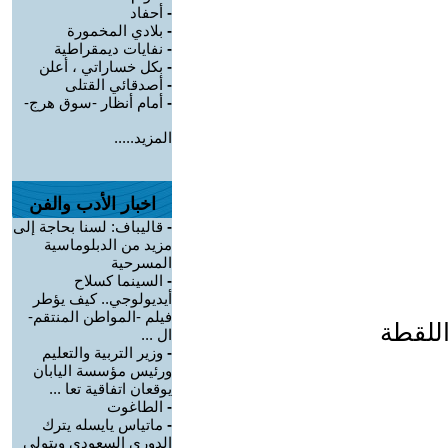
-
أحفاد
-
بلادي المخمورة
-
نفايات ديمقراطية
-
بكل خساراتي ، أعلن
-
أصدقائي القتلى
-
أمام أنظار -سوق هرج-
المزيد.....
اخبار الأدب والفن
-
قاليباف: لسنا بحاجة إلى
مزيد من الدبلوماسية
المسرحية
-
السينما كسلاح
أيديولوجي.. كيف يؤطر
فيلم -المواطن المنتقم-
للقطة
ال ...
-
وزير التربية والتعليم
ورئيس مؤسسة اليابان
يوقعان اتفاقية تعا ...
-
الطاغوت
-
ماتياس يايسله يترك
الدوري السعودي ويتولى