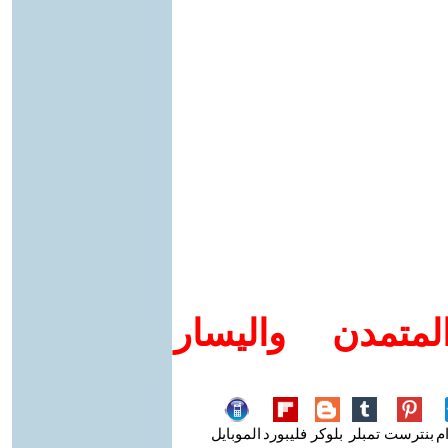
متمدن واليسار
م
بنترست
تمبلر
بلوكر
فليبورد
الموبايل