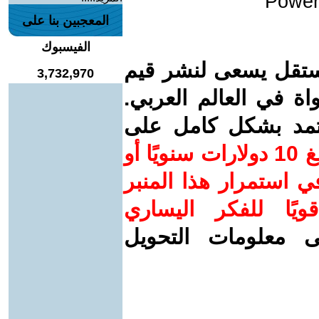
Power
المعجبين بنا على
الفيسبوك
ستقل يسعى لنشر قيم
3,732,970
واة في العالم العربي.
عتمد بشكل كامل على
ساهم/ي معنا! بدعمكم بمبلغ 10 دولارات سنويًا أو
 استمرار هذا المنبر
ويًا للفكر اليساري
ى معلومات التحويل