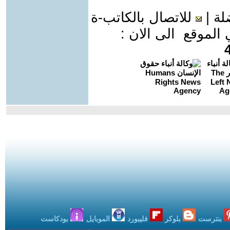
لة
|
للاتصال بالكاتب-ة
موقع الى الان :
بنترست
بلوكر
فليبورد
الموبايل
بودكاست