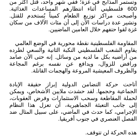
وتستمر المذابح في غزة؛ ففي شهر واحد، قُتل أكثر من
600 فلسطيني أثناء انتظارهم المساعدات الغذائية.
وأصبحت مراكز توزيع الطعام كميناً يُستخدم للقتل.
وتشير عدة دراسات الآن إلى أن مئات الآلاف من سكان
غزة لقوا حتفهم خلال العامين الماضيين.
المقاومة الفلسطينية نقطة محورية في الوضع العالمي
يقاوم الشعب الفلسطيني النكبة الثانية والسعي لطرده
من أراضيه بكل ما لديه من وسائل. إنه حتى الآن صامد
ورافض للزوال، ويدافع عن نفسه برغم المجاعة
والظروف المعيشية المروعة والهجمات القاتلة.
أتاحت حركة التضامن الدولية إبراز حقيقة الإبادة
الجماعية وحجمها. لقد حشدت ملايين الأشخاص، ويمكن
لحملة المقاطعة وسحب الاستثمارات وفرض العقوبات،
إلى جانب التعبئة الجماهيرية، أن تعزل هذا النظام
الإجرامي، كما حدث في الماضي، على سبيل المثال ضد
الفصل العنصري في جنوب أفريقيا.
هذه الحركة لن تتوقف.