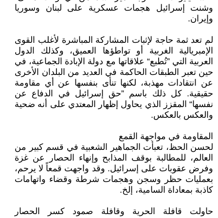
وشنت إسرائيل هجمات عسكرية على لبنان وسوريا
وإيران.
لم تعد ثمة حاجة لإثبات المشاركة المباشرة لأغلب القوى
الإمبريالية الغربية أو تواطؤها العميق، وكذلك الدول
العربية التي ”تُطبع“ علاقاتها مع دولة الإبادة الجماعية، في
حين تعبر الطبقات الحاكمة في العديد من البلدان الأخرى
عن انتقادات مهذبة، لكنها تنأى بنفسها عن أي مقاومة
حقيقية. كل ذلك باسم ”حق إسرائيل في الدفاع عن
نفسها“ المقزز الذي يحاول إظهار المعتدي على أنه ضحية
والعكس بالعكس.
المقاومة في مواجهة القمع
لحسن الحظ، تعبأت الجماهير الشعبية في قسم كبير من
العالم، للمطالبة بوقف المذابح وإنهاء الحصار عن غزة
وفرض عقوبات على إسرائيل. وقد واجهت قمعاً لا يرحم،
بعمليات حظر وسجن وهجمات شرطة وقضاء واتهامات
كاذبة بمعاداة السامية، إلخ.
حاولت قافلة الحرية وقافلة صمود كسر الحصار