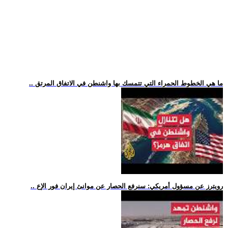
.. ما هي الخطوط الحمراء التي تتمسك بها واشنطن في الاتفاق المرتق
.. رويترز عن مسؤول أمريكي: سنرفع الحصار عن موانئ إيران فور الإع