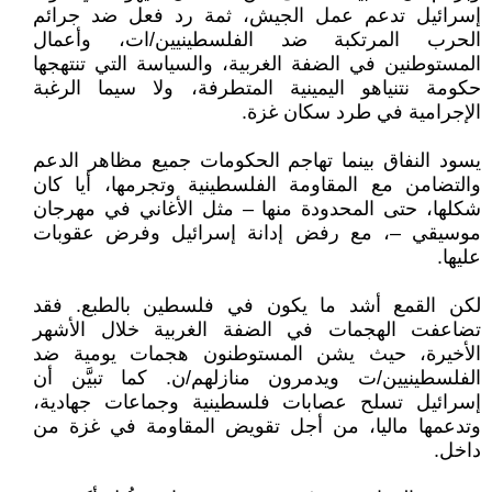
إسرائيل تدعم عمل الجيش، ثمة رد فعل ضد جرائم
الحرب المرتكبة ضد الفلسطينيين/ات، وأعمال
المستوطنين في الضفة الغربية، والسياسة التي تنتهجها
حكومة نتنياهو اليمينية المتطرفة، ولا سيما الرغبة
الإجرامية في طرد سكان غزة.
يسود النفاق بينما تهاجم الحكومات جميع مظاهر الدعم
والتضامن مع المقاومة الفلسطينية وتجرمها، أيا كان
شكلها، حتى المحدودة منها – مثل الأغاني في مهرجان
موسيقي –، مع رفض إدانة إسرائيل وفرض عقوبات
عليها.
لكن القمع أشد ما يكون في فلسطين بالطبع. فقد
تضاعفت الهجمات في الضفة الغربية خلال الأشهر
الأخيرة، حيث يشن المستوطنون هجمات يومية ضد
الفلسطينيين/ت ويدمرون منازلهم/ن. كما تبيَّن أن
إسرائيل تسلح عصابات فلسطينية وجماعات جهادية،
وتدعمها ماليا، من أجل تقويض المقاومة في غزة من
داخل.