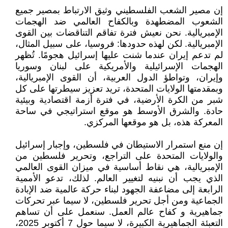
إن مصير الشعب الفلسطيني وثيق الارتباط بمصير جميع
الشعوب المضطهدة وبالكفاح العالمي ضد الهجمات
الإمبريالية. نحن نعيش فترة تفاقم التناقضات بين القوى
الإمبريالية. لكن لهذه حدودها: فروسيا، على سبيل المثال،
لم تدعم إيران عندما شنت عليها إسرائيل هجومًا. تُظهر
الهجمات الإسرائيلية والأمريكية على لبنان وسوريا
وإيران، وتواطؤ الدول العربية، أن القوى الإمبريالية،
وبمقدمتها الولايات المتحدة، تريد تعزيز سيطرتها على كل
شبر من الكرة الأرضية، في فترة أزمة اقتصادية وبيئية
حادة. والشرق الأوسط هو موقع استراتيجي في ساحة
المعركة هذه، بل هو موقعها المركزي.
إن منع استمرار الاستيطان في فلسطين، وإجبار إسرائيل
والولايات المتحدة على التراجع، وتحرير فلسطين من
الإمبريالية، هي نقاط أساسية في ميزان القوى العالمي
الذي يجب أن نبنيه لتغيير العالم. لذلك، تدعو الأممية
الرابعة إلى مضاعفة الجهود لبناء حركة عالمية ضد الإبادة
الجماعية ومن أجل تحرير فلسطين، لا سيما عبر تحركات
جماهيرية و كفاح عالم العمل. سنعمل على أن تساهم
التعبئة الجماهيرية الكبيرة، لا سيما حول 7 أكتوبر 2025،