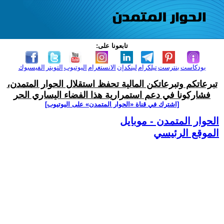
تابعونا على:
بودكاست
بنترست
تيلكرام
لينكدإن
الانستغرام
اليوتيوب
التويتر
الفيسبوك
تبرعاتكم وتبرعاتكن المالية تحفظ استقلال الحوار المتمدن،
فشاركونا في دعم استمرارية هذا الفضاء اليساري الحر
[اشترك في قناة ‫«الحوار المتمدن» على اليوتيوب]
الحوار المتمدن - موبايل
الموقع الرئيسي