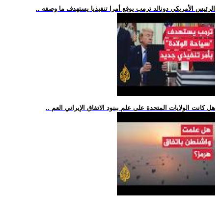
.. الرئيس الأمريكي دونالد ترمب يوقع أمرا تنفيذيا يستهدف ما وصفه
.. هل كانت الولايات المتحدة على علم ببنود الاتفاق الإيراني العم