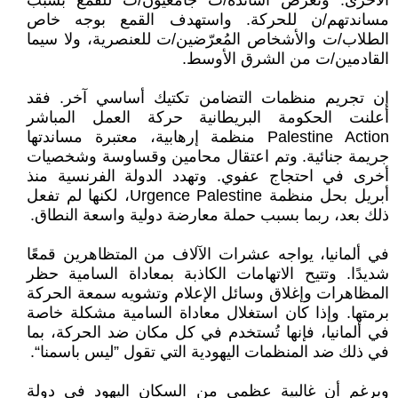
الأخرى. وتعرض أساتذة/ت جامعيون/ت للقمع بسبب
مساندتهم/ن للحركة. واستهدف القمع بوجه خاص
الطلاب/ت والأشخاص المُعرّضين/ت للعنصرية، ولا سيما
القادمين/ت من الشرق الأوسط.
إن تجريم منظمات التضامن تكتيك أساسي آخر. فقد
أعلنت الحكومة البريطانية حركة العمل المباشر
Palestine Action منظمة إرهابية، معتبرة مساندتها
جريمة جنائية. وتم اعتقال محامين وقساوسة وشخصيات
أخرى في احتجاج عفوي. وتهدد الدولة الفرنسية منذ
أبريل بحل منظمة Urgence Palestine، لكنها لم تفعل
ذلك بعد، ربما بسبب حملة معارضة دولية واسعة النطاق.
في ألمانيا، يواجه عشرات الآلاف من المتظاهرين قمعًا
شديدًا. وتتيح الاتهامات الكاذبة بمعاداة السامية حظر
المظاهرات وإغلاق وسائل الإعلام وتشويه سمعة الحركة
برمتها. وإذا كان استغلال معاداة السامية مشكلة خاصة
في ألمانيا، فإنها تُستخدم في كل مكان ضد الحركة، بما
في ذلك ضد المنظمات اليهودية التي تقول ”ليس باسمنا“.
وبرغم أن غالبية عظمى من السكان اليهود في دولة