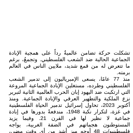
تشكلت حركة تضامن عالميةٌ رداً على همجية الإبادة
الجماعية الحالية ضد الشعب الفلسطيني. وتجمعُ، برغم
ما تتعرض له من قمع شديد، ملايين الناس في العالم
برمته.
منذ 77 عامًا، يسعى الإمبرياليون إلى تدمير الشعب
الفلسطيني وطرده، مستغلين الإبادة الجماعية المروعة
التي ارتكبت ضد اليهود إبان الحرب العالمية الثانية لتبرير
نزع الملكية والتطهير العرقي والإبادة الجماعية. ومنذ
أكتوبر 2023، تحاول إسرائيل تدمير الحياة الفلسطينية
في غزة، لتكرار نكبة 1948، مندفعةً بدورها في إبادة
جماعية لا نظير لها في القرن 21. وفيما يزيد
المستوطنون هجماتهم في الضفة الغربية، يواجه
فلسطينيو/ت 48 أوجه ميز أشد من أي وقت مضى،