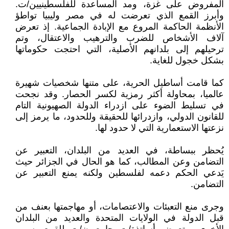
المفروض على غزة، ومد المساعدة للفلسطينيين/ت.
وأبرز القمع الذي تعرضت له في مصر وليبيا تواطؤ
الأنظمة الحاكمة المروع مع الإبادة الجماعية. إذ تعرض
آلاف الأشخاص للضرب والترهيب والاعتقال، وتم
ترحيلهم إلى بلدانهم الأصلية، التي احتجت حكوماتها
بشكل خجول للغاية.
كما قامت أساطيل الحرية، على متنها شخصيات شهيرة
عالميا، بمحاولة أكثر رمزية لكسر الحصار. وقد نجحت
في تسليط الضوء على ازدراء الدولة الصهيونية التام
للقانون الدولي، وازدرائها للحقيقة وللحدود، ما يرمز إلى
نزعتها الاستعمارية التي لا حدود لها.
يُحظر ببساطة، في العديد من البلدان، التعبير عن
التضامن وعن المطالب، كما هو الحال في الجزائر حيث
يَدعي الحكم دعمه لفلسطين ولكنه يمنع التعبير عن
التضامن.
وجرى منع التعبئات والاعتصامات، أو مهاجمتها بعنف من
قبل الدولة في الولايات المتحدة والعديد من البلدان