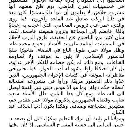
استجلبوا إلى السودان بذرة جماعة الإخوان المسلمين
في خمسينيات القرن الماضي، يوم ظنّ بعضهم أنها
مشروع خلاص، لا يعلمون أن فيها داءً مستترًا. كان معه
في ذلك الركب صادق عبد الماجد وآخرون، كما روى
والدي، عمر علي تروس، المحامي، الذي أُعجب به إعجابًا
بالغًا، فانضم إلى الجماعة وتزوج شقيقته فاطمة. لكنه،
شأن كثير من الباحثين عن الحقيقة، فارق الدرب لاحقًا،
في الستينيات، ليتتلمذ على يد الأستاذ محمود محمد طه.
وظل مولانا عمر، طويل الباع في القضاء، مناصِرًا صلبًا
للدستور الإسلامي، لا يلين له موقف ولا تُساومه
القناعات. ومع ذلك، لم يكن خصامه للفكر الآخر عداوة،
بل كان اختلافًا راقٍا، يشهد له أدب الحوار، كما تجلى في
مناظراته الموثقة في كتيبات الإخوان الجمهوريين، الذين
عدّوا ذلك الدستور مزيفًا، ورأوا في مشروعه استحالة
كنظام حكم دولة، وما هو الا هوس ديني يثير الفتنة ليصل
الي السلطة. ومع كل هذا التباين، ظل الأستاذ سعيد
شايب وقضاة الجمهوريين يذكرون مولانا عمر بتقدير جم،
مشيدين بشجاعته وصدقه، وهكذا يكون أدب الخلاف عند
الكبار.
ومولانا لم يلبث أن ترك التنظيم مبكرًا، قبل أن يصعد د.
حسن الترابي إلى خشبة المسرح السياسي، إذ كان وقتها