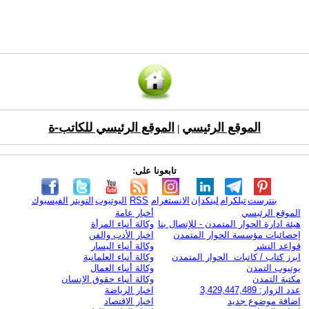
الموقع الرئيسي
الموقع الرئيسي للكاتب-ة
|
تابعونا على:
بنترست
تيلكرام
لينكدإن
الانستغرام
RSS
اليوتيوب
التويتر
الفيسبوك
الموقع الرئيسي
أخبار عامة
هيئة ادارة الحوار المتمدن - للإتصال بنا
وكالة أنباء المرأة
إحصائيات مؤسسة الحوار المتمدن
اخبار الأدب والفن
قواعد النشر
وكالة أنباء اليسار
ابرز كتاب / كاتبات الحوار المتمدن
وكالة أنباء العلمانية
يوتيوب التمدن
وكالة أنباء العمال
مكتبة التمدن
وكالة أنباء حقوق الإنسان
عدد الزوار: 3,429,447,489
اخبار الرياضة
اضافة موضوع جديد
اخبار الاقتصاد