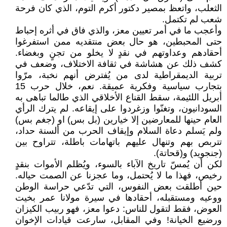
الثعلب، واتعظ بمصير دكتور أكرم التوم، الذي كان فرحة
شعب لم تكتمل.
وأعجب ما في أمر تعيين معز، والذي فاق في أثره إحباط
حتى المحبطين، هو حال بعض منتقديه ممن استفرغوا
أحقادهم وعداوتهم في نقدٍ لا يخلو من تجنٍ وبغضاء.
كشف ذلك عن هشاشة في ثقافة الاختلاف، وضعف في
تربية الديمقراطية لدى من يُفترض أنهم نخبة، مرّوا
بتجارب سياسية وفكرية عميقة. نعم، خلال حرب 15
أبريل اللئيمة، سقط القناع الأخلاقي الذي طالما تباهى به
السودانيون، وتغنّوا وزغردوا على إيقاعه. لم يترك الرأي
العام حينها للمعارضين إلا خيارين (بل بس) او (جغم بس)
ولم يَسلم دعاة السلام وإيقاف الحرب من ألسنة حداد،
تتربص بهم وتنهال عليهم باتهامات باطلة، تتراوح بين
(جنجويد) و(قحاتة).
لكن أن يُمسّ تاريخ الآباء بالسوء، ويُظلم الأموات بنقدٍ
رخيص، فهذا ما لا يُحتمل، وما عجزنا عن الصمت حياله.
حين أطلقت بعض النفوس، التي تدّعي حراسة الوطن
ووعيه ومستقبله، أحقادها في سيرة مولانا عمر بخيت
العوض، فقط لتقول للناس: دعوا معز، فهو ربيب الكيزان
ورضيع الخيانة! وفي المقابل، سارعت قيادات الإخوان