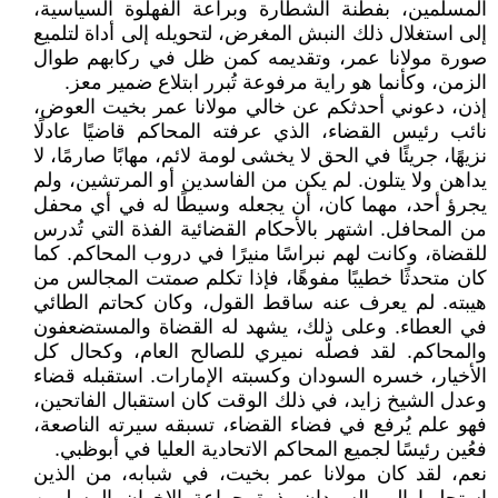
المسلمين، بفطنة الشطارة وبراعة الفهلوة السياسية،
إلى استغلال ذلك النبش المغرض، لتحويله إلى أداة لتلميع
صورة مولانا عمر، وتقديمه كمن ظل في ركابهم طوال
الزمن، وكأنما هو راية مرفوعة تُبرر ابتلاع ضمير معز.
إذن، دعوني أحدثكم عن خالي مولانا عمر بخيت العوض،
نائب رئيس القضاء، الذي عرفته المحاكم قاضيًا عادلًا
نزيهًا، جريئًا في الحق لا يخشى لومة لائم، مهابًا صارمًا، لا
يداهن ولا يتلون. لم يكن من الفاسدين أو المرتشين، ولم
يجرؤ أحد، مهما كان، أن يجعله وسيطًا له في أي محفل
من المحافل. اشتهر بالأحكام القضائية الفذة التي تُدرس
للقضاة، وكانت لهم نبراسًا منيرًا في دروب المحاكم. كما
كان متحدثًا خطيبًا مفوهًا، فإذا تكلم صمتت المجالس من
هيبته. لم يعرف عنه ساقط القول، وكان كحاتم الطائي
في العطاء. وعلى ذلك، يشهد له القضاة والمستضعفون
والمحاكم. لقد فصلّه نميري للصالح العام، وكحال كل
الأخيار، خسره السودان وكسبته الإمارات. استقبله قضاء
وعدل الشيخ زايد، في ذلك الوقت كان استقبال الفاتحين،
فهو علم يُرفع في فضاء القضاء، تسبقه سيرته الناصعة،
فعُين رئيسًا لجميع المحاكم الاتحادية العليا في أبوظبي.
نعم، لقد كان مولانا عمر بخيت، في شبابه، من الذين