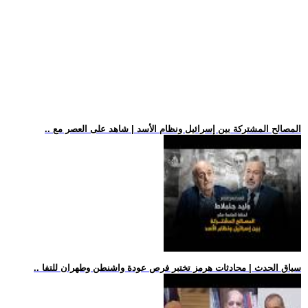
.. المصالح المشتركة بين إسرائيل ونظام الأسد | شاهد على العصر مع
.. سياق الحدث | محادثات هرمز تختبر فرص عودة واشنطن وطهران للتفا