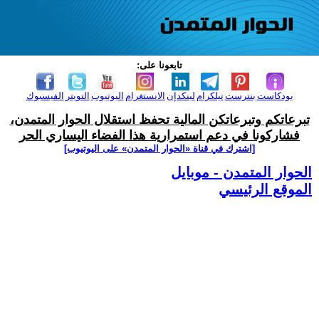
تابعونا على:
بودكاست
بنترست
تيلكرام
لينكدإن
الانستغرام
اليوتيوب
التويتر
الفيسبوك
تبرعاتكم وتبرعاتكن المالية تحفظ استقلال الحوار المتمدن،
فشاركونا في دعم استمرارية هذا الفضاء اليساري الحر
[اشترك في قناة ‫«الحوار المتمدن» على اليوتيوب]
الحوار المتمدن - موبايل
الموقع الرئيسي