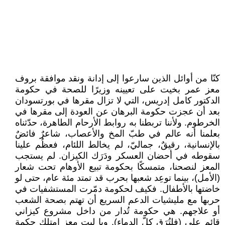
كنّا من أوائل الذين سارعوا إلى إدانة ونقد موافقة بروف
معز عمر بخيت على تعيينه وزيرًا للصحة في حكومة
الدكتور كامل إدريس، التي لا تزال مقرها في بورتسودان
بعد أن عجزت حكومة البرهان عن العودة إلى مقرها في
الخرطوم. ولأننا تربطنا به روابط الأرحام الطاهرة، حدّثناه
بعلمنا أنه عالم في طبّ المخ والأعصاب، شاعرٌ فائضٌ
بالإنسانية، رقيقٌ، جماليّ، لم يخالط اللئام، فعظُم علينا
سقوطه في أحضان العسكر ودَرَك الكيزان. لم يستجب
المعز لنصحنا، متمسكًا بحكومة تبيع الأوهام تحت شعار
(الأمل)، بينما توعِد شعبها بحرب قد تمتد مئة عام، حتى لو
خاضتها بالأطفال. فكيف لحكومة دمّرت المستشفيات في
حربها مع مليشيات الدعم السريع أن تهتم بصحة الشعب
أو علاجهم. هي حكومة تُدار من داخل مشروع كيزاني
قائم على (فلتُرَق كلّ الدماء). ويا ليت معز امتلك حكمة