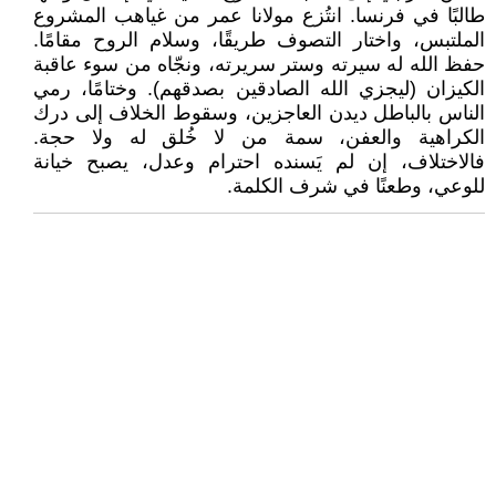
طالبًا في فرنسا. انتُزع مولانا عمر من غياهب المشروع
الملتبس، واختار التصوف طريقًا، وسلام الروح مقامًا.
حفظ الله له سيرته وستر سريرته، ونجّاه من سوء عاقبة
الكيزان (ليجزي الله الصادقين بصدقهم). وختامًا، رمي
الناس بالباطل ديدن العاجزين، وسقوط الخلاف إلى درك
الكراهية والعفن، سمة من لا خُلق له ولا حجة.
فالاختلاف، إن لم يَسنده احترام وعدل، يصبح خيانة
للوعي، وطعنًا في شرف الكلمة.