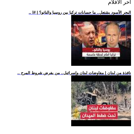
اخر الافلام
.. البحر الأسود يشتعل.. ما حسابات تركيا بين روسيا والناتو؟ | #ا
.. نافذة من لبنان | مفاوضات لبنان وإسرائيل.. من يفرض شروط المرح