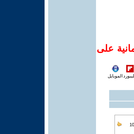
انية على
يبورد
الموبايل