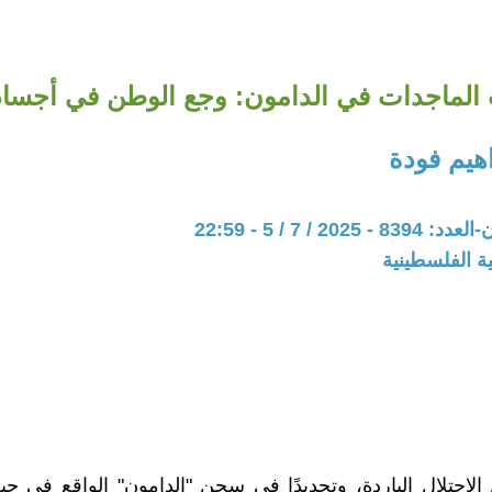
 الماجدات في الدامون: وجع الوطن في أجساد 
هيم فودة
202 / 7 / 5 - 22:59
ة الفلسطينية
الاحتلال الباردة، وتحديدًا في سجن "الدامون" الواقع في ج