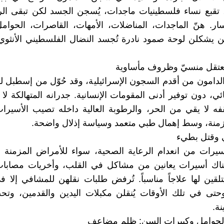
 تقبع نساء فلسطينيات ماجدات، يُسجن الجسد لكن تبقى ال
ار. هنّ الماجدات، المناضلات، الأمهات، القاصرات، الحوام
 يشكلن لوحة صمود نادرة تُجسد النضال الفلسطيني الأنثوي
معتقل منسيّ وظروف مأساوية
الدامون من أقدم السجون الإسرائيلية، وقد حُوّل من إسطبل ل
ي، دون توفير أدنى المقومات الإنسانية. جدرانه المتهالكة ل
فه لا يقي من الحر، والرطوبة العالية داخله تصيب الأسير
زمنة، وسط إهمال طبي متعمد وسياسة إذلال واضحة.
 وقتل بطيء
يرات من انعدام الرعاية الصحية، سواء للأمراض المزمنة أ
هناك أسيرات يعانين من مشاكل في القلب، وأخريات مصابا
يتلقين لها علاجاً مناسباً. تُرفض طلبات نقلهن للمشافي إلا ف
حتى في تلك الأوقات يُنقلن مكبلات اليدين والقدمين، وت
ة.
الحوامل وكبيرات السن: ظلم مضاعف