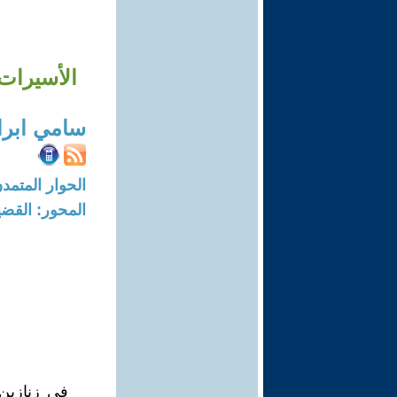
الأسيرات
سامي ابرا
الحوار المتمدن-العدد: 8394 - 5
المحور: القضي
في زنازين 