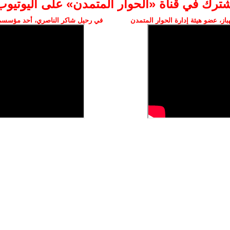
شترك في قناة «الحوار المتمدن» على اليوتيوب
ز، عضو هيئة إدارة الحوار المتمدن
في رحيل شاكر الناصري، أحد مؤسسي 