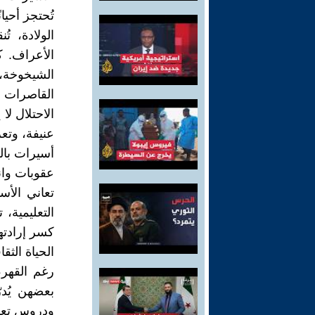
تُحتجز أحيا
الولادة، 
الأعراف. 
الشيخوخة، 
القاصرات خ
الاحتلال ل
عنيفة، وتع
أسيرات بال
عقوبات وان
تعاني الأ
التعليمية،
كسر إرادتهن
الحياة الثق
رغم القهر
بعضهن يُدر
ودروس تعلي