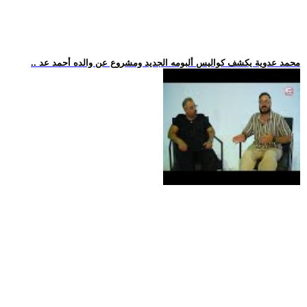
.. محمد عدوية يكشف كواليس ألبومه الجديد ومشروع عن والده أحمد عد