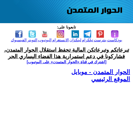
تابعونا على:
بودكاست
بنترست
تيلكرام
لينكدإن
الانستغرام
اليوتيوب
التويتر
الفيسبوك
تبرعاتكم وتبرعاتكن المالية تحفظ استقلال الحوار المتمدن،
فشاركونا في دعم استمرارية هذا الفضاء اليساري الحر
[اشترك في قناة ‫«الحوار المتمدن» على اليوتيوب]
الحوار المتمدن - موبايل
الموقع الرئيسي