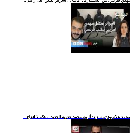
.. مهدي لعريبي: من السينما إلى -مافيا-... الجزائر تقبض على زعيم
.. محمد علام وهيثم سعيد: ألبوم محمد عدوية الجديد استكمالا لنجاح