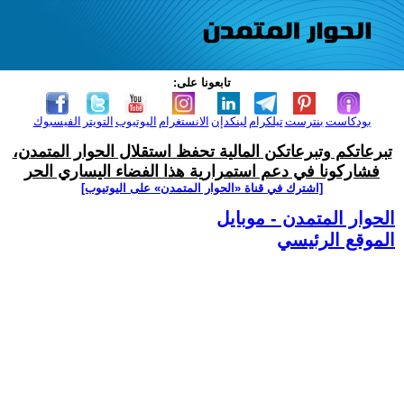
تابعونا على:
بودكاست
بنترست
تيلكرام
لينكدإن
الانستغرام
اليوتيوب
التويتر
الفيسبوك
تبرعاتكم وتبرعاتكن المالية تحفظ استقلال الحوار المتمدن،
فشاركونا في دعم استمرارية هذا الفضاء اليساري الحر
[اشترك في قناة ‫«الحوار المتمدن» على اليوتيوب]
الحوار المتمدن - موبايل
الموقع الرئيسي