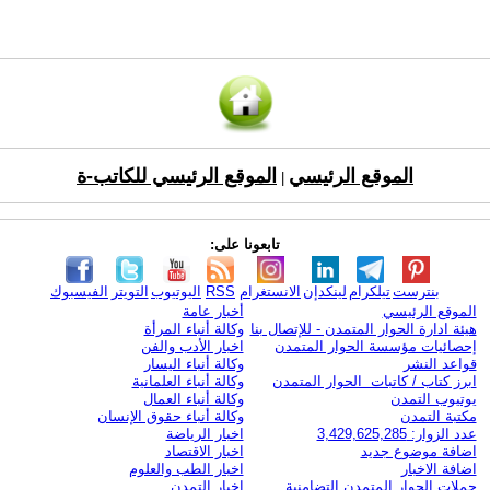
الموقع الرئيسي
الموقع الرئيسي للكاتب-ة
|
تابعونا على:
بنترست
تيلكرام
لينكدإن
الانستغرام
RSS
اليوتيوب
التويتر
الفيسبوك
الموقع الرئيسي
أخبار عامة
هيئة ادارة الحوار المتمدن - للإتصال بنا
وكالة أنباء المرأة
إحصائيات مؤسسة الحوار المتمدن
اخبار الأدب والفن
قواعد النشر
وكالة أنباء اليسار
ابرز كتاب / كاتبات الحوار المتمدن
وكالة أنباء العلمانية
يوتيوب التمدن
وكالة أنباء العمال
مكتبة التمدن
وكالة أنباء حقوق الإنسان
عدد الزوار: 3,429,625,285
اخبار الرياضة
اضافة موضوع جديد
اخبار الاقتصاد
اضافة الاخبار
اخبار الطب والعلوم
حملات الحوار المتمدن التضامنية
اخبار التمدن