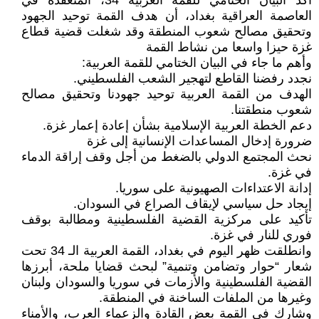
أكد البيان الختامي للقمة العربية 34، المنعقدة في
العاصمة العراقية بغداد، أن هدف القمة توحيد الجهود
وتحقيق مصالح شعوب المنطقة وقد شغلت قضية قطاع
غزة حيزا واسعا من نشاط القمة
وأهم ما جاء في البيان الختامي للقمة العربية:
نجدد رفضنا القاطع لتهجير الشعب الفلسطيني.
الهدف من القمة العربية توحيد جهودنا وتحقيق مصالح
شعوب منطقتنا.
دعم الخطة العربية الإسلامية بشأن إعادة إعمار غزة.
ضرورة إدخال المساعدات الإنسانية إلى غزة
نحث المجتمع الدولي بالضغط من أجل وقف إراقة الدماء
في غزة.
إدانة الاعتداءات الصهيونية على سوريا.
إيجاد حل سياسي لإيقاف الصراع في السودان.
تأكيد على مركزية القضية الفلسطينية ومطالبة بوقف
فوري للنار في غزة.
وانطلقت ظهر اليوم في بغداد، القمة العربية الـ 34 تحت
شعار “حوار وتضامن وتنمية” لبحث قضايا ملحة، أبرزها
القضية الفلسطينية والأزمات في سوريا والسودان ولبنان
وغيرها من الملفات الساخنة في المنطقة.
وشارك في القمة بعض القادة والزعماء العرب، والأمناء