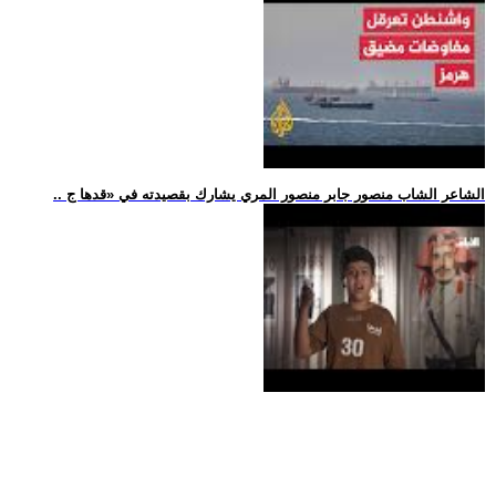
.. الشاعر الشاب منصور جابر منصور المري يشارك بقصيدته في «قدها ج