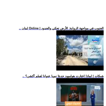
.. لبنان Online | الجنوب في مواجهة الرواية: الأرض تحكي والحدود
.. شبكات | لماذا اختارت هوليوود حديثا نبويا عنوانا لفيلم أكشن؟