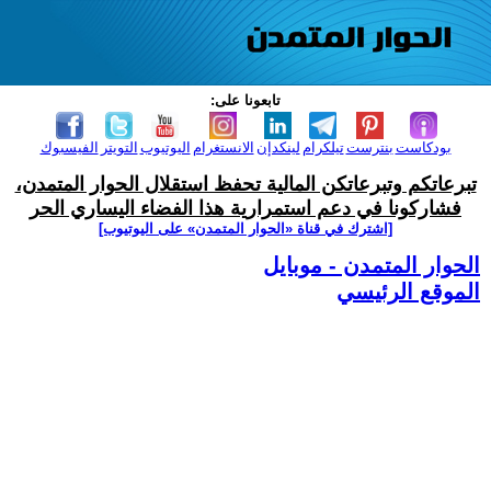
تابعونا على:
بودكاست
بنترست
تيلكرام
لينكدإن
الانستغرام
اليوتيوب
التويتر
الفيسبوك
تبرعاتكم وتبرعاتكن المالية تحفظ استقلال الحوار المتمدن،
فشاركونا في دعم استمرارية هذا الفضاء اليساري الحر
[اشترك في قناة ‫«الحوار المتمدن» على اليوتيوب]
الحوار المتمدن - موبايل
الموقع الرئيسي