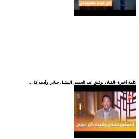
.. كلمة أخيرة -الفنان توفيق عبد الحميد: التمثيل حياتي وأديته كل