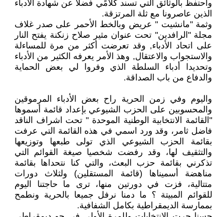
وأحتفظ بالوثائق التي تسند كلامًي فضلا عن شهادة الأدباء
الذين عاصرونا مع ثلة المرتزقة.
وثمة "مانشيت " عريض وبالخط الأحمر على صدر غلاف
مجلة "الرافدين" تحت عنوان مثير صلاح زنكنة يفتح النار
على اتحاد الأدباء, وقد تعرضت أكثر من مرة للمساءلة
والاستجواب والاعتقال, وهذ الأمر يعرفه الكثير من الأدباء
وتحديدا أدباء السلطة الذي وفروا لي بعض الحماية
والدفاع من باب الصداقة.
واليوم وفي زمن الحرية راح بعض الأدباء المرموقين
والمحسوبين على الحزب الشيوعي بإعداد قائمة أسموها
"القائمة الانتخابية الوطنية الموحدة " تحت اشراف الناقد
فاضل ثامر، وقد ورد اسمي في هذه القائمة التي عرفت
بقائمة الحزب الشيوعي الذي تولى طبعها وتوزيعها
والتثقيف لها، وقد رفضت شخصيا صيغة القوائم التي
تذكرني بقائمة حزب البعث، والتي كنا نتحداها بقائمة
مناهضة أسميناها (قائمة المستقلين) ولثلاث دورات
متتالية، فزت في دورتين منها، ترى ما حاجتنا اليوم
للقوائم المبيتة ؟ ما دمنا نرفل جميعا بالحرية ونطمح
بممارسة الديمقراطية بكامل الشفافية.
حسنا جرت الانتخابات وللمرة الأولى في جو ديمقراطي