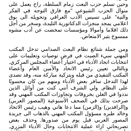
وحين تسلم حزب البعث زمام السلطة، راح يعمل على
منوال الحزب الشيوعي "مع فارق التوجه في الفكر
والنية" على تسيس الأدب العراقي وتحويله الى بوق
اعلامي يمجد منجزات الدكتاتورية التليدة، وسخر من أجل
ذلك اقلاما وأموالا ومؤسسات تمخضت عن أدب مشوه
ممسوخ يثير الامتعاض.
ومن جملة شنائع نظام البعث الصدامي تدخل المكتب
المهني سيء الصيت في فرض توصيات وتعليمات على
انتخابات اتحاد الأدباء في اختيار أعضاء المجلس المركزي,
وبالتالي تعيين رئيس الاتحاد والأمين العام وأعضاء
المكتب التنفيذي من قبله وبتزكية مباركة منه، وقد تصدى
لهذا التدخل سافر بعض الأدباء ومنهم من كان محسوبًا
على النظام, ولي الشرف أنني كنت من أوائل الذين
نددوا في العلن بخروقات وتجاوزات المكتب المهني وقد
صرحت بذلك في الصحف الأسبوعية (المصور العربي)
و(الرافدين) و(الزمن) مما دعا هاني وهيب رئيس الاتحاد
وخالد طبره مسؤول المكتب المهني بالذهاب الى جريدة
المصور العربي قبل يوم من صدورها, وحذف بعض
تصريحاتي ازاء عملية الانتخابات وحال الأدباء المزري,