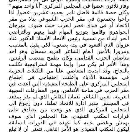
وفاز ثلاثون عضوا في المجلس المركزي "أنا واحد منهم "
وكان حصة قائمة فاضل ثامر بحدود عشرين عضوا, لذا
راحوا يجتمعون في مقر الحزب الشيوعي بدلا من مقر
الاتحاد أو في فندق قصر العرب حيث ضيوف مهرجان
الجواهري وقاموا بتوزيع المهام فيما بينهم وبالتراضي
الحر ابتداء من تسمية رئيس الاتحاد الاستاذ الدكتور عناد
غزوان الذي أقنعوه في بيته بصعوبة لكي يقبل بالمنصب
ومرورا بالأمين العام الشاعر الفريد سمعان وهو أحد
مناضلي الحزب القدامى، وكان يطمح بمنصب الرئيس،
وهذا الأمر لم يكن سرا وإنما مهمة استراتيجية تكللت
بالنجاح، وقد ابديت امتعاضي علنا من التكتلات الحزبية
في مؤسسة الأدباء وأعلنت احتجاجي في اجتماع
المجلس المركزي على الطبخة التنفيذية التي اعدت في
مقر الحزب في ساحة الأندلس، ومن المفارقات العجيبة
الغريبة، تعيين الشاعر نعمان النقاش الذي لم يفز بمقعد
في المجلس مدير ادارة للاتحاد تملقا، دون رجوع الى
المجلس المركزي الذي هو وحده من يصادق على
قرارات المكتب التنفيذي, هذا المجلس الذي سوف
يهمش ويقضي عليه كما عهده في الدورات السابقة
ليكون المكتب التنفيذي هو الأمر الناهي، نتمنى أن لا تبلغ