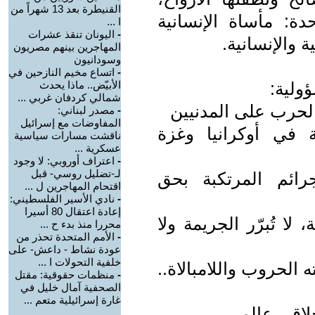
القنيطرة بعد 13 شهراً من
 مأساة الإنسانية
ا ...
-
اليونان تنقذ عشرات
 والإنسانية.
المهاجرين بينهم مصريون
وسودانيون
-
اتساع مخيم النازحين في
ولية:
الأبيّض.. ماذا يحدث
شمالي كردفان غربي ...
الحرب على المدنيين
-
مصدر لبناني:
المفاوضات مع إسرائيل
 في أوكرانيا وغزة
ناقشت مسارات سياسية
عسكرية ...
-
اعتراف أوروبي: لا وجود
لـ-تضليل روسي- قبل
ائم المرتكبة بحق
اقتحام المهاجرين ل ...
-
نادي الأسير الفلسطيني:
إعادة اعتقال 80 أسيرا
ا تُبرّر الجريمة ولا
محررا منذ بدء ح ...
-
الأمم المتحدة تحذر من
عودة نشاط - داعش- على
خلفية التحولات ا ...
ه الحروب واللامبالاة..
-
منظمات حقوقية: مقتل
الصحفية آمال خليل في
غارة إسرائيلية متعم ...
لاقي عالمي،