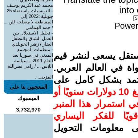
محمد عبد الكريم يوسف
into
-
التونسيات واستفتاء 25
جويلية :2022 إلى
المقاطعة لا مصلحة للن ...
Power
/ حمه الهمامي
-
تحليل الاستغلال بين
العمل الشاق والتطفل
الضار / زهير الخويلدي
-
منظمات المجتمع
ستقل يسعى لنشر قيم
المدني في سوريا بعد
العام 2011 .. سياسة
واة في العالم العربي.
اللاس ... / رامي نصرالله
المزيد.....
عتمد بشكل كامل على
المعجبين بنا على
ساهم/ي معنا! بدعمكم بمبلغ 10 دولارات سنويًا أو
الفيسبوك
 استمرار هذا المنبر
3,732,970
ويًا للفكر اليساري
ى معلومات التحويل