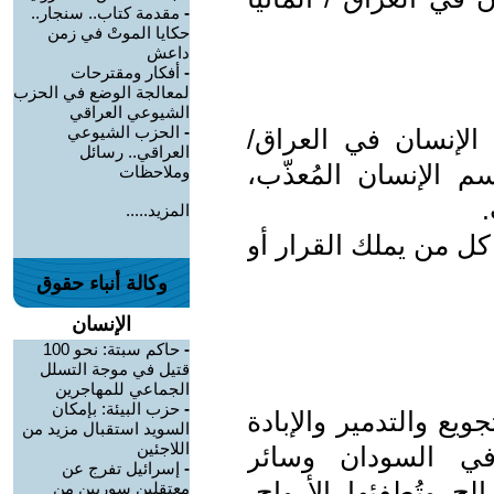
-
مقدمة كتاب.. سنجار..
حكايا الموتْ في زمن
داعش
-
أفكار ومقترحات
لمعالجة الوضع في الحزب
الشيوعي العراقي
-
الحزب الشيوعي
لإنسان في العراق/
العراقي.. رسائل
سم الإنسان المُعذّب،
وملاحظات
المزيد.....
كل من يملك القرار أو
وكالة أنباء حقوق
الإنسان
-
حاكم سبتة: نحو 100
قتيل في موجة التسلل
الجماعي للمهاجرين
-
حزب البيئة: بإمكان
يع والتدمير والإبادة
السويد استقبال مزيد من
اللاجئين
في السودان وسائر
-
إسرائيل تفرج عن
لح وتُطفئها الأرواح،
معتقلين سوريين من