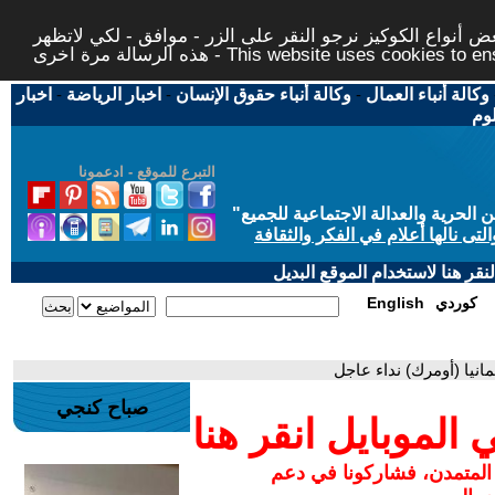
 أنواع الكوكيز نرجو النقر على الزر - موافق - لكي لاتظهر
This website uses cookies to ensure you ge
وكالة أنباء العمال
-
وكالة أنباء حقوق الإنسان
-
اخبار الرياضة
-
اخبار
لوم
التبرع للموقع - ادعمونا
حرية والعدالة الاجتماعية للجميع
"
تى نالها أعلام في الفكر والثقافة
قر هنا لاستخدام الموقع البديل
كوردي
English
انيا (أومرك) نداء عاجل
صباح كنجي
لموبايل انقر هنا
 المتمدن، فشاركونا في دعم