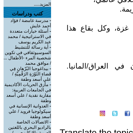
المزيد.....
مة.
كتب ودراسات
-
مدرسة غامضة / فؤاد
أحمد عايش
، غزة، وكل بقاع هذا
-
أسئلة خيارات متعددة
في الاستراتيجية / محمد
عبد الكريم يوسف
-
أية رسالة للتنشيط
السوسيوثقافي في تكوين
شخصية المرء -الأطفال ...
/ موافق محمد
ي العراق/المانيا.
-
بيداغوجيا البُرْهانِ فِي
فَضاءِ الثَوْرَةِ الرَقْمِيَّةِ /
علي أسعد وطفة
-
مأزق الحريات الأكاديمية
في الجامعات العربية:
مقاربة نقدية / علي أسعد
وطفة
-
العدوانية الإنسانية في
سيكولوجيا فرويد / علي
أسعد وطفة
-
الاتصالات الخاصة
بالراديو البحري باللغتين
Translate the topic
العربية والانكليزي ... /