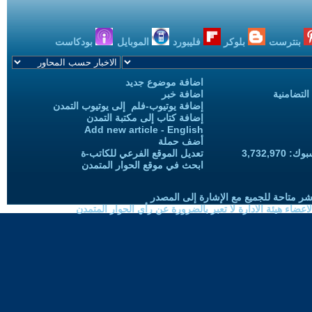
بنترست
بلوكر
فليبورد
الموبايل
بودكاست
اضافة موضوع جديد
التضامنية
اضافة خبر
إضافة يوتيوب-فلم إلى يوتيوب التمدن
إضافة كتاب إلى مكتبة التمدن
Add new article - English
أضف حملة
3,732,97
تعديل الموقع الفرعي للكاتب-ة
ابحث في موقع الحوار المتمدن
شر متاحة للجميع مع الإشارة إلى المصدر
ضاء هيئة الادارة لا تعبر بالضرورة عن رأي الحوار المتمدن