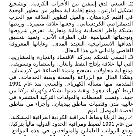
2ـ السعي لدق إسفين بين الأحزاب الكردية.. وتشجيع
تشكيل ادارتين.. ومنع إقامة اية مظهر من مظهر الوحدة
في إقليم كردستان.. والميل لتطوير العلاقة مع الحزب
الديمقراطي الكردستاني.. وجعلها علاقة متميزة.. وربطها
بشبكة وأطر اقتصادية ومالية وتجارية.. تفرض شروطها
وتوجهاتها السياسية على الطرف الآخر.. وتمهد لتحقيق
أهدافها الاستراتيجية البعيدة المدى.. وغاياتها المعروفة
للقاصي والداني في هذا المجال..
3ـ السعي للتحكم بحركة الاقتصاد والتجارة والمشاريع..
التي لها علاقة بإنتاج النفط والغاز.. واستثماره وتسويقه..
ومنع اية محاولات لتشجيع وتنمية الصناعة في كردستان..
وهكذا الحال مع الزراعة والصحة وبقية الخدمات.. في
المقدمة منها مسألة الكهرباء.. والسعي منذ عام 1991
لربط كهرباء دهوك وبقية مدنها بشبكة وكهرباء تركيا من
جهة.. ونصب المحطات والمولدات التركية المنتشرة في
غالبية مدن وقصبات مناطق بهدينان.. وأجزاء من مناطق
اقضية الموصل لليوم..
4ـ ربط الربايا ونقاط المراقبة الكردية العراقية المشكلة..
من عام 1991 لضبط ومراقبة الحدود الدولية مالياً بتركيا..
ودفع الرواتب للعاملين والمتواجدين في هذه المواقع..