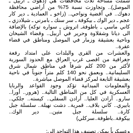
شملت مساحة ثلاث محافظات هي (دهوك ـ اربيل ـ
الموصل).. وتجاوزت نسبة 75% من أراضي محافظة
دهوك.. في أقضية ونواحي.. (زاخو ـ العمادية ـ دير كار
عجم ـ دير الوك ـ بيكوفة ـ سر سنك ـ بامرني ـ شيلادزي ـ
كاني ماسي ـ باطوفةـ اتروش ـ سواره توكه) بالإضافة
الى ديانا وشقلاوة وحرير في أربيل.. وقضاء الشيخان
وناحية بعشيقة وزمار في الموصل ومناطق في قضاء
عقرة..
والعشرات من القرى والبلدات على امتداد رقعة
جغرافية من اقصى غرب العراق مع الحدود السورية
لأكثر من 200 كلم شرقاً في مناطق شمال شرق
السليمانية.. وبعمق نحو 140 كلم متراً جنوباً في ناحية
بعشيقة التابعة لمركز قضاء الموصل مباشرة..
والمعلومات الميدانية تؤكد وجود القواعد والربايا
العسكرية في كل من المناطق التالية.. (هرور.. أورا..
سارو.. أرادن العليا.. أرادن السفلى.. كيسته.. جلكي..
بابيري.. كاني بلاف.. قمرية.. دشت نهيلة.. سلسلة جبل
كارة.. سلسلة جبل متين.. دير الوك..
بيكوفة..باطوفة..سركلي)
وعسكرياً يمكن تصنيف هذا التواجد الى: