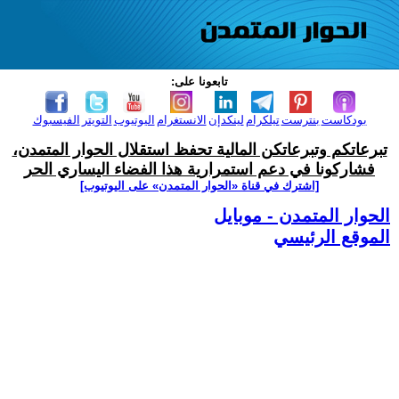
تابعونا على:
بودكاست
بنترست
تيلكرام
لينكدإن
الانستغرام
اليوتيوب
التويتر
الفيسبوك
تبرعاتكم وتبرعاتكن المالية تحفظ استقلال الحوار المتمدن،
فشاركونا في دعم استمرارية هذا الفضاء اليساري الحر
[اشترك في قناة ‫«الحوار المتمدن» على اليوتيوب]
الحوار المتمدن - موبايل
الموقع الرئيسي