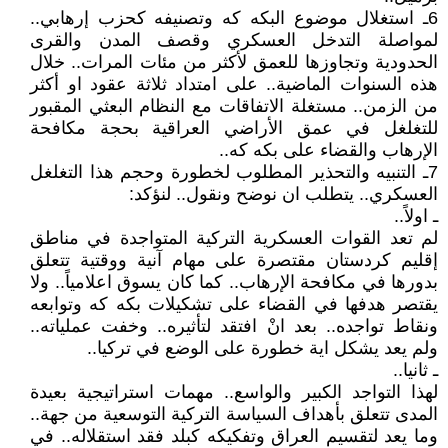
6ـ استغلال موضوع البكه كه وتصنيفه كحزب إرهابي..
لمواصلة التدخل العسكري وقصف المدن والقرى
الحدودية وتجاوزها للعمق لأكثر من مئات المرات.. خلال
هذه السنوات الماضية.. على امتداد ثلاثة عقود او أكثر
من الزمن.. مستغلة الاتفاقات مع النظام البعثي المقبور
للتغلغل في عمق الأراضي العراقية بحجة مكافحة
الإرهاب والقضاء على بكه كه..
7ـ التنبيه والتحذير المطلوب لخطورة وحجم هذا التغلغل
العسكري.. يتطلب ان نوضح ونقول.. لنؤكد:
ـ اولاً..
لم تعد القوات العسكرية التركية المتواجدة في مناطق
إقليم كردستان مقتصرة على مهام آنية ووقتية تتعلق
بدورها في مكافحة الإرهاب.. كما كان يسوق اعلامياً.. ولا
يقتصر هدفها في القضاء على تشكيلات بكه كه وتوابعه
ونقاط تواجده.. بعد انْ افتقد لتأثيره.. وخفت عملياته..
ولم يعد يشكل اية خطورة على الوضع في تركيا..
ـ ثانيا..
لهذا التواجد الكبير والواسع.. مهمات استراتيجية بعيدة
المدى تتعلق بأهداف السياسة التركية التوسعية من جهة..
وما يعد لتقسيم العراق وتفكيكه كبلد فقد استقلاله.. في