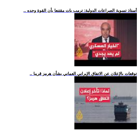
.. أستاذ تسوية الصراعات الدولية: ترمب بات مقتنعا بأن القوة وحده
.. توقعات بالإعلان عن الاتفاق الإيراني العماني بشأن هرمز قريبا