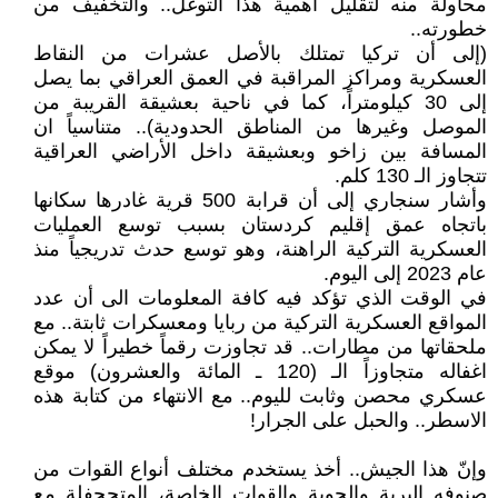
محاولة منه لتقليل أهمية هذا التوغل.. والتخفيف من
خطورته..
(إلى أن تركيا تمتلك بالأصل عشرات من النقاط
العسكرية ومراكز المراقبة في العمق العراقي بما يصل
إلى 30 كيلومتراً، كما في ناحية بعشيقة القريبة من
الموصل وغيرها من المناطق الحدودية).. متناسياً ان
المسافة بين زاخو وبعشيقة داخل الأراضي العراقية
تتجاوز الـ 130 كلم.
وأشار سنجاري إلى أن قرابة 500 قرية غادرها سكانها
باتجاه عمق إقليم كردستان بسبب توسع العمليات
العسكرية التركية الراهنة، وهو توسع حدث تدريجياً منذ
عام 2023 إلى اليوم.
في الوقت الذي تؤكد فيه كافة المعلومات الى أن عدد
المواقع العسكرية التركية من ربايا ومعسكرات ثابتة.. مع
ملحقاتها من مطارات.. قد تجاوزت رقماً خطيراً لا يمكن
اغفاله متجاوزاً الـ (120 ـ المائة والعشرون) موقع
عسكري محصن وثابت لليوم.. مع الانتهاء من كتابة هذه
الاسطر.. والحبل على الجرار!
وإنّ هذا الجيش.. أخذ يستخدم مختلف أنواع القوات من
صنوفه البرية والجوية والقوات الخاصة، المتجحفلة مع