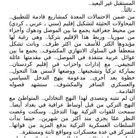
المستقبل غير البعيد..
ـ ثالثاً..
من ضمن الاحتمالات المعدة كمشاريع قادمة للتطبيق..
المحاولات الحثيثة لتشكيل إقليم (سني ـ عربي ـ كردي)
من محيط جغرافية يجمع ما بين الموصل ودهوك وأجزاء
من سوريا.. وربط هذا الإقليم بتركيا.. وهي رغبة لها
مؤيدوها الكثر للأسف من اكثر طرف.. وباتت تشكل
منعطفاً في السلوك الانتهازي المكشوف.. يجمع ما بين
عوائل عربية متنفذة في الموصل.. في مقدمتها عائلة
النجيفي.. مع إدارات واحزاب في إقليم كردستان..
بمباركة تركيا وتشجيعها.. ووضعها لأسس هذا التحول..
خطوة بعد أخرى.. مدعومة بنهج التدخل السياسي
والعسكري السافر والمكشوف.. سنشهد فصوله
القادمة..
ان لم ننتبه ونتصدى لهذا النهج التخاذلي.. المتواطئ مع
النهج التركي من قبل أوساط عراقية في بغداد أيضا..
سمحت للقوات التركية بهذا التدخل.. وسكتت وغضت
النظر عمّا يجري منذ أكثر من شهرين.. حينما بدأت
السلطات العسكرية التركية بدفع المزيد من قواتها..
للتمركز في عدة معسكرات ومواقع ثابتة ومستقرة..