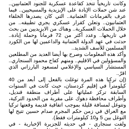
وكانت تاريخياً تتخذ كقاعدة عسكرية للجنود العثمانيين..
عند شن حملات الإبادة على الإيزيدية والمسيحيين.. فيما
عرف بالفرمانات العثمانية.. التي كان يصدرها الخلفاء
العثمانيون.. وتعلن كقرار عسكري يجري تطبيقه.. من
خلال الحملات العسكرية.. وهناك من الايزيديين من بحث
في تاريخها.. وعدد أكثر من 72 فرماناً وحملة إبادة..
حدثت في عهد الدولة العثمانية والداعمين لها من الكورد
المسلمين للأسف الشديد..
وأكد هذه المعلومات وصرح بها أيضا العديد من المطلعين
والمسؤولين في الاقليم.. ومنهم كفاح محمود السنجاري..
المستشار السياسي والإعلامي لمسعود البارزاني الذي
اقرّ..
(إن تركيا هذه المرة توغلت بالفعل إلى أبعد من 40
كيلومتراً في إقليم كردستان، حيث كانت في السنوات
السابقة تركز عملياتها على أطراف منطقة قنديل،
وأطراف محافظة دهوك على مقربة من الحدود التركية،
وتتوغل لمسافة قليلة بموجب اتفاقية قديمة وقعتها تركيا
مع العراق في زمن حكم المجرم صدام حسين تتيح لها
التوغل بين 5 و10 كيلومترات فقط).
ولفت سنجاري - في حديثه للجزيرة الإخبارية - في