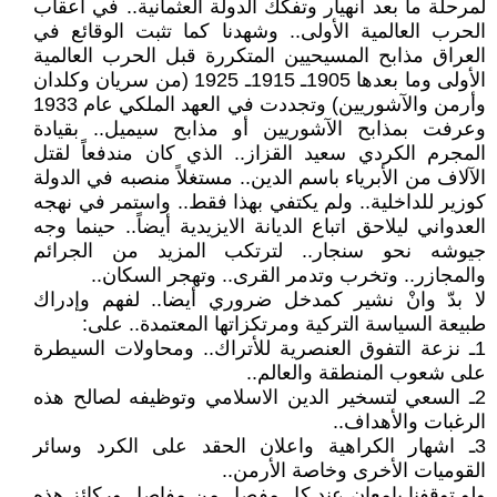
لمرحلة ما بعد انهيار وتفكك الدولة العثمانية.. في اعقاب
الحرب العالمية الأولى.. وشهدنا كما تثبت الوقائع في
العراق مذابح المسيحيين المتكررة قبل الحرب العالمية
الأولى وما بعدها 1905ـ 1915ـ 1925 (من سريان وكلدان
وأرمن والآشوريين) وتجددت في العهد الملكي عام 1933
وعرفت بمذابح الآشوريين أو مذابح سيميل.. بقيادة
المجرم الكردي سعيد القزاز.. الذي كان مندفعاً لقتل
الآلاف من الأبرياء باسم الدين.. مستغلاً منصبه في الدولة
كوزير للداخلية.. ولم يكتفي بهذا فقط.. واستمر في نهجه
العدواني ليلاحق اتباع الديانة الايزيدية أيضاً.. حينما وجه
جيوشه نحو سنجار.. لترتكب المزيد من الجرائم
والمجازر.. وتخرب وتدمر القرى.. وتهجر السكان..
لا بدّ وانْ نشير كمدخل ضروري أيضا.. لفهم وإدراك
طبيعة السياسة التركية ومرتكزاتها المعتمدة.. على:
1ـ نزعة التفوق العنصرية للأتراك.. ومحاولات السيطرة
على شعوب المنطقة والعالم..
2ـ السعي لتسخير الدين الاسلامي وتوظيفه لصالح هذه
الرغبات والأهداف..
3ـ اشهار الكراهية واعلان الحقد على الكرد وسائر
القوميات الأخرى وخاصة الأرمن..
ولو توقفنا بإمعان عند كل مفصل من مفاصل وركائز هذه