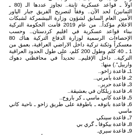
اولاً ـ قواعد عسكرية ثابتة.. تجاوز عددها الـ (80 ـ
الثمانين) لحد الآن.. وفقاً لتصريح الفريق جبار الياور
الأمين العام السابق لشؤون وزارة البيشمركة لشبكات
الاعلام مؤكداً.. من عام 2019 قامت الحكومة التركية
ببناء قواعد عسكرية في اقليم كردستان.. وحسب
الإحصاءات الرسمية لوزارة الدفاع التركية هناك 80
معسكراً وثكنة تركية داخل الاراضي العراقية، بعمق من
1 ـ 40 كلم وطول 200 كلم، على طول الحدود العراقية
التركية.. داخل الإقليم.. تحديداً في محافظتي دهوك
واربيل".) منها:
1ـ قاعدة زاخو..
2ـ قاعدة بامرني..
3ـ قاعدة حرير..
4ـ قاعدة زيلكان في بعشيقة..
5ـ قاعدة كاني ماسي ـ كر باروخ..
6ـ قاعدة باتوفه ـ باطوفة على طريق زاخو ـ ناحية كاني
ماسي
7ـ قاعدة سينكي
8ـ قاعدة بيكوفا ـ گري بي
9ـ قاعدة سيري.