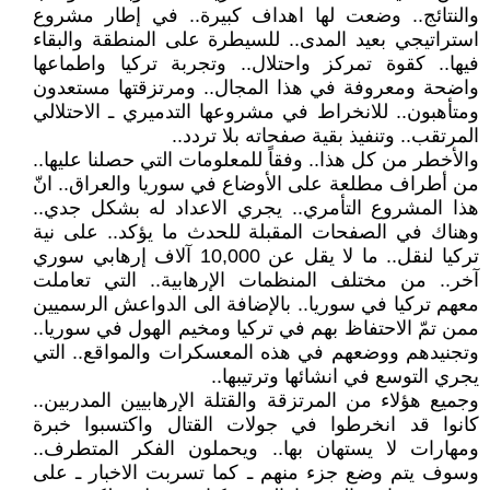
والنتائج.. وضعت لها اهداف كبيرة.. في إطار مشروع
استراتيجي بعيد المدى.. للسيطرة على المنطقة والبقاء
فيها.. كقوة تمركز واحتلال.. وتجربة تركيا واطماعها
واضحة ومعروفة في هذا المجال.. ومرتزقتها مستعدون
ومتأهبون.. للانخراط في مشروعها التدميري ـ الاحتلالي
المرتقب.. وتنفيذ بقية صفحاته بلا تردد..
والأخطر من كل هذا.. وفقاً للمعلومات التي حصلنا عليها..
من أطراف مطلعة على الأوضاع في سوريا والعراق.. انّ
هذا المشروع التأمري.. يجري الاعداد له بشكل جدي..
وهناك في الصفحات المقبلة للحدث ما يؤكد.. على نية
تركيا لنقل.. ما لا يقل عن 10,000 آلاف إرهابي سوري
آخر.. من مختلف المنظمات الإرهابية.. التي تعاملت
معهم تركيا في سوريا.. بالإضافة الى الدواعش الرسميين
ممن تمّ الاحتفاظ بهم في تركيا ومخيم الهول في سوريا..
وتجنيدهم ووضعهم في هذه المعسكرات والمواقع.. التي
يجري التوسع في انشائها وترتيبها..
وجميع هؤلاء من المرتزقة والقتلة الإرهابيين المدربين..
كانوا قد انخرطوا في جولات القتال واكتسبوا خبرة
ومهارات لا يستهان بها.. ويحملون الفكر المتطرف..
وسوف يتم وضع جزء منهم ـ كما تسربت الاخبار ـ على