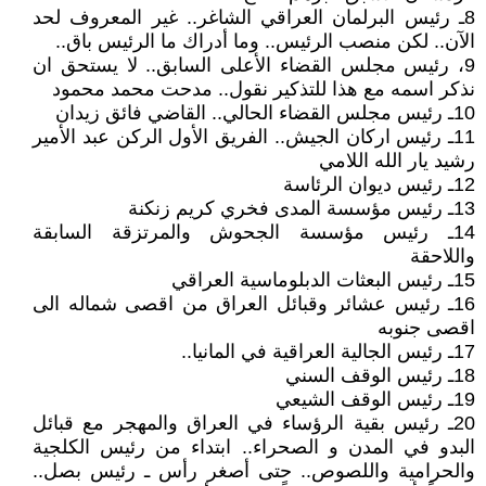
8ـ رئيس البرلمان العراقي الشاغر.. غير المعروف لحد
الآن.. لكن منصب الرئيس.. وما أدراك ما الرئيس باق..
9، رئيس مجلس القضاء الأعلى السابق.. لا يستحق ان
نذكر اسمه مع هذا للتذكير نقول.. مدحت محمد محمود
10ـ رئيس مجلس القضاء الحالي.. القاضي فائق زيدان
11ـ رئيس اركان الجيش.. الفريق الأول الركن عبد الأمير
رشيد يار الله اللامي
12ـ رئيس ديوان الرئاسة
13ـ رئيس مؤسسة المدى فخري كريم زنكنة
14ـ رئيس مؤسسة الجحوش والمرتزقة السابقة
واللاحقة
15ـ رئيس البعثات الدبلوماسية العراقي
16ـ رئيس عشائر وقبائل العراق من اقصى شماله الى
اقصى جنوبه
17ـ رئيس الجالية العراقية في المانيا..
18ـ رئيس الوقف السني
19ـ رئيس الوقف الشيعي
20ـ رئيس بقية الرؤساء في العراق والمهجر مع قبائل
البدو في المدن و الصحراء.. ابتداء من رئيس الكلجية
والحرامية واللصوص.. حتى أصغر رأس ـ رئيس بصل..