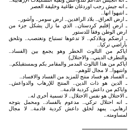
ـ انه الجيش الداعم للدواعش وبقية التشكيلات الإرهابية..
ـ انه جيش رجب اوردغان طاغية وخليفة العصر
ـ انتبهوا انها..
ـ ارض العراق.. بلاد الرافدين.. ارض سومر.. وآشور..
ـ ارض إقليم كردستان.. الذي ما زال يشكل جزء من
ارض الوطن وفقاً للدستور
ـ ارضكم وبلادكم.. لا تدعوها تستباح وتغتصب.. وتلحق
بأراضي تركيا..
اياكم من الثالوث الخطر وهو يجمع بين (الفساد..
والتطرف الديني.. والاحتلال)
اياكم من هذا الثالوث المدمر والمقامر بكم وبمستقبلكم..
وانتبهوا.. لا مجال للوهم..
ـ الفساد هو فساد منتج للمزيد من الفساد والافساد..
ـ الدين هو ذات الدين.. المنتج للإرهاب والدواعش..
واياكم من داعش كردية قادمة..
ـ الاحتلال هو نفس الاحتلال.. لا تسمية أخرى له..
ـ انه احتلال تركي.. مدعوم بالفساد.. ومحمل بتوجه
ارهابي.. يمهد لخلق داعش كردية قادمة.. لا مجال
لمساومته..
ـــــــــــــــــــــــــــــــ