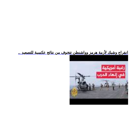
.. انفراج وشيك لأزمة هرمز وواشنطن تتخوف من نتائج عكسية للتصعيد