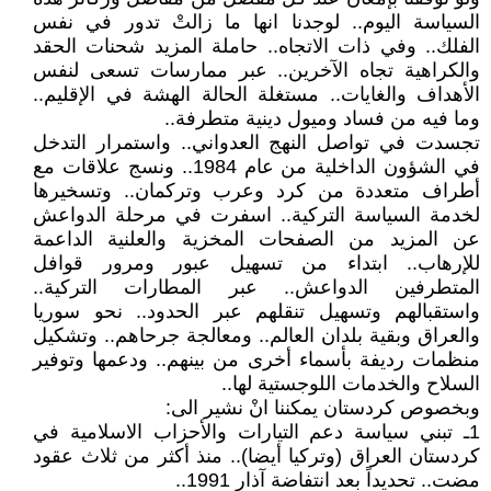
السياسة اليوم.. لوجدنا انها ما زالتْ تدور في نفس
الفلك.. وفي ذات الاتجاه.. حاملة المزيد شحنات الحقد
والكراهية تجاه الآخرين.. عبر ممارسات تسعى لنفس
الأهداف والغايات.. مستغلة الحالة الهشة في الإقليم..
وما فيه من فساد وميول دينية متطرفة..
تجسدت في تواصل النهج العدواني.. واستمرار التدخل
في الشؤون الداخلية من عام 1984.. ونسج علاقات مع
أطراف متعددة من كرد وعرب وتركمان.. وتسخيرها
لخدمة السياسة التركية.. اسفرت في مرحلة الدواعش
عن المزيد من الصفحات المخزية والعلنية الداعمة
للإرهاب.. ابتداء من تسهيل عبور ومرور قوافل
المتطرفين الدواعش.. عبر المطارات التركية..
واستقبالهم وتسهيل تنقلهم عبر الحدود.. نحو سوريا
والعراق وبقية بلدان العالم.. ومعالجة جرحاهم.. وتشكيل
منظمات رديفة بأسماء أخرى من بينهم.. ودعمها وتوفير
السلاح والخدمات اللوجستية لها..
وبخصوص كردستان يمكننا انْ نشير الى:
1ـ تبني سياسة دعم التيارات والأحزاب الاسلامية في
كردستان العراق (وتركيا أيضا).. منذ أكثر من ثلاث عقود
مضت.. تحديداً بعد انتفاضة آذار 1991..