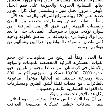
ثالثاً ـ ربايا متعددة.. ممتدة من حدود زاخو مروراً بسلاسل
جبالها الشمالية الحدودية والجنوبية على قمم الجبل
الأبيض.. مروراً بجبل متين.. وسلسلتي جبل كارا.. تجاوز
عددها على 120 ربيئة وموقع للمراقبة والرصد لحد الآن..
رابعاً ـ نقاط تفتيش وسيطرات متعددة بين المدن
والقصبات المهمة.. في عمق الأراضي العراقية.. من
سواره توكه.. مروراً بـ سرسنك.. العمادية.. حتى ما بعد
دير آلوك وشيلا دزه.. بالإضافة الى مناطق باطوفة وناحية
كاني ماصي.. تستوقف المواطنين العراقيين وتسألهم عن
هوياتهم الرسمية..
اما العدد.. وفقاً لما رشح من معلومات.. عن حجم
القوات العسكرية التركية المخصصة للمهمات والتواجد
والانتشار في كردستان.. من ضباط وجنود ومناوبين.. فهو
بحدود 7000 ـ 10,000 عسكري.. بحوزتهم أكثر من 300
دبابة ومدرعة جديدة.. تم إدخالها مؤخراً.. مدعومة
بالطائرات.. مع معدات ثقيلة لشق الطرق ومستلزمات
بناء القواعد العسكرية الثابتة وتحصينها..
وكل هذه الإجراءات تؤشر وتؤكد:
الى أنّ هذا التواجد ليس مؤقتاً.. ويؤسس لقوة احتلال..
ضمن سياقات خطط عسكرية محسوبة العواقب