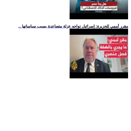
.. مقرر أممي للجزيرة: إسرائيل تواجه عزلة متصاعدة بسبب سياساتها