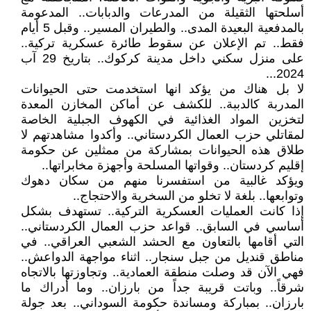
أسلحتها الثقيلة من المدرعات والدبابات.. المدعومة
بالمدفعية البعيدة المدى.. والطيران المسير.. وقبل 5 أيام
فقط.. تم الإعلان عن سقوط طائرة عسكرية تركية..
على منزل سكني داخل مدينة كركوك.. بتاريخ 29 آب
2024...
لا بل هناك من يؤكد انها استخدمت حتى الحيوانات
المدربة كالدببة.. للكشف عن أماكن المخازن المعدة
لتخزين المواد الغذائية في الكهوف الجبلية الخاصة
لمقاتلي حزب العمال الكردستاني.. وأكدوا مشاهدتهم لا
طلاق هذه الحيوانات بمشاركة من ممثلين عن حكومة
إقليم كردستان.. وقواتها المسلحة وأجهزة مخابراتها..
ويؤكد غالبية من استفسرنا منهم من سكان دهوك
وتوابعها.. بلغة لا تخلو من السخرية والاحتجاج..
إذا كانت العمليات العسكرية التركية.. تستهدف بشكل
أساسي في السابق.. قواعد حزب العمال الكردستاني..
التي أقامها بالتعاون مع الحشد الشعبي العراقي.. في
مناطق قنديل من جبل سنجار.. اثناء مواجهة الدواعش..
فهي الآن قد وصلت منطقة العمادية.. وتجاوزتها بالاتجاه
شرقاً.. وباتت قريبة جداً من بارزان.. وما أدراك ما
بارزان.. بمباركة ومساندة حكومة السوداني.. بعد جولة