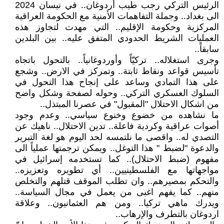
الرئيس التركي رجب طيب أردوغان.. في نيسان 2024
الى بغداد.. وجملة التفاهمات الأمنية مع الحكومة العراقية
المركزية وحكومة الإقليم.. التي مهدت لتجاوز هذه
العمليات الشريط الحدودي المتفق عليه.. بين البلدين
سابقاً..
وجرى استغلاله.. تركيّاً وأوردوغانياً.. بالتحول باتجاه
تأسيس قواعد ونقاط ثابتة.. وتمركز في الارض.. وشجع
على هذا التمادي وساعد على إنجاح هذا التحول في
السلوك العسكري التركي.. وحوله لصفحة وشكل واضح
من اشكال الاحتلال "المقبول" في عصرنا المبتذل..
ما نشاهده من خضوع وخنوع سياسي.. وعدم وجود
أصوات عراقية وكردية فاعلة.. تدين الاحتلال.. ناهيك عن
التصدي له.. واقصى ما نلتمسه لحد اليوم هو لغة التبرير
والدعوة "لضبط " هذا التوغل.. ويمكن ترجمتها عملياً الى
مفهوم (ضبط الاحتلال).. كما تستخدمه إسرائيل في
مواجهاتها مع الفلسطينيين.. أي تطويره وتعزيزه..
والتحكم بمصيرهم.. وان تطلب الموقف قتلهم والتخلص
منهم.. كما يفهم اغبى من يعمل في مجال السياسة..
ويدرك ماهي تركيا.. ومن هم العثمانيون.. وعلاقة
اردوغان بالتطرف والإرهاب..