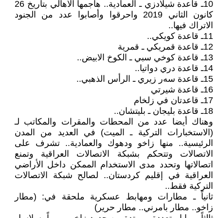
10ـ قاعدة شيلادزي ـ العمادية.. هاجمها الأهالي بتاريخ 26
كانون الثاني 2019 واحرقوا وأصابوا عدد من الجنود
الاتراك فيها..
11ـ قاعدة كويكي..
12ـ قاعدة قمريكي ـ قمرية
13ـ قاعدة کوخي سبي ـ الكوخ الابيض..
14ـ قاعدة دري دواتيا..
15ـ قاعدة سەر زيري ـ الرأس الذهبي..
16ـ قاعدة شیرتي
17ـ قاعدتان في زلخام
18ـ قاعدة بليجان ـ بليتشان..
وهناك أيضا عدد من المحطات والمقرات والمكاتب لـ
(الاستخبارات التركية ـ الميت) في العديد من المدن
الرئيسية.. منها زاخو ودهوك والعمادية.. تشرف على
الاتصالات وتتحكم بشبكة الاتصالات العراقية وتمنع
اتصالاتها وتحدد مدى الاستخدام الممكن داخل الأراضي
العراقية في إقليم كردستان.. لصالح شبكة الاتصالات
التركية فقط..
ثانياً ـ مطارات ومهابط عسكرية ملحقة في: (مطار
زاخو.. مطار بامرني.. مطار حرير)