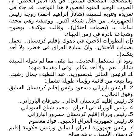
والمضحك.. المضحك المبكي.. في هذا الأمر الخطير.. انّ
الصوت الوحيد المنوه لخطورة هذا التواجد.. قد جاء في
تغريدة وتنويه للسيدة (شانازْ إبراهيم احمد) زوجة رئيس
الجمهورية.. من خلال شبكة اكس.. ووصفته وهي محقة
تماماً.. بـ (بصمات احتلال).. وقالت مؤكدة.. بوضوح
وشجاعة نادرة في زمن الجبناء:
(إن التطورات الأخيرة في دهوك بإقليم كردستان.. تحمل
بصمات الاحتلال.. وانّ سيادة العراق في خطر، ولا أحد
يتكلم)..
ونود ان نستكمل الحديث.. بما تبقى مما لم تقوله السيدة
شاناز.. نعم.. ولا أحد يتكلم.. وفي المقدمة منهم:
1ـ الرئيس الحالي للجمهورية.. عبد اللطيف جمال رشيد..
وما يتبعه من قائمة رؤساء طويلة تشمل:
2ـ الرئيس بارزاني مسعود رئيس إقليم كردستان السابق
وفوق الحالي..
3ـ رئيس إقليم كردستان الحالي.. نجيرفان البارزاني..
4ـ رئيس الوزراء في العراق.. محمد شياع السوداني
5ـ رئيس وزراء إقليم كردستان مسرور البارزاني
6ـ رئيس جمهورية العراق الأسبق.. فواد معصوم
7ـ رئيس جمهورية العراق السابق ورئيس حكومة إقليم
كردستان الأسبق.. برهم صالح