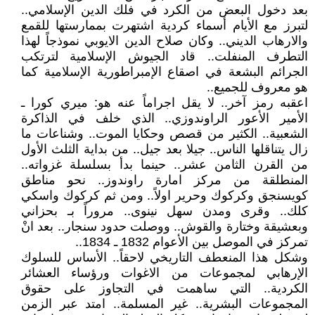
بعد دخول البعض من الكرد في فلك الدين الإسلامي..
لتبرز مع الأيام أسماء كردية اشتهرت بممارستها للقمع
والارهاب الديني.. وكان صلاح الدين الايوبي نموذجاً لهذا
التطرف المنفلت.. قاد الجيوش الإسلامية لترتكب
الجرائم البشعة في اصقاع الإمبراطورية الإسلامية كما
هو معروف للجميع..
اعقبه رمز آخر.. لا يقل اجراماً عنه هو: ميري كورا ـ
الأمير الأعور الراوندوزي.. الذي خلف في الذاكرة
الشعبية.. الكثير من قصص وحكايا الموت.. وشناعات ما
زال يتناقلها الناس.. جيلا بعد جيل.. من بداية الثلث الأول
من القرن الثامن عشر.. حينما بدأ بسلسلة غزواته..
المنطلقة من مركز امارة راوندوز.. نحو مناطق
كويسنجق وكركوك وحرير اولاً.. ومن ثم كركوك واسكي
كلك.. وقرى ومدن سهل نينوى.. مروراً بـ بحزاني
وبعشيقة وختارة والقوش.. ووصلت حدود سنجار.. بعد انْ
تمركز في الموصل بين الأعوام 1832 ـ 1834..
وشكل هذا المنعطف التاريخي لاحقاً.. الأساس للسلوك
الإرهابي لمجموعات من الاغوات ورؤساء العشائر
الكردية.. التي ساهمت في التجاوز على حقوق
المجموعات البشرية.. غير المسلمة.. امتد عبر الزمن