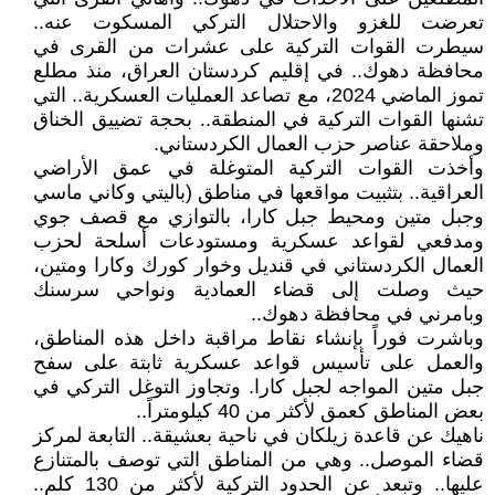
تعرضت للغزو والاحتلال التركي المسكوت عنه..
سيطرت القوات التركية على عشرات من القرى في
محافظة دهوك.. في إقليم كردستان العراق، منذ مطلع
تموز الماضي 2024، مع تصاعد العمليات العسكرية.. التي
تشنها القوات التركية في المنطقة.. بحجة تضييق الخناق
وملاحقة عناصر حزب العمال الكردستاني.
وأخذت القوات التركية المتوغلة في عمق الأراضي
العراقية.. بتثبيت مواقعها في مناطق (باليتي وكاني ماسي
وجبل متين ومحيط جبل كارا، بالتوازي مع قصف جوي
ومدفعي لقواعد عسكرية ومستودعات أسلحة لحزب
العمال الكردستاني في قنديل وخوار كورك وكارا ومتين،
حيث وصلت إلى قضاء العمادية ونواحي سرسنك
وبامرني في محافظة دهوك..
وباشرت فوراً بإنشاء نقاط مراقبة داخل هذه المناطق،
والعمل على تأسيس قواعد عسكرية ثابتة على سفح
جبل متين المواجه لجبل كارا. وتجاوز التوغل التركي في
بعض المناطق كعمق لأكثر من 40 كيلومتراً..
ناهيك عن قاعدة زيلكان في ناحية بعشيقة.. التابعة لمركز
قضاء الموصل.. وهي من المناطق التي توصف بالمتنازع
عليها.. وتبعد عن الحدود التركية لأكثر من 130 كلم..