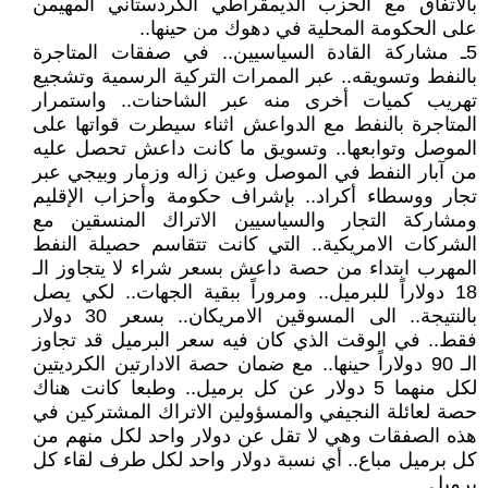
بالاتفاق مع الحزب الديمقراطي الكردستاني المهيمن
على الحكومة المحلية في دهوك من حينها..
5ـ مشاركة القادة السياسيين.. في صفقات المتاجرة
بالنفط وتسويقه.. عبر الممرات التركية الرسمية وتشجيع
تهريب كميات أخرى منه عبر الشاحنات.. واستمرار
المتاجرة بالنفط مع الدواعش اثناء سيطرت قواتها على
الموصل وتوابعها.. وتسويق ما كانت داعش تحصل عليه
من آبار النفط في الموصل وعين زاله وزمار وبيجي عبر
تجار ووسطاء أكراد.. بإشراف حكومة وأحزاب الإقليم
ومشاركة التجار والسياسيين الاتراك المنسقين مع
الشركات الامريكية.. التي كانت تتقاسم حصيلة النفط
المهرب ابتداء من حصة داعش بسعر شراء لا يتجاوز الـ
18 دولاراً للبرميل.. ومروراً ببقية الجهات.. لكي يصل
بالنتيجة.. الى المسوقين الامريكان.. بسعر 30 دولار
فقط.. في الوقت الذي كان فيه سعر البرميل قد تجاوز
الـ 90 دولاراً حينها.. مع ضمان حصة الادارتين الكرديتين
لكل منهما 5 دولار عن كل برميل.. وطبعا كانت هناك
حصة لعائلة النجيفي والمسؤولين الاتراك المشتركين في
هذه الصفقات وهي لا تقل عن دولار واحد لكل منهم من
كل برميل مباع.. أي نسبة دولار واحد لكل طرف لقاء كل
برميل..