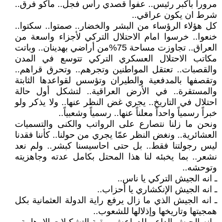
مروراً بأكبر رئيس.. عفواً قصدي رأس فجل.. ماكو فرق..
شرط ان يكون عراقي..
كل هؤلاء الرؤساء من البشر والخضار.. صمتوا.. سكتوا..
خنعوا.. خرسوا امام الاحتلال التركي لأجزاء واسعة من
العراق.. تجاوزت مساحة 75%من أراضي بهدينان.. وباتت
مكاتب الاحتلال العسكري التركي تتوسع في المدن
والقصبات.. تعتقل المواطنين وتجرهم.. وتحرق قراهم..
وتقصفها بالمدفعية والطيران وتؤسس لقواعدها الثابتة
والمستقرة.. في الأرض العراقية.. لتشكل أول حالة
احتلال في التاريخ.. يجري غض النظر عنها.. ولا يذكر ولو
خبراً رسمياً واحداً معلناً عنها.. رسمياً وشعبياً..
ونحن ما زلنا نتصارع على الرواتب والكنى والتسميات
العشائرية.. ونغض النظر عمّا يجري من حولنا.. كأننا فقدنا
ليس رجولتنا فقط.. بل حتى احاسيسنا كبشر.. ولم نعد
نشعر.. بما يخبئه لنا هذا المحتل بكامل عدته وجاهزيته
وتوحشه..
ـ انه الجيش التركي يا ناس..
ـ انه الجيش الإنكشاري يا أحزاب..
ـ انه الجيش الذي ما زال يرفع راية الدولة العثمانية بكل
همجيتها وتاريخها وإذلالها للشعوب..