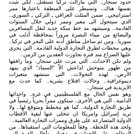
حدود سنجار.. التي مازالت تركيا تستقتل.. لكي تثبت
نفسها هناك.. وتسيطر على المنطقة باعتبارها ممر
استراتيجي.. ضمن المثلث العراقي ـ التركي ـ السوري..
الذي سيتحول الى معبر وممر دولي خلال السنوات
القادمة.. وسيشهد مد خط سكة حديد لنقل المسافرين
والبضائع من ميناء البصرة مروراً بمحافظة أدلب في
سوريا.. ومن ثم ساحل مناطق أدنه على البحر في تركيا..
وهي محطات لطرق التجارة الدولية القادمة.. التي يجري
عليها الصراع منذ فترة تجاوزت العقدين من الزمن..
ولم تكن الاحداث.. التي مرت على سنجار.. وما رافقها
من ظهور متوحش لداعش الاّ "السماد" الذي يمهد
الأرض.. لهذه التحولات.. التي ستشهد متغيرات
ديموغرافية.. وحالات اقتلاع بشرية.. كما حدث مع
الايزيدية في سنجار..
وهو نفس الحال مع الفلسطينيين في غزة.. واحداثها
الدامية.. التي هي الأخرى.. ستكون ممراً بحرياً رئيسياً في
طريق التجارة الدولية.. كما هو مخطط ومتوقع لها.. ولا
تريد إسرائيل وامريكا ان تتخلى عنها لبقية الأقطاب
الدولية المتصارعة على طرق وممرات التجارة العالمية..
ولحد هذه اللحظة.. وفقاً للمعلومات التي استقيناها.. من
المطلعين على الاحداث في دهوك.. وأهالي القرى التي