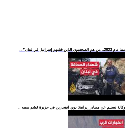
.. منذ عام 2023.. من هم الصحفيون الذين قتلتهم إسرائيل في لبنان؟
.. وكالة تسنيم عن مصادر إيرانية: دوي انفجارين في جزيرة قشم سببه