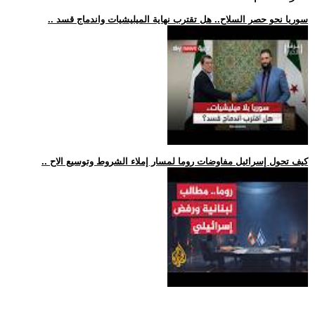
.. سوريا نحو حصر السلاح.. هل تقترب نهاية الميليشيات واندماج قسد
.. كيف تحول إسرائيل مفاوضات روما لمسار إملاء الشروط وتوسيع الاح