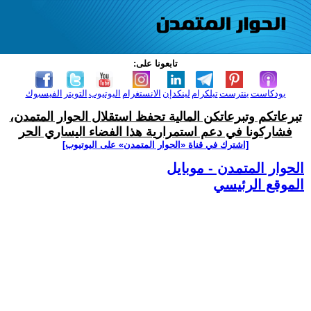
تابعونا على:
بودكاست
بنترست
تيلكرام
لينكدإن
الانستغرام
اليوتيوب
التويتر
الفيسبوك
تبرعاتكم وتبرعاتكن المالية تحفظ استقلال الحوار المتمدن،
فشاركونا في دعم استمرارية هذا الفضاء اليساري الحر
[اشترك في قناة ‫«الحوار المتمدن» على اليوتيوب]
الحوار المتمدن - موبايل
الموقع الرئيسي