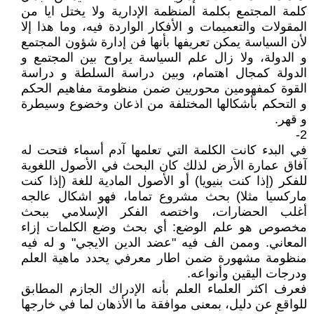
كلمة المجتمع بكلمة المنظمة الإدارية ولا يختل ايا من
المقولات والتعميمات و الأفكار الواردة فيه، وما هذا إلا
لأن السياسة يمكن تعريفها بأنها فن إدارة شؤون المجتمع
و الدولة، ولا زال علم السياسة يراوح بين المجتمع و
الدولة كمجال اهتمام، وبين دراسة السلطة و دراسة
القوة كمفهومين محوريين ضمن منظومة مفاهيم الحكم
و التحكم بأشكالها المختلفة من اذعان وخضوع وسيطرة
و قهر.
2-
في البدء كانت الكلمة التي تعلمها آدم أسماء فتحت له
آفاق عمارة الأرض لذلك كان البحث في الأصول اللغوية
للفكر (إذا كنت بنيويا) أو الأصول المادية للغة (إذا كنت
ماركسيا مثلا) بحث مشروع تماما، فهو اشكال عالجه
أغلب الحضارات، واختصه الفكر الإسلامي ببحث
مخصوص هو علم الوضع: أي بحث وضع الكلمات إزاء
المعاني. وممن الف فيه "عضد الدين الايجي" و له فيه
منظومة مشهورة ضمن اطار معرفي يحدد ماهية العلم
ودرجات اليقين وأنواعه.
فعرف اكثر العلماء العلم بأنه الإدراك الجازم المطابق
للواقع عن دليل، بمعنى موافقة ما الأذهان لما في خارجها