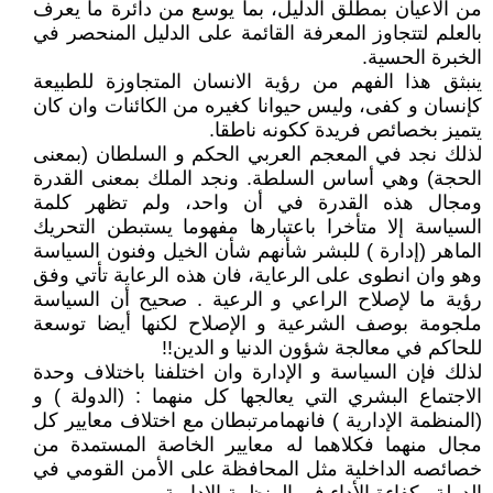
من الأعيان بمطلق الدليل، بما يوسع من دائرة ما يعرف
بالعلم لتتجاوز المعرفة القائمة على الدليل المنحصر في
الخبرة الحسية.
ينبثق هذا الفهم من رؤية الانسان المتجاوزة للطبيعة
كإنسان و كفى، وليس حيوانا كغيره من الكائنات وان كان
يتميز بخصائص فريدة ككونه ناطقا.
لذلك نجد في المعجم العربي الحكم و السلطان (بمعنى
الحجة) وهي أساس السلطة. ونجد الملك بمعنى القدرة
ومجال هذه القدرة في أن واحد، ولم تظهر كلمة
السياسة إلا متأخرا باعتبارها مفهوما يستبطن التحريك
الماهر (إدارة ) للبشر شأنهم شأن الخيل وفنون السياسة
وهو وان انطوى على الرعاية، فان هذه الرعاية تأتي وفق
رؤية ما لإصلاح الراعي و الرعية . صحيح أن السياسة
ملجومة بوصف الشرعية و الإصلاح لكنها أيضا توسعة
للحاكم في معالجة شؤون الدنيا و الدين!!
لذلك فإن السياسة و الإدارة وان اختلفنا باختلاف وحدة
الاجتماع البشري التي يعالجها كل منهما : (الدولة ) و
(المنظمة الإدارية ) فانهمامرتبطان مع اختلاف معايير كل
مجال منهما فكلاهما له معايير الخاصة المستمدة من
خصائصه الداخلية مثل المحافظة على الأمن القومي في