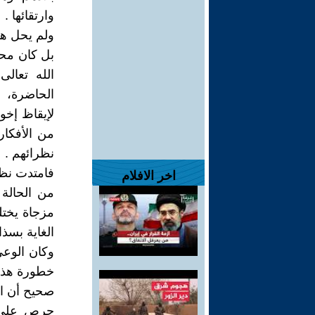
وارتقائها .
ولم يحل هذا
بل كان محف
الله تعالى
الحاضرة، و
لإيقاظ إخو
من الأفكار
نظرائهم .
فامتدت نظ
اخر الافلام
من الحالة 
مزجاة يختل
الغاية بسذا
وكان الوعى 
خطورة هذا ا
صحيح أن ال
حرص على بن