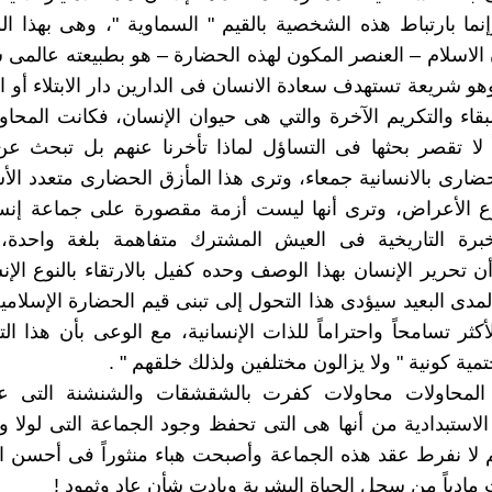
إنما بارتباط هذه الشخصية بالقيم " السماوية "، وهى بهذا 
ن الاسلام – العنصر المكون لهذه الحضارة – هو بطبيعته عالمى
وهو شريعة تستهدف سعادة الانسان فى الدارين دار الابتلاء أو الح
قاء والتكريم الآخرة والتي هى حيوان الإنسان، فكانت المحاولا
اً لا تقصر بحثها فى التساؤل لماذا تأخرنا عنهم بل تبحث 
ضارى بالانسانية جمعاء، وترى هذا المأزق الحضارى متعدد الأ
ع الأعراض، وترى أنها ليست أزمة مقصورة على جماعة إنسان
خبرة التاريخية فى العيش المشترك متفاهمة بلغة واحدة،
ن تحرير الإنسان بهذا الوصف وحده كفيل بالارتقاء بالنوع الإن
مدى البعيد سيؤدى هذا التحول إلى تبنى قيم الحضارة الإسلامية 
أكثر تسامحاً واحتراماً للذات الإنسانية، مع الوعى بأن هذا ا
تمية كونية " ولا يزالون مختلفين ولذلك خلقهم " .
لمحاولات محاولات كفرت بالشقشقات والشنشنة التى ع
لاستبدادية من أنها هى التى تحفظ وجود الجماعة التى لولا 
لا نفرط عقد هذه الجماعة وأصبحت هباء منثوراً فى أحسن ال
مادياً من سجل الحياة البشرية وبادت شأن عاد وثمود !