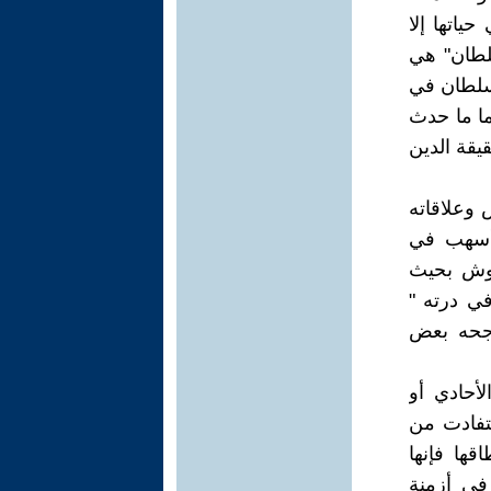
ياتها إلا
سلطان" هي
لسلطان في
أما ما حدث
يقة الدين
 وعلاقاته
 أسهب في
شوش بحيث
ي درته "
ترجحه بعض
لأحادي أو
ستفادت من
ها فإنها
في أزمنة