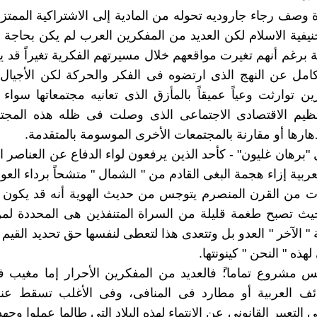
رة وصف رجاء جاروديه تحوله من المادية إلى الاشتراكية الممتز
حنيفية الاسلام لكن العديد من المفكرين العرب لم يكن بحاجة 
ة برغم أنهم تغيرت مواقعهم خلال مسيرتهم الفكرية تغيراً قد ي
امل عن النهج الذى ارتضوه فى الفكر والحركة لكن الأجيال
ن توارثت وعياً عميقاً بالمأزق الذى تعانيه مجتمعاتها سواء ق
تنظيم الاقتصادى الاجتماعى الذى وصلت فى ظله هذه المجت
دهارها أو مقارنة بالمجتمعات الأخرى الموسومة بالمتقدمة.
"برهان غليون" - كأحد الذين يرفعون لواء الدفاع عن العناصر ا
ربية إزاء هجمة البغى القادم من " الشمال " متشحاً برداء العو
ت من القرن المنصرم يتوجس من حديث الهوية أنه قد يكون تبر
حيث تصبح طغمة قليلة من السراة المتنفذين هى المحددة لم
 الآخر " العدو بل وتتعدى هذا لتعطى لنفسها حق تحديد القيم " 
هذه " النحن " كينونتها.
جس مشروع تماما؛ً فالعديد من المفكرين الأحرار إما مغيب
ئف العربية أو مطارد فى المنافى، وفى الأغلب تسقط عن
 التعبير القانونى عن الانتماء لهذه البلاد التى طالما عملوا وجهد