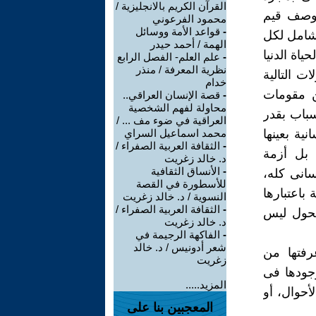
القرآن الكريم بالانجليزية /
الوصف قيم
محمود الفرعوني
-
قواعد الأمة ووسائل
 شامل لكل
الهمة / أحمد حيدر
ياة الدنيا
-
علم العلم- الفصل الرابع
نظرية المعرفة / منذر
ت التالية
خدام
عن مقومات
-
قصة الإنسان العراقي..
محاولة لفهم الشخصية
سباب بقدر
العراقية في ضوء مف ... /
ية بعينها
محمد اسماعيل السراي
-
الثقافة العربية الصفراء /
 بل أزمة
د. خالد زغريت
-
الأنساق الثقافية
سانى كله،
للأسطورة في القصة
باعتبارها
النسوية / د. خالد زغريت
-
الثقافة العربية الصفراء /
لتحول ليس
د. خالد زغريت
-
الفاكهة الرجيمة في
شعر أدونيس / د. خالد
رفتها من
زغريت
وجودها فى
المزيد.....
أحوال، أو
المعجبين بنا على