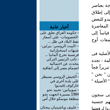
جة بعناصر
إلى إطلاق
بدو للبعض
 المعاصرة
أخبار عامة
ياساً إلى
-
حكومة العراق تعلق على
-الخصومات- على أسعار
معات أوج
نفط البلاد في ظل ...
-
-البيت الروسي- ببرلين-
شبهات استخباراتية
لأصلية فى
فرنسية تحرج ألمانيا ...
-
نائب الرئيس التركي
لمة - نجده
يتحدث عن احتمالية
يراً فجاً
انضمام مصر إلى اتفاقية
...
ن " نحن "
-
الجيش الروسي يسيطر
الأصيلة "
على بلدة أخرى في
خاركوف (فيديو)
-
سوبيانين: تحييد نحو
1984 مسيرة اتجهت نحو
 فى سجون
منطقة موسكو خلال أس
هم جنسية
...
-
علييف وباشينيان يبحثان
وا لرفعتها