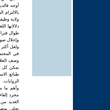
أوجه فالدين
بالالتزام 
ولاية وظيف
دلالاتها ال
طوال فترات
وإحلال صو
ولعل أكثر 
في المجتم
وصف العلا
يمكن كل من
طبائع الاس
الروايات.
وأهم ما يس
مجرد إلقاء
العديد من 
تجلي بوضو