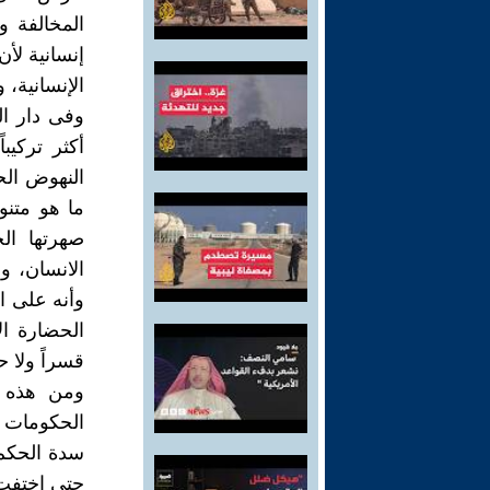
المخالفة و
إنسانية لأ
الإنسانية، 
وفى دار الب
أكثر تركيب
النهوض الح
ما هو متنو
صهرتها ال
الانسان، وأ
وأنه على ال
الحضارة ال
قسراً ولا ح
ومن هذه ا
الحكومات ا
سدة الحكم 
حتى اختفت 