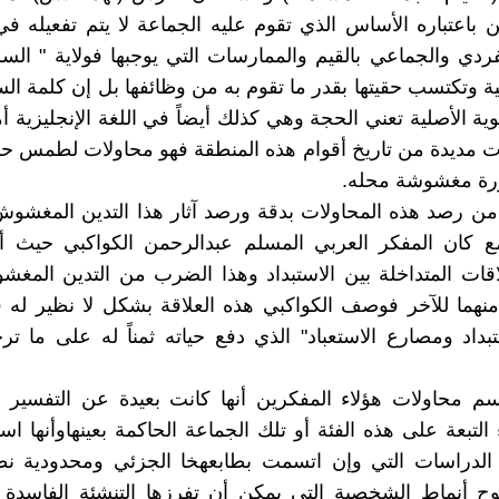
 باعتباره الأساس الذي تقوم عليه الجماعة لا يتم تفعيله في ح
الفردي والجماعي بالقيم والممارسات التي يوجبها فولاية " ال
ية وتكتسب حقيتها بقدر ما تقوم به من وظائفها بل إن كلمة ا
لغوية الأصلية تعني الحجة وهي كذلك أيضاً في اللغة الإنجليزية 
 مديدة من تاريخ أقوام هذه المنطقة فهو محاولات لطمس حق
رة مغشوشة محله.
من رصد هذه المحاولات بدقة ورصد آثار هذا التدين المغشوش
ع كان المفكر العربي المسلم عبدالرحمن الكواكبي حيث
قات المتداخلة بين الاستبداد وهذا الضرب من التدين المغ
هما للآخر فوصف الكواكبي هذه العلاقة بشكل لا نظير له ف
تبداد ومصارع الاستعباد" الذي دفع حياته ثمناً له على ما 
م محاولات هؤلاء المفكرين أنها كانت بعيدة عن التفسير ا
 التبعة على هذه الفئة أو تلك الجماعة الحاكمة بعينهاوأنها ا
الدراسات التي وإن اتسمت بطابعهخا الجزئي ومحدودية نطاق
ح أنماط الشخصية التي يمكن أن تفرزها التنشئة الفاسدة 