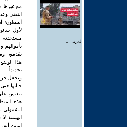
مع غيرها م
التقني وعد
أسطورة أن 
لأول سائق 
مستحدثة ك
المزيد.....
بأموالهم 
يقدمون وم
هذا الوضع 
تحديداً
وتجعل خرو
حياتها حتى 
تتعيش على 
هذه المنط
الشمولي له
الهيمنة لا
الدين أس (