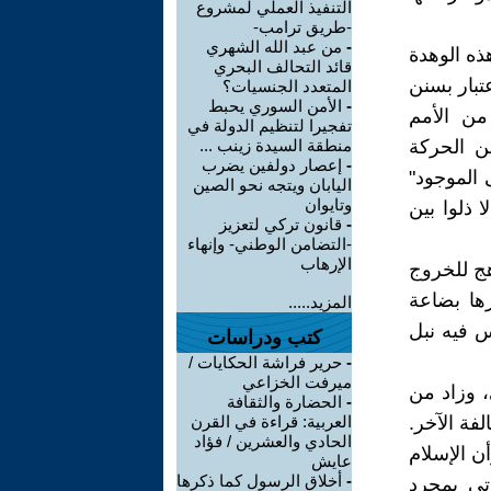
التنفيذ العملي لمشروع
-طريق ترامب-
-
من عبد الله الشهري
ذه الوهدة
قائد التحالف البحري
تبار بسنن
المتعدد الجنسيات؟
-
الأمن السوري يحبط
من الأمم
تفجيرا لتنظيم الدولة في
عن الحركة
منطقة السيدة زينب ...
-
إعصار دولفين يضرب
 الموجود"
اليابان ويتجه نحو الصين
وتايوان
 ذلوا بين
-
قانون تركي لتعزيز
-التضامن الوطني- وإنهاء
الإرهاب
ج للخروج
ها بضاعة
المزيد.....
س فيه نبل
كتب ودراسات
-
حرير فراشة الحكايات /
ميرفت الخزاعي
ى، وزاد من
-
الحضارة والثقافة
لفة الآخر.
العربية: قراءة في القرن
الحادي والعشرين / فؤاد
ن الإسلام
عايش
-
أخلاق الرسول كما ذكرها
أتى بمجرد