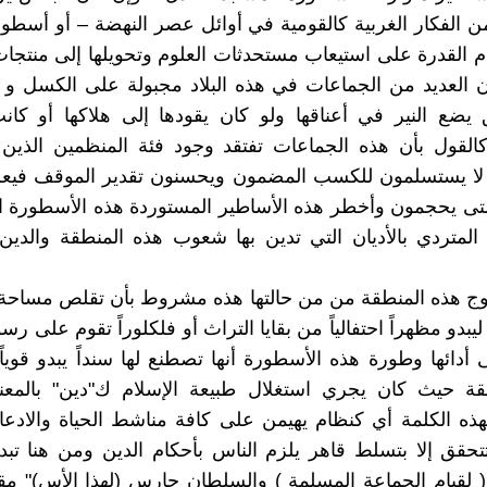
ن الفكار الغربية كالقومية في أوائل عصر النهضة – أو أسطو
م القدرة على استيعاب مستحدثات العلوم وتحويلها إلى منتجات
العديد من الجماعات في هذه البلاد مجبولة على الكسل و ا
يضع النير في أعناقها ولو كان يقودها إلى هلاكها أو كان
القول بأن هذه الجماعات تفتقد وجود فئة المنظمين الذين
و لا يستسلمون للكسب المضمون ويحسنون تقدير الموقف فيع
تى يحجمون وأخطر هذه الأساطير المستوردة هذه الأسطورة ا
المتردي بالأديان التي تدين بها شعوب هذه المنطقة والدين
ج هذه المنطقة من من حالتها هذه مشروط بأن تقلص مساحة 
ليبدو مظهراً احتفالياً من بقايا التراث أو فلكلوراً تقوم على ر
أدائها وطورة هذه الأسطورة أنها تصطنع لها سنداً يبدو قوياً
قة حيث كان يجري استغلال طبيعة الإسلام ك"دين" بالمعن
ذه الكلمة أي كنظام يهيمن على كافة مناشط الحياة والادعا
 تتحقق إلا بتسلط قاهر يلزم الناس بأحكام الدين ومن هنا تبد
 لقيام الجماعة المسلمة ) والسلطان حارس (لهذا الأس)" مق