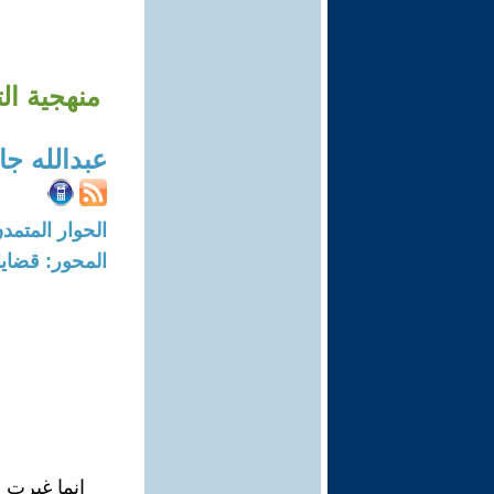
منهجية ال
عبدالله جا
الحوار المتمدن-العدد: 8319 - 25
المحور: قضايا 
إنما غيرت ا