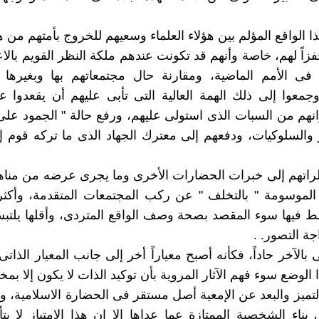
 الواقع المؤلم بين هؤلاء العلماء وسعيهم للخروج بأمتهم من ه
زاً لهم، خاصة وأنهم قد تكونت عندهم ملكة النظر القويم بالاع
 فى الأمم الماضية، ومقارنة حال مجتمعاتهم بها وبغيرها 
جمعوا إلى ذلك الهمة العالية التى تأبى عليهم أن يقعدوا 
انهم من السبات الذى استولى عليهم، ورفع حالة " الجمود على
 والسلوكيات، ودفعهم إلى معترك الجهاد الذى ما تركه قوم إلا
راتهم إلى خبرات الحضارات الأخرى وما يجرى عرضه من مناه
الموسومة " بالتخلف " عن ركب المجتمعات المتقدمة، وأكثر
ط فيها سوء المقصد بصحة وصف الواقع المتردى، وأقلها يلتب
جة التصور. .
بالآخر حاداً، فكأنه أصبح معياراً أخر إلى جانب المعيار الذات
لوضع سوء فهم الآثار المروية بأن توكيد الذات لا يكون إلا بمخا
تميز والبعد عن الإمعية أصل مستقر فى الحضارة الاسلامية، وأ
اء الشخصية الممتازة عما عداها إلا ان هذا الامتياز لا يت