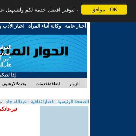
موافق - OK
لتوفير افضل خدمة لكم ولتسهيل عملي
أخبار عامة
-
وكالة أنباء المرأة
-
اخبار الأدب و
الموقع
يسارية
"من أج
حاز ال
إذا لديك
الزوار
اضافة/خدمات
بحث/الارشيف
الصفحة الرئيسية
-
قضايا ثقافية
-
عبدالله جاد
- م
تبرعاتكم