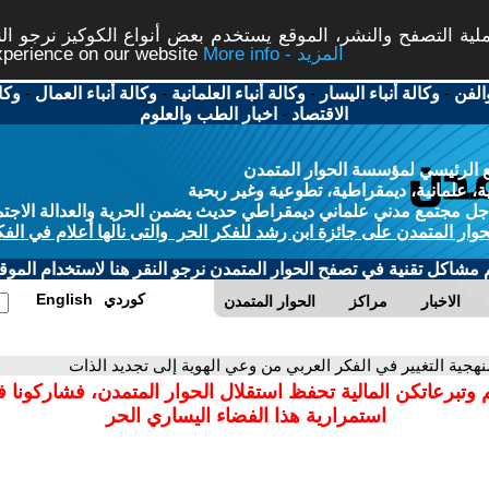
ة التصفح والنشر، الموقع يستخدم بعض أنواع الكوكيز نرجو النق
More info - المزيد
experience on our website
الفن
-
وكالة أنباء اليسار
-
وكالة أنباء العلمانية
-
وكالة أنباء العمال
-
وكا
الاقتصاد
-
اخبار الطب والعلوم
 الرئيسي لمؤسسة الحوار المتمدن
، علمانية، ديمقراطية، تطوعية وغير ربحية
ل مجتمع مدني علماني ديمقراطي حديث يضمن الحرية والعدالة الاجتم
حوار المتمدن على جائزة ابن رشد للفكر الحر والتى نالها أعلام في الفك
م مشاكل تقنية في تصفح الحوار المتمدن نرجو النقر هنا لاستخدام الموقع
كوردي
English
الاخبار
مراكز
الحوار المتمدن
نهجية التغيير في الفكر العربي من وعي الهوية إلى تجديد الذات
 وتبرعاتكن المالية تحفظ استقلال الحوار المتمدن، فشاركونا 
استمرارية هذا الفضاء اليساري الحر