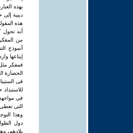
بهذه العبا
دينية إلى 
هذه المقول
أنه تحول ك
من المفكري
أنموذج ال
إيناعها واز
فمفكر مثل 
الحضارة الع
فى الستينا
للاستبداد 
فى مواجهة "
التى تعطى ل
وهذا التو
دول الطوا
بلادهم، وهى