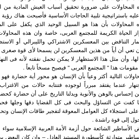
 المحاولات على ضرورة تحقيق أسباب العيش المادية من ا
عليه باستراتيجية تلبية الحاجات الأساسية فأصبحت هناك رؤية
المحاولات بأن هذا هو السبيل الوحيد الذي يكفل على المد
 الحياة الكريمة للمجتمع العربى، خاصة وان هذه المحاولا
ار التناقض بين المعسكرين الاشتراكي والليبرالي أو الاستظ
ن تعي أن أياً من هذين المعسكرين لن يسمحا لأى قوة صغرى ب
لها، وأن مثل هذا الاستظهار لا يمكن تحمل نفقته لأنه فى النه
قومات هذا " المجتمع العربى " فيصبح مسخاً تابعاً .
ولات التالية أكثر وعياً بأن الإنسان هو محور أية حضارة فهو 
نهار عندما يفتقد مبرراً لوجوده فتنتابه حالات من الاغتراب 
ن إحساس بالوهن والأنوية ويدلنا التاريخ على أن حضارة كحضار
 كفت عن التساؤل والبحث فى كل القضايا دقها وجلها ف
على استجلاء كل العوامل المعوقة لتفجير طاقات الإنسان وتحر
حول إلى قوة راشدة .
 الأساطير الشائعة حول أزمة الأمة العربية الإسلامية سواء 
ساطير متوارثة كأسطورة المستبد العادل – وإن كان البعض 