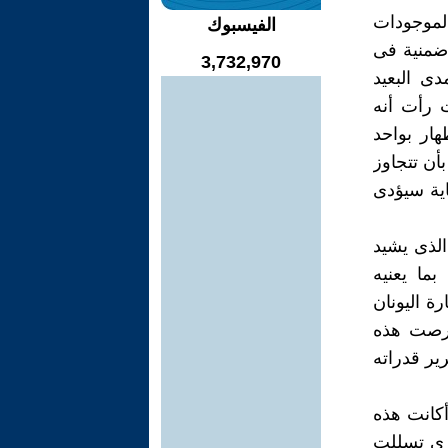
لموجودات
الفيسبوك
 ضمنية فى
3,732,970
ى البعيد
ت رأت أنه
هار بواحد
أن تتجاوز
اية سيؤدى
الذى يشيد
بما يعنيه
ة اليونان
حرصت هذه
ير قدراته
أكانت هذه
يرى تسللت