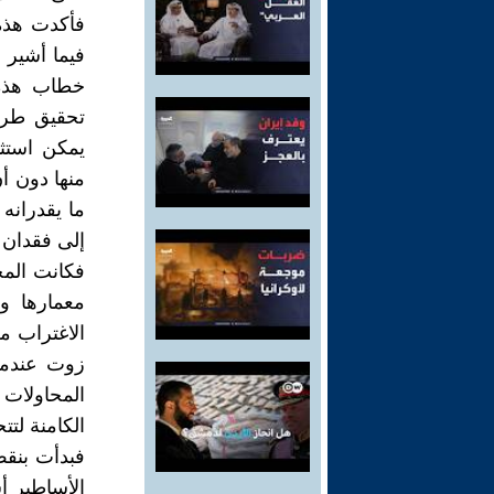
فأكدت هذه
فيما أشير 
خطاب هذه 
تحقيق طراز
يمكن استثم
منها دون أ
ما يقدرانه 
إلى فقدان م
فكانت المحا
معمارها وت
الاغتراب م
زوت عندما
المحاولات 
الكامنة لتت
فبدأت بنقض
الأساطير أ