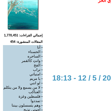
ي الحر
إجمالي القراءات: 1,770,451
المقالات المنشورة: 454
-
أنا
-
الحسناء
-
الساحره
-
وانتِ كالقمر
-
الفخ
-
تراب
-
امنياتي
-
يا مريم
-
لو انني
-
لا من يسمع ولا من يتكلم
-
العناكب
-
فلسطين وغزة
-
تمددوا
-
وهم يتسسلون بيننا
-
اخوتي تذبح