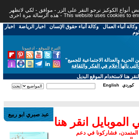
 أنواع الكوكيز نرجو النقر على الزر - موافق - لكي لاتظهر
This website uses cookies to ensure you ge
وكالة أنباء العمال
-
وكالة أنباء حقوق الإنسان
-
اخبار الرياضة
-
اخبار
لوم
التبرع للموقع - ادعمونا
حرية والعدالة الاجتماعية للجميع
"
تى نالها أعلام في الفكر والثقافة
قر هنا لاستخدام الموقع البديل
كوردي
English
عبد صبري ابو ربيع
لموبايل انقر هنا
 المتمدن، فشاركونا في دعم