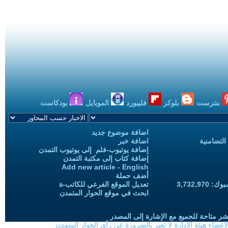
بنترست
بلوكر
فليبورد
الموبايل
بودكاست
اضافة موضوع جديد
التضامنية
اضافة خبر
إضافة يوتيوب-فلم إلى يوتيوب التمدن
إضافة كتاب إلى مكتبة التمدن
Add new article - English
أضف حملة
3,732,97
تعديل الموقع الفرعي للكاتب-ة
ابحث في موقع الحوار المتمدن
شر متاحة للجميع مع الإشارة إلى المصدر
ضاء هيئة الادارة لا تعبر بالضرورة عن رأي الحوار المتمدن