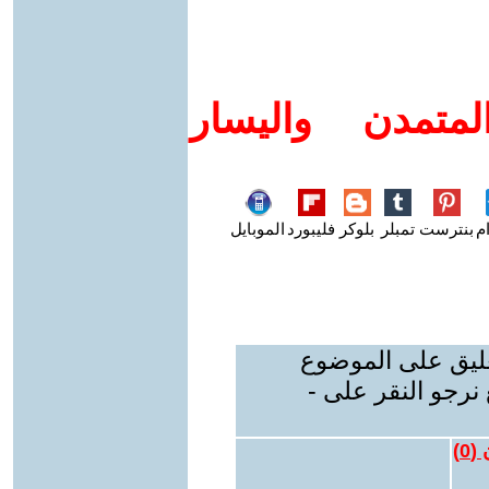
متمدن واليسار
م
بنترست
تمبلر
بلوكر
فليبورد
الموبايل
عليق على الموضوع
نرجو النقر على -
 (
0
)