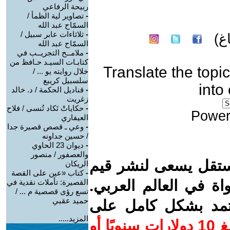
ربيحة الرفاعي
-
تصاوير لية الظمأ /
السمّاح عبد الله
-
ثلاثاءات عابر سبيل /
غ)
السمّاح عبد الله
-
ملامــح التجريــب في
كتابـات السيـد حـافظ من
Translate the topic
خلال روايته يو ... /
سلسبيل كريبع
into
-
قناديل الحكمة / د. خالد
زغريت
-
حكاياتْ تَكاد تُنسى / فلاح
Power
العيفاري
-
وعي ـ قصص قصيرة جدا
/ حسين جداونه
-
ديوان 23 الحاوي
والعصفور / منصور
ستقل يسعى لنشر قيم
الريكان
-
كتاب «عين على القصة
واة في العالم العربي.
القصيرة: تأملات نقدية في
تسع رؤى قصصية م ... /
حميد عقبي
عتمد بشكل كامل على
المزيد.....
ساهم/ي معنا! بدعمكم بمبلغ 10 دولارات سنويًا أو