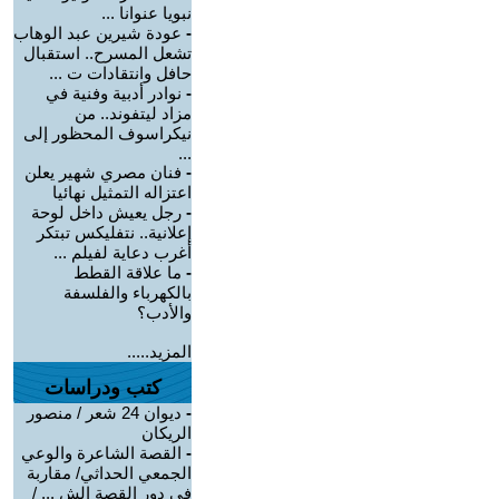
نبويا عنوانا ...
-
عودة شيرين عبد الوهاب
تشعل المسرح.. استقبال
حافل وانتقادات ت ...
-
نوادر أدبية وفنية في
مزاد ليتفوند.. من
نيكراسوف المحظور إلى
...
-
فنان مصري شهير يعلن
اعتزاله التمثيل نهائيا
-
رجل يعيش داخل لوحة
إعلانية.. نتفليكس تبتكر
أغرب دعاية لفيلم ...
-
ما علاقة القطط
بالكهرباء والفلسفة
والأدب؟
المزيد.....
كتب ودراسات
-
ديوان 24 شعر / منصور
الريكان
-
القصة الشاعرة والوعي
الجمعي الحداثي/ مقاربة
في دور القصة الش ... /