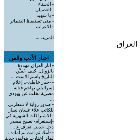
-
الجبناء
-
العصيان
-
يا شهيد
-
متى تستيقظ الضمائر
-
الاعراب
المزيد.....
العراق
اخبار الأدب والفن
-
آثار العراق مهددة
بالزوال.. كيف -يُقنَّن-
التاريخ باسم الاست ...
-
-خيار خاطئ-.. إعلام
إسرائيلي يهاجم فنانة
مصرية تخلت عن يهودي
...
-
صدور رواية لا تنتظرني
للكاتب علاء غسان نصار
-
الاشتراكات الشهرية في
-إنستغرام- تصبح مصدر
دخل جديد.. تعرف ع ...
-
-أمك ثم أمك ثم أمك-..
لماذا اختارت هوليود حديثا