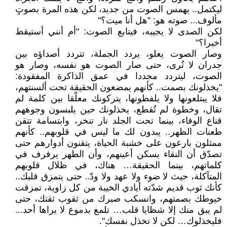
ليكتمل.. يهمس الصوت من جديد، لكن هذه المرة بصوتٍ
مألوف... صوته هو: "هل أنا ميت؟"
لكن الصدى لا يجيبه، فيتابع الصوت: "أم أنني أستيقظ
أخيرا؟"
وصار الصوت يعلو، يردد الجملة، تتردد أصداؤه بين
جدران لا تُرى، حتى صار الصوت هو نفسه، وصار هو
الصوت، ليتردد مجددا في عمق الذاكرة المفقودة:
"يخذلونك بصمت.. كأنهم يمضغون الحقيقة تحت ألسنتهم،
فلا يبتلعونها ولا يلفظونها، يتركونك معلّقا بين كلمة لم
تقال، وخطوة لم تُقطع، يخذلونك حين يلبسون وجوههم
قناع الوفاء، بينما تحت الجلد نار تنخر، وابتسامة تتقن
طعنات الظهر.. يبدون لك ما ليس في قلوبهم.. كأنهم
ممثلون بارعون على خشبة الحياة، يتقنون أدوارهم حتى
تصدّق أن النقاء يسكن أعينهم، وأن الطهر يرفرف في
كلماتهم، بينما الحقيقة… هناك، في ظلال قلوبهم
المتآكلة، حيث لا ضوء ولا عهد ولا ودّ.. حتى يتمزق قلبك..
كأنك ثوب قديم شدّته أيادي الخيبة من كل زاوية، تمزقت
خيوطك بصمتهم، وانسكب صبرك من ثقوب ثقتك، حتى
لم يبق منك إلا شظايا قلب… تلمع بدموع لا يراها أحد...
فليخذلوك… لكن لا تخذل نفسك".