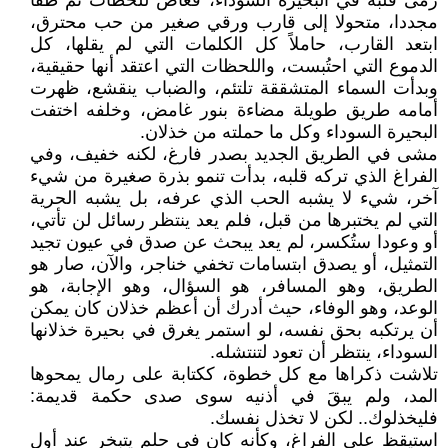
رمى قلبه في البحيرة السوداء، فغاص للحظات ثم طفا
مجددا، متحولا إلى قارب ورقي صغير من حب محترق،
ابتعد القارب، حاملاً كل الكلمات التي لم يقلها، كل
الدموع التي احتُبست، واللحظات التي اعتقد أنها حقيقية،
وبدأت السماء المتشققة تلتئم، والضباب ينقشع، ظهرت
أمامه طريق طويلة مضاءة بنور غامض، وخلفه اختفت
البحيرة السوداء وكل ما حملته من خذلان.
مشى في الطريق الجديد بصدر فارغ، لكنه خفيف، وفي
الفراغ الذي تركه قلبه، بدأت تنمو بذرة صغيرة من شيء
آخر، شيء لا يشبه الحب الذي عرفه، بل يشبه الحرية
التي لم يختبرها من قبل، فلم يعد ينتظر رسائل لن تأتي،
أو وعودا ستُكسر، لم يعد يبحث عن صدق في عيون تجيد
التمثيل، أو يصدق ابتسامات تخفي خناجر، والآن، صار هو
الطريق، وهو المسافر، هو السؤال، وهو الإجابة، هو
الوعد، وهو الوفاء، حيث أدرك أن أعظم خذلان كان يمكن
أن يرتكبه بحق نفسه، لو استمر يغرق في بحيرة خذلانها
السوداء، ينتظر أن تعود لتنتشله.
تلاشت ذكراها مع كل خطوة، ككتابة على رمال يمحوها
المد، ولم يبقَ في أذنيه سوى صدى حكمة قديمة:
فليخذلوك.. لكن لا تخذل نفسك.
استيقظ على الفراغ، وكأنه كان في حلم يتبخر عند أول