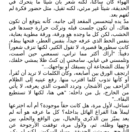
الهواء كان ساكناً، لكنه شعر بأن شيئاً ما يتحرك في
الحديقة، شيئاً غير مرئي، لكنه ثقيل، مثل حضور فكرة لم
تُفهم بعد.
مدّ يده ليتحسس المقعد إلى جانبه، كأنه يتوقع أن تكون
هناك، أن تكون جلست قبله وتركَت حرارة جسدها في
الخشب، لكن كل ما وجده هو ورقة، ورقة مطوية بعناية،
بنفس الخط الذي عرفه جيداً، بنفس العطر، فتحها ببطء،
كانت سطورها قصيرة، لا تقول الكثير، لكنها تنزف شعوراً
دفيناً: "أراك أكثر مما تراني، تسمعني حين أصمت،
وتلمسني في غيابي. سامحني إن كنتُ ظلا يمشي خلفك،
لا يملك الشجاعة أن يسبقك أو يواجهك..."
ارتجف الورق بين أصابعه، وكأن الكلمات لا تريد أن تُقرأ،
أو كأنها تذوب كلما اقترب منها. رفع عينيه إلى الظلام
الزاحف بين الأشجار، وتردد الصوت الذي يعرفه، لا يأتي
من الخارج، بل من داخله: "هي هنا، لكنها لا تستطيع
البقاء..."
تساءل، لأول مرة، هل كانت حقاً موجودة؟ أم أنه اخترعها
ليملأ هذا الفراغ الهائل بداخله؟ كل ما عرفه هو أنه لم
يعد يميّز بين الذكرى والخيال، بين الواقع والحلم، بين
وجهها وظله، ثم، ولأول مرة، توقفت الأرجوحة عن
التأرجح، وصمتت الحديقة، وساد السكون، لكنه لم يكن