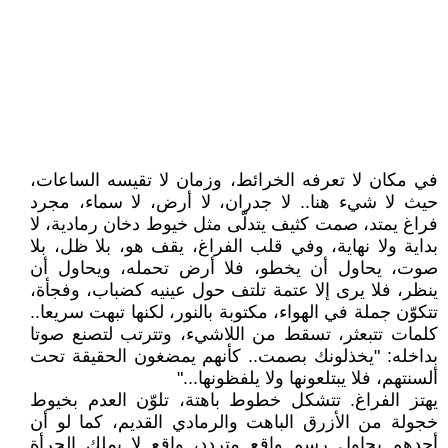
في مكان لا تعرفه الخرائط، وزمان لا تقيسه الساعات،
حيث لا شيء هنا.. لا جدران، لا أرض، لا سماء، مجرد
فراغ يمتد، صمت كثيف يتدلّى مثل خيوط دخان رمادية، لا
بداية ولا نهاية، وفي قلب الفراغ، يقف هو، بلا ظل، بلا
صوت، يحاول أن يخطو، فلا أرض تحمله، ويحاول أن
ينظر، فلا يرى إلا عتمة تلتف حول عينيه كضباب، وفجأة،
تتكوّن جملة في الهواء، مكتوبة بالنور، لكنها تبهت سريعا..
كلمات تتبعثر، تسقط من اللاشيء، وتترتب لتصنع صوتا
بداخله: "يخذلونك بصمت.. كأنهم يمضغون الحقيقة تحت
ألسنتهم، فلا يبتلعونها ولا يلفظونها..."
يهتز الفراغ. تتشكل خطوط باهتة، تلوّن العدم بخيوط
خجولة من الأزرق الباهت والرمادي القديم، كما لو أن
أحدهم يحاول رسم واقع متردد، واقع لا يملك الجرأة