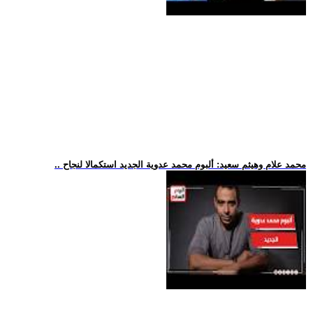
.. محمد علام وهيثم سعيد: ألبوم محمد عدوية الجديد استكمالا لنجاح