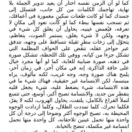
كما لو أن الزمن نفسه اختار أن يعيد تدوير الجملة بلا
نهاية، تهاجمك الكلمات من كل جانب، فتتسلل إلى
جسدك كما لو كانت طعنات سكينٍ مغمورة في أعماقك،
ثم تسحب نفسها ببطء كما لو كانت تعود إلى مكانٍ لا
تعرفه، فيُغمض عينيه، يحاول أن يغلق كل شيء في
وجهه، ولكن لا شيء يغلق، يستمر الصوت، يتعاظم،
يتحوّل إلى زخات مطرٍ ثقيلة تتساقط على وجهه، تتدفق
عبر حواجز عقله، تنقض على الحواف المظلمة التي
تشكل جزءا من كيانه، ووفي تلك اللحظة، تتشكل صورة
في ذهنه، صورة ضبابية للغاية، كما لو أنها مجرد خيال
على حافة الذاكرة، إنه في مكان آخر، في زمان آخر،
يلمح هناك صورة وجه، وجه غريب، لكنه مألوف، يراه
مبتسما، لكن الابتسامة غير حقيقية، فهناك شيء ما في
هذه الابتسامة، شيء يضغط عليه، شيء يجعل قلبه
يتفطر من جديد، والابتسامة تصبح أكبر، أوسع، حتى تتسع
لتملأ الفراغ بالكامل، يلتفت، يحاول الهروب، لكنه لا يفرّ،
فكلما تحرك، كلما تمددت الظلال، وكلما ازدادت الوجوه
المحيطة به، تصبح الوجوه أكثر وضوحا إلى درجة أن كل
واحدة منها تحمل عينين تلاحقانه، كل واحدة منها تحمل
ابتسامة غير مكتملة، تنضح بالخيانة.