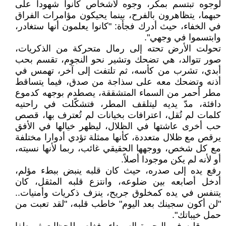
لوجوه تبتسم بمكر، وجوه لأشخاص كانوا شهودا على
حبهما، يتظاهرون بالفرح، بينما يحيكون مؤامرات الفراق
في الخفاء، حيث أدرك فجأة: "كانوا يعلمون أنها ستغادر،
وابتسموا في وجهي".
تحولت الأرض تحته إلى رمال متحركة من الذكريات،
صور تتوالد، هي تضحك وتشير نحو النجوم، تقسم بحب
أبدي، تشرب من كأسه، ثم تلتفت إلى آخر، تهمس في
أذنه وتضحك معه على سذاجة من صدق، فيما يتساقط
مطر أحمر من السماء المتشققة، يصطدم بوجهه كدموع
دافئة، مدّ يديه ليتلقف المطر، فتشكّلت في راحتيه
كلمات لم تُقل، اعترافات بخيانات لم تُعترف بها، قصص
حب أخرى عاشتها في الظلال، ليظهر خيالها في الأفق
يرقص مع ظلال متعددة، كأنها ممثلة تؤدي أدوارا مختلفة
مع كل شخص، ووجهها الحقيقي غائب، ربما لأنها نسيته،
أو لأنه لم يكن موجودا أصلاً.
رفع يده إلى صدره، حيث كان قلبه ينبض ببطء مؤلم،
أدخل أصابعه بين ضلوعه، وانتزع قلبه المثقل، كان
يتنفس في يده كمخلوق جريح، ينزف ذكريات وأمنيات..
"لن أكون سجينك بعد اليوم" خاطب قلبه، "لقد تعبت من
حمل خيباتك".