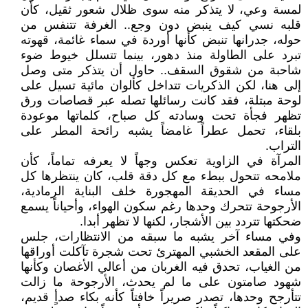
لمسة وعي، لا يتذكر منه سوى ظلال شعور ثقيل، كأن
قلبه نسي كيف ينبض دون وجع.. الغرفة تتنفس من
حوله، جدرانها تنبض كأنها أوردة في سماء غائمة، قهوته
تبرد على الطاولة منذ دهور، بينما تتسلل خيوط ضوء
شاحبة من شقوق السقف.. حاول أن يتذكر متى وصل
إلى هنا، لكن الذكريات تتداخل كألوان مائية تسيل على
لوحة مبتلة، فقد كانت رسائلها تصله عبر قصاصات ورق
تظهر فجأة تحت وسادته كل صباح، كلماتها موعودة
بلقاء، تحمل عطراً غامضاً يشبه رائحة المطر على
التراب.
المرآة في الزاوية تعكس وجهاً لا يعرفه تماماً، كأن
ملامحه تتحول ببطء مع كل دقة قلب، كان ينتظرها كل
مساء في الحديقة المهجورة خلف البناية الرمادية،
الأرجوحة تتحرك وحدها رغم سكون الهواء، وأحياناً يسمع
ضحكتها تتردد بين الأشجار، لكنها لا تظهر أبدا.
وفي مساء آخر يشبه ما سبقه من الانتظارات، جلس
على المقعد الخشبي المهترئ تحت شجرة تآكلت أوراقها
من الغياب، تحدق فيه الغربان من أعالي الأغصان وكأنها
شهود صامتون على ما لم يحدث، الأرجوحة ما زالت
تتأرجح وحدها، تصدر صريراً خافتاً كأنه بكاء صدأٍ قديم،