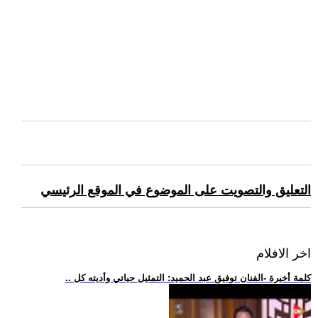
التعليق والتصويت على الموضوع في الموقع الرئيسي
اخر الافلام
.. كلمة أخيرة -الفنان توفيق عبد الحميد: التمثيل حياتي وأديته كل