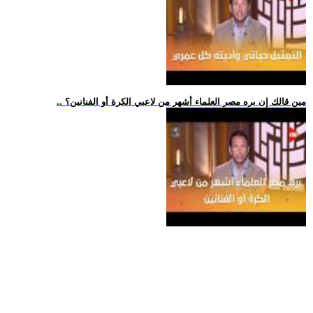
.. مين قالك إن بره مصر العلماء أشهر من لاعبي الكرة أو الفنانين؟