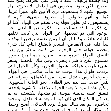
وبدأ جسده يرتجف، لكنه لا يقدر على الحركة، يفتح فمه
ليصرخ، لكن صوته محبوس في الداخل، لا يخرج، يراه
الجميع، لكنهم لا يسمعونه، ترى الأعين كلها تعبيرا غريبا،
كما لو أنهم يحاولون أن يخبرونه بشيء، لكنهم لا
يستطيعون، ثم تظهر فجأة يده، تطفو في الهواء، كما لو
أن فكرة ما قد تسللت إليه، فكرة عن الماضي، عن
الوعود التي تم تقديمها، عن النوايا التي كانت تغلفها
كلمات هادئة، وكما لو أن الزمن نفسه يرفض التوقف،
يبدأ قلبه في الانقباض، ليشعر بالضياع التام، كل شيء
يتحطم حوله، حتى الوجوه التي كانت تتبعثر بين يديه
تلتصق بالفراغ، تندمج معه.. يصرخ، هذه المرة بصوتٍ
مسموع، لكن لا شيء يتحرك، وفي تلك اللحظة، يشعر
بشيء غريب يتملكه، شعورٌ بالتحرر، وكأن الجمل التي
ترددت طوال هذا الوقت قد بدأت تتلاشى في الهواء،
وصوت أخرس ينتشل نفسه من الأعماق، ويغرقه في
يقينٍ جديد. يمد يده نحو الظلام، نحو الحافة المجهولة،
ولكن هذه المرة لا يعود الخوف يلاحقه، لا شيء يلاحقه،
فيغلق عينيه للحظة طويلة، ثم يفتحها، ليكتشف أنه لم
يعد في المكان الذي كان فيه، لم يعد هناك ظلال أو وجوه
تحاصره، لم يعد هناك صوتٌ يردد الخذلان، أصبح وحيدا،
في مكانٍ أوسع، في فراغٍ جديد، حيث يبدو أن كل شيء