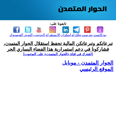
تابعونا على:
بودكاست
بنترست
تيلكرام
لينكدإن
الانستغرام
اليوتيوب
التويتر
الفيسبوك
تبرعاتكم وتبرعاتكن المالية تحفظ استقلال الحوار المتمدن،
فشاركونا في دعم استمرارية هذا الفضاء اليساري الحر
[اشترك في قناة ‫«الحوار المتمدن» على اليوتيوب]
الحوار المتمدن - موبايل
الموقع الرئيسي