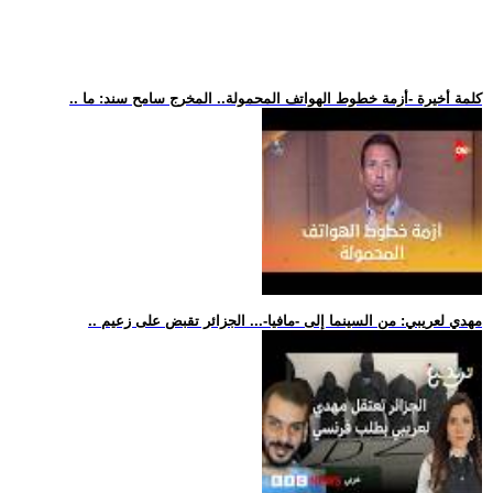
.. كلمة أخيرة -أزمة خطوط الهواتف المحمولة.. المخرج سامح سند: ما
.. مهدي لعريبي: من السينما إلى -مافيا-... الجزائر تقبض على زعيم