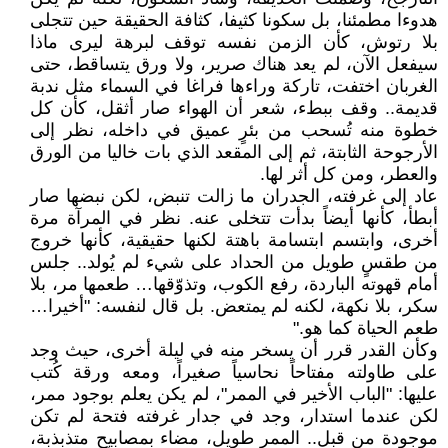
هدوءا مطمئنا، بل سكونا كثيفا، كثافة الحقيقة حين تتجلى
بلا رتوش، كأن الزمن نفسه توقف لبرهة ليرى ماذا
سيفعل الآن، لم يعد هناك صرير، ولا ورق يتساقط، حتى
الغربان اختفت، تاركة وراءها فراغا في السماء مثل ندبة
قديمة.. وقف ببطء، شعر أن الهواء صار أثقل، كأن كل
خطوة منه تُسحب من بئرٍ عميق في داخله، نظر إلى
الأرجوحة الثابتة، ثم إلى المقعد الذي بات خاليا من الورق
والعطر، ومن كل أثر لها.
عاد إلى غرفته، الجدران ما زالت تنبض، لكن نبضها صار
أبطأ، كأنها أيضاً بدأت تتخلى عنه. نظر في المرآة مرة
أخرى، وابتسم ابتسامة باهتة لكنها حقيقية، كأنها خروج
من طقسٍ طويل من الحداد على شيء لم يُولد.. جلس
أمام قهوته الباردة، رفع الكوب، وتذوّقها… طعمها مر، بلا
سكر، بلا نكهة، لكنه لم يمتعض. بل قال لنفسه: "أخيرا…
طعم الحياة كما هو."
وكأن القدر قرر أن يسخر منه في ليلة أخرى، حيث وجد
على طاولته مفتاحاً نحاسياً صغيراً، ومعه ورقة كُتب
عليها: "الباب الأخير في الممر"، لم يكن يعلم بوجود ممر،
لكن عندما استدار، وجد في جدار غرفته فتحة لم تكن
موجودة من قبل.. الممر طويل، مضاء بمصابيح متذبذبة،