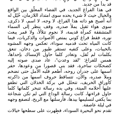
قد بدأ من جديد.
في هذا الفراغ الجديد، في الفضاء المعلّق بين الواقع
والخيال حيث لا شيء يحده سوى امتداد اللازمان، خُيّل له
أنه أصبح هو ذاته هذا الفراغ، لا وجه، لا اسم، لا ذكرى،
سوى هواء ثقيل يملأ صدره، وقف ينظر إلى السماء
المتشققة كمرآة قديمة، لا نجوم تتلألأ، ولا قمر يبعث
نوره، فقط فراغ كوني يمتص الأصوات والذكريات، فيما
كانت المياه تحت قدميه سوداء، تعكس وجهه المشوه
بالخيبات، وعلى كتفيه تستقر طيور من دخان، تنعق
بكلمات لم تُقل، وتغادر كلما حاول الإمساك بإحداها،
همس للفراغ: "لقد وعدتِ"، عاد صدى صوته إليه
كضحكات ساخرة، فقد بنى قصورا من وعودها، حفر
اسمها على جدران روحه، أطعم قلبه الأمل حتى تضخم
وملأ صدره، والآن، تتساقط حروف اسمها من ذاكرته
كأوراق الخريف، تتحلل في بركة الخذلان التي تطفو
عليها أحلامه الميتة، وفي يده رسالة تتبخر كلماتها كلما
حاول قراءتها، كانت رسالة الوداع التي لم تكن شجاعة
بما يكفي لتسليمها بيدها، فأرسلتها مع الريح، لتصفع وجهه
في ليلة عاصفة.
تقدم نحو البحيرة السوداء، فظهرت على سطحها خيالات