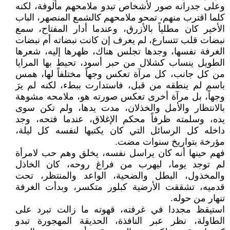
وعلى جدرانه صور لأشخاص تبدو ملامحهم مألوفة، لكنه
كلما اقترب منهم، تمحو ملامحهم كالشمع المنصهر، الباب
الأخير كان مطلياً بالأزرق، وعندما أدار المفتاح، سمع
نبضات قلب تتسارع، لم يعرف إن كانت نبضاته أم نبضات
الغرفة نفسها، وجدها تجلس هناك، ظهرها إليه، شعرها
الطويل ينساب كشلال من حبر أسود، تحيط بها المرايا
من كل جانب، كل مرآة تعكس وجهاً مختلفاً لها، همس
باسم لم ينطقه من قبل، فاستدارت ببطء، لكنه لم يرَ
وجهاً، بل مرآة أخرى تعكس صورته هو، ملامحه مشوهة
بالانتظار والأمل والخذلان، مدت يدها، ولم تكن سوى
يده، وسلمته ظرفاً محكم الإغلاق، عندما فتحه، وجد
داخله كل الرسائل التي كان يكتبها لنفسه كل ليلة،
مؤرخة بتواريخ سنوات مضت.
فهم حينها أنه كان يراسل نفسه، يخلق وهم حب لامرأة
لم توجد يوما، ليهرب من فراغ روحه، كان الخاذل
والمخذول، البطل والضحية، الواعد والمنتظر، تحت
قدميه، تشققت الأرضية كبلور متكسر، وبدأت الغرفة
تنهار من حوله.
استيقظ مجددا في غرفته، قهوته ما زالت تبرد على
الطاولة، نظر عبر النافذة، الحديقة المهجورة تبدو