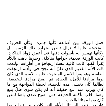
حمل الورقة بين أصابعه كأنها جمرة، وكأن الحروف
المنحوتة عليها لا تزال تنبض بحرارة ذلك الزمن، بل
وكأنها تهمس له بأصوات دفنها في أعمق زوايا الذاكرة،
كانت الورقة قديمة، حوافها متآكلة، وحبرها باهت بالكاد
يُقرأ، لكنها كانت كافية لبعث ارتجافةٍ في أطرافه، ولبعث
ذلك الألم القديم الذي ظنَّ أنه نجح في وأده، ارتجفت
أنفاسه وهو يقرأ الاسم المنحوت عليها، الاسم الذي كان
يوما مرادفا للأمل، للحياة، ثم أصبح مرادفا للخديعة،
لطالما كان يخشى هذه اللحظة، لحظة المواجهة مع ما
كان يهرب منه، مع حقيقة أنه لم يكن سوى ظلّ يتبع
وهما، قلب تآكلته الخديعة حتى أصبح صدى باهتا لنبض
كان يوما ممتلئا بالحياة.
عاد به الزمن إلى تلك الأيام التي كان يسير فيها خلفها