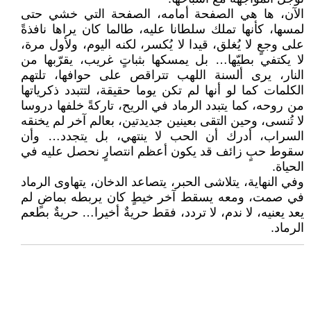
الآن، ها هي الصفحة أمامه، الصفحة التي خشي حتى
لمسها، كأنها تملك سلطانا عليه، طالما كان يراها نافذةً
على وجعٍ لا يُغلق، قيدا لا يُكسر، لكنه اليوم، ولأول مرة،
لا يكتفي بطيّها… بل يمسكها بثباتٍ غريب، يقرّبها من
النار، يرى ألسنة اللهب تتراقص على حوافها، تلتهم
الكلمات كما لو أنها لم تكن يوما حقيقة، لتتبدد ذكرياتها
من روحه، كما يتبدد الرماد في الريح، تاركةً خلفها دروسا
لا تُنسى، وحين التقى بعينين جديدتين، بعالم آخر لم يخنقه
السراب، أدرك أن الحب لا ينتهي، بل يتجدد… وأن
سقوط حبٍ زائف قد يكون أعظم انتصارٍ نحصل عليه في
الحياة.
وفي النهاية، يتلاشى الحبر، يتصاعد الدخان، يتهاوى الرماد
في صمت، ومعه يسقط آخر خيطٍ كان يربطه بماضٍ لم
يعد يعنيه، لا ندم، لا تردد، فقط حريةٌ أخيرا… حريةٌ بطعم
الرماد.