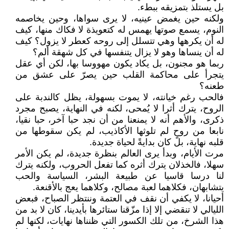
بل يستلذ بتمزيقه ببطء.
ولكنه حين يغمض عينيه، لا يرى سواها، وحين يخاصمه
النوم، يسمع صوتها يهمس له كتعويذة لا فكاك منها، كيف
له أن يكرهها وهي تتسلل إلى روحه كعطر لا يزول؟ كيف
له أن ينساها وهو لا يزال يتنفسها في كل شهقة ألم؟
ربما هو مجنون، بل يكاد يكون مهووسا بها، لكن أي عقل
يتجرأ على محاكمة القلب حين يصرّ على عشق من
طعنه؟
فالحب رغم خيانته، لا يموت بسهولة، يظل كالندبة على
الروح، يترك أثرا لا يُمحى، لكنه في النهاية، يصبح مجرد
ذكرى، والأهم أنه لا يمنعنا من أن نجد حبا آخر، حبا نقيا،
نابعا من روحٍ لم تلوثها الأكاذيب، لم يكن سقوطها من
قلبه نهاية، بل كان بدايةً لحياة جديدة.
مرت الأيام، وبدأ يرى العالم بنظرة جديدة، لم يكن الأمر
سهلا، فالخذلان يترك أثره كما تفعل الحروب، ولكنه يترك
لنا درسا قاسيا عن طبيعة البشر، السياسة والحب
يتشابهان، فكلاهما لعبة مصالح، وكلاهما يعج بالأقنعة.
أحيانا، لا يكفي أن نقف في العتمة وننتظر الصباح، فبعض
الليالي لا تنقضي إلا إذا مزّقنا ستائرها بأيدينا، كان لا بد من
هذا الشرخ، من تلك الكسور التي ظنناها نهايات، لكنها لم