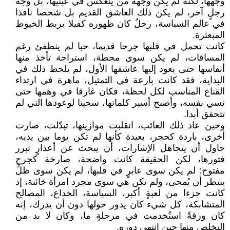
وجهها، لكنه لم يكن وجهه من ينعكس في عينيها، بل وجه
رجلٍ آخر، لم يكن ذلك العاشق القديم بل شخصا نافذا
في عالم السياسة، رجلٌ كان ظهوره كفيلا بربط الخيوط
المبعثرة.
كانت تحمل في قلبها جرحا قديما، حبا لم ينطفئ رغم
المسافات، لم يكن سوى محطة، استراحة تأخذ منها
أنفاسها حتى يعود إليها عاشقها الأول، لم يلحظ ذلك في
البداية، فقد كانت بارعة في التمثيل، ماهرة في ارتداء
القناع المناسب لكل لحظة، فكان غارقا في وهمها حتى
نسي نفسه، وأصبح أسير كلماتها، سجينا لوعودها التي لم
تتحقق أبدا.
وحين عاد ذلك الغائب، انقلبت موازينها، تبدّلت، صارت
أخرى، باردة كحجر، بعيدة كأنها لم تكن يوما بين يديه،
حاول أن يتجاهل الإشارات، أن يبحث عن أعذارٍ تبرر
فتورها، لكن الحقيقة كانت واضحة، صارخة كجرح
مفتوح: لم يكن سوى عابرٍ في قلبها، لم يكن سوى ظلٍّ
ينتظر أن يُمحى، ولم تكن هي سوى مجرد امرأة خائنة، إذ
كانت جزءا من لعبةٍ أكبر، السياسة، الخداع، المصالح
المتشابكة، كل شيء كان يدور حولها دون أن يدرك، إنه
كان ورقةً استُخدمت في مرحلةٍ ما، وكان لا بد من
التخلص منها حين انتهى دوره.