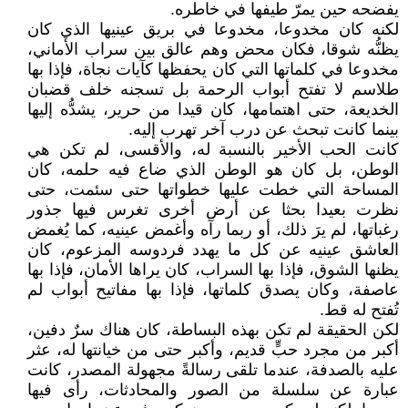
يفضحه حين يمرّ طيفها في خاطره.
لكنه كان مخدوعا، مخدوعا في بريق عينيها الذي كان
يظنُّه شوقا، فكان محض وهم عالق بين سراب الأماني،
مخدوعا في كلماتها التي كان يحفظها كآيات نجاة، فإذا بها
طلاسم لا تفتح أبواب الرحمة بل تسجنه خلف قضبان
الخديعة، حتى اهتمامها، كان قيدا من حرير، يشدُّه إليها
بينما كانت تبحث عن درب آخر تهرب إليه.
كانت الحب الأخير بالنسبة له، والأقسى، لم تكن هي
الوطن، بل كان هو الوطن الذي ضاع فيه حلمه، كان
المساحة التي خطت عليها خطواتها حتى سئمت، حتى
نظرت بعيدا بحثا عن أرض أخرى تغرس فيها جذور
رغباتها، لم يرَ ذلك، أو ربما رآه وأغمض عينيه، كما يُغمض
العاشق عينيه عن كل ما يهدد فردوسه المزعوم، كان
يظنها الشوق، فإذا بها السراب، كان يراها الأمان، فإذا بها
عاصفة، وكان يصدق كلماتها، فإذا بها مفاتيح أبواب لم
تُفتح له قط.
لكن الحقيقة لم تكن بهذه البساطة، كان هناك سرٌ دفين،
أكبر من مجرد حبٍّ قديم، وأكبر حتى من خيانتها له، عثر
عليه بالصدفة، عندما تلقى رسالةً مجهولة المصدر، كانت
عبارة عن سلسلة من الصور والمحادثات، رأى فيها