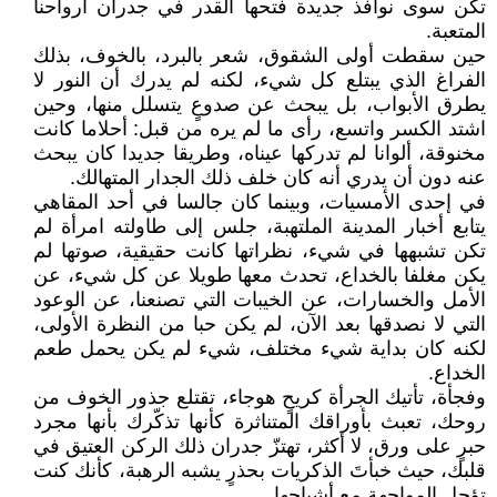
تكن سوى نوافذ جديدة فتحها القدر في جدران أرواحنا
المتعبة.
حين سقطت أولى الشقوق، شعر بالبرد، بالخوف، بذلك
الفراغ الذي يبتلع كل شيء، لكنه لم يدرك أن النور لا
يطرق الأبواب، بل يبحث عن صدوعٍ يتسلل منها، وحين
اشتد الكسر واتسع، رأى ما لم يره من قبل: أحلاما كانت
مخنوقة، ألوانا لم تدركها عيناه، وطريقا جديدا كان يبحث
عنه دون أن يدري أنه كان خلف ذلك الجدار المتهالك.
في إحدى الأمسيات، وبينما كان جالسا في أحد المقاهي
يتابع أخبار المدينة الملتهبة، جلس إلى طاولته امرأة لم
تكن تشبهها في شيء، نظراتها كانت حقيقية، صوتها لم
يكن مغلفا بالخداع، تحدث معها طويلا عن كل شيء، عن
الأمل والخسارات، عن الخيبات التي تصنعنا، عن الوعود
التي لا نصدقها بعد الآن، لم يكن حبا من النظرة الأولى،
لكنه كان بداية شيء مختلف، شيء لم يكن يحمل طعم
الخداع.
وفجأة، تأتيك الجرأة كريحٍ هوجاء، تقتلع جذور الخوف من
روحك، تعبث بأوراقك المتناثرة كأنها تذكّرك بأنها مجرد
حبرٍ على ورق، لا أكثر، تهتزّ جدران ذلك الركن العتيق في
قلبك، حيث خبأتَ الذكريات بحذرٍ يشبه الرهبة، كأنك كنت
تؤجل المواجهة مع أشباحها.