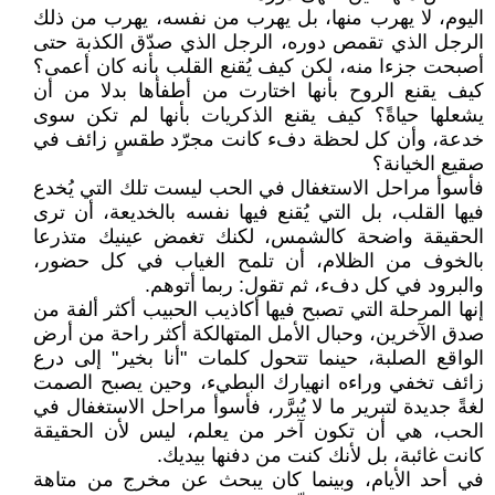
اليوم، لا يهرب منها، بل يهرب من نفسه، يهرب من ذلك
الرجل الذي تقمص دوره، الرجل الذي صدّق الكذبة حتى
أصبحت جزءا منه، لكن كيف يُقنع القلب بأنه كان أعمى؟
كيف يقنع الروح بأنها اختارت من أطفأها بدلا من أن
يشعلها حياةً؟ كيف يقنع الذكريات بأنها لم تكن سوى
خدعة، وأن كل لحظة دفء كانت مجرّد طقسٍ زائف في
صقيع الخيانة؟
فأسوأ مراحل الاستغفال في الحب ليست تلك التي يُخدع
فيها القلب، بل التي يُقنع فيها نفسه بالخديعة، أن ترى
الحقيقة واضحة كالشمس، لكنك تغمض عينيك متذرعا
بالخوف من الظلام، أن تلمح الغياب في كل حضور،
والبرود في كل دفء، ثم تقول: ربما أتوهم.
إنها المرحلة التي تصبح فيها أكاذيب الحبيب أكثر ألفة من
صدق الآخرين، وحبال الأمل المتهالكة أكثر راحة من أرض
الواقع الصلبة، حينما تتحول كلمات "أنا بخير" إلى درع
زائف تخفي وراءه انهيارك البطيء، وحين يصبح الصمت
لغةً جديدة لتبرير ما لا يُبرَّر، فأسوأ مراحل الاستغفال في
الحب، هي أن تكون آخر من يعلم، ليس لأن الحقيقة
كانت غائبة، بل لأنك كنت من دفنها بيديك.
في أحد الأيام، وبينما كان يبحث عن مخرج من متاهة