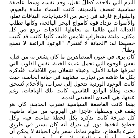
الندم التي تلاحقه كظلّ ثقيل، وجد نفسه وسط عاصفة
سياسية تعصف بالمدينة، كانت السماء ملبدة بالغيوم،
والشوارع غارقة في زخم من الاحتجاجات، الهتافات تعلو،
والأصوات تزداد قوة كأمواج البحر الهائجة، وكأنها تطلب
العدالة التي طالما تم تجاهلها، اللافتات ترفع في كل
مكان، مليئة بشعاراتٍ تلامس قلبه، كأنها كانت قد كُتبت
خصيصًا له: "الخيانة لا تُغتفر"، "الوعود الزائفة لا تصنع
وطناً".
كان يرى في عيون المتظاهرين ما كان يشعر به من قبل،
نفس الوجوه التي تحمل عبء الخيبة، نفس القلوب التي
تمزقها خيانة الأمل، وعيناه تتنقلان بين اللافتات، فتُذكره
بكل ما عاشه من تجارب مشابهة في حياته الخاصة، حيث
كانت الوعود الوردية تتحول إلى سراب، والأحلام تُسحق
تحت وطأة الواقع القاسي، كانت تلك الهتافات، رغم
عنفها، هي الصدى الحقيقي لندمه.
بينما كانت العاصفة السياسية تضرب المدينة، كان هو
يقف في وسطها، عاجزا عن الهروب من مرآة ماضيه،
كل صرخة كانت تذكره بكل لحظة ضاعت فيه، وكل
خطوة اتخذها دون أن يدرك أنه كان يسير في طريق
مليء بالفخاخ، مثلهم تماما، شعر بأن الخيانة لا يمكن أن