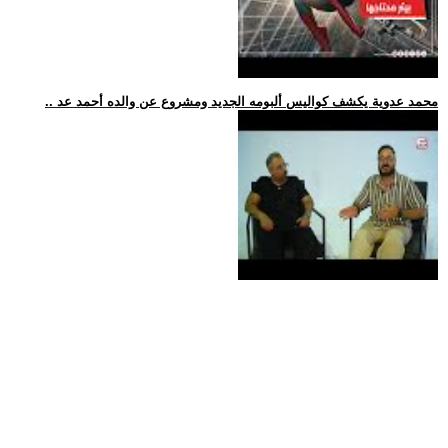
.. محمد عدوية يكشف كواليس ألبومه الجديد ومشروع عن والده أحمد عد