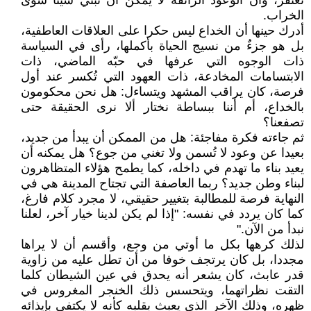
تُغتفر، وأن الوعود الزائفة لا يمكن أن تبني شيئا سوى
الخراب.
أدرك حينها أن الخداع ليس حكرا على العلاقات العاطفية،
بل هو جزءٌ من نسيج الحياة بأكملها، رأى في السياسة
ذات الوجوه التي عرفها في حبّه الماضي، ذات
الابتسامات المخادعة، ذات العهود التي تُكسر عند أول
فرصة، كان يراقب المشهد ويتساءل: هل نحن محكومون
بالخداع، أم أننا ببساطة نختار ألا نرى الحقيقة حتى
تصفعنا؟
ثم جاءته فكرة مفاجئة: هل من الممكن أن يبدأ من جديد،
بعيدا عن وعود لا تُسمن ولا تغني من جوع؟ هل يمكنه أن
يعيد بناء ما تهدم في داخله، كما يطمح هؤلاء المتظاهرون
لبناء وطن جديد؟ ربما العاصفة التي تجتاح المدينة هي في
النهاية فرصة للمطالبة بتغيير حقيقي، لا مجرد كلام فارغ،
كما كان يردد في نفسه: "إذا لم يكن لدينا خيار آخر، لعلنا
نبدأ من الآن."
لذلك كرهها بكل ما أوتي من وجع، وأقسم أن لا يراها
مجددا، بل كان يرتجف خوفا من أن تطل عليه من زاوية
قدر عابث، كان يشعر أنه يحدق في عين الشيطان كلما
التقت نظراتهما، ويتحسس ذلك الخنجر المغروس في
ظهره، وذلك الآخر الذي يعبث بقلبه كأنه لا يكتفي بإيذائه