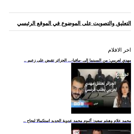
التعليق والتصويت على الموضوع في الموقع الرئيسي
اخر الافلام
.. مهدي لعريبي: من السينما إلى -مافيا-... الجزائر تقبض على زعيم
.. محمد علام وهيثم سعيد: ألبوم محمد عدوية الجديد استكمالا لنجاح