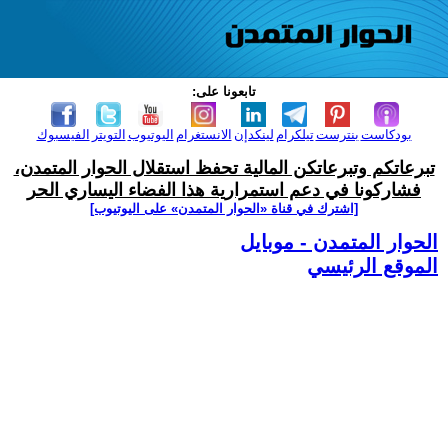
تابعونا على:
بودكاست
بنترست
تيلكرام
لينكدإن
الانستغرام
اليوتيوب
التويتر
الفيسبوك
تبرعاتكم وتبرعاتكن المالية تحفظ استقلال الحوار المتمدن،
فشاركونا في دعم استمرارية هذا الفضاء اليساري الحر
[اشترك في قناة ‫«الحوار المتمدن» على اليوتيوب]
الحوار المتمدن - موبايل
الموقع الرئيسي