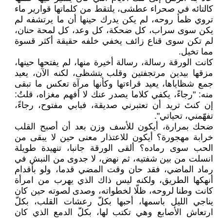
كالتائه في صحراء عطشى، يلتقط من كلماتها قوارير ماء
تروي ظمأ روحه، لم يكن يدرك حينها أن ما يرتشفه لم
يكن سوى سراب، كل ضحكة، كل وعد، كل لمحة حنان،
لم تكن سوى قناع زائف يخفي خلفه حقيقة أكثر قسوة
مما تخيل.
كانت الورقة رسالة، رسالة أخيرة منها، لم يفتحها حينها،
مزقها بيدين مرتجفتين وقلب يتشظى، لكنه الآن، يعيد
جمع شظاياها، يعيد قراءتها وكأنها مرآة تعكس ما تبقى
منه: "رجاءً، يكفي كلاما يصدر عنك لا أفهم مغزاه، قلتُ:
إن كنتَ تريد أن تعتبرني صديقة، فبابي مفتوح، رجاءً،
تفهّمني، تحياتي".
ضحك بمرارة، أيكون للأسف وزن بعد أن أصبح القلب
خرابة مهجورة؟ أيكون للاعتذار معنى حين لا يبقى من
الحب سوى رماده؟ ألقى الورقة جانبا، تنهيدة طويلة
انسلت من بين شفتيه، ثم نهض، لا جدوى من النبش في
رماد الماضي، فقد حان وقت المضي قدما، ولو بأقدام
أنهكها الطريق، ولكنه ليس ذاك الذي يهرب من امرأة
كانت وطنا لروحه، ظلّا لخطواته، وصدى لصوته حين كان
يناجي الليل باسمها، أحبها بكلّ رعشات القلب، بكلّ
ارتعاش الأصابع وهي تكتب لها، بكلّ الدمع الذي كان