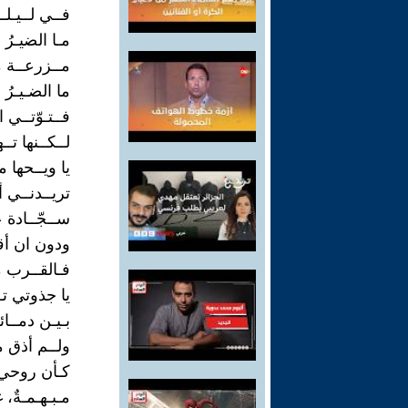
فــي لــيـلــ
مـا الضيـرُ 
مــزرعــة م
ما الضـيـرُ
فــتـوّتــي ال
لــكــنها تــ
يا ويــحها م
تريــدنــي أ
ســجّــادة ع
ودون ان أقـ
فـالقــرب م
يا جذوتي تـ
بـيـن دمــائ
ولــم أذق م
كـأن روحي 
مـبـهـمـةٌ، 