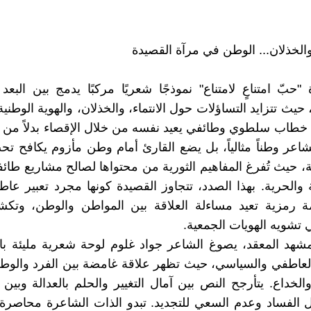
الخذلان... الوطن في مرآة القصيدة
ة "حبّ امتناعٍ لامتناع" نموذجًا شعريًا مركبًا يدمج بين الب
يث تتزايد التساؤلات حول الانتماء، والخذلان، والهوية الوطنية 
طاب سلطوي وطائفي يعيد نفسه من خلال الإقصاء بدلاً من ا
شاعر وطناً مثالياً، بل يضع القارئ أمام وطن مأزوم يكافح 
ة، حيث تُفرغ المفاهيم الثورية من محتواها لصالح مشاريع طائف
ة والحرية. بهذا الصدد، تتجاوز القصيدة كونها مجرد تعبير عا
مة رمزية تعيد مساءلة العلاقة بين المواطن والوطن، وتك
تشويه الهويات الجمعية.
شهد المعقد، يصوغ الشاعر جواد غلوم لوحة شعرية مليئة بال
لعاطفي والسياسي، حيث تظهر علاقة غامضة بين الفرد والوط
والخداع. يتأرجح النص بين آمال التغيير والحلم بالعدالة وبين 
ل الفساد وعدم السعي للتجديد. تبدو الذات الشاعرة محاصرة ب