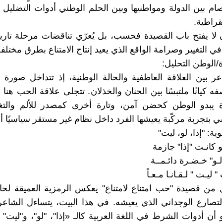
فصام بين الدولة ومواطنيها وبين الحلم الوطني أدوات التضلي
قراطية.
ن لا يفتح باب القصيدة فحسب، بل يُعرّي تناقضات مرحلة تاريخ
في التغيير وصرامة الواقع الذي يعيد إنتاج الامتناع بطرق مختلفة
أة/الوطن التحليل:
ر بين العلاقة العاطفية والحالة الوطنية، إذ تتداخل صورة ا
ه كيانًا ملتبسًا بين الحنان والخذلان. تتجلى علاقة الحب هنا
رة يبدو الوطن كحضن آمن، وتارة أخرى كمصدر للألم والتغ
 بتجربة مركّبة يعيشها الفرد داخل نظام غير مستقر سياسيًا أو 
ية: "إذا، لو، ليت"
و كانـت "إذا" جازمة
لـو" خـضـرة دائـمــة
" ليـت " لـقـانـا مـعـاً
ل من قصيدة "حب امتناع لامتناع" يعكس الرمزية العميقة لحا
التصارع الوجداني الذي يعيشه. في هذا البيت، يتساءل الشاعر
 أن أدوات الشرط في اللغة العربية كالـ «إذا"، "لو"، و"ليت"