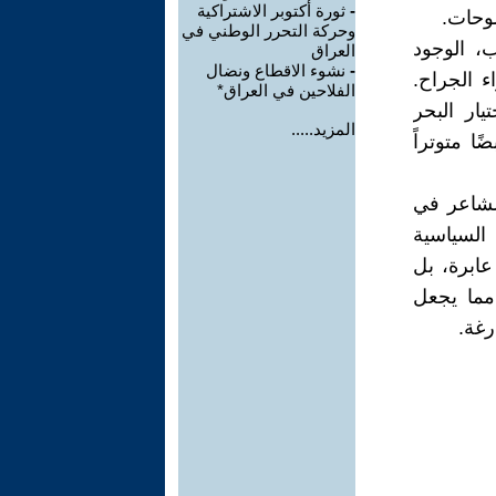
-
ثورة أكتوبر الاشتراكية
وحات.
وحركة التحرر الوطني في
، الوجود
العراق
-
نشوء الاقطاع ونضال
ء الجراح.
الفلاحين في العراق*
يار البحر
المزيد.....
ا متوتراً
لشاعر في
 السياسية
عابرة، بل
 مما يجعل
رغة.