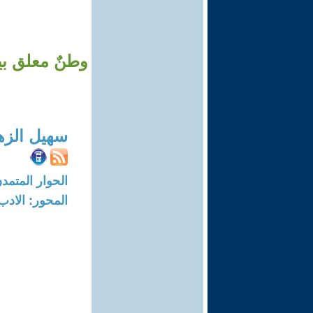
وطنٌ معلق بين
سهيل الزه
الحوار المتمدن-العدد: 8331 - 5
المحور: الادب