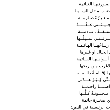
صـورتـهـا الغـائمة
غـضـب مـثـل الســمـا
مـغـبـرّةً صـارمــة
ــيــئــني غــفْــلــةً
آســفــةً ، نــادمـــة
ــرفــنـي ســيـلُــها
يــاحُهــا الهـائـمـة
الحـال او غـيرها
لــوانِــهـا القــاتمة
الاغرب مـن ريحها
ا إقــامـةٌ دائــمــة
ِّي كِــبَـرٌ هـــدّني
صـلــةً راحـمــة
جـنـونـةٌ كـلُّــها
ي صخـرة جاثمة
ات الرئيسية في النص: