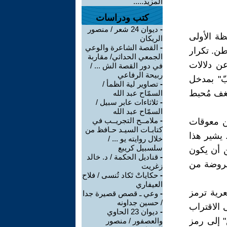
المزيد.....
كتب ودراسات
-
ديوان 24 شعر / منصور
حظة الأولى
الريكان
-
القصة الشاعرة والوعي
طن. تكرار
الجمعي الحداثي/ مقاربة
ن دلالات
في دور القصة الش ... /
ربيحة الرفاعي
بّ" بمدخل
-
تصاوير لية الظمأ /
شغف مُحبط
السمّاح عبد الله
-
ثلاثاءات عابر سبيل /
السمّاح عبد الله
-
ملامــح التجريــب في
من معوقات
كتابـات السيـد حـافظ من
 يشير هذا
خلال روايته يو ... /
سلسبيل كريبع
ن أن يكون
-
قناديل الحكمة / د. خالد
مفروضة من
زغريت
-
حكاياتْ تَكاد تُنسى / فلاح
العيفاري
رية ترمز
-
وعي ـ قصص قصيرة جدا
/ حسين جداونه
 الاقتراب
-
ديوان 23 الحاوي
ع" إلى رمز
والعصفور / منصور