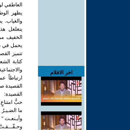
العاطفي لو
يظهر الوط
والغياب. ي
يتغلغل هذا
الخفيف مرو
يحمل في داخ
تتميز القص
كتابة الشع
والاجتماعي
اخر الافلام
ارتباطاً ع
القصيدة صر
القصيدة:
حبُّ امتناعٍ 
ما الضـيـرُ 
وأيـنعـت " 
وحـقّـــقـتْ 