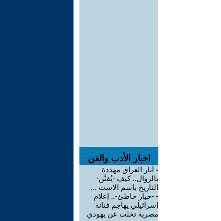
اخبار الأدب والفن
-
آثار العراق مهددة
بالزوال.. كيف -يُقنَّن-
التاريخ باسم الاست ...
-
-خيار خاطئ-.. إعلام
إسرائيلي يهاجم فنانة
مصرية تخلت عن يهودي