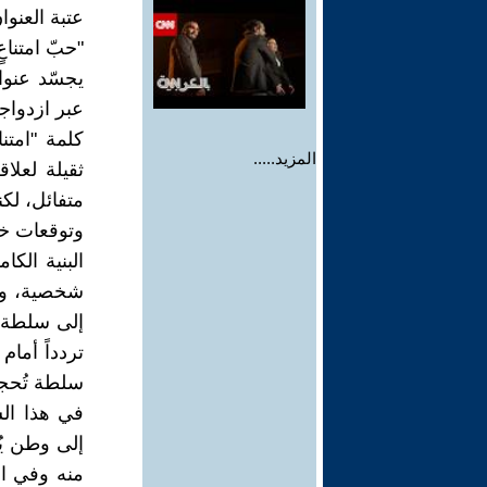
عتبة العنوا
"حبّ امتناع
يجسّد عنوان
عبر ازدواجي
كلمة "امتن
المزيد.....
ثقيلة لعلا
متفائل، لك
وتوقعات خائ
البنية الك
شخصية، ولك
إلى سلطة ت
تردداً أمام
سلطة تُحجم
في هذا ال
إلى وطن يُغ
منه وفي الم