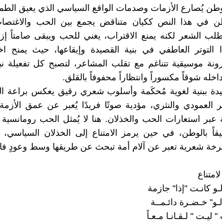
طن يُصارع الأزمات وصدمات الواقع السياسي الذي يعيق الطم
ن في هذا النص ككيان متناقض يجمع بين الحب والاغتصاب
طلب الشعر لكنه يمنع الاقتراب، يغني للحب ويبقى صامتاً إزا
 التوتر العاطفي في بنية القصيدة وإيقاعها، حيث يمنح اخت
نة موسيقية تتناغم مع تقلب المشاعر، لتصبح كل تفعيلة نبضً
له شوقاً مكسوراً وانتظاراً محفوفاً بالقلق.
يدة ببنية لغوية مُحكَمة وأسلوب شعري رقيق يعكس براعة ا
ر العمودي والنثري، مؤدية صوتًا فريدًا يُعبر عن عمق الأزمة
ة عبر استعارات الحب والخذلان. هنا لا يُمثل الحب رومانسية 
ميقاً بالوطن، في حين يرمز الامتناع إلى الخذلان السياسي،
خة شعرية تعبر عن آلام أمة تبحث عن طريقها وسط وعودٍ فا
لامتناع
لـو كانـت "إذا" جازمة
لـو" خـضـرة دائـمــة
" ليـت " لـقـانـا مـعـاً