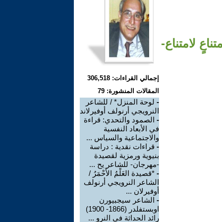
اعٍ لامتناع-
إجمالي القراءات: 306,518
المقالات المنشورة: 79
-
لوحة المنزل* / للشاعر
النرويجي أرنولف أوفيرلاند
-
الصمود والتحدي: قراءة
في الأبعاد النفسية
والاجتماعية والسياس ...
-
قراءات نقدية : دراسة
بنيوية ورمزية لقصيدة
-مهرجان- للشاعر يح ...
-
*قصيدة العَلْمُ الأَحْمَرُ /
الشاعر النرويجي أرنولف
أوفيرلان ...
-
الشاعر سيجبيورن
اوبستفلدر (1866- 1900)
رائد الحداثة في النرو ...