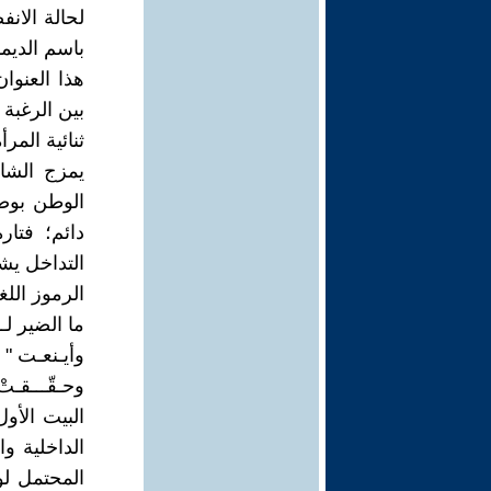
لحالة الان
باسم الديم
هذا العنوا
بين الرغبة 
ثنائية المر
يمزج الشاع
الوطن بوصف
دائم؛ فتا
التداخل يشي
الرموز اللغو
ما الضير لـ
وأيـنعـت " 
وحـقّـــقـتْ 
البيت الأو
الداخلية و
المحتمل لو