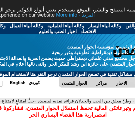
ة التصفح والنشر، الموقع يستخدم بعض أنواع الكوكيز نرجو النق
More info - المزيد
experience on our website
الفن
-
وكالة أنباء اليسار
-
وكالة أنباء العلمانية
-
وكالة أنباء العمال
-
وكا
الاقتصاد
-
اخبار الطب والعلوم
 الرئيسي لمؤسسة الحوار المتمدن
، علمانية، ديمقراطية، تطوعية وغير ربحية
ل مجتمع مدني علماني ديمقراطي حديث يضمن الحرية والعدالة الاجتم
حوار المتمدن على جائزة ابن رشد للفكر الحر والتى نالها أعلام في الفك
م مشاكل تقنية في تصفح الحوار المتمدن نرجو النقر هنا لاستخدام الموقع
كوردي
English
الاخبار
مراكز
الحوار المتمدن
- وطنٌ معلق بين الحب والخذلان قراءة نقدية لقصيدة -حبُّ امتناعٍ لامتناع
 وتبرعاتكن المالية تحفظ استقلال الحوار المتمدن، فشاركونا 
استمرارية هذا الفضاء اليساري الحر