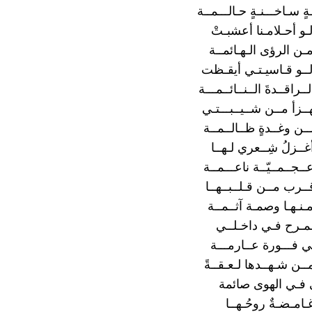
ةٍ سـاخـــنـةٍ حـالـــمــة
لـو أحـلامـنا أعشبـتْ
ـن الرؤى الـهـائمــة
 لــو قـاسيـتـي أيقـظت
ــراقــدةَ الــنــائــمـــة
هــزأ مــن شــيــبـــتـي
ــن وغــدةٍ ظــالــمــة
غــزلُ شِــعري لـهــا
ــجــمــيّــة ناعـــمــة
ـرب مــن قـلــبــهــا
ـنـهـا وصمـة آثــمــة
مـرح فـي داخـلــي
ي فـــورة عــارمـــة
ــن شـهــدها لـعـقــةً
فـي الهوى صائمة
غـامـضـةٌ روحُـهــا