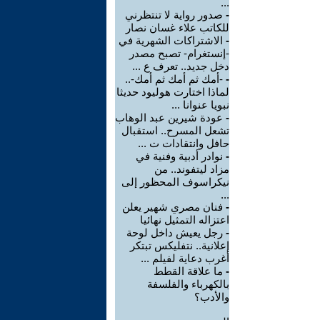
...
-
صدور رواية لا تنتظرني
للكاتب علاء غسان نصار
-
الاشتراكات الشهرية في
-إنستغرام- تصبح مصدر
دخل جديد.. تعرف ع ...
-
-أمك ثم أمك ثم أمك-..
لماذا اختارت هوليود حديثا
نبويا عنوانا ...
-
عودة شيرين عبد الوهاب
تشعل المسرح.. استقبال
حافل وانتقادات ت ...
-
نوادر أدبية وفنية في
مزاد ليتفوند.. من
نيكراسوف المحظور إلى
...
-
فنان مصري شهير يعلن
اعتزاله التمثيل نهائيا
-
رجل يعيش داخل لوحة
إعلانية.. نتفليكس تبتكر
أغرب دعاية لفيلم ...
-
ما علاقة القطط
بالكهرباء والفلسفة
والأدب؟