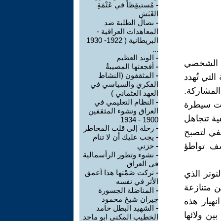
-
مُستيقِظاً في عَتْمَةِ
الغَبَشِ
-
نضال الطلبة ضد
المعاهدات العراقية -
البريطانية ( 1922- 1930
...
-
الوند العظيم
عد الشخصي
-
أفجعتها المصيبةُ
-
المثقفون (النشاط
التي تُهدد
الفكري والسياسي في
لمشاركة.
العهد العثماني )
-
النظام التعليمي في
تحت سيطرة
العراق ونشوء المثقفين
ية تتجاهل
1900 - 1934
-
رحلة إلى قلب المخاطر
طفي لتصبح
-
يجب عليك أن لا تنام
شف تواطؤ
-
حزني
-
نشوء وتطور الرأسمالية
في العراق
-
تركت صَمْتها هذا أعمق
توتر الذي
الأثر في نفسه
ن متنازعة
-
المناضلة الجسورة
جیران شیخ محمود
انهيار هذه
-
الشهيد البطل حامد
ين ولائها
الخطيب المكنى ابو ماجد