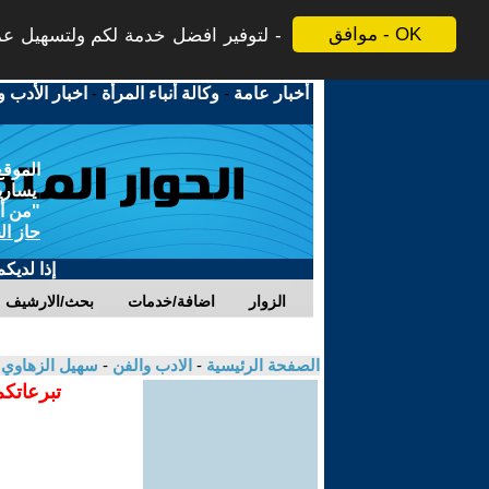
موافق - OK
لتوفير افضل خدمة لكم ولتسهيل عملي
أخبار عامة
-
وكالة أنباء المرأة
-
اخبار الأدب و
الموقع
يسارية
"من أج
حاز ال
إذا لديك
الزوار
اضافة/خدمات
بحث/الارشيف
الصفحة الرئيسية
-
الادب والفن
-
سهيل الزهاوي
تبرعاتكم