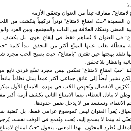
ن:
ٍ لامتناع": مفارقة تبدأ من العنوان وتعمّق الأزمة
 القصيدة "حبّ امتناعٍ لامتناع" توتراً تركيبياً ينكشف من الل
ة المعنى وتفكك العلاقة بين الذات والمجتمع، وبين الفرد والو
اع" في العنوان لا يُساهم فقط في إيقاع لغوي، بل يكشف ع
قة معطّلة يغلب عليها التمنّع أكثر من التحقق. تبدأ كلمة "ح
نها تفقد بهجتها حين تقترن "بامتناع"، حيث يصبح الحب مجرد 
بة وانتظار بلا تحقق.
املة "حبّ امتناعٍ لامتناع" تعكس ليس مجرد تمنّع فردي نابع 
ن تشير أيضاً إلى عائق جماعي أكثر عمقاً يمثل نظاماً مانعاً.
ُكرّس الانفصال وتُجهِض الحُب في مهده. الامتناع الأول يمك
 وطن لا يبادل العطاء، بينما الامتناع الثاني يكشف أزمة أكبر 
 الانتماء، وتستبعد من لا يدخل ضمن حدودها.
سياق، يُقرأ العنوان ليس كموضوع غرامي فقط، بل كعتبة شع
نّى له بينما لا يسمع إليه، يُحب ويُقمع في الوقت نفسه، يُرجى
قابل يُطرد المحبّون. بهذا المعنى، يتحول "حبّ امتناعٍ لامتنا