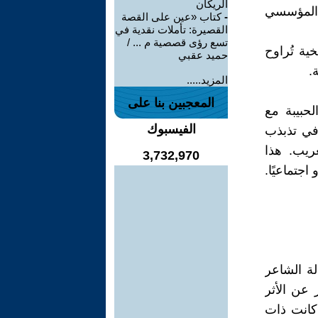
الريكان
ل المؤسسي
-
كتاب «عين على القصة
القصيرة: تأملات نقدية في
تسع رؤى قصصية م ... /
ية تُراوح
حميد عقبي
.
المزيد.....
المعجبين بنا على
لحبيبة مع
الفيسبوك
 في تذبذب
ريب. هذا
3,732,970
اجتماعيًا.
لة الشاعر
 عن الأثر
 كانت ذات