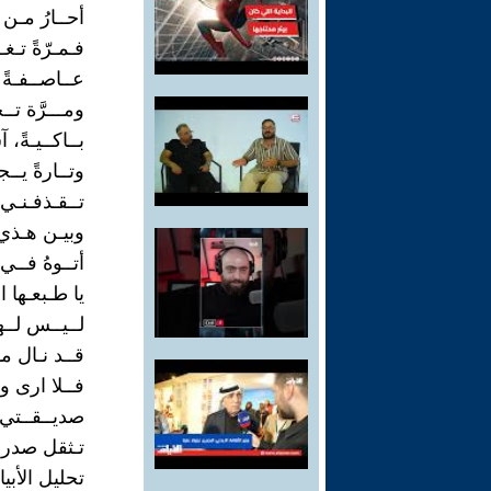
أحــارُ مـن 
فـمـرّةً تـ
عــاصــفـةً 
ومـــرَّة تــج
بــاكــيـةً، 
وتــارةً يــج
تــقـذفـنـي ر
وبيـن هـذي 
أتــوهُ فــي أ
يا طـبعـها 
لــيــس لــهـ
قــد نـال مــن
فــلا ارى وا
صديــقــتي مـ
تـثقل صدر
تحليل الأبي