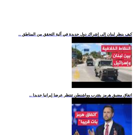
.. كيف ينظر لبنان إلى إشراك دول جديدة في آلية التحقق من المناطق
.. اتفاق مضيق هرمز يقترب وواشنطن تنتظر عرضا إيرانيا جديدا