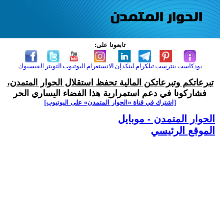
تابعونا على:
بودكاست
بنترست
تيلكرام
لينكدإن
الانستغرام
اليوتيوب
التويتر
الفيسبوك
تبرعاتكم وتبرعاتكن المالية تحفظ استقلال الحوار المتمدن،
فشاركونا في دعم استمرارية هذا الفضاء اليساري الحر
[اشترك في قناة ‫«الحوار المتمدن» على اليوتيوب]
الحوار المتمدن - موبايل
الموقع الرئيسي