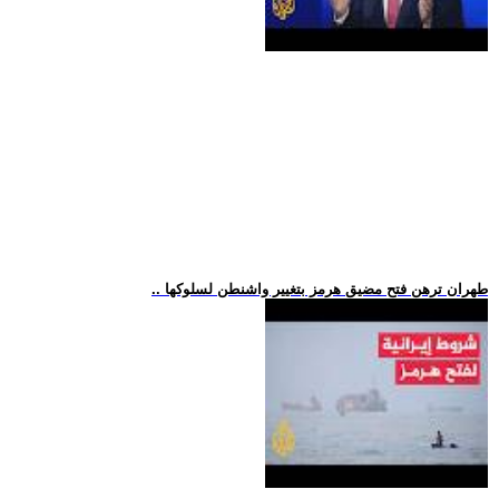
.. طهران ترهن فتح مضيق هرمز بتغيير واشنطن لسلوكها