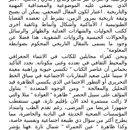
الذي يضفي عليه الموضوعية والمصداقية المهنية
والتاريخية . اعتبار لكون المقال الصحفي، يمكن أن يصبح
وثيقة تاريخية بمرور الزمن، بشرط أن تعضده القضايا
الطبونيمية / الأماكنية وأشكال وأنماط وثائقية أخرى
ككتب الحوليات والشهادات العدلية والظهائر والرسائل
والحوالات الحبسية والروايات الشفوية، هذا فضلا عن
وجود ما يسمى بالمقال التاريخي المحكوم بضوابطه
المعلومة" .
ونحن كقراء مجايلين للكاتب في الانتماء الجغرافي
والمحيط الثقافي في تعدده وغنى مكوناته. نجدد التأكيد
بحماس أن عناصر الكتاب " تكتسي حيوية وراهنية معينة
لا سيما على صعيد المقاربات الاجتماعية في سياق الخط
التحريري أو التطور الاجتماعي الذي يكتسي الظاهرة قيد
التحليل والمعالجة " ومن الوجوه المتعددة " يتناول
المؤلف على سبيل الحصر " ظاهرة " العوادة " مثلا والتي
لا زالت مستمرة لحد الآن بإقليم تازة، فهي تستقطب
جمهورا عريضا من المرضى، رغم تقدم الطب وامتداد
المؤسسات الصحية الحديثة في البادية والحاضرة، مما
يطرح أكثر من سؤال ذي طبيعة اجتماعية ونفسية خاصة،
وكذا ظاهرة " عين الحمراء " شمال تازة .فهنا يؤشر