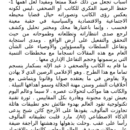
أسباب تجعل من ذلك عملا ممتعا ومفيدا لعل أهمها 1-
حفظ الرصيد الفكري للكاتب أو الصحفي ،ليس لكونه
يعكس رؤى الكاتب وتصوراته حيال قضايا محيطه
الاجتماعية والاقتصادية والسياسية في حقبة معينة
فحسب ، وإنما باعتبارها محك ومختبر تحليل وكشف
لرجع صدى انتظاراته وتطلعاته وطموحاته من حيث
التحقق والتفعيل على أرض الواقع . ومدى استجابة
وتفاعل السلطات والمسؤولين والأوصياء على الشأن
العام مع هذه المقالات انسجاما مع مخططات التنمية
التي يرسمونها وحجم التفاعل الإداري معها .
ما قام به الكاتب والصحفي ذ عبد الإله بسكمار ينسجم
تماما مع هذا الطرح . وهو الإعلامي الرصين الذي لا يهادن
ولا يفاوض في ما يعتقده صوابا وقانونا ويتماشى مع
أخلاقيات النشر وسنن مهنة الجلالة وسمو أهدافها النبيلة .
والكاتب هنا مواكب لتحولات عصره . لا سيما وعالم اليوم
يعيش ثورة مجنونة وهادرة بكل المقاييس . ثورة تقنية
تكنولوجية تقود العالم بهدوء طائش نحو تطبيقات هائلة
تجاوزت المألوف. يقودها على الأرجح كائن شبح يدعى
الذكاء الاصطناعي (AI)، مارد قلبت تطبيقاته المألوف
رأسا على عقب .وحلت بذهولها ودهشتها الراجفة ضيفة
على مجالات حيوية في العالم المعاصر كالتعليم والاقتصاد