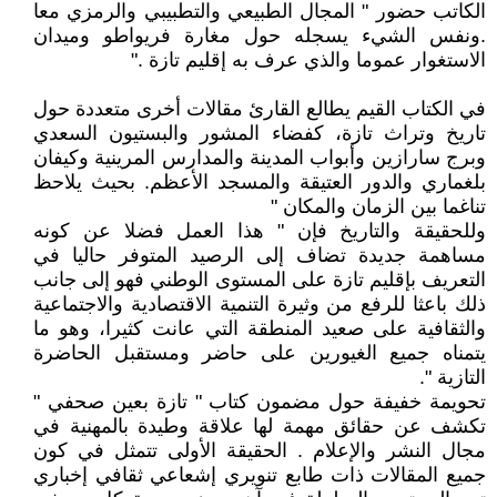
الكاتب حضور " المجال الطبيعي والتطبيبي والرمزي معا
.ونفس الشيء يسجله حول مغارة فريواطو وميدان
الاستغوار عموما والذي عرف به إقليم تازة ."
في الكتاب القيم يطالع القارئ مقالات أخرى متعددة حول
تاريخ وتراث تازة، كفضاء المشور والبستيون السعدي
وبرج سارازين وأبواب المدينة والمدارس المرينية وكيفان
بلغماري والدور العتيقة والمسجد الأعظم. بحيث يلاحظ
تناغما بين الزمان والمكان "
وللحقيقة والتاريخ فإن " هذا العمل فضلا عن كونه
مساهمة جديدة تضاف إلى الرصيد المتوفر حاليا في
التعريف بإقليم تازة على المستوى الوطني فهو إلى جانب
ذلك باعثا للرفع من وثيرة التنمية الاقتصادية والاجتماعية
والثقافية على صعيد المنطقة التي عانت كثيرا، وهو ما
يتمناه جميع الغيورين على حاضر ومستقبل الحاضرة
التازية ".
تحويمة خفيفة حول مضمون كتاب " تازة بعين صحفي "
تكشف عن حقائق مهمة لها علاقة وطيدة بالمهنية في
مجال النشر والإعلام . الحقيقة الأولى تتمثل في كون
جميع المقالات ذات طابع تنويري إشعاعي ثقافي إخباري