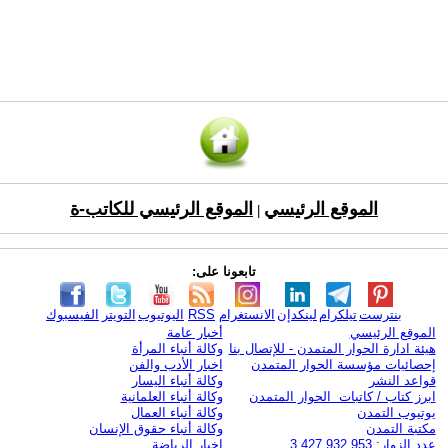
الموقع الرئيسي
الموقع الرئيسي للكاتب-ة
|
تابعونا على:
بنترست
تيلكرام
لينكدإن
الانستغرام
RSS
اليوتيوب
التويتر
الفيسبوك
الموقع الرئيسي
أخبار عامة
هيئة ادارة الحوار المتمدن - للإتصال بنا
وكالة أنباء المرأة
إحصائيات مؤسسة الحوار المتمدن
اخبار الأدب والفن
قواعد النشر
وكالة أنباء اليسار
ابرز كتاب / كاتبات الحوار المتمدن
وكالة أنباء العلمانية
يوتيوب التمدن
وكالة أنباء العمال
مكتبة التمدن
وكالة أنباء حقوق الإنسان
عدد الزوار: 3,427,932,953
اخبار الرياضة