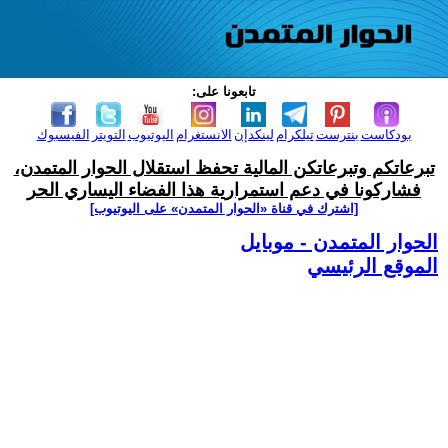
تابعونا على:
بودكاست
بنترست
تيلكرام
لينكدإن
الانستغرام
اليوتيوب
التويتر
الفيسبوك
تبرعاتكم وتبرعاتكن المالية تحفظ استقلال الحوار المتمدن،
فشاركونا في دعم استمرارية هذا الفضاء اليساري الحر
[اشترك في قناة ‫«الحوار المتمدن» على اليوتيوب]
الحوار المتمدن - موبايل
الموقع الرئيسي