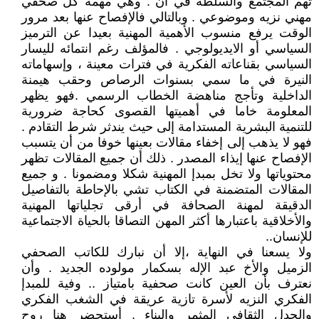
تهم المجتمع والسلطة في آن . وهي مهمة كل صحفي
مهني نزيه وموضوعي . وبالتالي فالإفصاح عنها بعد مرور
الوقت يرفع منسوب الأهمية المهنية بعيدا عن الترميز
السياسي أو الايديولوجي . فالمؤلف رغم انتمائه لليسار
السياسي بقناعاته الفكرية في فترات معينة ، وإسهاماته
النيرة في ما سمي بسنوات الرصاص وحقب هيمنة
الداخلية وتأجج مناهضة الخطاب الرسمي .فهو يظهر
المعلومة خاما في أهميتها القصوى كحاجة ضرورية
للتنمية البشرية المستدامة إلى حيث يندثر شرط التقادم .
فهو لا يذهب إلى إخفاء مقالات بعينها خوفا من أن يتسبب
الإفصاح عنها إيذاء المصدر . ذلك أن جميع المقالات تظهر
محتوياتها ولا تخل بمبدإ المهنية شكلا ومضمونا . و جميع
المقالات المتضمنة في الكتاب تشي بالإحاطة بالتفاصيل
الدقيقة لمهنة الصحافة في أرقى تجلياتها المهنية
والأخلاقية باعتبارها أكثر المهن التصاقا بالحياة الاجتماعية
للإنسان..
ولا يسعنا في النهاية ،إلا أن نبارك للكاتب الصحفي
الزميل والأخ عبد الإله بسكمار مولوده الجديد . وأن
نعترف بأن العين كانت صحفية بامتياز .. وفية للمبدإ
الفكري النزيه لأسرة تازية عريقة في الشغب الفكري
والجدل الثقافي المثمر والبناء . أستحضر هنا روح