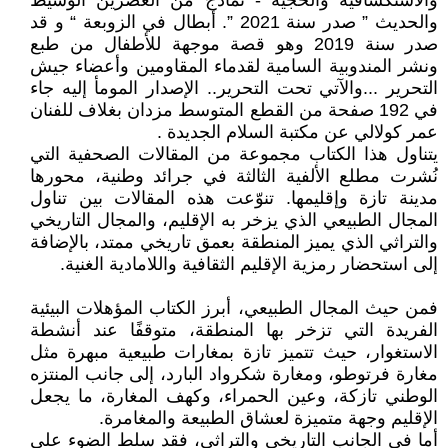
والاستكشافية والحجية - نماذج من العصرين الوسيط
والحديث ” صدر سنة 2021 ”. أبطال في الزوبعة “ و قد
صدر سنة 2019 وهو قصة موجهة للأطفال من طبع
ونشر المندوبية السامية لقدماء المقاومين وأعضاء جيش
التحرير ...والآتي تحت التحرير.. الإصدار المومأ إليه جاء
في 192 صفحة من القطع المتوسط مزدان بغلاف للفنان
عمر كولالي عن مكتبة السلام الجديدة .
يتناول هذا الكتاب مجموعة من المقالات الصحفية التي
نُشرت مطلع الألفية الثالثة في جرائد وطنية، محورها
مدينة تازة وإقليمها. تنوّعت هذه المقالات بين تناول
المجال الطبيعي الذي يزخر به الإقليم، والمجال التاريخي
والتراثي الذي يميز المنطقة بعمق تاريخي ممتد، بالإضافة
إلى استحضار رمزية الإقليم الثقافية واللامادية الغنية.
فمن حيث المجال الطبيعي، أبرز الكتاب المؤهلات البيئية
الفريدة التي تزخر بها المنطقة، متوقفًا عند أنشطة
الاستغوار، حيث تتميز تازة بمغارات طبيعية مبهرة مثل
مغارة فرتوطو، ومغارة شكرواد البارد، إلى جانب المنتزه
الوطني تازكة، وعين الحمراء، وكهف المغارة، ما يجعل
الإقليم وجهة متميزة لعشاق الطبيعة والمغامرة.
أما في الجانب التاريخي والتراثي، فقد سلط الضوء على