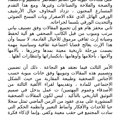
والصحة والفلاحة والصناعات وغيرها. ومع هذا التقدم
المتسارع المجنون ، تزداد المخاوف حيال الأرشيف
الورقي الهائل الذي علاه الاصفرار وبات المسح الضوئي
والتحديث الورقي بلسما لجراحاته.
ثاني محفز هام هو إن تجميع المقالات وفق تصنيف بياني
مرتب ومبوب من قبل الكاتب الصحفي هو آلية لحفظ
وصيانة إرث ثقافي مرموق للأجيال القادمة، لا سيما وأن
هذا الإرث يعالج قضايا اجتماعية ثقافية وسياسية مهمة
بصمت مرحلة تاريخية معينة بمدها وجزرها ، بآلامها
وآلامها ، بأحلامها وأوهامها ،بانكساراتها وانتظارات أهلها .
الأمر الثالث فيما نعتقد هو النجاعة . ذلك أن تضمين
وتصميم هذه المقالات وتبويبها وفق خانات مبوبة حسب
الأجناس الصحفية وطبيعة المقاربة من حيث الشكل
الاجتماعي للمادة ، وتقديمها لقراء الألفية الثالثة من
الأصدقاء وعموم المهتمين/ ت عمل يدخل في صميم
التوثيق التاريخي بالتأكيد . ليس لكون المقالات الصحفية
المنشورة على مدى عقود من الزمن الماضي تمثل سجلا
حيا للأحداث والأفكار وأنماط التعبير وأنظمة الحكم التي
سادت المجتمع في حقب معينة وكفى .وإنما لإذكاء فكرة