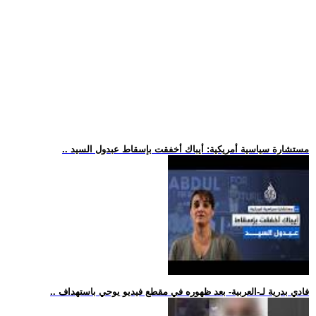
.. مستشارة سياسية أمريكية: أيباك أخفقت بإسقاط عبدول السيد
.. فادي بدرية لـ-العربية- بعد ظهوره في مقطع فيديو يوحي باستهداف