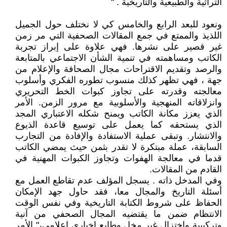
التراثية والطبيعية والتاريخية . "
ونعود للبعد الرابع والخامس كي لا نختلف حول الجميل
اللذيذ والممتع في جمع المقالات الصحفية التي مر زمن
غير قصير على نشرها. فهي علاوة على إبراز تجربة
الكاتب ومساهمته في تنمية الشأن الاجتماعي بالمتابعة
والرصد وتقديم الاقتراحات مجال الصحافة والإعلام من
جهة ، فهي تظهر كذلك منسوب تطوره الفكري وأسلوب
معالجته وقدرته على تجاوز كبوات الخط التحريري
وانزلاقاته المنهجية والأسلوبية مع مرور الزمن. الأمر
الذي يعزز مكانة الكاتب ويمنح شكله الاعتباري المجد
الذي يستحقه كما يعمل على توسيع قاعدة الذيوع
والانتشار. وتبقى عملية الاستفادة والإفادة من التجارب
السابقة، عملة مبتكرة لا تقدر بثمن حيث يمضي الكاتب
قدما في معالجة الهفوات وتجاوز الكبوات المهنية في
القادم من المقالات.
وفي المدخل ذاته . يسجل المؤلف عدم تقاطع العمل مع
أسئلة التاريخ والمجال معا، فقد حاول جهد الإمكان
الحفاظ على شروط الكتابة التاريخية وفي نفس الوقت
الانتظام ضمن ما يقتضيه المجال الصحفي من آنية
وتركيبية واختزال غير مخل وطابع إخباري إعلامي،" الأمر