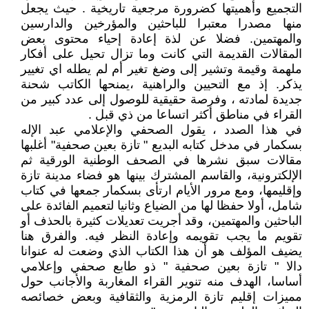
التجميع وأهميتها كضرورة مرجعية تاريخية . حيث يجعل
منها مصدرا معتبرا للباحثين والمؤرخين والدارسين
والمهتمين. فضلا عن لذة إعادة إحياء محتوى بعض
المقالات القديمة التي كانت وما تزال تحيل على أفكار
ملهمة وقيمة وتشير إلى وضغ تغير أم لم يطله اي تغيير
يذكر. إذ مع التحيين والراهنية ،يمنحها الكاتب شحنة
جديدة لمادته ، وفرصة حقيقية للوصول إلى عدد كبير من
القراء في مناطق أكثر اتساعا من ذي قبل .
في هذا الصدد ، يقول الصحفي والإعلامي عبد الإله
بسكمار في مدخل كتابه البديع " تازة بعين صحفية" أغلبها
مقالات سبق نشرها في الصحف الوطنية الورقية ثم
الإلكترونية، والقاسم المشترك بينها هو فضاء مدينة تازة
وإقليمها، ومع مرور الأيام ارتأى بسكمار جمعها في كتاب
شامل، أولا حفظا لها من الضياع وثانيا لتعميم الفائدة على
الباحثين والمهتمين، وقد أجريت تعديلات كثيرة بالحذف أو
تقويم ما يجب تقويمه وإعادة النظر فيه. والفرق هنا
يضيف المؤلف هو أن هذا الكتاب الذي وضعت له عنوانا
دالا " تازة بعين صحفية " ذو طابع صحفي وإعلامي
أساسا، الهدف منه تنوير القراء المغاربة والأجانب حول
مميزات إقليم تازة الرمزية والثقافية وبعض خصائصه