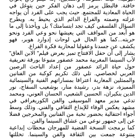
خافتة. فالبطل يرمز إلى ذهان الفكر حين يتوغل في
الحياة المعادية للمجتمع. حيث يجب على الفرد أن يواجه
عزلته وصمته والفراغ الدائم الذي يحيط به. ويطرح
السؤال الفلسفي كيف تجد ابتسامتك؟ بل ويأخذنا إلى ما
هو أبعد من المواقف التي يعيشها نحو وعي الفرد ونحو
حريته...كما هو الحال في لوحات إدوارد هوبر، فهو
يكشف عن جسدنا وعقولنا لمحاربة فكرة الفراغ.
يشار إلى أن حفل الافتتاح تميز بعرض فيلم" الابن العاق"
لأب السينما المغربية محمد عصفور متبوعا بورقة تعريفية
حول حياة الرائد عصفور من إعداد الباحث الرصين
العربي لخصاصي. تلي ذلك تكريم كوكبة من الفنانين
والممثلين المغاربة اعترافا بمساراتهم الفنية والسينمائية
المميزة، نزهة بدر، رشيدة منار، بوشعيب السفاج، نور
الدين بنكيران، الحسين الشعبي، الحسان العوني، ومحمد
تدغي مدير معهد الموسيقى والفن الكوريغرافي في
مشهد يعكس الوفاء للإبداع الثقافي والفني. وذلك وسط
أجواء احتفالية بحضور نخبة من الفنانين والمخرجين فضلا
عن إلى جمهور نوعي من عشاق السينما والفن.
كما برمجت النسخة الفضية للمهرجان محطات إبداعية
متنوعة جمعت بين الثقافة والفن والسينما. تخللتها