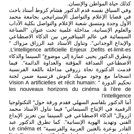
كذلك حياة المواطن والإنسان.
وفي السياق نفسه قدم الدكتور هشام كزوط أستاذ باحث
في قضايا الإعلام والتواصل الإستراتيجي بجامعة محمد
الأول وجدة ومنسق شعبة الإعلام والتواصل بكلية الآداب
والعلوم الإنسانية، مداخلة علمية تحت عنوان "الصناعة
السينمائية في عالم الميتافيرس بين الذكاء الاصطناعي
والإبداع الوجداني". وتناول الأستاذ عبد الرزاق مزواك "
L’intelligence artificielle Enjeux ,Defits et-limit-es.
وتطرق الدكتور يحيى عمارة إلى موضوع" السينما والذكاء
الاصطناعي الصداقة المؤقتة والعداوة الدائمة". فيما
قدمت الدكتورة نجاة زروقي مداخلة باللغة الفرنسية
انسجاما مع وجود مونيك لاتوش فرنسية ضمن لجنة
تحكيم الدورة " Vision A artificielles et récit humain:
les nouveaux horizons du cinéma à l’ère de
l’intelligence
أما الدكتور بلقاسم السهلي فقدم ورقة حول" التكنولوجيا
الرقمية في الإنتاج السينمائي" فيما تناول الأستاذ محمد
ازروال" الذكاء الاصطناعي في السينما بين تعزيز الإبداع
الفني وتهديد الهوية الإنسانية". كما تطرق الدكتور عبد
القادر بوعزة بالغتين العربية والفرنسية" Le cinéma et