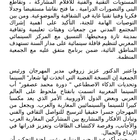
المستويات التقنية والفنية للأفلام المشاركة ، وتقاطع
البنى والتصورات الدرامية . ما فتح نقاشا مستفيضا وجدلا
فكريا وفنيا تقنيا غاية في الشفافية والموضوعية. ومن بين
التوصيات الهامة للجنة، التأكيد على أهمية إشراك
المجتمع المدني من جمعيات وهيئات تعليمية وثقافية
بمدينة تازة ومحيطها. التنسيق مع المركز السينمائي
المغربي لتنظيم قافلة سينمائية على مدار السنة تستهدف
المناطق النائية، ضمن برنامج متفق عليه مع الجمعية
المنظمة.
واعتبر الدكتور عزيز زروقي مدير المهرجان ورئيس
الجمعية إن النسخة الفضية التي اتخذت لها شعار" السينما
وتحديات الذكاء الاصطناعي " دورة محمد عصفور" أب
السينما المغربية اتسمت بانفتاح ملحوظ على العالم
العربي وبعض الدول الأوروبية. الأمر الذي يعد مكسبا
كبيرا للسينما والسينمائيين المغاربة والعرب. ويجعل من
المهرجان جسرا حقيقيا لترسيخ للتواصل الثقافي والفني
وتبادل الأفكار والمشاريع بين المشاركين المغاربة العرب
والأجانب، وفرصة لاكتشاف الطاقات وتعزيز قدراتها في
الإبداع والجمال.
من جهته أكد عبد الرحيم المنياري رئيس لجنة التحكيم أن