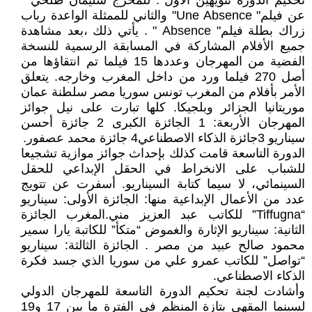
تحكيم الدورة تنويهين الأول : للمخرج سليمان طلحي "
عن فيلم" Une Absence" والثاني للممثلة الواعدة رباب
زراك بطلة فيلم" Absence " . يأتي ذلك ،بعد مشاهدة
جميع الأفلام المشاركة في المسابقة الرسمية للنسخة
الفضية من المهرجان وعددها 15 فيلما تم انتقاؤها من
أصل 270 فيلما ورد من داخل المغرب وخارجه. يتعلق
الأمر بأفلام من المغرب تونس سوريا مصر سلطنة عمان
موريتانيا الجزائر وبلجيكا. كلها تبارت على نيل جوائز
المهرجان الأربعة: 1 الجائزة الكبرى 2 جائزة أحسن
سيناريو 3جائزة الذكاء الاصطناعي4 جائزة محمد عصفور.
الدورة التاسعة قامت كذلك بإحداث جوائز موازية تشجيعا
للشباب على الانخراط في الحقل الإبداعي للحقل
السينمائي، لا سيما كتابة السيناريو. أسفرت عن تتويج
عدد من الأعمال الإبداعية منها: الجائزة الأولى: سيناريو
“Tiffugna” للكاتب عبد العزيز مني.المغرب الجائزة
الثانية: سيناريو الإثارة والغموض “متكأ” للكاتبة يارا سمير
محمود صالح عبيد من مصر . الجائزة الثالثة: سيناريو
“تواصل” للكاتب عمرو علي من سوريا الذي جسد فكرة
الذكاء الاصطناعي.
وأشادت لجنة تحكيم الدورة التاسعة للمهرجان الدولي
لسينما المقهى بتازة المنظم في الفترة ما بين 17 و19