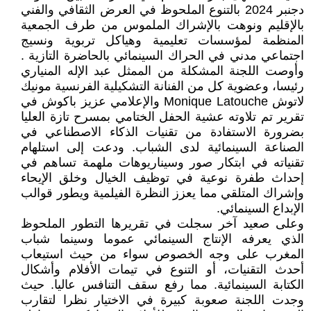
دجنبر 2024 بالتنوع الملحوظ في العرض الثقافي والفني
بالإقليم ونوهت بالإشراك الملموس من طرف الجمعية
المنظمة لمؤسسات تعليمية وهياكل تربوية ونسيج
اجتماعي مدني في الحراك السينمائي بالحاضرة التازية .
وأوصت اللجنة المشكلة من الممثل عبد الإله المنياري
رئيسا، وعضوية كل من الفنانة التشكيلية الفرنسية مونيك
لاتوش Monique Latouche والإعلامي عزيز باكوش في
تقرير تم تلاوته عشية الحفل الختامي بمسرح تازة العليا
بضرورة الاستفادة من تقنيات الذكاء الاصطناعي في
الصناعة السينمائية لدى الشباب. ودعت إلى استلهام
تقنياته في ابتكار صور وسيناريوهات ملهمة تساهم في
إحداث طفرة نوعية في توظيف الخيال وخلق الإيحاء
وإشراك المتلقي مما يعزز النظرة الفيلمية ويطور قوالب
الإبداع السينمائي.
وعلى صعيد آخر سجلت في تقريرها التطور الملحوظ
الذي يعرفه الإنتاج السينمائي عموما وسينما شباب
المغرب على وجه الخصوص سواء من حيث استيعاب
أحدث التقنيات، أو التنوع في تيمات الأفلام وأشكال
الكتابة السينمائية. مما رفع سقف التنافس عاليا. حيث
وجدت اللجنة صعوبة كبيرة في الاختيار نظرا لتقارب