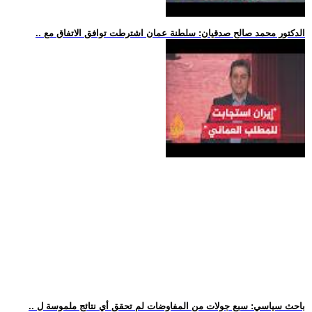
.. الدكتور محمد صالح صدقيان: سلطنة عمان اشترطت توافق الاتفاق مع
.. باحث سياسي: سبع جولات من المفاوضات لم تحقق أي نتائج ملموسة ل