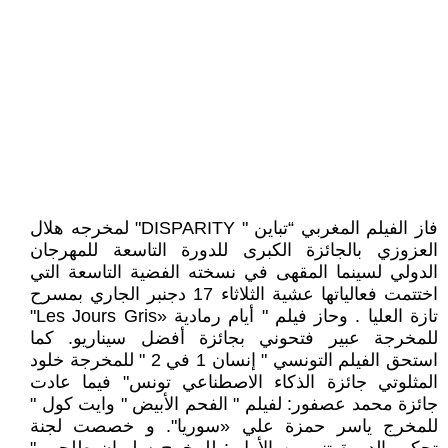
فاز الفيلم المغربي “تباين " DISPARITY" لمخرجه هلال
العزوزي بالجائزة الكبرى للدورة التاسعة للمهرجان
الدولي لسينما المقهى في نسخته الفضية التاسعة التي
اختتمت فعالياتها عشية الثلاثاء 17 دجنبر الجاري بمسرح
تازة العليا . وحاز فيلم " أيام رمادية «Les Jours Gris"
للمخرجة عبير فتحوني بجائزة أفضل سيناريو. كما
استحق الفيلم التونسي " إنسان 1 في 2 " للمخرجة خلود
المثلوتي جائزة الذكاء الاصطناعي تونس" فيما عادت
جائزة محمد عصفور: لفيلم " الفحم الأبيض " وايت كول "
للمخرج ياسر حمزة علي «سوريا". و خصصت لجنة