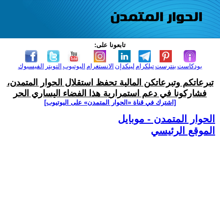
تابعونا على:
بودكاست
بنترست
تيلكرام
لينكدإن
الانستغرام
اليوتيوب
التويتر
الفيسبوك
تبرعاتكم وتبرعاتكن المالية تحفظ استقلال الحوار المتمدن،
فشاركونا في دعم استمرارية هذا الفضاء اليساري الحر
[اشترك في قناة ‫«الحوار المتمدن» على اليوتيوب]
الحوار المتمدن - موبايل
الموقع الرئيسي