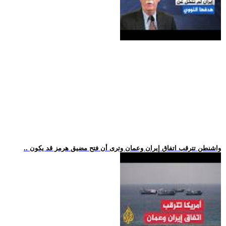
.. واشنطن تترقب اتفاق إيران وعمان وترى أن فتح مضيق هرمز قد يكون