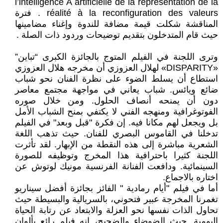
l’intelligence A artificielle de la représentation de la
réalité à la reconfiguration des valeurs . فترة
المناقشة شكلت قيمة مضافة للندوة وإغناء مضامينها
حيث قام المتدخلون بتقديم توضيحات وردود ذات الصلة .
وترى اللجنة في الفيلم المتوج بالجائزة الكبرى “تباين”
«DISPARITY» لهلال العزوزي أن مخرجه هلال العزوزي
استطاع أن يسلط الضوء على نظرة الفنان نحو شباب
ضائع ويائس. شباب يعاني في مواجهة مجتمع معاصر
دون أن يمنحه أنصاف الحلول. ومن خلال صوره
الفوتوغرافية ومنهجه الفني لا يكتفي بمنح الشباب الأمل
بل ويجعل لهم مكانا فيه. إن فكرة "قبل وبعد" في الفيلم
تدخلنا في القاموس البصري للفنان. حيث تذهب اللغة
الشعرية مباشرة إلى هذه النقطة من الإبهار. لقد تأثرت
اللجنة كثيرا باحترافية هذا المخرج وتوظيفه للصورة
السينمائية. ودافعت الفنانة الفرنسية مونيك لوتوش عن
اختاره بالاجماع.
أما في فيلم "أيام رمادية " الفائز بجائزة أفضل سيناريو
تغمرنا المخرجة عبير فتحوني، بالسريالية والبسيطة حيث
تحاول الذات نفسها نحو العزلة والابتعاد عن رتابة الحياة
اليومية. حيث الضوضاء والضجيج، إنه فيلم رائع بألوان