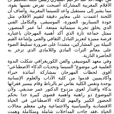
الأفلام المغربية المشاركة أصبحت تفرض نفسها بقوة،
مما يشير إلى مستقبل واعد للسينما المغربية. وأضاف أن
اللجنة اعتمدت على معايير دقيقة لتقييم الأفلام، مثل
جودة السيناريو، الصورة، الموسيقى، والتكامل الفني
الذي يخلق تجربة سينمائية ممتعة. أما عمر المنصور،
ممثل جماعة تازة الذي أكد أهمية المهرجان باعتباره
فرصة مميزة لتعزيز التبادل الثقافي والفني وإشاعة القيم
النبيلة بين المشاركين، مشددا على ضرورة تسليط الضوء
على معالم التراث المادي واللامادي الذي تزخر به
الحاضرة التازية.
وفي معهد الموسيقى والفن الكوريغرافي شكلت الندوة
العلمية في موضوع" السينما وتحديات الذكاء الاصطناعي"
أقوى لحظات المهرجان بمشاركة أساتذة خبراء
وأكاديميين قدموا من كلية الآداب والعلوم الإنسانية
بوجدة ونفس الكلية بفاس ثم بالرباط وقام بيسير فقراتها
بذكاء واقتدار لغوي مزدوج الدكتور عمر صديقي. ولأن
الموضوع ذو راهنية وأهمية قصوى كبيرة جدا بحكم
الحضور الكبير والمهم للذكاء الاصطناعي في الحياة
الاقتصادية والسياسية والاجتماعية وفي معظم مجالات
الحياة ،فقد جاءت المداخلات شاملة ومتكاملة وهمت