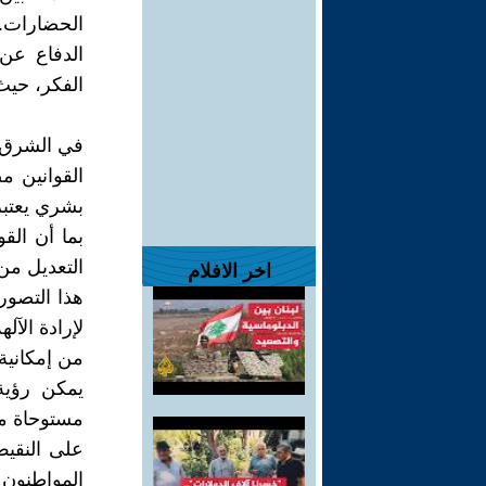
الحضارات. 
الدفاع عن
الفكر، حيث
في الشرق ا
القوانين م
بشري يعتبر 
بما أن الق
التعديل من
اخر الافلام
هذا التصو
لإرادة الآل
من إمكانية
يمكن رؤية
مستوحاة من
على النقيض
المواطنون 