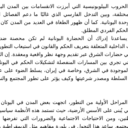
حروب البيلوبونيسية التي أبرزت الانقسامات بين المدن اليو
مختلفة، وبين التدخل الفارسي الذي غالبًا ما دعم الفصائل ال
حدة اليونانية. كما أن ظهور الطغاة في العديد من المدن كان ت
الحكم الفردي المطلق.
ساعدنا إدراك أن الحضارة اليونانية لم تكن محصنة ضد ا
الداخلية المتعلقة بتعريف الحكم والقانون في استيعاب التطو
 حضارات الشرق عبر تقديم وجهة نظر واقعية ومعقدة. إن ال
لتي تجري بين المسارات المنفصلة لتشكيلات الحكم في اليونا
الموجودة في الشرق، وخاصة في إيران، يسلط الضوء على عل
السلطة ومصدر شرعيتها وكيف يؤثر على تطور المجتمع والنم
المراحل الأولية من التطور، اتجهت بعض المدن في اليونان
يُبنى على الأسس الأرضية، حيث تستمد هذه الأنظمة سياسية
ين، ومن الاحتياجات الاجتماعية والضرورات التي تفرضها ا
مجتمع. ساعد هذا التحول في بلورة مفاهيم مثل الديمقراطية و