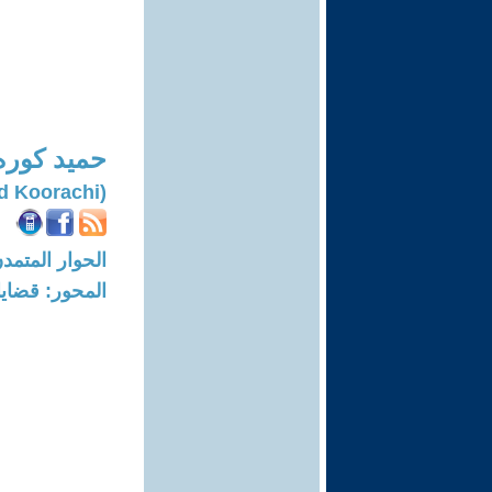
حميد كور
(Hamid Koorachi)
الحوار المتمدن-العدد: 8319 - 25
المحور: قضايا 