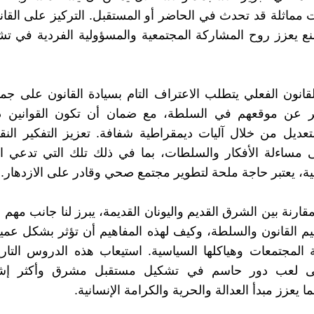
 مماثلة قد تحدث في الحاضر أو المستقبل. التركيز على القا
ع يعزز روح المشاركة المجتمعية والمسؤولية الفردية في ت
لقانون الفعلي يتطلب الاعتراف التام بسيادة القانون على جميع
 عن موقعهم في السلطة، مع ضمان أن تكون القوانين دائم
تعديل من خلال آليات ديمقراطية شفافة. تعزيز التفكير النق
 مساءلة الأفكار والسلطات، بما في ذلك تلك التي تدعي ال
هية، يعتبر حاجة ملحة لتطوير مجتمع صحي وقادر على الازدهار.
قارنة بين الشرق القديم واليونان القديمة، يبرز لنا جانب مهم 
م القانون والسلطة، وكيف لهذه المفاهيم أن تؤثر بشكل عم
المجتمعات وهياكلها السياسية. استيعاب هذه الدروس التار
ى لعب دور حاسم في تشكيل مستقبل مشرق وأكثر إشراق
ما يعزز مبدأ العدالة والحرية والكرامة الإنسانية.