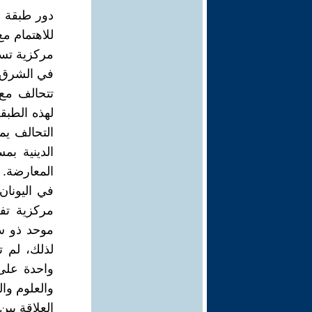
دور طبقة ر
للاهتمام م
مركزية تسع
في الشرق، 
تتحالف مع 
لهذه الطبق
التحالف يم
الدينية بم
المعارضة.
في اليونان
مركزية تفر
موحد ذو سل
لذلك، لم 
واحدة على 
والعلوم وال
العلاقة بي