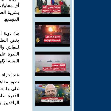
أي محاولات
بشرية الصن
المجتمع.
بناء دولة ا
بغض النظر
للنقاش وال
القدرة على
الصفة الإل
عند إجراء م
تطور مفاهي
على طبيعة 
القدرة عل
الرافدين، ب