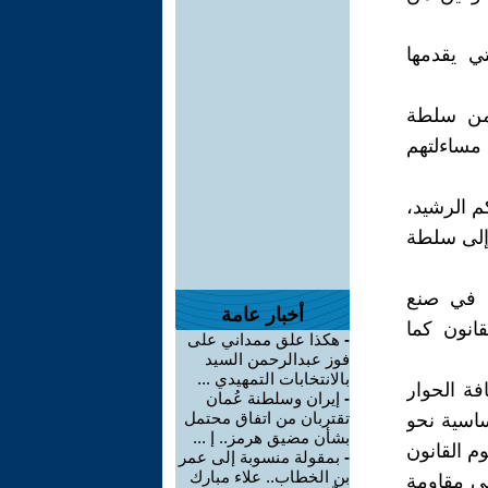
تي يقدمها
 من سلطة
 مساءلتهم
م الرشيد،
 إلى سلطة
ن في صنع
أخبار عامة
قانون كما
-
هكذا علق ممداني على
فوز عبدالرحمن السيد
بالانتخابات التمهيدي ...
فة الحوار
-
إيران وسلطنة عُمان
تقتربان من اتفاق محتمل
ساسية نحو
بشأن مضيق هرمز.. إ ...
وم القانون
-
بمقولة منسوبة إلى عمر
بن الخطاب.. علاء مبارك
في مقاومة