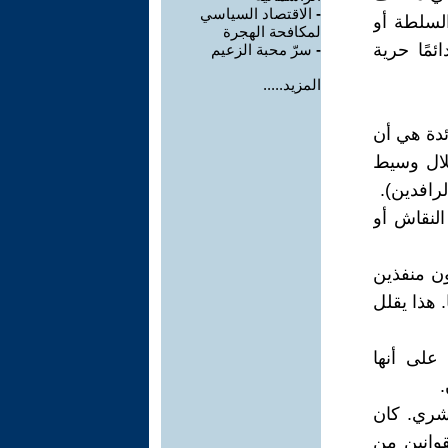
-
الاقتصاد السياسي
لسلطة أو
لمكافحة الهجرة
مًا حرية
-
سرّ محبة الزعيم
المزيد.....
ئدة هي أن
خلال وسيط
رافدين).
النقاش أو
ن منفذين
. هذا يقلل
على أنها
بشري. كان
وانين من