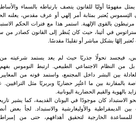
مثل مفهومًا أوليًا للقانون يتصف بارتباطه بالسماء والأساطير
ن الثِسموس يُعتبر بمثابة أمر إلهي أو عرف مقدس، يعلنه الح
م مرتبطون بالقوى الإلهية. استمر هذا مع فترات الحكم الاستب
تراتوس في أثينا، حيث كان يُنظر إلى القانون كصادر من س
ُعتبر إلهًا بشكل مباشر أو تقليدًا مقدسًا.
وس، فيجسد تحولًا جذريًا حيث لم يعد يستمد شرعيته من ا
بل من النظام الاجتماعي الطبيعي. ارتبط النوموس بفهم ال
لعادلة بين البشر داخل المجتمع، واستمد قوته من المعايير
اصة بالمقارنة بين ما اعتُبِر حضاريًا وبربريًا مثل التراقيين
يد بالهوية والقيم الحضارية اليونانية.
و الاستبداد كان موجودًا في اليونان القديمة، كما يشير تاريخ
بين الديمقراطية والأوليغارشية والاستبداد. لجأ بعض أنص
ي للمساعدة الخارجية لتحقيق أهدافهم، حتى من إمبراط