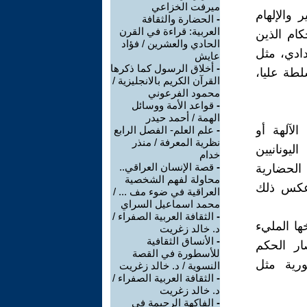
ميرفت الخزاعي
 والإلهام
-
الحضارة والثقافة
العربية: قراءة في القرن
كام الذين
الحادي والعشرين / فؤاد
دادي، مثل
عايش
-
أخلاق الرسول كما ذكرها
لطة عليا،
القرآن الكريم بالانجليزية /
محمود الفرعوني
-
قواعد الأمة ووسائل
الهمة / أحمد حيدر
لآلهة أو
-
علم العلم- الفصل الرابع
نظرية المعرفة / منذر
يونانيين
خدام
-
قصة الإنسان العراقي..
 الحضارية
محاولة لفهم الشخصية
. عكس ذلك
العراقية في ضوء مف ... /
محمد اسماعيل السراي
-
الثقافة العربية الصفراء /
ها المليء
د. خالد زغريت
-
الأنساق الثقافية
ار الحكم
للأسطورة في القصة
ورية مثل
النسوية / د. خالد زغريت
-
الثقافة العربية الصفراء /
د. خالد زغريت
-
الفاكهة الرجيمة في