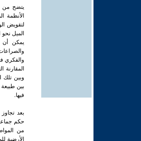
يتضح من ال
الأنظمة ال
لتقويض الو
الميل نحو 
يمكن أن ي
والصراعات 
والفكري في
المقارنة ا
وبين تلك 
بين طبيعة 
فيها.
بعد تجاوز 
حكم جماعي 
من المواطن
الأرضية لل