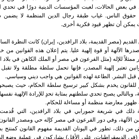
في بعض الحالات، لعبت المؤسسات الدينية دورًا في تحدي ا
 حقوق الناس. غياب طبقة رجال الدين المنظمة لا يضمن دائ
 يمكن أن تظهر قيود فكرية أخرى.
لقديم (مصر القديمة، بلاد الرافدين، إيران) كانت النظرة السا
صدرها الآلهة أو قوة إلهية عليا. يتم إعلان هذه القوانين من 
ممثلاً للإله (مثل الفرعون في مصر أو الملك الكاهن في بلاد ال
وانين تعتبر إلهية المصدر، فإنها تحمل سلطة مطلقة ولا تقبل 
 قبل البشر. الطاعة لهذه القوانين هي واجب ديني وسياسي.
ر للقانون يخدم بشكل كبير ترسيخ سلطة الحكام، حيث يصبحو
هة، وبالتالي يصبح تحدي سلطتهم بمثابة تحدٍ للإرادة الإلهية نفسها
 ظهور معارضة منظمة أو مساءلة للحكام.
 ذلك في شريعة حمورابي في بلاد الرافدين، التي قُدمت 
 الآلهة، وفي دور الفرعون في مصر كإله حي ومصدر القانون.
 من ذلك، تطور في اليونان القديمة مفهوم القانون كمنتج 
(في الديمقراطيات، على الأقل) يشاركون في عملية وضع الق