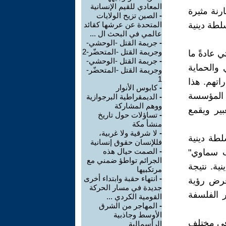
المعادي للقيم الإنسانية
رنة مثيرة
-
الصين تزيح الولايات
لطة دينية
المتحدة عن عرشها كقائد
عالمي في البحث ال ...
-
جريمة القتل -الوحشي-
وجريمة القتل -المتحضّر-2
 عادةً ما
-
جريمة القتل -الوحشي-
 والحماية
وجريمة القتل -المتحضّر-
1
اتهم. هذا
-
كابوس الأنوار
ا المؤسسة
-
الديمقراطية البرجوازية
ووهم المشاركة
بير ويقمع
-
تساؤلات حول تاريخ
منشأ مكة
-
لا شرقية ولا غربية،
لطة دينية
فللإنسان حقوق إنسانية
-
الصمت حيال هذه
اب سماوي"
الجرائم تواطؤ ضمني مع
ية. نتيجة
مرتكبيها
-
انتهاء حقبة وابتداء أخرى
فرض رؤية
جديدة في مسار الحركة
ر الفلسفة
القومية الكردي ...
-
المهاجر من الشرق
الأوسط وجاذبية
وفي مختلف
الرأسمالية