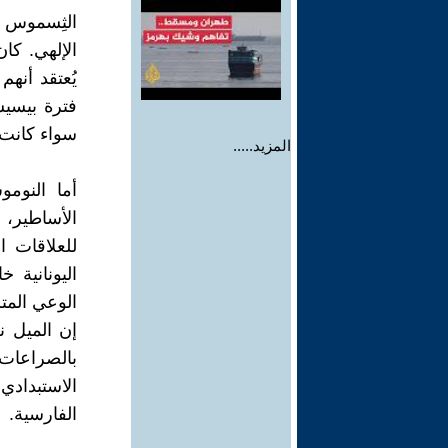
الثِسموس ي
الإلهي. كا
يُعتقد أنه
فترة بيسيس
سواء كانت ت
المزيد.....
أما النوم
الأساطير، 
للعلاقات ا
اليونانية خ
الوعي المتزا
إن الميل نح
بالصراعات 
الاستبداد
الفارسية.