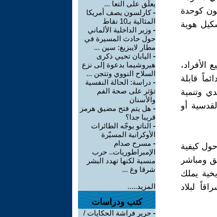
يعلّق على التعا ...
نون كوحدة
-
كارلسون يصف أمريكا
المثالية بـ10 نقاط
شكيل هوية
-
وزير الداخلية الألماني
حول حادث المسيرة في
مطار لايبزيغ: سين ...
-
اليابان تحيي ذكرى
 الأفراد،
هيروشيما بدعوة إلى نزع
السلاح النووي وتتجن ...
اً قابلة
-
دراسة: الحالة النفسية
تؤثر على صحة الفم
دي وتنمية
والأسنان
قدسية أو
-
هل يتم فتح مضيق هرمز
قريبا جدا؟
-
الناتو يوجّه الطائرات
الأوكرانية المسيّرة
-
مسرح صدام
حول كيفية
الإمبراطوريات.. حرب
يق ومباشر
منسية لكنها تهدد البشر
شرقا وغ ...
يخية يملك
اً لبلاد
المزيد.....
كتب ودراسات
-
حرير فراشة الحكايات /