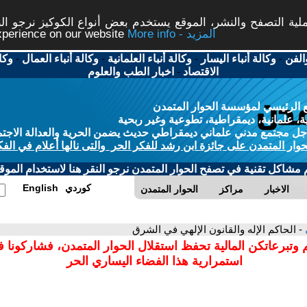
ة التصفح والنشر، الموقع يستخدم بعض أنواع الكوكيز نرجو النق
More info - المزيد
experience on our website
الفن
-
وكالة أنباء اليسار
-
وكالة أنباء العلمانية
-
وكالة أنباء العمال
-
وكا
الاقتصاد
-
اخبار الطب والعلوم
 الرئيسي لمؤسسة الحوار المتمدن
، علمانية، ديمقراطية، تطوعية وغير ربحية
ل مجتمع مدني علماني ديمقراطي حديث يضمن الحرية والعدالة الاجتم
حوار المتمدن على جائزة ابن رشد للفكر الحر والتى نالها أعلام في الفك
م مشاكل تقنية في تصفح الحوار المتمدن نرجو النقر هنا لاستخدام الموقع
كوردي
English
الاخبار
مراكز
الحوار المتمدن
- الحاكم الإله والقانون الإلهي في الشرق
 وتبرعاتكن المالية تحفظ استقلال الحوار المتمدن، فشاركونا 
استمرارية هذا الفضاء اليساري الحر