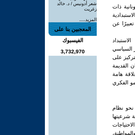
شعر أدونيس / د. خالد
نانية ذات
زغريت
استبدادية
المزيد.....
عبيرًا عن
المعجبين بنا على
لاستبداد
الفيسبوك
ر السياسي
3,732,970
تركيز على
ن القديمة
اقة هامة
و الفكري
 نحو نظام
 شرعيتها
لاحتياجات
المواطنة،