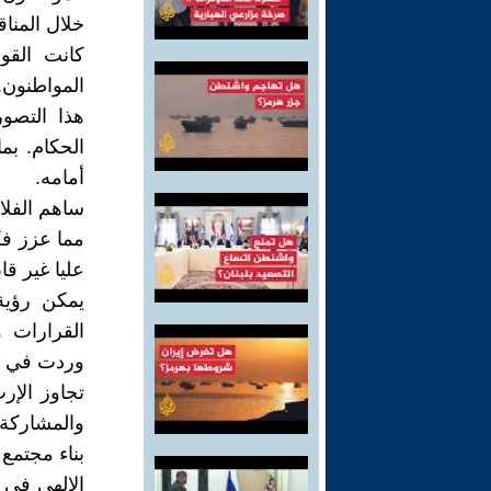
خلال المنا
كانت القوا
المواطنون.
هذا التصو
الحكام. بم
أمامه.
ساهم الفلا
مما عزز فك
عليا غير قا
يمكن رؤية
القرارات و
وردت في ك
تجاوز الإر
والمشاركة 
بناء مجتمع 
الإلهي في 