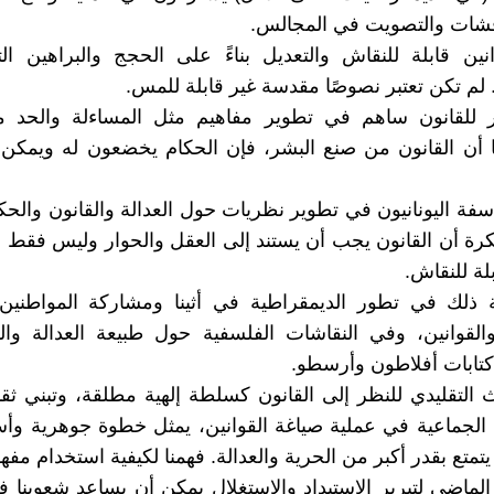
قشات والتصويت في المجالس.
نين قابلة للنقاش والتعديل بناءً على الحجج والبراهين ال
 لم تكن تعتبر نصوصًا مقدسة غير قابلة للمس.
ر للقانون ساهم في تطوير مفاهيم مثل المساءلة والحد
ا أن القانون من صنع البشر، فإن الحكام يخضعون له ويمكن
سفة اليونانيون في تطوير نظريات حول العدالة والقانون والحك
رة أن القانون يجب أن يستند إلى العقل والحوار وليس فقط
بلة للنقاش.
 ذلك في تطور الديمقراطية في أثينا ومشاركة المواطني
القوانين، وفي النقاشات الفلسفية حول طبيعة العدالة وال
تابات أفلاطون وأرسطو.
ث التقليدي للنظر إلى القانون كسلطة إلهية مطلقة، وتبني ثقا
الجماعية في عملية صياغة القوانين، يمثل خطوة جوهرية وأ
يتمتع بقدر أكبر من الحرية والعدالة. فهمنا لكيفية استخدام مفه
الماضي لتبرير الاستبداد والاستغلال يمكن أن يساعد شعوبنا 