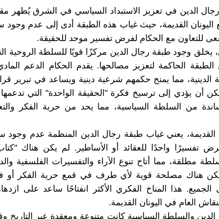
جال الدين في تعزيز الاستبداد السياسي في الشرق يُظهر مقا
ع اليونان القديمة، حيث غياب هذه الطبقة أدى إلى عدم وجود س
ى للتعاون مع الحكام لفرض تفسير موحد للحقيقة.
يخلق وجود طبقة رجال الدين مركزًا قويًا للسلطة الروحية التي
الطبقة الحاكمة لتعزيز مصالحها. يقدم الحكام الدعم المادي
ة الدينية، مما يمنح حكمهم شرعية دينية ويساعد في تبرير قرار
كن أن يؤدي إلى ترسيخ فكرة "الحقيقة الواحدة" التي تدعمه
ساندة من السلطة السياسية، مما يحد من حرية الفكر والتع
 القديمة، يعني غياب طبقة رجال الدين المنظمة عدم وجود س
ض تفسيرًا واحدًا للعقائد أو الأساطير. لم يكن هناك "كت
طة مطلقة، مما أتاح تنوع الآراء والتفسيرات الفلسفية والدين
تكن هناك مصلحة قوية لأي طرف في قمع حرية الفكر أو 
الجميع. هذا المناخ الفكري الأكثر انفتاحًا ساعد على ازدها
نقاش العام في اليونان القديمة.
ن الدين والسلطة السياسية كانت متنوعة ومعقدة عبر التاريخ 