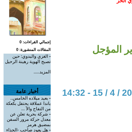
ي الحر
إجمالي القراءات: 0
ر المؤجل
المقالات المنشورة: 0
-
الغزي والبدوي: حين
تصبح الهوية رهينة الرحيل
المزيد.....
أخبار عامة
-
بعيد ميلاده الخامس..
باندا عملاقة يحتفل بكعكة
من التفاح والأ ...
-
شركة بحرية تعلن عن
معدل حركة مرور السفن
بمضيق هرمز
-
هل يعود صاحب -الحذاء