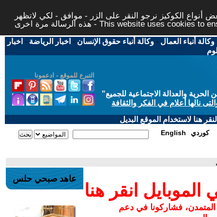
 أنواع الكوكيز نرجو النقر على الزر - موافق - لكي لاتظهر
This website uses cookies to ensure you ge
وكالة أنباء العمال
-
وكالة أنباء حقوق الإنسان
-
اخبار الرياضة
-
اخبار
لوم
التبرع للموقع - ادعمونا
حرية والعدالة الاجتماعية للجميع
"
تى نالها أعلام في الفكر والثقافة
قر هنا لاستخدام الموقع البديل
كوردي
English
عاهد صبحي حلس
لموبايل انقر هنا
 المتمدن، فشاركونا في دعم