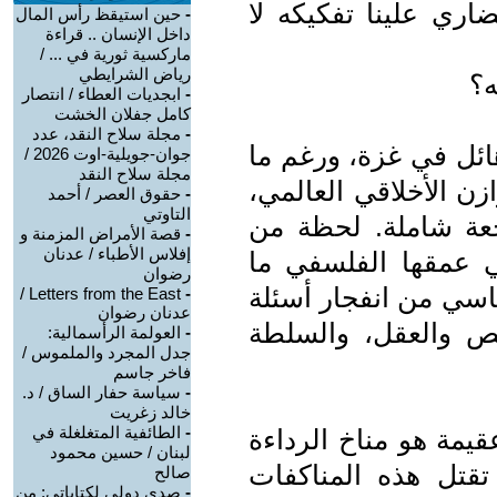
ري علينا تفكيكه لا
-
حين استيقظ رأس المال
داخل الإنسان .. قراءة
ماركسية ثورية في ... /
رياض الشرايطي
ه؟
-
ابجديات العطاء / انتصار
كامل جفلان الخشت
-
مجلة سلاح النقد، عدد
ائل في غزة، ورغم ما
جوان-جويلية-اوت 2026 /
مجلة سلاح النقد
ن الأخلاقي العالمي،
-
حقوق العصر / أحمد
التاوتي
عة شاملة. لحظة من
-
قصة الأمراض المزمنة و
إفلاس الأطباء / عدنان
في عمقها الفلسفي ما
رضوان
باسي من انفجار أسئلة
Letters from the East /
-
عدنان رضوان
نص والعقل، والسلطة
-
العولمة الرأسمالية:
جدل المجرد والملموس /
فاخر جاسم
-
سياسة حفار الساق / د.
خالد زغريت
-
الطائفية المتغلغلة في
يمة هو مناخ الرداءة
لبنان / حسين محمود
 تقتل هذه المناكفات
صالح
-
صدى دولي لكتاباتي: من