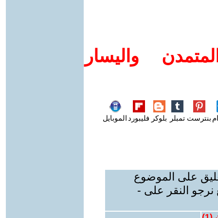
متمدن واليسار
م
بنترست
تمبلر
بلوكر
فليبورد
الموبايل
عليق على الموضوع
نرجو النقر على -
 (
1
)