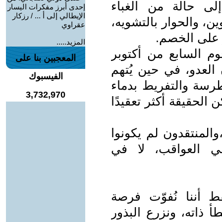
لى حالة من الغباء
إحدى أبرز مفكرات اليسار
الإيطالي إلى أ ... / رزكار
ن، والحوار بالتشويه،
عقراوي
 على الخصم.
المزيد.....
وم السابع من أكتوبر
المعجبين بنا على
 العدو، في حين يُتهم
الفيسبوك
طرسة والتفريط بدماء
3,732,970
ن الحقيقة أكثر تعقيدًا
والمنتقدون لم يكونوا
في العواقب، لا في
 أننا نُفوّت فرصة
طأ ذاته، ونزرع البذور