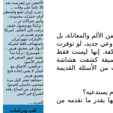
الأخضر- من إيفرست بعد
30 عاماً على وفات ...
-
حرب إيران تضع واشنطن
أمام -خيارات محدودة-..
وكبير جنرالات تر ...
-
تزامنًا مع وصول حليف
ترامب إلى الحكم.. أمريكا
الألم والمعاناة، بل
تعتزم تقديم حز ...
-
الإمارات تتهم إيران
ة وعي جديد، لو توفرت
باستهداف ناقلة لشركة
أدنوك في مضيق هرمز ...
فة. إنها ليست فقط
-
-بلومبيرغ-: تركيا تبدأ
بتقييد عبور السفن في
 عميقة كشفت هشاشة
البحر الأسود
ت من الأسئلة القديمة
-
عراقجي: الاتفاق مع
عُمان لا يعني إعادة فتح
مضيق هرمز
-
مشاهد تنشر لأول مرة
لمجتبى خامنئي (فيديو)
-
مخاوف من اتساع رقعة
م يستدعيه؟
الصراع في اليمن
ا بقدر ما تقدمه من
المزيد.....
كتب ودراسات