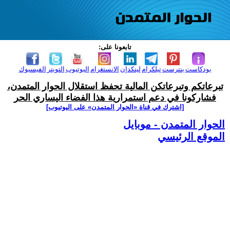
تابعونا على:
بودكاست
بنترست
تيلكرام
لينكدإن
الانستغرام
اليوتيوب
التويتر
الفيسبوك
تبرعاتكم وتبرعاتكن المالية تحفظ استقلال الحوار المتمدن،
فشاركونا في دعم استمرارية هذا الفضاء اليساري الحر
[اشترك في قناة ‫«الحوار المتمدن» على اليوتيوب]
الحوار المتمدن - موبايل
الموقع الرئيسي