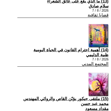
(13) ما الذي يقع على عاتق الشعراء
سلام صادق
2026 / 8 / 7
قضايا ثقافية
(14) أهمية احترام القانون في الحياة اليومية
ظبية الدليمي
2026 / 8 / 7
المجتمع المدني
(15) ملتقى جيكور يؤبّن القاص والروائي المهندس
محمد عبد حسن
مقداد مسعود