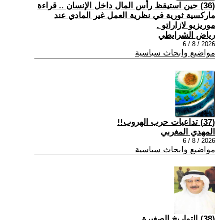
(36) حين استيقظ رأس المال داخل الإنسان .. قراءة
ماركسية ثورية في نظرية العمل غير المادي عند
موريزيو لازاراتو .
رياض الشرايطي
2026 / 8 / 6
مواضيع وابحاث سياسية
(37) تداعيات حرب الهروب!!
المهدي المغربي
2026 / 8 / 6
مواضيع وابحاث سياسية
(38) التواريخ الصغيرة