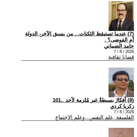
(7) عندما تستيقظ الثكنات... من يسبق الآخر، الدولة
أم الفوضى؟ .
حامد الضبياني
2026 / 8 / 7
قضايا ثقافية
(8) أفكارٌ بسيطةٌ غير مُلزمة لأحد ..101
زكريا كردي
2026 / 8 / 7
الفلسفة ,علم النفس , وعلم الاجتماع