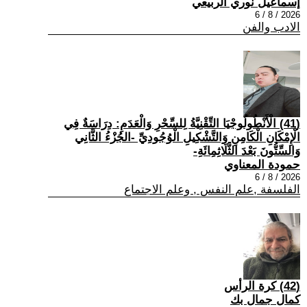
إسماعيل نوري الربيعي
2026 / 8 / 6
الادب والفن
(41) الْأَنْطُولُوجْيَا التِّقْنِيَّةُ لِلسِّحْرِ وَالْعَدَمِ: دِرَاسَةٌ فِي
الْإِمْكَانِ الْكَامِنِ وَالتَّشْكِيلِ الْوُجُودِيِّ -الجُزْءُ الثَّانِي
وَالسِّتُّونَ بَعْدَ الثَّلَاثِمِائَةِ-
حمودة المعناوي
2026 / 8 / 6
الفلسفة ,علم النفس , وعلم الاجتماع
(42) كرة الرأس
كمال جمال بك