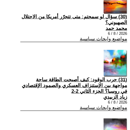
(30) سؤال لو سمحتم: متى تتحرّر أمريكا من الاحتلال
الصهيوني؟
محمد حمد
2026 / 8 / 6
مواضيع وابحاث سياسية
(31) حرب الوقود: كيف أصبحت الطاقة ساحة
مواجهة بين الإستنزاف العسكري والصمود الإقتصادي
في روسيا؟ الجزء الثاني 2-2
زياد الزبيدي
2026 / 8 / 6
مواضيع وابحاث سياسية