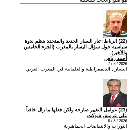
مواضيع وابحاث سياسية
(22) الرباط: تيار اليسار الجديد والمتجدد ينظم ندوة
سياسية حول سؤال اليسار بالمغرب (الجزء الخامس
والأخير)
أحمد رباص
2026 / 8 / 7
اليسار , الديمقراطية والعلمانية في المغرب العربي
(23) عوامل التغيير صارخة ولكن فعلها ما زال خافتاً
علي عرمش شوكت
2026 / 8 / 6
الثورات والانتفاضات الجماهيرية