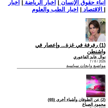
أنباء حقوق الإنسان
|
اخبار الرياضة
|
اخبار
|
اخبار الطب والعلوم
الاقتصاد
|
(1) رفرفة في غزة... وإعصار في
واشنطن
نوال عايد الفاعوري
2026 / 8 / 7
مواضيع وابحاث سياسية
(2) عن الطوفان وأشياء أخرى (65)
محمود الصباغ