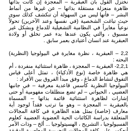
نختزل القول بأن العبقرية – المعجزة إن كانت بذاتها
ظاهرة منعزلة مستقلة بذاتها – عن غيرها من أنماط
البشر – فأنها ليس من السهولة أن تنكشف كذلك سوى
حيث تباغت الشخصية (في نفسها وعند الآخرين) تحولاً
نوعياً مغايراً في النظامية التشغيلية للدماغ وبشكل غير
مسبوق ، والتي يكون عندها بدء عمر تخلق أو ولادة
العبقرية عند انسان أعتيادي بعمر سابق .
2,2 – العبقرية ، نظرة مغايرة في البيولوجيا (النظرية)
البحته :
2,2,1- العبقرية – المعجزة ، ظاهرة استثنائية منفردة ، أم
هي ظاهرة خاصة (نوع الأذكياء) ، تمثل أعلى قياس
التفوق لنشاط الدماغ ، وفق مبدأ الفروق بين الأفراد :
البيولوجيا النظرية كأسس قاعدية معرفية – في جانبها
العضيي ، الحيواني – لم تضع منطلقات مفهومية أو حتى
إشارات لظاهرة استثنائية قائمة بذاتها – المسماة
بالعبقرية – المعجزة – وهو ما ترتب فقداً لوجود أية
معارف (خاصة) بمثل هذه الظاهرة في كافة المجالات
المتعلقة بدراسة الكائنات الحية العضوية العضيية كعلوم
الفسيولوجيا ، التشريح ، الهسيتولوجيا ... ألخ – وذات الأمر
أنعكس على كافة المجالات التجريبية المعاصرة الدقيقة