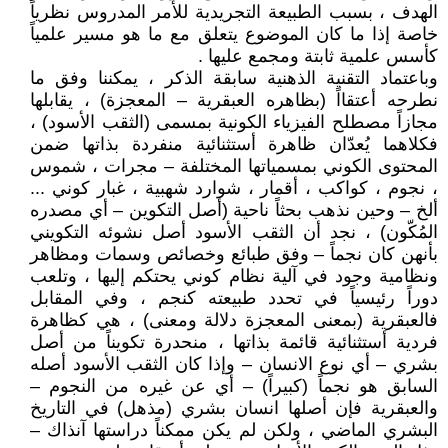
الهدف ، بسبب الطبيعة التجريدية للأمر المدروس نظرياً
خاصة إذا ما كان الموضوع يتعلق مع ما هو مسير علمياً
كأسس علمية ثابتة ومجمع عليها .
وباعتماد التقنية الذهنية سابقة الذكر ، يمكننا وفق ما
نطرحه أعتقااً (بظاهره العبقرية – المعجزة) ، يقابلها
مجازاً مصطلح الفيزياء الكونية بمسمى (الثقب الأسود) ،
فكلاهما يُعدّان ظاهرة أستثنائية منفردة بذاتها ضمن
المحتوى الكوني بمسمياتها المختلفة – مجرات ، شموس
، نجوم ، كواكب ، أقمار ، شوارد شهبية ، غبار كوني ...
ألخ – وحين نذهب بحثاً ناحية (أصل التكوين – أي مصدره
المُكّون) ، نجد أن الثقب الأسود أصل نشوئه التكويني
بأنهن كان نجماً – وفق طبائع وخصائص وسمات ومظاهر
ونظامية وجود في آلية نظام كوني يحتكم إليها ، وتلعب
دوراً رئيسياً في تحدد طبيعته كنجم ، وفي المقابل
فالعبقرية (بمعنى المعجزة دلالة ومعنى) ، هي كظاهرة
فردية أستثنائية قائمة بذاتها ، منحدرة تكويناً من أصل
بشري – أي نوع الانسان – وإذا كان الثقب الأسود أصله
السابق هو نجماً (كبيراً) – أي عن غيره من النجوم –
والعبقرية فإن أصلها انسان بشري (مذهل) في التاريخ
البشري الماضي ، ولكن لم يكن ممكناً دراستها آنذاك –