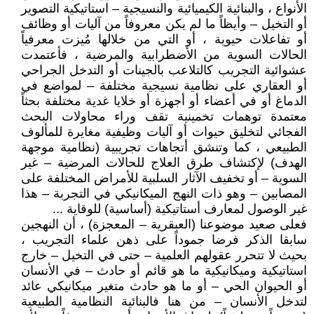
الأنواع ، والبنائية الكيميائية والنسيجية – استاتيكية التصوير
أو التخيل – وأيظاً ما لم يكن معروفاً من آليات أو وظائف
أو تفاعلات حيوية ، أو التي من خلالها مُيزت معرفياً
الحالات السوية من الأضطرابية والمرضية ، فأعتمدت
عشوائية التجريب كالتلاعب بالجينات أو التدخل الجراحي
أو العقاري على نظامية نسيجية مختلفة – لمواضع في
الدماغ أو في أعضاء أو أجهزة أو خلايا غدية مختلفة بحثاً
معتمدة توهمات تخمينية تقف وراء محاولات البحث
الفجائي لتخليق حيوات أو آليات وظيفية مغايرة للمألوف
الطبيعي ، كما وتنشق أتجاهات تجريبية (نظامية موجهة
الهدف) لإكتشاف طرق العلاج للحالات المرضية – غير
السوية – أو تخفيف الآثار السلبية للأمراض المختلفة على
المصابين – وهو ذات النهج الميكانيكي في التجربة – هذا
غير الوصول لمعارف أستاتيكية (أساسية) للوقاية ...
فعلى صعيد موضوعنا (العبقرية – المعجزة) ، أن النهجين
سابقا الذكر فرضا جموداً على ذهن علماء التجريب ،
بحيث لا تتحرر عقولهم العلمية – حتى في التخيل – خارج
استاتيكية وميكانيكية ما هو قائم أو حادث – في الأنسان
أو الحيوان الحي – أو ما هو حادث متغير ميكانيكي عائد
لتدخل الأنسان – من هنا فالبنائية النظامية الطبيعية