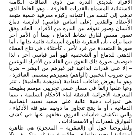
الأفراد شديدي الندرة من ذوي الطاقات الكامنة
الاستثنائية المسماه بالقدرات الخارقة ، وهو الخلط الذي
تذهب إلى كنسه من أعتماده ركيزه معرفية علمية متبعة
الأعتقاد والتقدير (على أساس قياسي) لدارسة دماغ
الأنسان وصور تفوقه بين الندره من الأفراد ، العائد وفق
تصور مسبق لفارق نشاط الدماغ ، بينما أن الأمر آخر
فيما نراه ، بأن العبقرية ظاهرة أستثنائية قائمة بذاتها ، أما
صورها المتعددة من فرد لآخر ، كأختلاف في نتاج العطاء
الذهني للدماغ أو الشخصية فهو أمر قياسي آخر ، لذا
فتوصيف صورة ذلك التفوق بين القلة من الأفراد النوعيين
– إلا على قدرات ابداعية غير غيرهم من البشر – ضرباً
من ضروب التخمين (الواهم) بتمييزهم بمسمى العباقرة ،
وهو ما يفرض قناعات أعتقادية (متوهمة بالعلمية) ، تنثر
وعياً علمياً زائفاً في مسار علمي تجريبي موسم بطبيعته
المعرفية الأجرائية الدقيقة لبناء الأحكام السليمة ، بينما
هي تميزات ذهنية عالية على صعيد تعقيد النظامية
الدماغية ، أو ما ينتج تتجاوز ما دونهم منو فئة الأذكياء ،
والتي تتكشف قياسات الفروق تخلفهم عنها في كشف
الفوارق للقدرات أو الاستعدادات .
ولطروحتنا حول أن (العبقرية – المعجزة) هي ظاهرة
أستثنائية الوجود بذاتها في حالات فردية غير متكررة – (لا