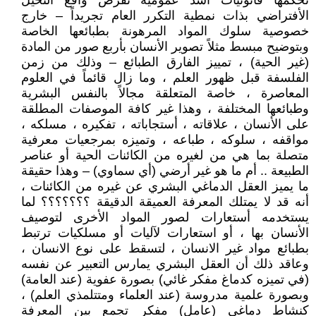
تحكمها قانونيات أشد عمومية تفرض واقع التخيل
الأفتراضي بذات نمطية التكرر العام تجريداً – خارج
خصوصية سلوك المواد المرهونة بطبائعها الخاصة
وبتوضيح مبسط مثلاً تصوير الأنسان بأربع صور من المادة
(غير الحية) ، تمييز الفارق الطبائع – وذلك من زمن
الفلسفة قبل ظهور العلم ، وما زال قائماً في العلوم
المعاصرة ، خاصة المتعلقة مجالاً بالنفس البشرية
وطبائعها المختلفة ، وهذا غير كافة الموصفات المطلقة
على الأنسان ، علاقاته ، أستجاباته ، تفكيره ، مسلكه ،
مواقفه ، سلوكه ، طباعه ، وتميزه بمرجعيات معرفية
متصلة بما هي من لغيره من الكائنات الحية أو عناصر
الطبيعة .. أم ما هو غير أرضي (أي سماوي) – وهذا حقيقة
ما يميز العقل الدماغي البشري عن غيره من الكائنات ،
أنه قد لا يمتلك المعرفة العميقة الدقيقة ؟؟؟؟؟؟؟ لما
يستخدمه أستعارات لصور المواد الأخرى لتوصيف
الأنسان بها ، أو استعارات لآليات أو مسلكيات ترتبط
بطبائع مواد غير الانسان ، لتسقط على نوع الانسان ،
وعاقد ذلك أن العقل البشري يمارس التعبير عن نفسه
(في تميزه كدماغ مفكر غائي) بصورة عفوية (عند العامة)
وبصورة علمية مدروسة (عند العلماء ومتتلمذي العلم) ،
كنشاط دماغي (عامل) مفكر تجمع بين المعرفة