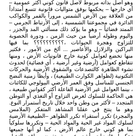
وهو أصل بذاته مربوط لأصل قانون كوني أكثر عمومية –
أي خارجها – يحكمها بوفق متواليات قانونية تتسع أمتداداً
من العلاقة بين الأرض الشمس مروراً بالقمر والكواكب
الدائرة في مجموعتنا الشمسية ، إلى الأرتباط الجرمي –
الممتد فضائياً – وهو ما يؤكد ذلك مسألتي المد والجزر ،
واليوم وطوله أرضياً من حيث الزمن ، ودورة الخصوبة
للتزاوج وهجرة الحيوانات ،؟؟؟؟؟؟؟؟؟؟ بما فيها
البراكين والزلازل والأعاصير ... ألخ من الأمور ، فكثير
منها تخضع لعوامل كونية خارج قانونيات الأرض ، ومنها
تتقاطع كعوامل (أرضية وغير أرضية ، أي فضائية) لحدوث
نشوء الظاهرة كالتصدعات والشقوق الأرضية والحركات
التكتونية (لظواهر الكوارث الطبيعية) ، وأيظاً زمنية النضج
الجنسي للمناسل وفق العمر الأرضي البيولوجي للكائنات
، بينما العوامل غير الأرضية الفاعلة أكثر كقوانين طبيعية ،
هي الحاكمة للسلوك لغرض التزاوج أو التغذي أو التوطن
المتجدد – لأكثر من وطن واحد خلال تاريخ أستمرار النوع.
وهو ما ينتج في عقلنا المشاهد المتفكر (الملامس
والمجرد) تكرر أستقراء تكرر الظواهر –الطبيعية الأرضية
لسلوك المواد غير الحية والمواد الحية – وتكررها سلوكياً
بما هو كوني خارج عالم الأرض ، كما لو أنها جميعها