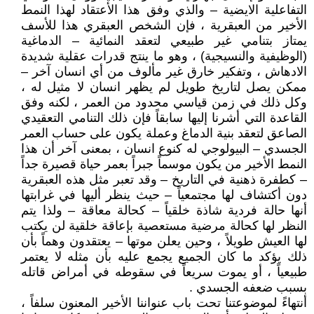
التفاعلية الايضية – والذي وفق هذا الأعتقاد لهذا النمط
الأخير من العبقرية ، فإن الشخص العبقري هذا للأسف
يمتاز بتنامي غير طبيعي لتعقد النمائية – الدماغية
(الوظيفية والنسيجية) ، وهو ما ينتج قدرات عقلية شديدة
الادهاش ، وتفكير خارق غير مألوف من أي انسان آخر –
ممكن يصل لتاريخ طويل لم يظهر انسان لا مثيل له ،
وكل ذلك في زمن قياسي محدود من العمر ، لكنه وفق
القاعدة التي أشرنا إليها سابقاً فإن ذلك التنامي التعقيدي
الصاعق لتعقد بنية الدماغ وعملة يكون على حساب العمر
الجسدي – البيولوجي له كنوع انسان ، بمعنى آخر أن هذا
النمط الأخير من يكون موسماً جبراً بعمر حياة قصيرة جداً
– كطفرة ذهنية في التاريخ – وقد تعبر مثل هذه العبقرية
دون أكتشاف لها مجتمعياً – حيث ينظر أليها في غرابتها
أنها حالة فردية شاذة خلقياً – كحالة معاقة – ولذا يتم
النظر لها كحالة مرضية مستعصية بإعاقة خلقية لن يكتب
لها العيش طويلاً ، وحين يعلن موتها – يعتقدون وهماً بأن
ذلك يؤكد ما كان الجميع يجمع عليه بأن مثله لا يعتمر
طبيعياً ، أو يموت سريعاً في سقوطه في أمراض قاتله
بسبب ضعفه الجسدي .
أنتهاءً لموضوعتنا تحت باب عنواننا الأخير المعنون سلفاً ،