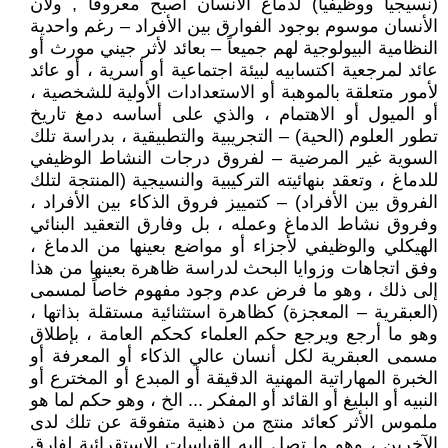
(نسيجياً ووظيفياً) لدماغ الأنسان أصبح معروفاً , ولأن
الأنسان موسوم بوجود الفوارق بين الأفراد – رغم واحدية
النظامية البيولوجية لهم جميعاً – بعائد لأثر جيني مورث أو
عائد لمرجعية اكتسابيه لبيئة اجتماعية أو أسرية ، أو عائد
لأمور متعلقة بالموهبة أو الاستعدادات الأولية للشخصية ،
أو الميول أو الاهتمام ، والذي على أساسه دمغ تاريخ
تطور العلوم (الحية) – التجريبية والتطبيقية ، بدراسة تلك
السوية غير المرضية – لفروق درجات النشاط الوظيفي
للدماغ ، وتعقد بنهائيته التركيبية والنسيجية (المنتجة لتلك
الفروق بين الأفراد) – كتمييز فروق الذكاء بين الأفراد ،
وفروق نشاط الدماغ وعمله ، بل وفارق التعقيد البنائي
الهيكلي والوظيفي لأجزاء أو مواضع بعينها من الدماغ ،
وفق اتجاهات وزوايا البحث لدراسة ظاهرة بعينها من هذا
إلى ذلك ، وهو ما فرض عدم وجود مفهوم خاصاً لمسمى
(العبقرية – المعجزة) كظاهرة استثنائية مستقلة بذاتها ،
وهو ما أرجع ويرجع حكم العلماء كحكم العامة ، بإطلاق
مسمى العبقرية لكل أنسان عالي الذكاء أو المعرفة أو
الخبرة المهاراتية المهنية الدقيقة أو المبدع أو المخترع أو
النبيه أو البليغ أو القائد أو المفكر ... الخ ، وهو حكم لما هو
ملموس الأثر كعائد منتج من ذهنية متفوقة عن تلك لدى
الآخرين ، وهو ما تصل إليه القياسات الاستقرائية لفارق