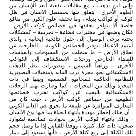
وإلى أين يذهب ، مع مقابلات نفعية أبعد للإنسان من
العلوم الأخرى ، يتعلق منها بمستقبل الانسان في ظل
كوكبه أو كواكب بديله ، وما تحققه علوم الكون من منافع
خاصة ألا يتوافر تحققها في خصائص كوكب الأرض ،
فكان وضعها في مختبرات فضائية – تجريبية – كمشكلات
بحثية يرجى الوصول إلى حلول نتائجية إيجابية ، والذي
أعتمد الأعتقاد بتوفير الخصائص الكونية – الخارجية عن
نطاق الأرض – ما سجلت من المسوحات والقياسات
للفضاء الخارجي ورحلات الاستكشاف إلى الكواكب
الأخرى – وراهناً الشمس ، وتطويرات تنظر للذهاب
الاستكشافي نحو مجرة درب التبانه ومتخيلات التصويرية
للنظامية الحاكمة للمجاميع الشمسية وبينها في ذات
المجرة وتلك بين المجرات ، كما وصارت تهتم الرحلات
الاستكشافية بالبحث عن كواكب تقترب خصائصها
الطبيعية من خصائص كوكب الأرض ، حيث كان من
المعارف المتوافرة عن طبيعة ما يجري في العالم الكوني
، أن هناك إخطار مهددة بأنتهاء الحياة بما فيها نوع الانسان
، وذلك بانتهاء كوكب الأرض بحوادث تصادمية لشوارد
صخرية ذات كتل كبيرة ، ووفقاً للقياس إذا ما وصل حجم
تلك الكتلة إلى ربع كتلة الأرض ، فأنها ستقود إلى دمار