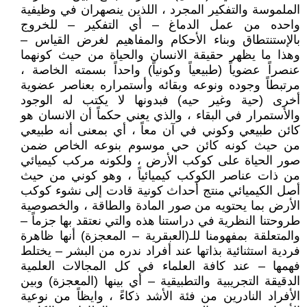
الملموسة والتفكير المجرد ، اللذين ينصهران في وظيفية
واحده من عمل الدماغ – أي التفكير – للخروج
بالإستنتطاق وبناء الأحكام والمفاهيم لغرض القياس –
وهذا ما يظهر حقيقة الانسان والحياة من حيث كونهما
عنصراً عضوياً (طبيعياً وكونياً) واحداً بسمته الخاصة ،
مرتبطاً وجوده ونوعه وبقائه وأستمراره بعناصر عضوية
أخرى (حية وغير حيه) فبدونها لا يكتب له الوجود
والأستمرار في البقاء ، والذي يعني حكماً أن الانسان هو
كائن طبيعي وكوني في آن معاً ، أي بمعنى أنه طبيعي
من حيث كونه كائن حي موسوم بنوعه الخاص ضمن
صور الحياة على كوكب الأرض ، ولكونه مركب كيميائي
من ذات عناصر الكوكب كيميائياً ، وهو كوني من حيث
أصل الكيميائي منتج أحداث كونية قادت إلى نشوء كوكب
الأرض بما يحتويه من صور المادة والطاقة ، والخصوصية
طروحتنا النظرية في دراستنا هذه والتي نعتقد بها جزماً –
والمتعلقة بمفهومنا للـ(العبقرية – المعجزة) أنها ظاهرة
فردية استثنائية بذاتها عند أفراد ندره من البشر – يختلط
فهمها – عند كافة العلماء في كل المجالات العلمية
الدقيقة التجريبية والتطبيقية – أي بينها (المعجزة) وبين
الأفراد النادرين من فئة الأشد ذكاءً ، وايظاً من نوعية