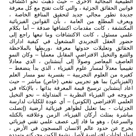
الطبيعية المجالية الأخرى – حيث ذهبت نحو أكتشاف
قوانين الحقائق الجزئية ، والتي كانت تفتح مع كل معرفة
جديدة تطور مجالي جديد لتحقيق المنافع الخاصة ،
ويعرف المطلع من العامة ، بأن القوانين الفيزيائية
المكتشفة ، كانت مقدمات اكتشافها صدفة – أما بكلام
علمي مسئول ، كانت الاكتشافات وما تبعها راجع إلى
حضور العقل التجريدي المشغول في كيفية اداراك
الحقائق وتعليلات حدوثها معرفة ،وربطها بالملاحظة
والتتبع والتخيل الافتراضي المقابل معملياً – وكان النمو
العاصف المعاصر وصولاً إلى آينشتاين ، الذي معادلاً
تقييمياً معدلاً لمسار علوم الفيزياء ، الذي بدأ ينضغط –
كغيره من العلوم التجريبية – بقسرية نمو مسار العلم
(الفيزيائي) بما هو تجريبي نفعي (خاص) مباشر – حيث
اعاد آينشتاين ترسيخ قيمة المعرفة بذاتها ، بالإتكاء في
خروجه في الفيزياء النظرية – المتداولة – نحو التخيل
العلمي الافتراضي (الكوني) – أي عودة للكليات لدارسة
الجزئيات - بما تعليل لظواهر فيزيائية أرضية (إتصلت
مباشرة بمثلث أركان الفيزياء، الزمن وعلاقته بالكتله
والسرعة) ، وهو ما قاد إلى عصف علمي تقني فيزيائي
يخرج عن حدود عالم الانسان المسجون في الأرض ،
لتولد اجابات افتراضية لأصل نشوء الكون وحركته وتمدده