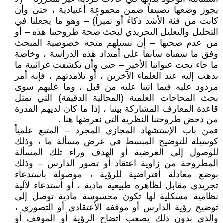
يجوز وضعها تصنيفاً ضمن مجموعة أعتيادية ، حتى وأن
كانت من فئة الأشد ذكاءً أو تميزاً) – وهو ما يجعلنا في
التحليل والتعليل التجريدي لبحث صحة طروحتنا هذه – أو
من عدم صحتها – أن نستلهم متجه خصوصية المبحث
وفق ما سقناه سابقاً على أمتداد هذه الدراسة ، وخاصة
ما جاء تحت عنواننا الأخير – حتى وأن تكشفت غرائبية ما
نذهب إليه عند العلماء الآخرين ، أو تلامذتهم ، فإنه أمر
مردود عليه فيما اتينا عليه من قبل ، وما عليهم سوى
بحث المحاجات العلمية (المجالية الدقيقة) التي تمثل
قاعدة المعارف المشاركة بيننا ، إذا ما كان لديهم القدرة
من دحض طروحتنا النظرية التي نعرضها هنا .
فمن باب الإستشهاد المجازي المجرد – المتبع علمياً
كوسيلة للتوضيح المبسط في عرض مسألة ما ، وذلك
للوصول إلى الغرضية أو الهدف وراء تلك المسألة
المطروحة من زاوية اعتقاد أو تصور الدارس – وذلك
بوضع معادلة أفتراضية للرؤية ، موصولة باستدعاء
تجريدي مقابل لظاهره طبيعية مادية ، أو أستدعاء لآلية
نظامية مسكلية لها تكون محسوسة مادية توصل إلى
توضيح رؤية الدارس أو موقفه الأعتقادي أو التصوري ،
والذي بدون ذلك يصعب اتضاح الرؤية أو الموقف أو