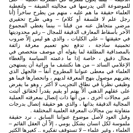
للموضوعة التي يدرسها في مجاليته الضيقة – ولتغطية
العلماء حقيقة ما هم عليه ، منهم من يطرح ساخراً (أنا
رجل علم لا فلسفة أو كلام) – وهي طرح تحقيري
مرضي متجاهل عنه من قبلنا – بينما يغطي المجموع
الآخر بأسقاط المعارف الدقيقة للمجال – رغم محدوديتها
في حقيقتها – على الكليات ، والذي هو ليس إلاّ ضروب
تخمينية ساذجة ، تدفع نحو تعميم معرفة زائفة
بالمصداقية المطلقة لما يقوله أي موصف متخصص في
مجال دقيق ، خاصة إذا ما دعمته السياسة والغطاء
الإعلامي السائد – من هنا نكتشف ما ورائية أن يستهجن
العلماء في معطى عنواننا المطروح آنفاً – فالجهل الذي
يعتريهم موصول بنهج المعرفة لديهم ، وانحصارها فيما هو
وظيفي نظرياً في نطاق التجريب لا أكثر ، وهو ما يفرض
على عقلهم الذهني ألاّ يهتم أو يقيم يقدراً لحقائق أثبتت
عبر مجالات آخرى ، من أنها ذات إتصال بمعرفته العملية
المجالية الدقيقة بذاتها ، والذي هو حقيقة إتصال بدرجات
متفاوتة بين مجالات المعرفة العلمية المختلفة .
وقبل العود لأصل موضوع عنواننا السابق ، نرد حقيقة
ملموسة لكل انسان بشكل يومي ، إلاّ أن العقل القائم –
العلماء ، وغير علماء – لا تستوقف تفكيره .. كغيرها الكثير