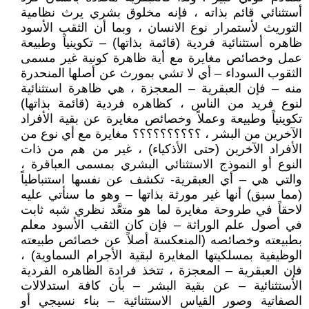
أستثنائي قائم بذاته ، فإنه مخلوق بشري يرث نظامية
التوريث لأستمرار نوع الانسان ، وبما أن الثقب الأسود
ظاهره أستثنائية فردية (قائمة بذاتها) – تكوينياً وطبيعة
عمل وخصائص مغايرة مع أية ظاهرة كونية غير مسمى
الثقوب السوداء – أي لا تشي بمورث عن أصلها المنحدرة
منه – فإن العبقرية – المعجزة ، هي ظاهرة استثنائية
لنوع فريد من الناس ، كظاهره فردية (قائمة بذاتها)
تكوينياً وطبيعة وعملاً وخصائص مغايرة عن بقية الأفراد
الآخرين من البشر ، ؟؟؟؟؟؟؟؟؟؟ مغايرة مع أي نوع من
الأفراد الآخرين (حتى الأذكياء) ، غير من هم من ذات
النوع أو النموذج الاستثنائي البشري بمسمى العباقرة ،
والتي هي – أي العبقرية- تكشف عن نفسها استنباطياً
(مما سبق) أنها غير مورثة بذاتها – وهو ما سنأتي عليه
لاحقاً في طروحة مغايرة لما هو متعَّد نظري شبه ثابت
في أصول علم الوراثة – فإن كان الثقب الأسود معلم
بطبيعته وخصائصه (المنعكسة أصلاً عن خصائص طبيعته
الوظيفية بمسلكيتها المغايرة لبقية الأجرام السماوية) ،
فإن العبقرية – المعجزة ، تتخذ فرادة الظاهره الفردية
الأستثنائية – عن بقية البشر – بأن كافة استدلالات
الصفاتية وصور القياس الاستثنائية – بناء نسيجي أو