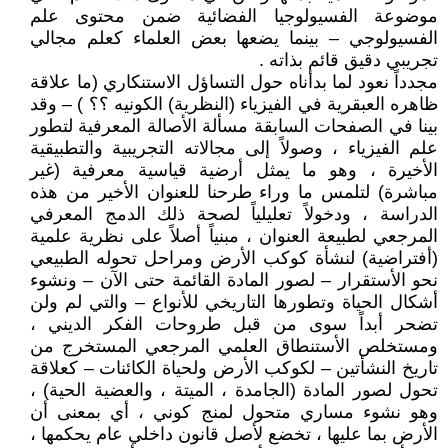
موضوعة الفسيولوجيا الفضائية ضمن محتوى علم
الفسيولوجي – بينما يضعها بعض العلماء كعلم مجالي
تجريبي دقيق قائم بذاته .
مجدداً نعود لما بدأناه حول التساؤل الاستنكاري (ما علاقة
ظاهره العبقرية في الفيزياء (النظرية) الكونيه ؟؟ ) – وقد
بينا في الصفحات السابقة مسألة الأصالة المعرفية لتطور
علم الفيزياء ، وصولاً إلى مجالاته التجريبية والتطبيقية
الأخيرة ، وهو ما يمثل أرضية قياسية معرفية (غير
مباشرة) لتلمس ما وراء طرحنا للعنوان الأخير من هذه
الدراسة ، ودخولاً تعليلياً لصحة ذلك الدمج المعرفي
المرجعي لطبيعة العنوان ، مبنياً أصلاً على نظرية علمية
(أفتراضية) لنشأة كوكب الأرض ومراحل تحوله الطبيعي
نحو الأستقرار – لصور المادة القائمة حتى الآن – ونشوء
أشكال الحياة وتطورها التاريخي للأنواع – والتي لم ولن
تضحر أبداً سوى من قبل طروحات الفكر الديني ،
ومستخلص الأستنطاق العلمي المرجعي المستخرج من
تاريخ النشأتين – لكوكب الأرض ولحياة الكائنات – كعلاقة
تحول لصور المادة (الجامدة ، الميتة ، والعضية الحية) ،
وهو نشوء مساري متحول لمنج كوني ، أي بمعنى أن
الأرض بما عليها ، تخضع لأصل قانون داخلي عام يحكمها ،