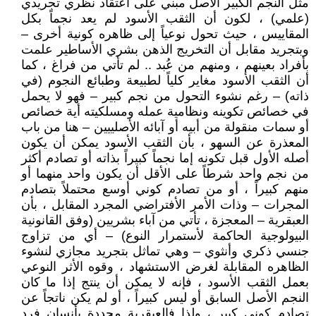
مثل النجم الكبير الأصل مبني على أعتقاد نظري تجريدي
(علمي) ، لكون أن الثقب الأسود لم يعد نجماً بكل
المقاييس ، حيث تحول نوعياً إلى ظاهره كونية أخرى –
وبتجريد مقابل أن التخريج الذهن بشري الأساطير علمت
بأفراد بعينهم ، ومنهم من عُبد .. لم تأتي من فراغ ، كما
أن الثقب الأسود مغاير كلياً لطبيعة وطبائع النجوم (في
ذاته) – رغم نشوء التحول من نجم كبير – فهو لا يحمل
في خصائص تكوينه ونظامية عمله ومسلكيته أية خصائص
أو سمات منقولة من أبيه أو آبائه الأصلييين – هنا من باب
المعذرة عن السهو ، بأن الثقب الأسود يمكن أن يكون
أصله الأول قبل تكونه إما نجماً كبيراً بذاته أو تصادم أكثر
من نجم واحد شرطاً على الأقل أن يكون واحد منهما أو
منهم كبيراً ، أو من تصادم كوني أوسع محتملاً بتصادم
المجرات – وذات الأمر الأفتراضي المجرد المقابل ، بأن
العبقرية – المعجزة ، تأتي من آباء بشريين (وفق القانونية
البيولوجية الحاكمة لأستمرار النوع) – أي من تزاوج
جنسي ذكري وأنثوي – وهي تماثل بتجريد مجازي لنشوء
الظاهره المقابلة لغرض الاستشهاد ، وقوه الأثر النوعي
بعمل الثقب الأسود ، فإنه لا يمكن أن ينتج إذا ما كان
النجم الأصل السابق أو ليس كبيراً ، أو لم يكن ناتجاً عن
تصادم كوني كبير ، ولذا فالعبقرية محددة بأنسان فرد