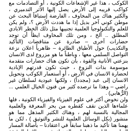
الكوكب ، هذا غير الإشعاعات الكونية ، أو التصادمات مع
كواكب قريبه إلى الأرض يصل إليها الأثر التدميري ،
والكثير هناك من المخاوف ، الفارضة إستباقاً البحث عن
موطن كوني آخر بديل إذا ما هددت الأرض ؟، ولم يكن
للعلم والتكنولوجيا العلمية تجنيبها مثل ذلك الخطر الابادي
المطلق .. ألخ ، ومن تلك المخاوف ايظاً أن توجد
حضارات آخرى – صادرة عن متناقضات (التأكيد
والتكذيب) حول الأطباق الطائرة – ظاهرياً اعلان نزعة
التواصل السلمي معها ، وباطناً ما هو مزروع لدى الانسان
بنزعتي الأنانية والقوة ، بأن تكون هناك حضارات متقدمة
موسومة بذات النزوع ، حيث تكون قدرتهم الإبادية
لحضارة الانسان في الأرض ، أو أستعمار الكوكب وتحويل
الانسان إلى عبد (مجدداً) ، ولكنها عبودية لسلطان غير
راضي – وهذا ما ترصده كثير من فنون الخيال العلمي ...
(الرٌّهابي) .
ولن نخوض أكثر في علوم الفيزياء والفيزياء الكونية ، فلها
علماءها الذين نقف كقطره من بحر المعرفة والعلمية
المجالية بالنسبة لهم ، وهناك الكثير المذهل مما هو
منشور (بكل الوسائل العلمية للنشر والتوثيق ) ، لكن ما
يهمنا هنا تأكيد ما ذهبنا سابقاً في اعتقادنا – بأصالة المسار