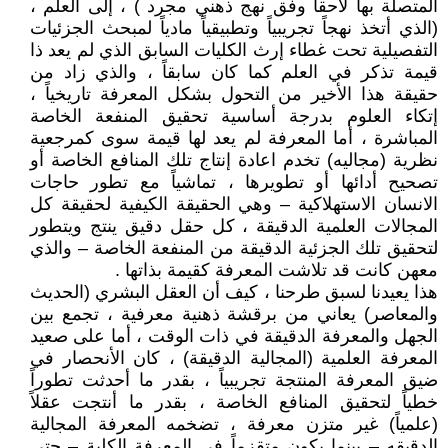
المتصلة بها لاحقاً وفق نهج ذهني مجرد ) ، إلى العلم ،
(الذي أتخذ نهجاً تجريبياً وتطبيقياً مادياً لمبحث الجزئيات
التفصيلية تحت غطاء إرث الكليات السابق الذي لم يعد ذا
قيمة تذكر في العلم كما كان سابقاً ، والذي زاد من
حقيقة هذا الأخير من التحول بشكل المعرفة تاريخياً ،
إتكاء العلوم بدرجة أساسية تحقيق المنفعة الخاصة
المباشرة ، أما المعرفة لم يعد لها قيمة سوى كمرجعية
نظرية (مجاليه) تخدم اعادة إنتاج تلك المنافع الخاصة أو
تصحيح أدائها أو تطويرها ، تماشياً مع تطور حاجات
الانسان الاستهلاكية – وهي الحقيقة الكيفية لحقيقة كل
المجالات العلمية الدقيقة ، كل حقل دقيق ينتج ويتطور
لتحقيق تلك الجزئية الدقيقة من المنفعة الخاصة – والذي
معهن كانت قد تلاشت المعرفة كقيمة بذاتها .
هذا يعيدنا لسبق طرحنا ، كيف أن العقل البشري (الحديث
والمعاصر) يعاني من برقشة ذهنية معرفية ، تجمع بين
الجهل والمعرفة الدقيقة في ذات الوقت ، أما على صعيد
المعرفة العلمية (المجالية الدقيقة) ، كان الأنحصار في
ضيق المعرفة المنتجة تجريبياً ، بقدر ما أحدثت تطوراً
خطياً لتحقيق المنافع الخاصة ، بقدر ما أنتجت عقلاً
(علمياً) غير متزن معرفة ، تضخمه المعرفة المجالية
الدقيقه – بينما يكون متقزماً في المعرفة الكلية – حتى