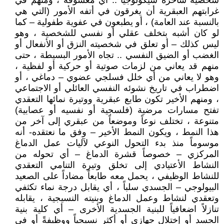
شخصية ساحرة سيكولوجياً .. أي معشوقة ، ومنهم في
غرابتهم العبقرية أن يغرقون في أتفه الأمور (التي هي
بالنسبة عند العامة) ، أو يطبعون في عفوية طفولية – كما
لو كان أشبه بتخلف عقلي أو نفسي للشخصية ، وهو
ليس كذلك – أو تعلق في شخصيته النزق أو الأنفعال أو
الغضب أو الضيق النفسي .. تجاه الأمور البسيطة ، حتى
منهم قد يعاني من لزمات صوتية أو حركية أو لفظية ،
وهو لا يعاني من أي خلل فسلجي عضوي – دماغي ، أو
اضطراب في تاريخ نشوئه النفسي العائلي أو الاجتماعي
، ومنهم الأخير تكون طابع عبقرية ووتيرة نمائها التعقدي
تفتح مسارات مرضية (فلسجية أو نفسيه أو عصابية)
متنوعة ، تختلف نوعاً وموضعاً من عبقري إلى آخر من
هذا النمط ، ويكون النمط الأخير – وفق ما نعتقده- أنه
موسوماً منذ بدء التحول النوعي لآليات عمل الدماغ
المركزي – خصوصاً قشرة الدماغ – أي تحوله من
النشاط الأعتيادي إلى تخلق وتيرة التنامي التعقدي
للنشاط الوظيفي ، يحمل معه طابعاً مضاداً على الصعيد
البيولوجي – الجسدي سلباً ، أي يقابل درجة نماء تكثفي
وتعقدي لنشاط وعمل الدماغ وبنيته النسيجية ، يقابله
تنازلاً اضعافياً للبنية الجسدية الأخرى – أي كلية بنية
الجسد أو إختلال جهازي أو أكثر نسيجياً ووظيفةً أو في