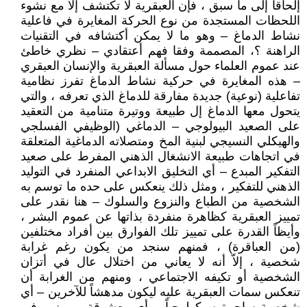
إلحاقاً إلى ما سبق ، فإن العبقرية لا تكتشف إلاًّ مع نشوء
اللحظات المستجدة من نوع الحركة المغايرة في فاعلية
نشاط الدماغ – وهو ما لا يمكن أكتشافه في التقنيات
الراهنة ؟، المصممة وفقا فهم أعتقادي – نظري خاطئ
عند عموم العلماء حول مسألة العبقرية والإنسان العبقري
– هذه المغايرة في حركية نشاط الدماغ تفرز نظامية
تفاعلية (نوعية) جديدة مفارقة للدماغ الذي تعرفه ، والتي
يتحول معها الدماغ إل طبيعة ووتيرة متنامية من التعقيد
على الصعيد البيولوجي – الدماغي (الوظيفي الفسلجي
والهيكلي النسيجي لبنية المخ ومتصلاته الدماغية المتعلقة
في اتجاهات طبيعة الانشغال الذهني المفرط على صعيد
التفكير المبدع – أي التخليق الابداعي المنفرد في التوليد
الذهني للتفكير ، ومثل ذلك ينعكس على حده ما توسم به
الشخصية من الطباع والنزوع والسلوك – هنا نقدر على
تمييز العبقرية كظاهرة منفردة بذاتها عن عموم البشر ،
وأيظاً القدرة على تمييز تلك الفوارق بين أفراد مختلفين
(من العباقرة) ، فمنهم سنجد من يكون رغم غرابة
شخصية ، إلاّ أنه لا يعاني من اختلال عال في أتزان
الشخصية أو تكيفه الاجتماعي ، ومنهم من الغرابة أن
تنعكس سمات العبقرية عليه ليكون مدهشاً للآخرين – أي