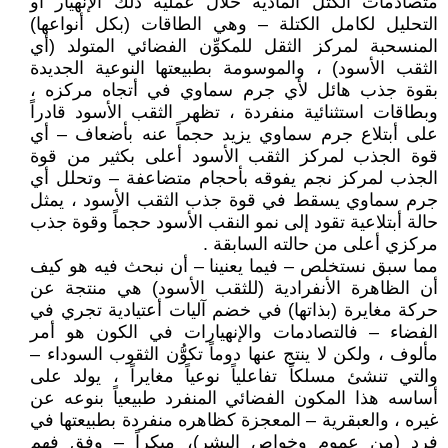
متصادمات الكتل المادية خلال عملية ذلك الإنهيار أو
التحليل لكامل الكتلة – وهي الطاقات (بكل أنواعها)
المنسحبة لمركز الثقل للمكوِّن الفضائي المتولد (أي
الثقب الأسود) ، والموسومة بطبيعتها النوعية الجديدة
بقوة جذب هائل لأي جرم سماوي في أتجاه مركزه ،
وبطاقات استثنائية منفردة ، تظهر الثقب الأسود قادراً
على أبتلاع جرم سماوي يزيد حجماً عنه بأضعاف – أي
قوة الجذب لمركز الثقب الأسود أعلى بكثير من قوة
الجذب لمركز نجم يفوقه بأحجام متضاعفة – وتحلل أي
جرم سماوي يسقط في قوة جذب الثقب الأسود ، يمثل
حالة أبتلاعية تقود إلى نمو النقب الأسود حجماً وقوة جذب
مركزي أعلى من حالته السابقة .
مما سبق نستخلص – فيما يعنينا – أن نبحث فيه هو كيف
أن الظاهرة الأنفرادية (للثقب الأسود) هي منتجة عن
حركة مغايرة (بذاتها) في خضم آليات أعتيادية تجري في
الفضاء – فالتصادمات والإنهيارات في الكون هو أمر
مألوف ، ولكن لا ينتج عنها دوماً تكوُّن الثقوب السوداء –
والتي تنشئ مسلكاً تفاعلياً نوعياً مغايراً ، يولد على
أساسه هذا المكون الفضائي المنفرد طبيعياً بنوعه عن
غيره ، والعبقرية – المعجزة كظاهره منفردة بطبيعتها في
فرد (من عموم وخواص البشر)، مبكراً – وفق فهم