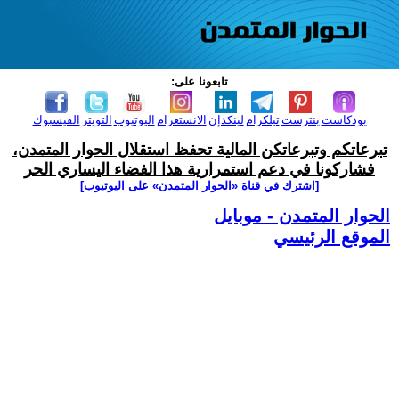
تابعونا على:
بودكاست
بنترست
تيلكرام
لينكدإن
الانستغرام
اليوتيوب
التويتر
الفيسبوك
تبرعاتكم وتبرعاتكن المالية تحفظ استقلال الحوار المتمدن،
فشاركونا في دعم استمرارية هذا الفضاء اليساري الحر
[اشترك في قناة ‫«الحوار المتمدن» على اليوتيوب]
الحوار المتمدن - موبايل
الموقع الرئيسي