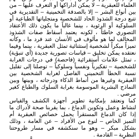
العلماء للعبقرية – لا يمكن أداراكها أو التعرف عليها – من
بين أنواع البشر – إلا بالصدفة التخمينية – التقديرية في
تتبع درجة الشذوذ الحاد للشخصية ومتجلياتها الطباعية أو
السلوكية أو الرئوية ، بينما غالباً ما يكون ذلك الأعتقاد
التصوري خاطئاً ، لكونه يعتمد أسقاط صفات الشذوذ
المخالف لما هو مألوف في الأنسان عند فرد ما ، وكأنه
تميزاً مبكراً لشخصية إستثنائية تمثل العبقرية ، بينما وفيما
نعتقده يمكن تخليق – قياسات تصورية جديدة (أي تنبؤية)
، تمثل علامات أستقرائية (فاحصة) في درجات الغرابة
للشخصية – تفكيرياً ونفسياً وسلوكياً – توصلنا إلى تقليل
نسبة الخطأ التخميني الفاصل لغرابة الشخصية بين
العبقرية وغيرها من أنماط الذكاء ودرجاته ، وبينها وبين
النماذج البشرية الموسومة بغرابة السلوك والطباع كغير
مرضي .
كما ونعتقد بإمكانية تطوير أجهزة الكشف والقياس
لنشاط وعمل وتكوين الدماغ ، بما يقربنا صحة لأدراك ما
إذا كان الدماغ المستقرأ يحمل خصائص العبقرية أم
التميز الخاص – لنوع من الأفراد – عن العامة ، وذلك
بشكل مبكر – وهو ما سنكشفه في مسار طروحتنا
النظرية – القادمة .