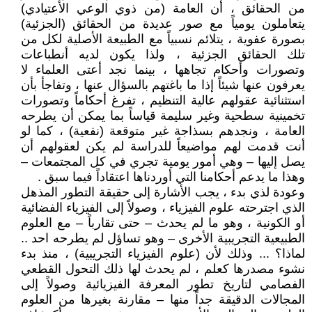
من الحقائق ، أن العامة (من ذوي الوعي الأعتيادي)
يتعاملون يومياً مع صور عديدة من الحقائق (الجزئية)
بصورة عفوية ، يتلائم نسبياً مع الطبيعة الأصلية لكل من
تلك الحقائق الجزئية ، ولذا يكون لديه أنطباعات
وتصورات وأحكام تجاهها ، بينما نجد أعتى العلماء لا
يعرفون عنها شيئاً إذا ما باغتهم بالسؤال عنها ، وتفاجأ بأن
استثنائية عقولهم عالية التنظيم ، تفرغ أحكاماً وتصورات
تخمينية سطحية وغير سليمة قياساً بما يمكن أن يطرحه
العامة ، ونجدهم بسذاجة غير متوقعة (نفعية) ، كما لو
أنت قدمت لهم مواضيعاً للدراسة لم يكن لعقولهم أن
يصل إليها – وهي أمور يومية تجري في كل المجتمعات –
وهذا ما يدعم أحكامنا التي أوردناها اعتقاداً فيما سبق .
وعودة لذي بدء ، يجب الأشارة إلى حقيقة التطور المذهل
الذي اجترحته علوم الفيزياء ، وصولاً إلى الفيزياء الفضائية
أو الكونية ، وهو ما لم يحدث – حتى تقارباً – مع العلوم
الطبيعية التجريبية الأخرى – وهو تساؤل لم يطرحه احد ..
لماذا؟ ... وذلك لأن (علوم الفيزياء التجريبية) ، منذ بدء
نشوء مصدرها كعلم ، لم يحدث لها ذلك التحول القطعي
الفصامي لتاريخ تطور المعرفة الفيزيائية وصولاً إلى
المجالات الدقيقة جداً منها – مقارنة بغيرها من العلوم