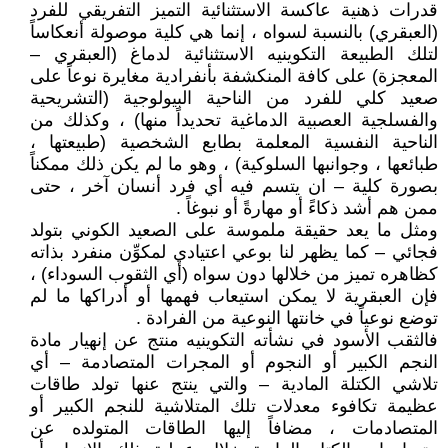
قدرات ذهنية عاكسة الاستثنائية التميز التفريقي للفرد
(العبقري) بالنسبة لسواه ، إنما هي كلية موصولة أنعكاساً
لتلك الطبيعة التكوينيه الاستثنائية لدماغ (العبقري –
المعجزة) على كافة المنكشفة بأنفرادية مغايرة نوعاً على
صعيد كلي للفرد من الناحية البيولوجية (التشريحية
والفسلجية العصبية الدماغية تحديداً منها) ، وكذلك من
الناحية النفسية المعلمة بطابع الشخصية (طبيعتها ،
طبائعها ، وجوانبها السلوكية) ، وهو ما لم يكن ذلك ممكناً
بصورة كلية – ان يتسم فيه أي فرد أنسان آخر ، حتى
ممن هم أشد ذكاءً أو مهارةً أو نبوغاً .
ومثل ما يعد حقيقة ملموسة على الصعيد الكوني بتولد
فجائي – كما يظهر لنا بوعي اعتيادي لمكوِّن منفرد بذاته
كظاهره تميز من خلالها دون سواه (أي الثقوب السوداء) ،
فإن العبقرية لا يمكن استيعاب فهمها أو أدراكها ما لم
توضع نوعياً في خانتها النوعية من الفرادة .
فالثقب الأسود في نشأته التكوينيه منتج عن إنهيار مادة
النجم الكبير أو النجوم أو المجرات المتصادمة – أي
تلاشي الكتلة المادية – والتي ينتج عنها تولد طاقات
عظيمة تكافوء معدلات تلك المتلاشية للنجم الكبير أو
المتصادمات ، مضافاً إليها الطاقات المتولده عن