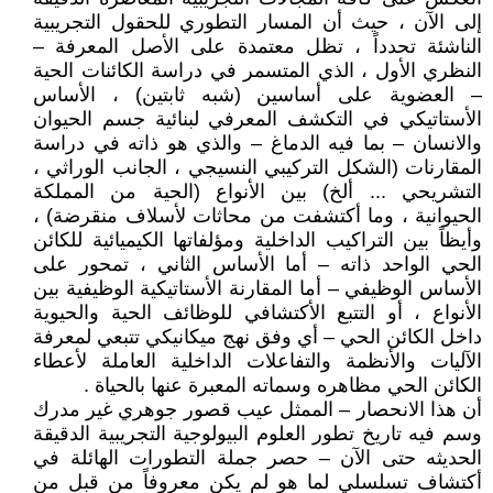
إلى الآن ، حيث أن المسار التطوري للحقول التجريبية
الناشئة تحدداً ، تظل معتمدة على الأصل المعرفة –
النظري الأول ، الذي المتسمر في دراسة الكائنات الحية
– العضوية على أساسين (شبه ثابتين) ، الأساس
الأستاتيكي في التكشف المعرفي لبنائية جسم الحيوان
والانسان – بما فيه الدماغ – والذي هو ذاته في دراسة
المقارنات (الشكل التركيبي النسيجي ، الجانب الوراثي ،
التشريحي ... ألخ) بين الأنواع (الحية من المملكة
الحيوانية ، وما أكتشفت من محاثات لأسلاف منقرضة) ،
وأيظاً بين التراكيب الداخلية ومؤلفاتها الكيميائية للكائن
الحي الواحد ذاته – أما الأساس الثاني ، تمحور على
الأساس الوظيفي – أما المقارنة الأستاتيكية الوظيفية بين
الأنواع ، أو التتبع الأكتشافي للوظائف الحية والحيوية
داخل الكائن الحي – أي وفق نهج ميكانيكي تتبعي لمعرفة
الآليات والأنظمة والتفاعلات الداخلية العاملة لأعطاء
الكائن الحي مظاهره وسماته المعبرة عنها بالحياة .
أن هذا الانحصار – الممثل عيب قصور جوهري غير مدرك
وسم فيه تاريخ تطور العلوم البيولوجية التجريبية الدقيقة
الحديثه حتى الآن – حصر جملة التطورات الهائلة في
أكتشاف تسلسلي لما هو لم يكن معروفاً من قبل من