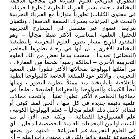
التطوري التاريخي لعلوم الفيزياء في مجالاتها الدقيقة
المختلفة ، حيث تسير الفيزياء النظرية (نظرة الجزئيات
في محتوى الكليات) تطورياً متوازياً مع الفيزياء التجريبية
(البحث في الجزئيات بمحرك المنفعة الخاصة) ، وتلتقيان
بترابط عضوي غير منفصل في المسارح التجريبية
للحقول العلمية المعاصرة الأكثر ضيقاً مجالياً – وهو
المفقود لتاريخ مسار تطور العلوم التجريبية والتطبيقية
المختلفة الأخرى ، بل أنها في رحلة تطورها المعاصر
(الفضائي) تحديداً ، سحبت بيدها بعض من الك العلوم
التجريبية الأخرى – المالكة رصيداً ضخماً من المعارف ،
من أمثلتها البيولوجيا بمجالاتها الأكثر تطوراً على الصعيد
التجريبي ، والأكثر عود للمنفعة الخاصة كالبيولوجيا الطبية
والعلاجية والتاريخية منه ممثلاً بنظرية التطور ، ومثلها
أيظاً الكيمياء والجيولوجيا والجغرافيا الطبيعية ، طبعاً في
مجالاتها المعاصرة الأكثر تطوراً تقنياً ، وأنتجت مجالات
علمية دقيقة جديدة في كل منها ، ألحق لفظ كوني أو
فضائي لأصل ذلك العلم مجالياً – كعلم البيولوجيا الكونية ،
علم الفسيولوجيا الفضائية – ولكنه حتى الآن لم يتم
التثبيت لها من المجمعات العلمية التخصصية المجال – أي
في العلوم التجريبية غير الفيزيائية – فمنهم من يضعها
كموضوعة علمية بذاتها ولكن في محتوى ذات العلم – أي