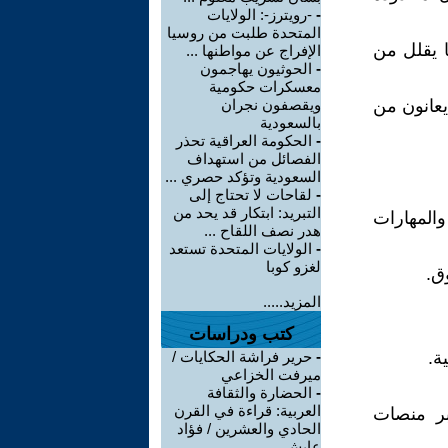
-
-رويترز-: الولايات
المتحدة طلبت من روسيا
 يقلل من
الإفراج عن مواطنها ...
-
الحوثيون يهاجمون
معسكرات حكومية
يعانون من
ويقصفون نجران
بالسعودية
-
الحكومة العراقية تحذر
الفصائل من استهداف
السعودية وتؤكد حصري ...
-
لقاحات لا تحتاج إلى
التبريد: ابتكار قد يحد من
والمهارات
هدر نصف اللقاح ...
-
الولايات المتحدة تستعد
لغزو كوبا
ق.
المزيد.....
كتب ودراسات
ة.
-
حرير فراشة الحكايات /
ميرفت الخزاعي
-
الحضارة والثقافة
العربية: قراءة في القرن
بر منصات
الحادي والعشرين / فؤاد
عايش