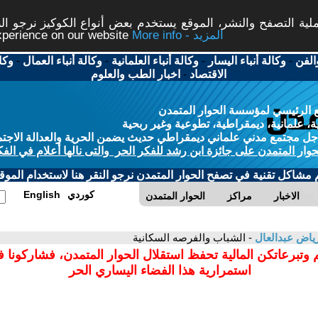
ة التصفح والنشر، الموقع يستخدم بعض أنواع الكوكيز نرجو النق
More info - المزيد
experience on our website
الفن
-
وكالة أنباء اليسار
-
وكالة أنباء العلمانية
-
وكالة أنباء العمال
-
وكا
الاقتصاد
-
اخبار الطب والعلوم
 الرئيسي لمؤسسة الحوار المتمدن
، علمانية، ديمقراطية، تطوعية وغير ربحية
ل مجتمع مدني علماني ديمقراطي حديث يضمن الحرية والعدالة الاجتم
حوار المتمدن على جائزة ابن رشد للفكر الحر والتى نالها أعلام في الفك
م مشاكل تقنية في تصفح الحوار المتمدن نرجو النقر هنا لاستخدام الموقع
كوردي
English
الاخبار
مراكز
الحوار المتمدن
ياض عبدالعال
- الشباب والفرصه السكانية
 وتبرعاتكن المالية تحفظ استقلال الحوار المتمدن، فشاركونا 
استمرارية هذا الفضاء اليساري الحر