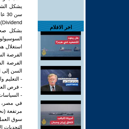
يشكل الشب
d
اخر الافلام
بشكل صحيح
السوسيولوج
استغلال هذ
الفرصة الس
الفرصة الس
السن إلى ا
- التعليم و
- فرص العم
- السياسات
سوق العمل
التحديات ا