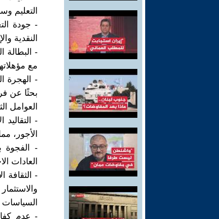
التعليم وس
- جودة الت
النقدية والإ
- البطالة 
مع مؤهلاته
- الهجرة ال
بحثًا عن فر
العوامل الث
- التقاليد
الأجور، مما
- الفجوة 
العادات الا
- الثقافة ا
والاستثمار
السياسات ا
- عدم كفا