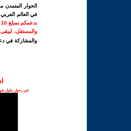
الحوار المتمدن م
في العالم العربي
ب
والمستقل، ليبقى ص
والمشاركة في دع
ا‫
في رحيل جليل شهبا