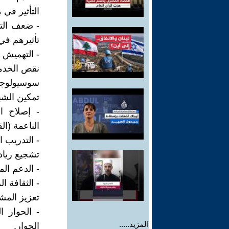
التأثير في 
- ضعف الت
تأثيرهم في
- التهميش 
نقص الخدم
سوسيولوجيا
تمكين الشب
- إصلاح ال
الناعمة (ال
- التدريب ا
تشجيع ريادة
- الدعم ال
- الثقافة ا
تعزيز المش
- الحوار 
المزيد.....
الحوار.