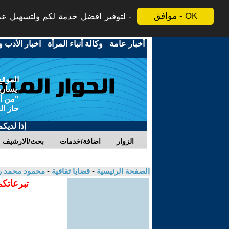
موافق - OK
لتوفير افضل خدمة لكم ولتسهيل عملي
أخبار عامة
-
وكالة أنباء المرأة
-
اخبار الأدب و
الموقع
يسارية
"من أج
حاز ال
إذا لديك
الزوار
اضافة/خدمات
بحث/الارشيف
الصفحة الرئيسية
-
قضايا ثقافية
-
محمود محمد ر
تبرعاتكم