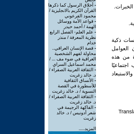
-
أخلاق الرسول كما ذكرها
الخبرات.
القرآن الكريم بالانجليزية /
محمود الفرعوني
-
قواعد الأمة ووسائل
ة.
الهمة / أحمد حيدر
-
علم العلم- الفصل الرابع
نظرية المعرفة / منذر
سات ذكية
خدام
 العوامل
-
قصة الإنسان العراقي..
محاولة لفهم الشخصية
دة من هذه
العراقية في ضوء مف ... /
محمد اسماعيل السراي
جتماعيًا
-
الثقافة العربية الصفراء /
الاستبعاد
د. خالد زغريت
-
الأنساق الثقافية
للأسطورة في القصة
النسوية / د. خالد زغريت
-
الثقافة العربية الصفراء /
د. خالد زغريت
-
الفاكهة الرجيمة في
Transl
شعر أدونيس / د. خالد
زغريت
المزيد.....