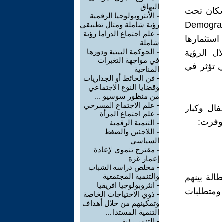
البهاق
سكان تحت
-
الأنثروبولوجيا الرقمية
 إجمالي السكان. هذه "الفرصة السكانية" (Demographic
رؤية شاملة ومثال تطبيقي
-
علم اجتماع الدراما رؤية
 استثمارها
شاملة
-
الحوكمة البيئية ودورها
ل الرؤية
في مواجهة التغيرات
ي تؤثر في
المناخية
-
فن الحائط أو الجداريات
وقضايا النوع الاجتماعي
من منظور سوسيو ...
-
علم الاجتماع المسرحي
فال وكبار
-
علم اجتماع المرأة
وفرت:
-
التنمية الرقمية
-
اللاجئين والضغط
السياسي
-
مقترح تنموي لإعادة
إعمار غزة
-
مخلص دراسة الشباب
والتنمية المجتمعية
ن، لكن البطالة بينهم
-
انثروبولوجيا افريقيا
يم ومتطلبات
-
ذوي الاحتياجات الخاصة
وتمكينهم من خلال أهداف
التنمية المستدا ...
-
التنمر رؤية