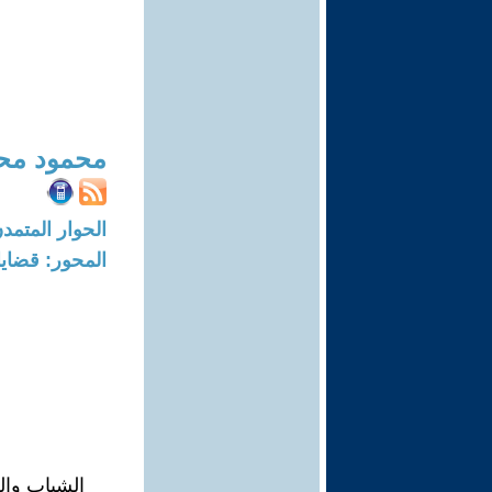
محمود محم
الحوار المتمدن-العدد: 8312 - 25
المحور: قضايا 
الشباب وا