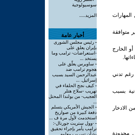
سوسيولوجية
 المهارات
المزيد.....
ر متوافقة
أخبار عامة
-
رئيس مجلس الشورى
بإيران يعلق على
أو الخارج
-استعراضات- ترامب وما
اتها.
يستخد ...
-
ساويرس يعلّق على
هجوم ترامب ضد
 رغم تدني
عبدالرحمن السيد بسبب
إسرائيل. ...
-
كيف نجح الحلفاء في
نية بسبب
تهريب -سلاح هتلر
العجيب- من بولندا المحتل
...
-
الجيش الأمريكي يتسلم
من الادخار
دفعة كبيرة من صواريخ
استخدمت لأول مرة ف ...
-
-وول ستريت جورنال-:
ترامب يأمر بإجراء تحقيق
ل محدودة
بشأن تسريب معلوم ...