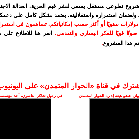
شروع تطوعي مستقل يسعى لنشر قيم الحرية، العدالة الاجتم
. ولضمان استمراره واستقلاليته، يعتمد بشكل كامل على دعمك
دعمكم بمبلغ 10 دولارات سنويًا أو أكثر حسب إمكانياتكم، تساهمون في استم
وتًا قويًا للفكر اليساري والتقدمي
،
انقر هنا للاطلاع على 
م هذا المشروع
.
شترك في قناة «الحوار المتمدن» على اليوتيوب
ز، عضو هيئة إدارة الحوار المتمدن
في رحيل شاكر الناصري، أحد مؤسسي 