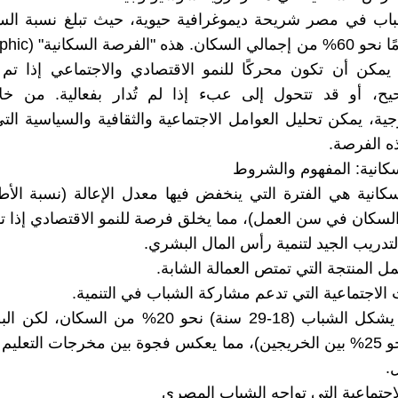
اب في مصر شريحة ديموغرافية حيوية، حيث تبلغ نسبة ال
سن 30 عامًا نحو 60% من
Dividen) يمكن أن تكون محركًا للنمو الاقتصادي والاجتماعي إذا تم
، أو قد تتحول إلى عبء إذا لم تُدار بفعالية. من خلا
ية، يمكن تحليل العوامل الاجتماعية والثقافية والسياسية الت
ه الفرصة.
كانية: المفهوم والشروط
كانية هي الفترة التي ينخفض فيها معدل الإعالة (نسبة الأط
لسكان في سن العمل)، مما يخلق فرصة للنمو الاقتصادي إذا ت
التدريب الجيد لتنمية رأس المال البشري.
ل المنتجة التي تمتص العمالة الشابة.
 الاجتماعية التي تدعم مشاركة الشباب في التنمية.
في مصر، يشكل الشباب (18-29 سنة) نحو 20% من السكا
مرتفعة (نحو 25% بين الخريجين)، مما يعكس فجوة بين مخرجات التعل
.
لاجتماعية التي تواجه الشباب المصري