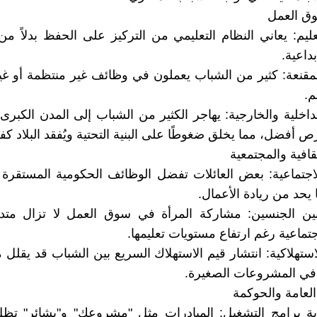
وق العمل
عليم: يعاني النظام التعليمي من التركيز على الحفظ بدلاً من
بداعية.
المقنعة: كثير من الشباب يعملون في وظائف غير منتظمة أو غي
م.
داخلية والخارجية: يهاجر الكثير من الشباب إلى المدن الكبرى 
ص أفضل، مما يخلق ضغوطًا على البنية التحتية ويُفقد البلاد كفاء
قافية والمجتمعية
 الاجتماعية: بعض العائلات تفضل الوظائف الحكومية المستقرة
 يحد من ريادة الأعمال.
بين الجنسين: مشاركة المرأة في سوق العمل لا تزال متد
جتماعية رغم ارتفاع مستويات تعليمها.
لاستهلاكية: انتشار قيم الاستهلاك السريع بين الشباب قد يقلل 
 في المشروعات الصغيرة.
لعامة والحوكمة
ية برامج التشغيل: المبادرات مثل "مشروعك" و"بشائر" تظ