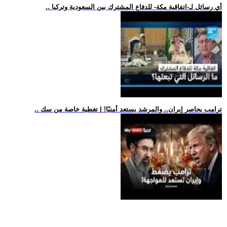
.. أي رسائل لـ-اتفاقية مكة- للدفاع المشترك بين السعودية وتركيا
.. ترامب يحاصر إيران.. والمرشد يستعد أمنيًا! | تغطية خاصة من سك