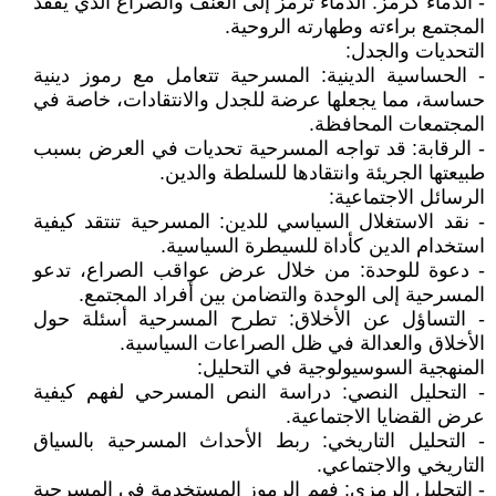
- الدماء كرمز: الدماء ترمز إلى العنف والصراع الذي يُفقد
المجتمع براءته وطهارته الروحية.
التحديات والجدل:
- الحساسية الدينية: المسرحية تتعامل مع رموز دينية
حساسة، مما يجعلها عرضة للجدل والانتقادات، خاصة في
المجتمعات المحافظة.
- الرقابة: قد تواجه المسرحية تحديات في العرض بسبب
طبيعتها الجريئة وانتقادها للسلطة والدين.
الرسائل الاجتماعية:
- نقد الاستغلال السياسي للدين: المسرحية تنتقد كيفية
استخدام الدين كأداة للسيطرة السياسية.
- دعوة للوحدة: من خلال عرض عواقب الصراع، تدعو
المسرحية إلى الوحدة والتضامن بين أفراد المجتمع.
- التساؤل عن الأخلاق: تطرح المسرحية أسئلة حول
الأخلاق والعدالة في ظل الصراعات السياسية.
المنهجية السوسيولوجية في التحليل:
- التحليل النصي: دراسة النص المسرحي لفهم كيفية
عرض القضايا الاجتماعية.
- التحليل التاريخي: ربط الأحداث المسرحية بالسياق
التاريخي والاجتماعي.
- التحليل الرمزي: فهم الرموز المستخدمة في المسرحية