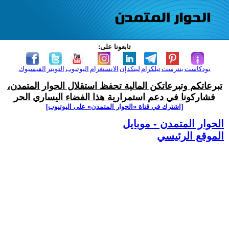
تابعونا على:
بودكاست
بنترست
تيلكرام
لينكدإن
الانستغرام
اليوتيوب
التويتر
الفيسبوك
تبرعاتكم وتبرعاتكن المالية تحفظ استقلال الحوار المتمدن،
فشاركونا في دعم استمرارية هذا الفضاء اليساري الحر
[اشترك في قناة ‫«الحوار المتمدن» على اليوتيوب]
الحوار المتمدن - موبايل
الموقع الرئيسي