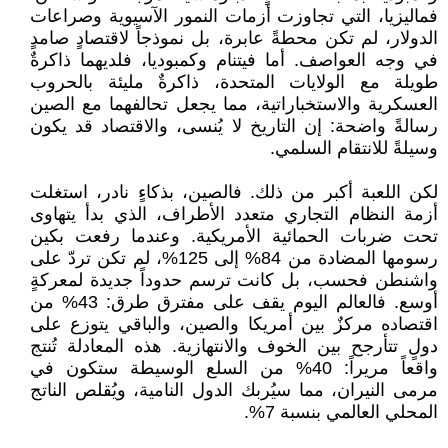
فماليزيا، التي تجاوزت أزمات النمور الآسيوية وصراعات
الدولار، لم تكن محطةً عابرة، بل نموذجاً لاقتصادٍ صامدٍ
في وجه العواصف. أما فيتنام وكمبوديا، فلديهما ذاكرةٌ
طويلة مع الولايات المتحدة، ذاكرةٌ مليئة بالحروب
العسكرية والاستخباراتية، مما يجعل تحالفهما مع الصين
رسالةً واضحة: إن التاريخ لا يُنسى، والاقتصاد قد يكون
وسيلةً للانتقام السلمي.
لكن اللعبة أكبر من ذلك. فالصين، بذكاءٍ نادر، استغلت
أزمة النظام التجاري متعدد الأطراف، الذي بدأ يتهاوى
تحت ضربات الحمائية الأمريكية. وعندما رفعت بكين
رسومها المضادة من 84% إلى 125%، لم تكن تردّ على
واشنطن فحسب، بل كانت ترسم حدوداً جديدة لمعركةٍ
أوسع. فالعالم اليوم يقف على مفترق طرق: 43% من
اقتصاده مركزٌ بين أمريكا والصين، والباقي يتوزع على
دولٍ تتأرجح بين الخوف والانتهازية. هذه المعادلة تُنتج
واقعاً مريراً: 40% من السلع الوسيطة ستكون في
مرمى النيران، مما سيُربك الدول النامية، ويُقلص الناتج
المحلي العالمي بنسبة 7%.