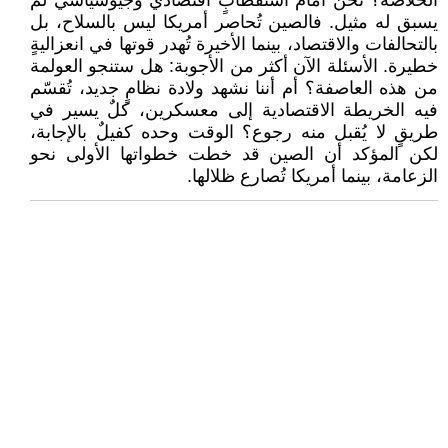
الخلاصة؟ نحن أمام استقطابٍ اقتصادي وجيوسياسي لم
يسبق له مثيل. فالصين تُحاصر أمريكا ليس بالسلاح، بل
بالتحالفات والاقتصاد، بينما الأخيرة تُهدر قوتها في انعزاليةٍ
خطيرة. الأسئلة الآن أكثر من الأجوبة: هل ستنجو العولمة
من هذه العاصفة؟ أم أننا نشهد ولادة نظامٍ جديد، تُقسّم
فيه الخريطة الاقتصادية إلى معسكرين، كلٌ يسير في
طريقٍ لا يُقبل منه رجوع؟ الوقت وحده كفيلٌ بالإجابة،
لكن المؤكد أن الصين قد خطت خطواتها الأولى نحو
الزعامة، بينما أمريكا تُصارع ظلالها.