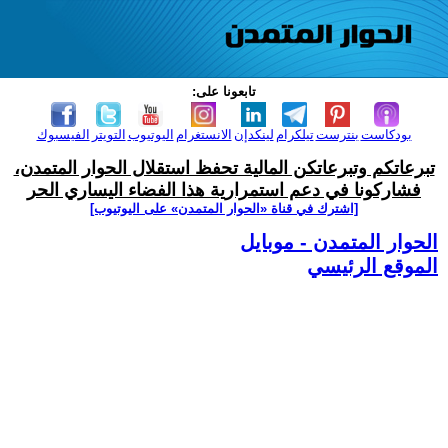
تابعونا على:
بودكاست
بنترست
تيلكرام
لينكدإن
الانستغرام
اليوتيوب
التويتر
الفيسبوك
تبرعاتكم وتبرعاتكن المالية تحفظ استقلال الحوار المتمدن،
فشاركونا في دعم استمرارية هذا الفضاء اليساري الحر
[اشترك في قناة ‫«الحوار المتمدن» على اليوتيوب]
الحوار المتمدن - موبايل
الموقع الرئيسي