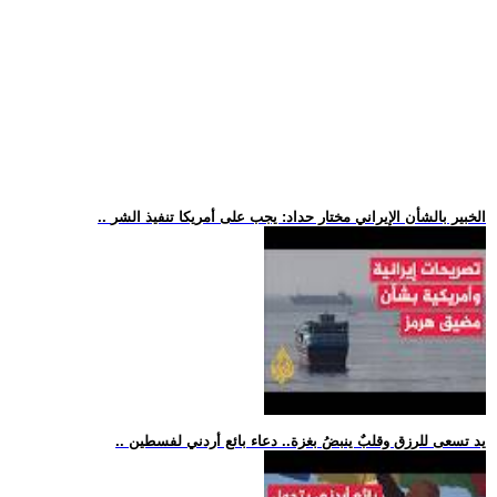
.. الخبير بالشأن الإيراني مختار حداد: يجب على أمريكا تنفيذ الشر
.. يد تسعى للرزق وقلبٌ ينبضُ بغزة.. دعاء بائع أردني لفسطين