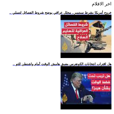
اخر الافلام
.. خروج أمريكا بشرط سبتمبر.. محلل عراقي يوضح شروط الفصائل لتسلي
.. هل اقتراب انتخابات الكونغرس يضيق هامش الوقت أمام واشنطن للتو