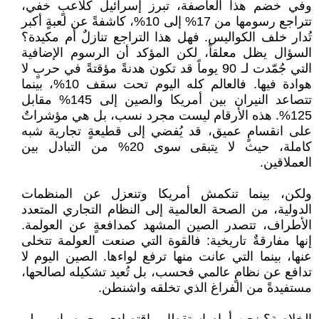
وفي خضم هذا العاصفة، تبرز إسرائيل كلاعبٍ خفي،
تتراجع رسومها من 17% إلى 10%، كاشفةً عن لعبةٍ أكبر
تُدار خلف الكواليس. فهل هذا التراجع تنازلٌ أم مكيدة؟
السؤال يظل معلقاً، لكن المؤكد أن الرسوم الإضافية
التي جُمّدت لـ 90 يوماً قد تكون هدنةً مؤقتةً في حربٍ لا
هوادة فيها. فالعالم كله اليوم تحت سقف 10%، بينما
تتصاعد النيران بين أمريكا والصين إلى 145% مقابل
125%. هذه الأرقام ليست مجرد نسب، بل هي مؤشراتٌ
على انقسامٍ عميق، قد يُفضي إلى قطيعةٍ تجارية شبه
كاملة، حيث لا يتبقى سوى 20% من التبادل بين
العملاقين.
ولكن، بينما تنكمش أمريكا وتنعزل عن المنظمات
الدولية، من الصحة العالمية إلى النظام التجاري المتعدد
الأطراف، تتصدر الصين المشهد كمدافعةٍ عن العولمة.
إنها مفارقةٌ تاريخية: فالقوة التي صنعت العولمة تتخلى
عنها، بينما التي عانت منها ترفع لواءها. الصين اليوم لا
تدافع عن نظامٍ عالمي فحسب، بل تُعيد تشكيله لصالحها،
مستفيدةً من الفراغ الذي تخلقه واشنطن.