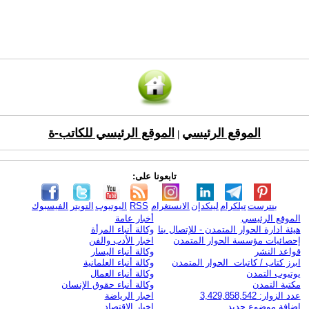
الموقع الرئيسي
الموقع الرئيسي للكاتب-ة
|
تابعونا على:
بنترست
تيلكرام
لينكدإن
الانستغرام
RSS
اليوتيوب
التويتر
الفيسبوك
الموقع الرئيسي
أخبار عامة
هيئة ادارة الحوار المتمدن - للإتصال بنا
وكالة أنباء المرأة
إحصائيات مؤسسة الحوار المتمدن
اخبار الأدب والفن
قواعد النشر
وكالة أنباء اليسار
ابرز كتاب / كاتبات الحوار المتمدن
وكالة أنباء العلمانية
يوتيوب التمدن
وكالة أنباء العمال
مكتبة التمدن
وكالة أنباء حقوق الإنسان
عدد الزوار: 3,429,858,542
اخبار الرياضة
اضافة موضوع جديد
اخبار الاقتصاد