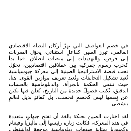
في خضم العواصف التي تهزّ أركان النظام الاقتصادي
العالمي، تبرز الصين كفاعلٍ استثنائي، يحوّل الضربات
إلى فرص، والتهديدات إلى منصات انطلاق. فما بدأ
كحرب رسوم جمركية بين عملاقين اقتصاديين، تحوّل
تحت قبضة الاستراتيجيا الصينية إلى معركة جيوسياسية
تُعيد تشكيل التحالفات وتُعيد تعريف موازين القوى. هنا،
حيث تلتقي الحكمة بالجرأة، والدبلوماسية بالحساب
الدقيق، تُكتب فصولٌ جديدة من التاريخ، تُعلن فيها بكين
عن نفسها ليس كخصمٍ فحسب، بل كقائدٍ بديل لعالمٍ
يتشظّى.
لقد اختارت الصين بحنكة بالغة أن تفتح جبهاتٍ متعددة
في هذه المعركة، فكانت زيارة رئيسها إلى ماليزيا وفيتنام
وكمبوديا بمثابة صفعاتٍ دبلوماسية موجعة لواشنطن.