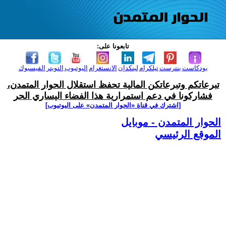
تابعونا على:
بودكاست
بنترست
تيلكرام
لينكدإن
الانستغرام
اليوتيوب
التويتر
الفيسبوك
تبرعاتكم وتبرعاتكن المالية تحفظ استقلال الحوار المتمدن،
فشاركونا في دعم استمرارية هذا الفضاء اليساري الحر
[اشترك في قناة ‫«الحوار المتمدن» على اليوتيوب]
الحوار المتمدن - موبايل
الموقع الرئيسي