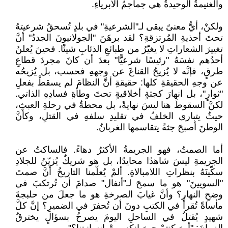
والغنيمةُ الوحيدةُ هي جماجمُ الأبرياءِ.
ولكنْ، أيُّ معنىً يبقى لـ"الشرعيةِ" في بلدٍ تُسحقُ شرعيتهُ
تحتَ أحذيةِ المُرتزقةِ؟ لقد برهَنَ "الجولانيونَ الجددُ" أنَّ
تغييرَ الشعاراتِ لا يغيّرُ من طبائعِ الذئابِ شيئًا. فحينَ يُعلنُ
أحدُهم نفسَهُ "رئيسًا شرعيًّا" بعدَ أن كانَ مجردَ قطاعِ
طرقٍ، فإنَّه لا يُزيحُ القناعَ عن وجههِ فحسب، بل يُزيحُه
عن وجهِ الحقيقةِ كلها: حقيقةِ أنَّ النظامَ لم يسقطْ بفعلِ
"ثوارٍ"، بل انهارَ كجثةٍ أخلاقيةٍ تحتَ وطأةِ فسادِهِ الذاتي.
لكنَّ السقوطَ هنا ليسَ نهايةً، بل محطةٌ في رحلةِ العبثِ،
حيثُ يتبارى الخلفُ في تقليدِ سلفهِ في القتلِ، وكأنَّ
الوطنَ أصبحَ جثةً يتقاسمها الغربانُ.
أما الصمتُ، فهو الجريمةُ الأكثرُ دهاءً. فالساكتُ عن
الجريمةِ ليسَ شاهدًا محايدًا، بل هو شريكٌ يُزيّنُ للجلادِ
سكّينَهُ بنظراتِ اللامبالاةِ. ألمْ يُعلّمنا التاريخُ أنَّ صمتَ
"السويينَ" هو ما سمحَ لـ"أنفال" صدامَ أن تُرتكبَ في
وضحِ النهارِ؟ وأنَّ غيابَ الصرخةِ هو ما جعلَ من حلبجةَ
مأساةً تُقرأُ في الكتبِ دونَ أن تُحفرَ في الضميرِ؟ إنَّ كلَّ
شهيدٍ يُقتلُ في الساحلِ اليومَ يصرخُ بسؤالٍ يخترقُ