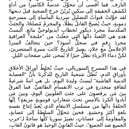
النازف. فما أقسى أن تتحوَّلَ عدسةُ الكاميرا من أداةٍ
لكشفِ الحقيقةِ إلى سكينٍ يُزيّنُ جرحَ الضحيةِ قبلَ ذبحها!
لقد حوَّلتْ قنواتُ التضليلِ سرديةَ المأساةِ إلى مسرحيةٍ
دمويةٍ، حيثُ يُصبحُ القاتلُ بطلًا، والمجرمُ مُصلحًا، والجثثُ
المكدسةُ مجردَ ديكورٍ لخطابٍ أيديولوجيٍّ مائعٍ. أليستْ
هذهِ هي اللعنةُ ذاتُها التي جعلتْ من "حلبجة" العراقيةِ
مجردَ رقمٍ في سجلٍّ أسودَ؟ حينَ يتحالفُ السردُ
الإعلاميُّ مع جلادٍ، يصيرُ التاريخُ كاتبَ سيرةِ المنتصرينَ،
لكنَّ دماءَ الأبرياءِ تظلُّ حبرًا لا يُمحى على صفحاتِ الليلِ.
في هذا المسرحِ السوريالي، حيثُ تُخلطُ أوراقُ الأخلاقِ
بأوراقِ الدمِ، تُطلُّ شبحيةُ التاريخِ لتُذكِّرنا بأنَّ "العصابة
الدينية الفاشية" ليستْ وليدةَ اليومِ، بل هي ابنةٌ شرعيةٌ
لثقافةٍ متجذرةٍ في تربِ الانقسامِ الطائفيِّ. فما الفرقُ
بينَ مَن يرقصونَ على جثثِ العلويينَ اليومَ، وبينَ مَن
أبادوا الكردَ بالأمسِ تحتَ شعاراتٍ قومويةٍ مزيفةٍ؟ إنَّها
الحلقةُ ذاتُها من مسلسلِ الانتقامِ الذي يُعيدُ إنتاجَ نفسهِ
بلغةٍ أكثرَ وحشيةٍ. فحينَ تتحوَّلُ السلطةُ إلى عصابةٍ،
والمقاومةُ إلى عصاباتٍ، تصيرُ سوريا كلُّها ساحةً لـ"حربِ
الجميع ضد الجميع"، حيثُ القانونُ الوحيدُ هو قانونُ الغابِ،