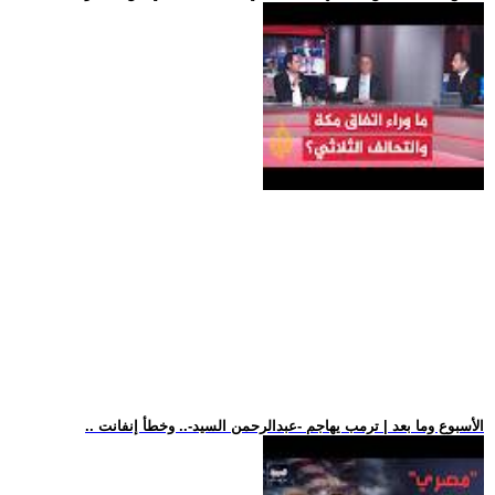
.. الأسبوع وما بعد | ترمب يهاجم -عبدالرحمن السيد-.. وخطأ إنفانت