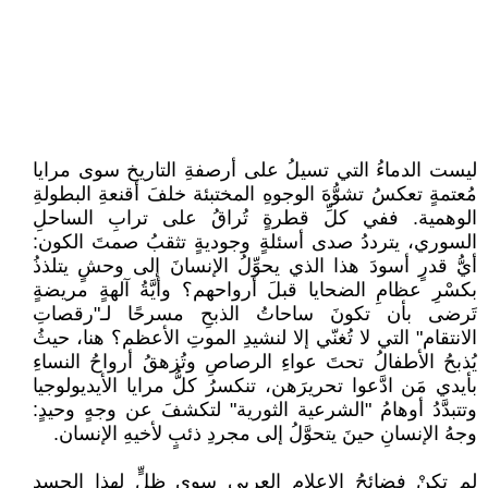
ليست الدماءُ التي تسيلُ على أرصفةِ التاريخ سوى مرايا
مُعتمةٍ تعكسُ تشوُّهَ الوجوهِ المختبئة خلفَ أقنعةِ البطولةِ
الوهمية. ففي كلِّ قطرةٍ تُراقُ على ترابِ الساحلِ
السوري، يترددُ صدى أسئلةٍ وجوديةٍ تثقبُ صمتَ الكون:
أيُّ قدرٍ أسودَ هذا الذي يحوِّلُ الإنسانَ إلى وحشٍ يتلذذُ
بكسْرِ عظامِ الضحايا قبلَ أرواحهم؟ وأيَّةُ آلهةٍ مريضةٍ
تَرضى بأن تكونَ ساحاتُ الذبحِ مسرحًا لـ"رقصاتِ
الانتقام" التي لا تُغنّي إلا لنشيدِ الموتِ الأعظم؟ هنا، حيثُ
يُذبحُ الأطفالُ تحتَ عواءِ الرصاصِ وتُزهقُ أرواحُ النساءِ
بأيدي مَن ادَّعوا تحريرَهن، تنكسرُ كلُّ مرايا الأيديولوجيا
وتتبدَّدُ أوهامُ "الشرعية الثورية" لتكشفَ عن وجهٍ وحيدٍ:
وجهُ الإنسانِ حينَ يتحوَّلُ إلى مجردِ ذئبٍ لأخيهِ الإنسان.
لم تكنْ فضائحُ الإعلامِ العربي سوى ظلٍّ لهذا الجسدِ