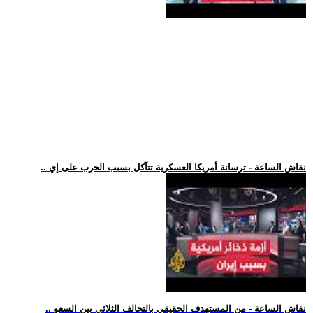
.. نقاش الساعة - ترسانة أمريكا العسكرية تتآكل بسبب الحرب على إي
.. نقاش الساعة - من المستهدف الحقيقي بالتحالف الثلاثي بين السعو