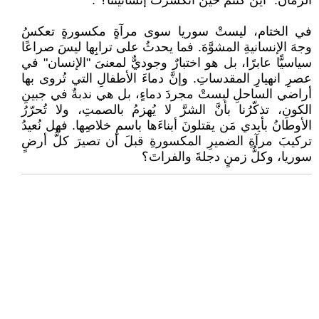
الزمانَ: "أينَ كنتمْ حينَ انكسرتْ إنسانيتنا؟".
في الختام، ليستْ سوريا سوى مرآةٍ مكسورةٍ تعكسُ
وجهَ الإنسانيةِ المشوَّهَ. فما يحدثُ على ترابِها ليسَ صراعًا
سياسيًّا عابرًا، بل هو اختبارٌ وجوديٌّ لمعنىَ "الإنسان" في
عصرِ انهيارِ المقدساتِ. وإنَّ دماءَ الأطفالِ التي تُروى بها
أراضي الساحلِ ليستْ مجردَ دماءٍ، بل هي ندبةٌ في جبينِ
الكونِ، تذكّرُنا بأنَّ الشرَّ لا يُهزمُ بالصمتِ، ولا تُحرّرُ
الأوطانُ بأيدي مَن يقتلونَ أبناءَها باسمِ خلاصِها. فهل نُعيدُ
تركيبَ مرآةِ الضميرِ المكسورةِ قبلَ أن تصيرَ كلُّ أرضٍ
سوريا، وكلُّ زمنٍ دجلةَ والفراتَ؟