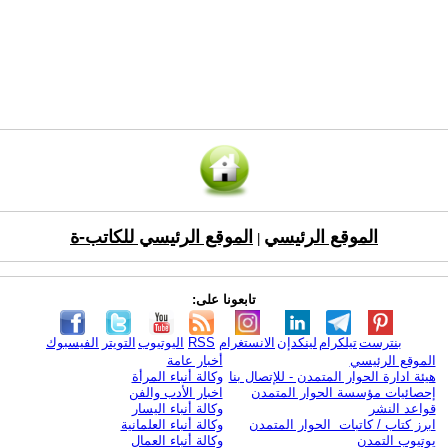
الموقع الرئيسي
الموقع الرئيسي للكاتب-ة
|
تابعونا على:
بنترست
تيلكرام
لينكدإن
الانستغرام
RSS
اليوتيوب
التويتر
الفيسبوك
الموقع الرئيسي
أخبار عامة
هيئة ادارة الحوار المتمدن - للإتصال بنا
وكالة أنباء المرأة
إحصائيات مؤسسة الحوار المتمدن
اخبار الأدب والفن
قواعد النشر
وكالة أنباء اليسار
ابرز كتاب / كاتبات الحوار المتمدن
وكالة أنباء العلمانية
يوتيوب التمدن
وكالة أنباء العمال