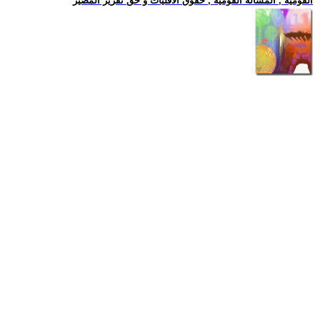
القومية , المسالة القومية , حقوق الاقليات و حق تقرير المصير