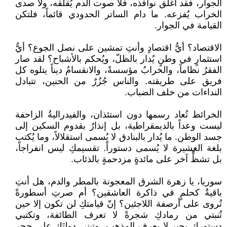
الجوار، فقد أغلق نوافذه، فلا صوت الدم يُقلقه، ولا صدى
الخراب يُفزعه. ما دام الساتر الحدودي قائماً، فلتكن
القيامة في الجوار.
الاقتصاد؟ أيُّ اقتصادٍ وأنتِ تمشين على نصل الجوع؟ أيُّ
استثمارٍ في وطنٍ يُدار بالظلّ، ويُحكم بالأشباح؟ لقد صار
الفقرُ نظاماً، والخرابُ مؤسسةً، والانقسامُ ديناً يتلوه كل
فريق على طريقته. والناس جُزُرٌ من الحنين، تتبادل
النداءات من خلف الضباب.
الخرائط تُعاد رسمها دون استئذان، والفيدراليةُ الزاحفة
ليست وعداً بالديمقراطية، بل إنذارٌ بقدوم السكين إلى
جسد الوطن. ما يُدار بالبنادق لا يُسمى استقلالاً، وما يُكتب
بلغة العشيرة لا يُسمى دستوراً. تقسيمكِ ليس انفراجاً،
بل تشظٍّ آخر على مائدةٍ مزدحمةٍ بالذئاب.
سوريا، يا زهرة الشرق المعجونة بالمطر والدم، هل أنتِ
باقيةٌ كحلمٍ في ذاكرة العاشقين؟ أم صرتِ أسطورةً
تُروى على أرصفة اللاجئين؟ إنّ قيامتكِ لن تكون إلا حين
تُنبتي من رمادكِ شجرةً لا تعرف الطائفة، وتكتبي
دستوركِ بحبرٍ لا يعرف المذهب، وتبني دولتَكِ على حجر