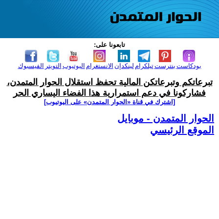
تابعونا على:
بودكاست
بنترست
تيلكرام
لينكدإن
الانستغرام
اليوتيوب
التويتر
الفيسبوك
تبرعاتكم وتبرعاتكن المالية تحفظ استقلال الحوار المتمدن،
فشاركونا في دعم استمرارية هذا الفضاء اليساري الحر
[اشترك في قناة ‫«الحوار المتمدن» على اليوتيوب]
الحوار المتمدن - موبايل
الموقع الرئيسي