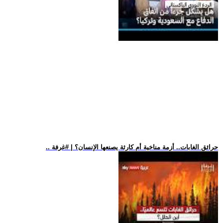
.. حرائق الغابات.. أزمة مناخية أم كارثة يصنعها الإنسان؟ | #غرفة