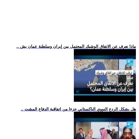
.. ماذا نعرف عن الاتفاق الوشيك المحتمل بين إيران وسلطنة عمان بش
.. هل يشكل الردع النووي الباكستاني جزءا من اتفاقية الدفاع المشت