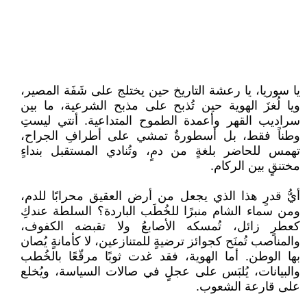
يا سوريا، يا رعشة التاريخ حين يختلج على شَفَة المصير،
ويا لُغزَ الهوية حين تُذبح على مذبح الشرعية، ما بين
سراديب القهر وأعمدة الطموح المتداعية. أنتي ليستِ
وطناً فقط، بل أسطورةٌ تمشي على أطرافِ الجراح،
تهمس للحاضر بلغةٍ من دمٍ، وتُنادي المستقبل بنداءٍ
مختنقٍ بين الركام.
أيُّ قدرٍ هذا الذي يجعل من أرض العقيق محرابًا للدم،
ومن سماء الشام منبرًا للخُطَب الباردة؟ السلطة عندكِ
كعطرٍ زائل، تُمسكه الأصابعُ ولا تقبضه الكفوف،
والمناصب تُمنَح كجوائز ترضيةٍ للمتنازعين، لا كأمانةٍ يُصان
بها الوطن. أما الهوية، فقد غدت ثوبًا مرقّعًا بالخُطب
والبيانات، يُلبَس على عجلٍ في صالات السياسة، ويُخلع
على قارعة الشعوب.