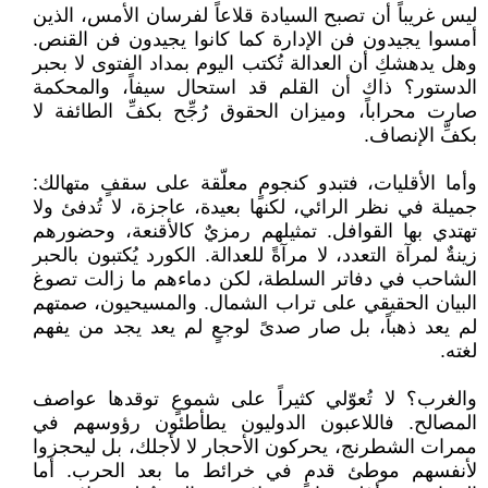
ليس غريباً أن تصبح السيادة قلاعاً لفرسان الأمس، الذين
أمسوا يجيدون فن الإدارة كما كانوا يجيدون فن القنص.
وهل يدهشكِ أن العدالة تُكتب اليوم بمداد الفتوى لا بحبر
الدستور؟ ذاك أن القلم قد استحال سيفاً، والمحكمة
صارت محراباً، وميزان الحقوق رُجِّح بكفِّ الطائفة لا
بكفِّ الإنصاف.
وأما الأقليات، فتبدو كنجومٍ معلّقة على سقفٍ متهالك:
جميلة في نظر الرائي، لكنها بعيدة، عاجزة، لا تُدفئ ولا
تهتدي بها القوافل. تمثيلهم رمزيٌ كالأقنعة، وحضورهم
زينةٌ لمرآة التعدد، لا مرآةً للعدالة. الكورد يُكتبون بالحبر
الشاحب في دفاتر السلطة، لكن دماءهم ما زالت تصوغ
البيان الحقيقي على تراب الشمال. والمسيحيون، صمتهم
لم يعد ذهباً، بل صار صدىً لوجعٍ لم يعد يجد من يفهم
لغته.
والغرب؟ لا تُعوّلي كثيراً على شموعٍ توقدها عواصف
المصالح. فاللاعبون الدوليون يطأطئون رؤوسهم في
ممرات الشطرنج، يحركون الأحجار لا لأجلك، بل ليحجزوا
لأنفسهم موطئ قدمٍ في خرائط ما بعد الحرب. أما