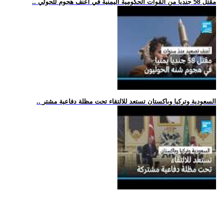
.. مقتل 58 جنديا من القوات الحكومية اليمنية في أعنف هجوم للحوثي
.. السعودية وتركيا وباكستان تستعد للالتقاء تحت مظلة دفاعية مشتر